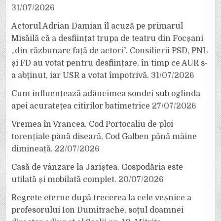
31/07/2026
Actorul Adrian Damian îl acuză pe primarul
Misăilă că a desființat trupa de teatru din Focșani
„din răzbunare față de actori”. Consilierii PSD, PNL
și FD au votat pentru desființare, în timp ce AUR s-
a abținut, iar USR a votat împotrivă.
31/07/2026
Cum influențează adâncimea sondei sub oglinda
apei acuratețea citirilor batimetrice
27/07/2026
Vremea în Vrancea. Cod Portocaliu de ploi
torențiale până diseară, Cod Galben până mâine
dimineață.
22/07/2026
Casă de vânzare la Jariștea. Gospodăria este
utilată și mobilată complet.
20/07/2026
Regrete eterne după trecerea la cele veșnice a
profesorului Ion Dumitrache, soțul doamnei