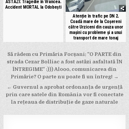
ASTĂZI: Tragedie în Vrancea.
Accident MORTAL la Odobești
Atenție în trafic pe DN 2.
Coadă mare de la Coșereni
către Urziceni din cauza unor
mașini cu probleme și a unui
transport de mare tonaj
Navigare
Să râdem cu Primăria Focșani: ”O PARTE din
în
strada Cezar Bolliac a fost astăzi asfaltată ÎN
articole
ÎNTREGIME” :))) Alooo, comunicarea din
Primărie? O parte nu poate fi un întreg! →
← Guvernul a aprobat ordonanța de urgență
prin care satele din România vor fi conectate
la rețeaua de distribuție de gaze naturale