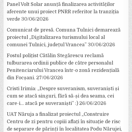
Panel Volt Solar anunță finalizarea activităților
aferente unui proiect PNRR referitor la tranziția
verde
30/06/2026
Comunicat de presă. Comuna Tulnici demarează
proiectul „Digitalizarea turismului local al
comunei Tulnici, județul Vrancea”
30/06/2026
Fostul polițist Cătălin Stegărescu reclamă
tulburarea ordinii publice de către personalul
Penitenciarului Vrancea într-o zonă rezidențială
din Focșani.
27/06/2026
Cristi Irimia: „Despre suveranism, suveraniști și
cum se atacă singuri, fără să-și dea seama, cei
care-i… atacă pe suveraniști” :)
26/06/2026
UAT Năruja a finalizat proiectul „Construire
Centru de zi pentru copiii aflați în situație de risc
de separare de părinți în localitatea Podu Nărujei,