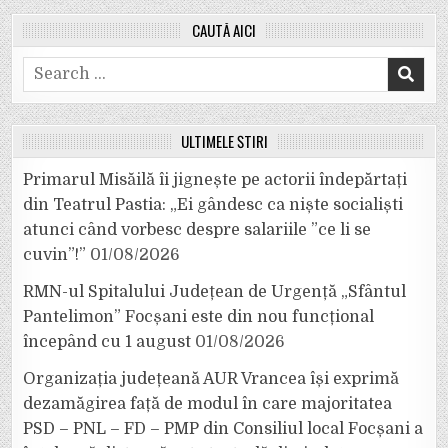
CAUTĂ AICI
Search
for:
ULTIMELE ȘTIRI
Primarul Misăilă îi jignește pe actorii îndepărtați
din Teatrul Pastia: „Ei gândesc ca niște socialiști
atunci când vorbesc despre salariile ”ce li se
cuvin”!”
01/08/2026
RMN-ul Spitalului Județean de Urgență „Sfântul
Pantelimon” Focșani este din nou funcțional
începând cu 1 august
01/08/2026
Organizația județeană AUR Vrancea își exprimă
dezamăgirea față de modul în care majoritatea
PSD – PNL – FD – PMP din Consiliul local Focșani a