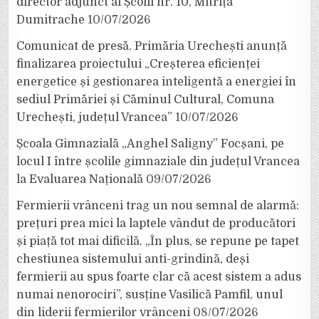
director adjunct al Școlii nr. 10, Mitrița
Dumitrache
10/07/2026
Comunicat de presă. Primăria Urechești anunță
finalizarea proiectului „Creșterea eficienței
energetice și gestionarea inteligentă a energiei în
sediul Primăriei și Căminul Cultural, Comuna
Urechești, județul Vrancea”
10/07/2026
Școala Gimnazială „Anghel Saligny” Focșani, pe
locul I între școlile gimnaziale din județul Vrancea
la Evaluarea Națională
09/07/2026
Fermierii vrânceni trag un nou semnal de alarmă:
prețuri prea mici la laptele vândut de producători
și piață tot mai dificilă. „În plus, se repune pe tapet
chestiunea sistemului anti-grindină, deși
fermierii au spus foarte clar că acest sistem a adus
numai nenorociri”, susține Vasilică Pamfil, unul
din liderii fermierilor vrânceni
08/07/2026