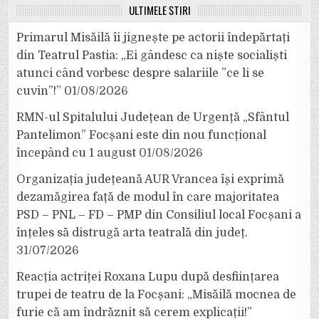
ULTIMELE ȘTIRI
Primarul Misăilă îi jignește pe actorii îndepărtați
din Teatrul Pastia: „Ei gândesc ca niște socialiști
atunci când vorbesc despre salariile ”ce li se
cuvin”!”
01/08/2026
RMN-ul Spitalului Județean de Urgență „Sfântul
Pantelimon” Focșani este din nou funcțional
începând cu 1 august
01/08/2026
Organizația județeană AUR Vrancea își exprimă
dezamăgirea față de modul în care majoritatea
PSD – PNL – FD – PMP din Consiliul local Focșani a
înțeles să distrugă arta teatrală din județ.
31/07/2026
Reacția actriței Roxana Lupu după desființarea
trupei de teatru de la Focșani: „Misăilă mocnea de
furie că am îndrăznit să cerem explicații!”