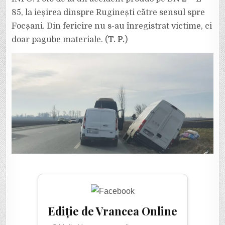
2
–
85, la ieșirea dinspre Ruginești către sensul spre
E
85,
Focșani. Din fericire nu s-au înregistrat victime, ci
LA
IEȘIREA
doar pagube materiale. (
T. P.
)
DIN
RUGINEȘTI
SPRE
FOCȘANI
Ediție de Vrancea Online