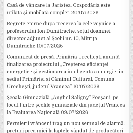
Casă de vânzare la Jariștea. Gospodăria este
utilată și mobilată complet.
20/07/2026
Regrete eterne după trecerea la cele veșnice a
profesorului Ion Dumitrache, soțul doamnei
director adjunct al Școlii nr. 10, Mitrița
Dumitrache
10/07/2026
Comunicat de presă. Primăria Urechești anunță
finalizarea proiectului „Creșterea eficienței
energetice și gestionarea inteligentă a energiei în
sediul Primăriei și Căminul Cultural, Comuna
Urechești, județul Vrancea”
10/07/2026
Școala Gimnazială „Anghel Saligny” Focșani, pe
locul I între școlile gimnaziale din județul Vrancea
la Evaluarea Națională
09/07/2026
Fermierii vrânceni trag un nou semnal de alarmă:
prețuri prea mici la laptele vândut de producători