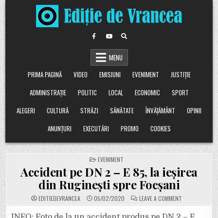
Skip
to
content
MENU
PRIMA PAGINĂ
VIDEO
EMISIUNI
EVENIMENT
JUSTIȚIE
ADMINISTRAȚIE
POLITIC
LOCAL
ECONOMIC
SPORT
ALEGERI
CULTURĂ
STRĂZI
SĂNĂTATE
ÎNVĂȚĂMÂNT
OPINII
ANUNȚURI
EXECUTĂRI
PROMO
COOKIES
POSTED
EVENIMENT
IN
Accident pe DN 2 – E 85, la ieșirea
din Ruginești spre Focșani
ON
EDITIEDEVRANCEA
05/02/2020
LEAVE A COMMENT
ACCIDENT
PE
DN
INFO: Foto de la un accident produs pe DN 2 – E