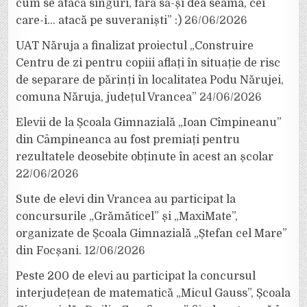
cum se atacă singuri, fără să-și dea seama, cei
care-i… atacă pe suveraniști” :)
26/06/2026
UAT Năruja a finalizat proiectul „Construire
Centru de zi pentru copiii aflați în situație de risc
de separare de părinți în localitatea Podu Nărujei,
comuna Năruja, județul Vrancea”
24/06/2026
Elevii de la Școala Gimnazială „Ioan Cîmpineanu”
din Câmpineanca au fost premiați pentru
rezultatele deosebite obținute în acest an școlar
22/06/2026
Sute de elevi din Vrancea au participat la
concursurile „Grămăticel” și „MaxiMate”,
organizate de Școala Gimnazială „Ștefan cel Mare”
din Focșani.
12/06/2026
Peste 200 de elevi au participat la concursul
interjudețean de matematică „Micul Gauss”, Școala