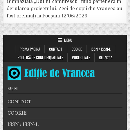
Gimnazială „Duiliu Zamfirescu” fiind parteneră în
derularea proiectului. Zeci de copii din Vrancea au
fost premiați la Focșani
12/06/2026
MENU
PRIMA PAGINĂ
CONTACT
COOKIE
ISSN / ISSN-L
POLITICĂ DE CONFIDENȚIALITATE
PUBLICITATE
REDACȚIA
PAGINI
CONTACT
COOKIE
ISSN / ISSN-L