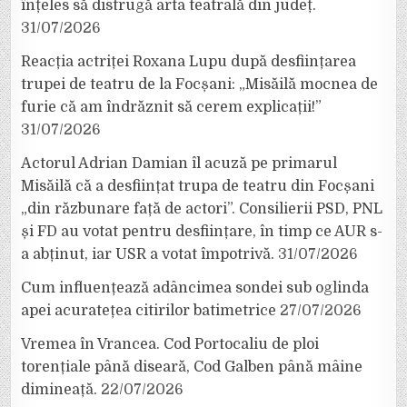
înțeles să distrugă arta teatrală din județ.
31/07/2026
Reacția actriței Roxana Lupu după desființarea
trupei de teatru de la Focșani: „Misăilă mocnea de
furie că am îndrăznit să cerem explicații!”
31/07/2026
Actorul Adrian Damian îl acuză pe primarul
Misăilă că a desființat trupa de teatru din Focșani
„din răzbunare față de actori”. Consilierii PSD, PNL
și FD au votat pentru desființare, în timp ce AUR s-
a abținut, iar USR a votat împotrivă.
31/07/2026
Cum influențează adâncimea sondei sub oglinda
apei acuratețea citirilor batimetrice
27/07/2026
Vremea în Vrancea. Cod Portocaliu de ploi
torențiale până diseară, Cod Galben până mâine
dimineață.
22/07/2026