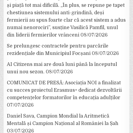
și piață tot mai dificilă. „În plus, se repune pe tapet
chestiunea sistemului anti-grindină, deși
fermierii au spus foarte clar că acest sistem a adus
numai nenorociri”, susține Vasilică Pamfil, unul
din liderii fermierilor vrânceni
08/07/2026
Se prelungesc contractele pentru parcările
rezidențiale din Municipiul Focșani
08/07/2026
AI Citizens mai are două luni până la începutul
unui nou sezon.
08/07/2026
COMUNICAT DE PRESĂ: Asociația NOI a finalizat
cu succes proiectul Erasmus+ dedicat dezvoltării
competențelor formatorilor în educația adulților
07/07/2026
Daniel Sava, Campion Mondial la Aritmetică
Mentală și Campion Național al României la Șah
03/07/2026