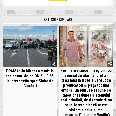
ARTICOLE SIMILARE
Fermierii vrânceni trag un nou
DRAMĂ: Un bărbat a murit în
semnal de alarmă: prețuri
accidentul de pe DN 2 – E 85,
prea mici la laptele vândut de
la intersecția spre Slobozia
producători și piață tot mai
Ciorăști
dificilă. „În plus, se repune pe
tapet chestiunea sistemului
anti-grindină, deși fermierii au
spus foarte clar că acest
sistem a adus numai
nenorociri”, susține Vasilică