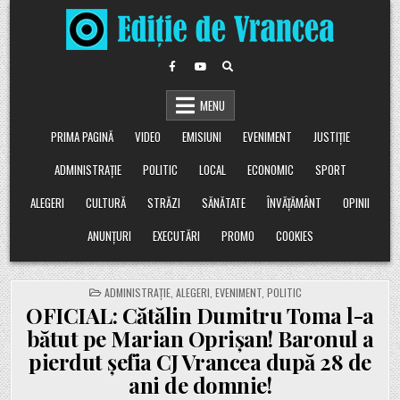
Skip
to
content
MENU
PRIMA PAGINĂ
VIDEO
EMISIUNI
EVENIMENT
JUSTIȚIE
ADMINISTRAȚIE
POLITIC
LOCAL
ECONOMIC
SPORT
ALEGERI
CULTURĂ
STRĂZI
SĂNĂTATE
ÎNVĂȚĂMÂNT
OPINII
ANUNȚURI
EXECUTĂRI
PROMO
COOKIES
POSTED
ADMINISTRAȚIE
,
ALEGERI
,
EVENIMENT
,
POLITIC
IN
OFICIAL: Cătălin Dumitru Toma l-a
bătut pe Marian Oprișan! Baronul a
pierdut șefia CJ Vrancea după 28 de
ani de domnie!