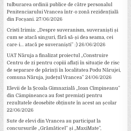
tulburarea ordinii publice de către personalul
Penitenciarului Vrancea într-o zonă rezidențială
din Focșani.
27/06/2026
Cristi Irimia: „Despre suveranism, suveraniști și
cum se atacă singuri, fără să-și dea seama, cei
care-i… atacă pe suveraniști” :)
26/06/2026
UAT Năruja a finalizat proiectul „Construire
Centru de zi pentru copiii aflați în situație de risc
de separare de părinți în localitatea Podu Nărujei,
comuna Năruja, județul Vrancea”
24/06/2026
Elevii de la Școala Gimnazială „Ioan Cîmpineanu”
din Câmpineanca au fost premiați pentru
rezultatele deosebite obținute în acest an școlar
22/06/2026
Sute de elevi din Vrancea au participat la
concursurile „Grămăticel” și „MaxiMate”,