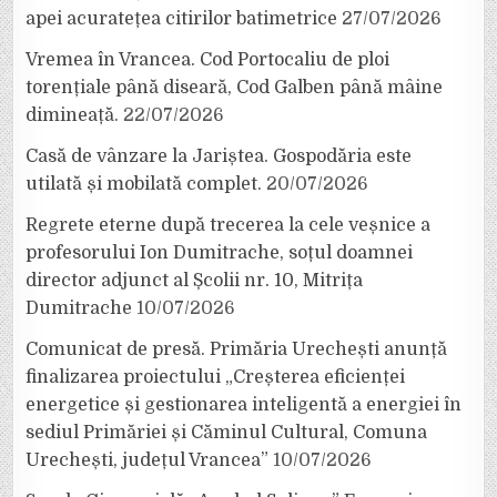
apei acuratețea citirilor batimetrice
27/07/2026
Vremea în Vrancea. Cod Portocaliu de ploi
torențiale până diseară, Cod Galben până mâine
dimineață.
22/07/2026
Casă de vânzare la Jariștea. Gospodăria este
utilată și mobilată complet.
20/07/2026
Regrete eterne după trecerea la cele veșnice a
profesorului Ion Dumitrache, soțul doamnei
director adjunct al Școlii nr. 10, Mitrița
Dumitrache
10/07/2026
Comunicat de presă. Primăria Urechești anunță
finalizarea proiectului „Creșterea eficienței
energetice și gestionarea inteligentă a energiei în
sediul Primăriei și Căminul Cultural, Comuna
Urechești, județul Vrancea”
10/07/2026