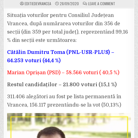
ON
EDITIEDEVRANCEA
28/09/2020
LEAVE A COMMENT
OFICIAL:
CĂTĂLIN
DUMITRU
Situația voturilor pentru Consiliul Județean
TOMA
L-
Vrancea, după numărarea voturilor din 356 de
A
BĂTUT
secții (din 359 per total județ), reprezentând 99,16
PE
MARIAN
% din secții este următoarea:
OPRIȘAN!
BARONUL
A
PIERDUT
Cătălin Dumitru Toma (PNL-USR-PLUS) –
ȘEFIA
CJ
64.253 voturi (44,4 %)
VRANCEA
DUPĂ
28
Marian Oprișan (PSD) – 58.566 voturi ( 40,5 %)
DE
ANI
DE
Restul candidaților – 21.800 voturi (15,1 %)
DOMNIE!
311.406 alegători au fost pe lista permanentă în
Vrancea, 156.117 prezentându-se la vot (50,13%)