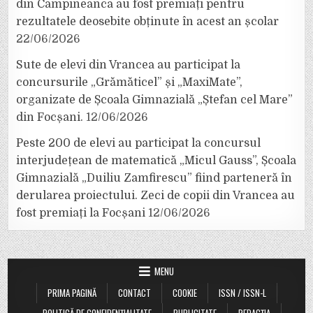
din Câmpineanca au fost premiați pentru
rezultatele deosebite obținute în acest an școlar
22/06/2026
Sute de elevi din Vrancea au participat la
concursurile „Grămăticel” și „MaxiMate”,
organizate de Școala Gimnazială „Ștefan cel Mare”
din Focșani.
12/06/2026
Peste 200 de elevi au participat la concursul
interjudețean de matematică „Micul Gauss”, Școala
Gimnazială „Duiliu Zamfirescu” fiind parteneră în
derularea proiectului. Zeci de copii din Vrancea au
fost premiați la Focșani
12/06/2026
MENU
PRIMA PAGINĂ
CONTACT
COOKIE
ISSN / ISSN-L