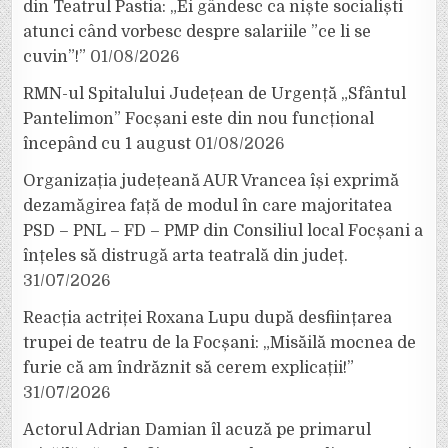
din Teatrul Pastia: „Ei gândesc ca niște socialiști
atunci când vorbesc despre salariile ”ce li se
cuvin”!”
01/08/2026
RMN-ul Spitalului Județean de Urgență „Sfântul
Pantelimon” Focșani este din nou funcțional
începând cu 1 august
01/08/2026
Organizația județeană AUR Vrancea își exprimă
dezamăgirea față de modul în care majoritatea
PSD – PNL – FD – PMP din Consiliul local Focșani a
înțeles să distrugă arta teatrală din județ.
31/07/2026
Reacția actriței Roxana Lupu după desființarea
trupei de teatru de la Focșani: „Misăilă mocnea de
furie că am îndrăznit să cerem explicații!”
31/07/2026
Actorul Adrian Damian îl acuză pe primarul