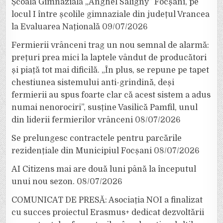
Școala Gimnazială „Anghel Saligny” Focșani, pe
locul I între școlile gimnaziale din județul Vrancea
la Evaluarea Națională
09/07/2026
Fermierii vrânceni trag un nou semnal de alarmă:
prețuri prea mici la laptele vândut de producători
și piață tot mai dificilă. „În plus, se repune pe tapet
chestiunea sistemului anti-grindină, deși
fermierii au spus foarte clar că acest sistem a adus
numai nenorociri”, susține Vasilică Pamfil, unul
din liderii fermierilor vrânceni
08/07/2026
Se prelungesc contractele pentru parcările
rezidențiale din Municipiul Focșani
08/07/2026
AI Citizens mai are două luni până la începutul
unui nou sezon.
08/07/2026
COMUNICAT DE PRESĂ: Asociația NOI a finalizat
cu succes proiectul Erasmus+ dedicat dezvoltării