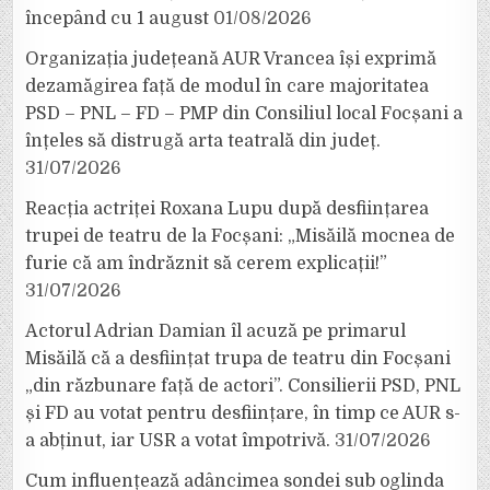
începând cu 1 august
01/08/2026
Organizația județeană AUR Vrancea își exprimă
dezamăgirea față de modul în care majoritatea
PSD – PNL – FD – PMP din Consiliul local Focșani a
înțeles să distrugă arta teatrală din județ.
31/07/2026
Reacția actriței Roxana Lupu după desființarea
trupei de teatru de la Focșani: „Misăilă mocnea de
furie că am îndrăznit să cerem explicații!”
31/07/2026
Actorul Adrian Damian îl acuză pe primarul
Misăilă că a desființat trupa de teatru din Focșani
„din răzbunare față de actori”. Consilierii PSD, PNL
și FD au votat pentru desființare, în timp ce AUR s-
a abținut, iar USR a votat împotrivă.
31/07/2026
Cum influențează adâncimea sondei sub oglinda