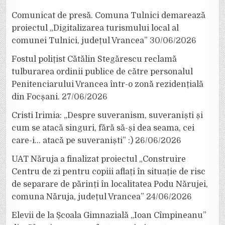
Comunicat de presă. Comuna Tulnici demarează
proiectul „Digitalizarea turismului local al
comunei Tulnici, județul Vrancea”
30/06/2026
Fostul polițist Cătălin Stegărescu reclamă
tulburarea ordinii publice de către personalul
Penitenciarului Vrancea într-o zonă rezidențială
din Focșani.
27/06/2026
Cristi Irimia: „Despre suveranism, suveraniști și
cum se atacă singuri, fără să-și dea seama, cei
care-i… atacă pe suveraniști” :)
26/06/2026
UAT Năruja a finalizat proiectul „Construire
Centru de zi pentru copiii aflați în situație de risc
de separare de părinți în localitatea Podu Nărujei,
comuna Năruja, județul Vrancea”
24/06/2026
Elevii de la Școala Gimnazială „Ioan Cîmpineanu”