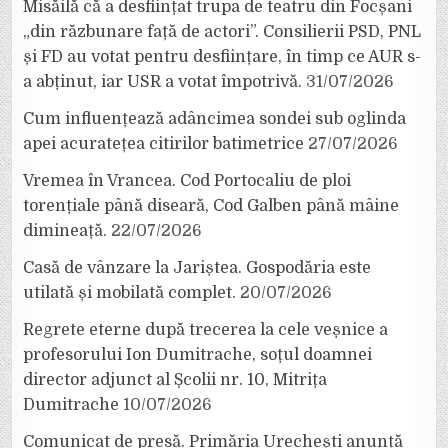
Misăilă că a desființat trupa de teatru din Focșani
„din răzbunare față de actori”. Consilierii PSD, PNL
și FD au votat pentru desființare, în timp ce AUR s-
a abținut, iar USR a votat împotrivă.
31/07/2026
Cum influențează adâncimea sondei sub oglinda
apei acuratețea citirilor batimetrice
27/07/2026
Vremea în Vrancea. Cod Portocaliu de ploi
torențiale până diseară, Cod Galben până mâine
dimineață.
22/07/2026
Casă de vânzare la Jariștea. Gospodăria este
utilată și mobilată complet.
20/07/2026
Regrete eterne după trecerea la cele veșnice a
profesorului Ion Dumitrache, soțul doamnei
director adjunct al Școlii nr. 10, Mitrița
Dumitrache
10/07/2026
Comunicat de presă. Primăria Urechești anunță