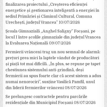
finalizarea proiectului „Creșterea eficienței
energetice și gestionarea inteligentă a energiei în
sediul Primăriei și Căminul Cultural, Comuna
Urechești, județul Vrancea”
10/07/2026
Școala Gimnazială „Anghel Saligny” Focșani, pe
locul I între școlile gimnaziale din județul Vrancea
la Evaluarea Națională
09/07/2026
Fermierii vrânceni trag un nou semnal de alarmă:
prețuri prea mici la laptele vândut de producători
și piață tot mai dificilă. „În plus, se repune pe tapet
chestiunea sistemului anti-grindină, deși
fermierii au spus foarte clar că acest sistem a adus
numai nenorociri”, susține Vasilică Pamfil, unul
din liderii fermierilor vrânceni
08/07/2026
Se prelungesc contractele pentru parcările
rezidențiale din Municipiul Focșani
08/07/2026