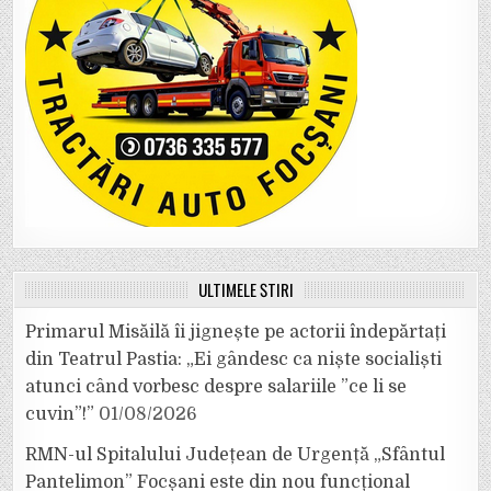
ULTIMELE ȘTIRI
Primarul Misăilă îi jignește pe actorii îndepărtați
din Teatrul Pastia: „Ei gândesc ca niște socialiști
atunci când vorbesc despre salariile ”ce li se
cuvin”!”
01/08/2026
RMN-ul Spitalului Județean de Urgență „Sfântul
Pantelimon” Focșani este din nou funcțional