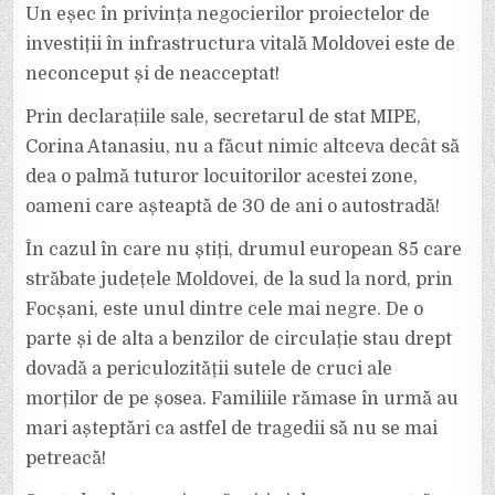
Un eșec în privința negocierilor proiectelor de
investiții în infrastructura vitală Moldovei este de
neconceput și de neacceptat!
Prin declarațiile sale, secretarul de stat MIPE,
Corina Atanasiu, nu a făcut nimic altceva decât să
dea o palmă tuturor locuitorilor acestei zone,
oameni care așteaptă de 30 de ani o autostradă!
În cazul în care nu știți, drumul european 85 care
străbate județele Moldovei, de la sud la nord, prin
Focșani, este unul dintre cele mai negre. De o
parte și de alta a benzilor de circulație stau drept
dovadă a periculozității sutele de cruci ale
morților de pe șosea. Familiile rămase în urmă au
mari așteptări ca astfel de tragedii să nu se mai
petreacă!