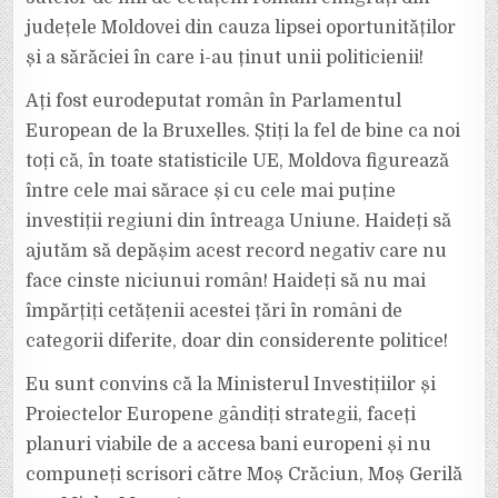
județele Moldovei din cauza lipsei oportunităților
și a sărăciei în care i-au ținut unii politicienii!
Ați fost eurodeputat român în Parlamentul
European de la Bruxelles. Știți la fel de bine ca noi
toți că, în toate statisticile UE, Moldova figurează
între cele mai sărace și cu cele mai puține
investiții regiuni din întreaga Uniune. Haideți să
ajutăm să depășim acest record negativ care nu
face cinste niciunui român! Haideți să nu mai
împărțiți cetățenii acestei țări în români de
categorii diferite, doar din considerente politice!
Eu sunt convins că la Ministerul Investițiilor și
Proiectelor Europene gândiți strategii, faceți
planuri viabile de a accesa bani europeni și nu
compuneți scrisori către Moș Crăciun, Moș Gerilă