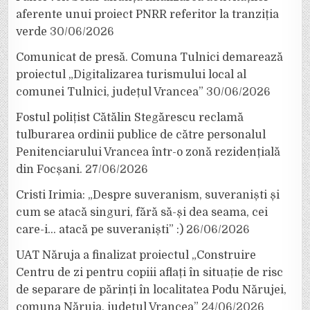
aferente unui proiect PNRR referitor la tranziția
verde
30/06/2026
Comunicat de presă. Comuna Tulnici demarează
proiectul „Digitalizarea turismului local al
comunei Tulnici, județul Vrancea”
30/06/2026
Fostul polițist Cătălin Stegărescu reclamă
tulburarea ordinii publice de către personalul
Penitenciarului Vrancea într-o zonă rezidențială
din Focșani.
27/06/2026
Cristi Irimia: „Despre suveranism, suveraniști și
cum se atacă singuri, fără să-și dea seama, cei
care-i… atacă pe suveraniști” :)
26/06/2026
UAT Năruja a finalizat proiectul „Construire
Centru de zi pentru copiii aflați în situație de risc
de separare de părinți în localitatea Podu Nărujei,
comuna Năruja, județul Vrancea”
24/06/2026