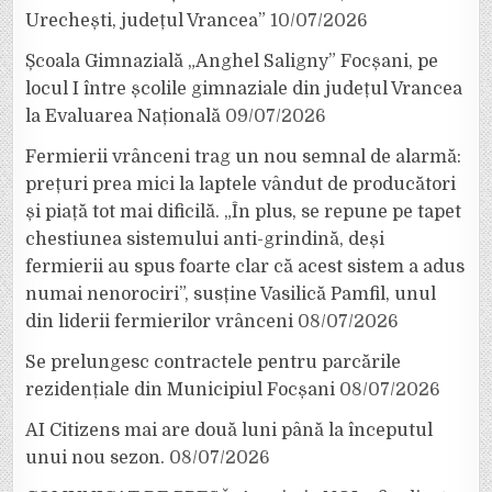
Urechești, județul Vrancea”
10/07/2026
Școala Gimnazială „Anghel Saligny” Focșani, pe
locul I între școlile gimnaziale din județul Vrancea
la Evaluarea Națională
09/07/2026
Fermierii vrânceni trag un nou semnal de alarmă:
prețuri prea mici la laptele vândut de producători
și piață tot mai dificilă. „În plus, se repune pe tapet
chestiunea sistemului anti-grindină, deși
fermierii au spus foarte clar că acest sistem a adus
numai nenorociri”, susține Vasilică Pamfil, unul
din liderii fermierilor vrânceni
08/07/2026
Se prelungesc contractele pentru parcările
rezidențiale din Municipiul Focșani
08/07/2026
AI Citizens mai are două luni până la începutul
unui nou sezon.
08/07/2026