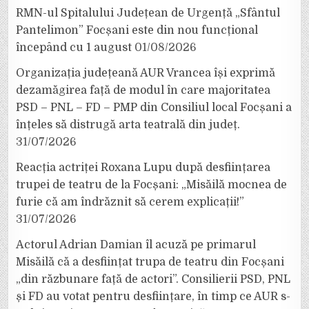
RMN-ul Spitalului Județean de Urgență „Sfântul
Pantelimon” Focșani este din nou funcțional
începând cu 1 august
01/08/2026
Organizația județeană AUR Vrancea își exprimă
dezamăgirea față de modul în care majoritatea
PSD – PNL – FD – PMP din Consiliul local Focșani a
înțeles să distrugă arta teatrală din județ.
31/07/2026
Reacția actriței Roxana Lupu după desființarea
trupei de teatru de la Focșani: „Misăilă mocnea de
furie că am îndrăznit să cerem explicații!”
31/07/2026
Actorul Adrian Damian îl acuză pe primarul
Misăilă că a desființat trupa de teatru din Focșani
„din răzbunare față de actori”. Consilierii PSD, PNL
și FD au votat pentru desființare, în timp ce AUR s-