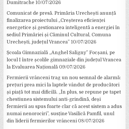
Dumitrache
10/07/2026
Comunicat de presă. Primăria Urechești anunță
finalizarea proiectului „Creșterea eficienței
energetice și gestionarea inteligentă a energiei în
sediul Primăriei și Căminul Cultural, Comuna
Urechești, județul Vrancea”
10/07/2026
Școala Gimnazială „Anghel Saligny” Focșani, pe
locul I între școlile gimnaziale din județul Vrancea
la Evaluarea Națională
09/07/2026
Fermierii vrânceni trag un nou semnal de alarmă:
prețuri prea mici la laptele vândut de producători
și piață tot mai dificilă. „În plus, se repune pe tapet
chestiunea sistemului anti-grindină, deși
fermierii au spus foarte clar că acest sistem a adus
numai nenorociri”, susține Vasilică Pamfil, unul
din liderii fermierilor vrânceni
08/07/2026