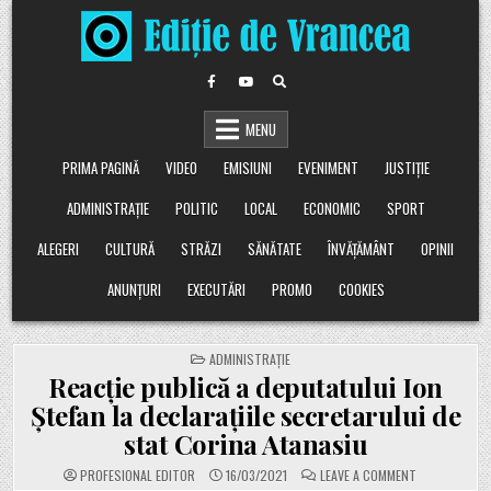
Skip
to
content
MENU
PRIMA PAGINĂ
VIDEO
EMISIUNI
EVENIMENT
JUSTIȚIE
ADMINISTRAȚIE
POLITIC
LOCAL
ECONOMIC
SPORT
ALEGERI
CULTURĂ
STRĂZI
SĂNĂTATE
ÎNVĂȚĂMÂNT
OPINII
ANUNȚURI
EXECUTĂRI
PROMO
COOKIES
POSTED
ADMINISTRAȚIE
IN
Reacție publică a deputatului Ion
Ștefan la declarațiile secretarului de
stat Corina Atanasiu
ON
PROFESIONAL EDITOR
16/03/2021
LEAVE A COMMENT
REACȚIE