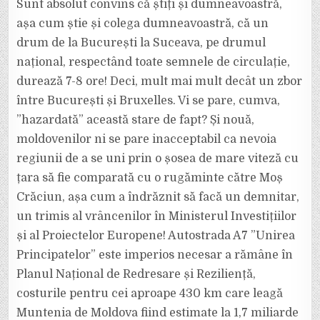
Sunt absolut convins că știți și dumneavoastră,
așa cum știe și colega dumneavoastră, că un
drum de la București la Suceava, pe drumul
național, respectând toate semnele de circulație,
durează 7-8 ore! Deci, mult mai mult decât un zbor
între București și Bruxelles. Vi se pare, cumva,
”hazardată” această stare de fapt? Și nouă,
moldovenilor ni se pare inacceptabil ca nevoia
regiunii de a se uni prin o șosea de mare viteză cu
țara să fie comparată cu o rugăminte către Moș
Crăciun, așa cum a îndrăznit să facă un demnitar,
un trimis al vrâncenilor în Ministerul Investițiilor
și al Proiectelor Europene! Autostrada A7 ”Unirea
Principatelor” este imperios necesar a rămâne în
Planul Național de Redresare și Reziliență,
costurile pentru cei aproape 430 km care leagă
Muntenia de Moldova fiind estimate la 1,7 miliarde