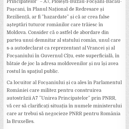
Principatelor” – A7, Ploiești-Buzău-Focșani-Bacău-
Pașcani, în Planul Național de Redresare și
Reziliență, ar fi ”hazardate” și că ar crea false
așteptări tuturor românilor care trăiesc în
Moldova. Consider că o astfel de abordare din
partea unui demnitar al statului român, unul care
s-a autodeclarat ca reprezentant al Vrancei și al
Focșaniului în Guvernul Cîțu, este superficială, în
bătaie de joc la adresa moldovenilor și nu își avea
rostul în spațiul public.
Ca locuitor al Focșaniului și ca ales în Parlamentul
României care militez pentru construirea
autostrăzii A7 ”Unirea Principatelor” prin PNRR,
vă cer să clarificați situația în numele ministerului
care ar trebui să negocieze PNRR pentru România
la Bruxelles.