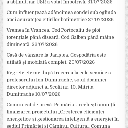
a abținut, iar USR a votat împotrivă.
31/07/2026
Cum influențează adâncimea sondei sub oglinda
apei acuratețea citirilor batimetrice
27/07/2026
Vremea în Vrancea. Cod Portocaliu de ploi
torențiale până diseară, Cod Galben până mâine
dimineață.
22/07/2026
Casă de vânzare la Jariștea. Gospodăria este
utilată și mobilată complet.
20/07/2026
Regrete eterne după trecerea la cele veșnice a
profesorului Ion Dumitrache, soțul doamnei
director adjunct al Școlii nr. 10, Mitrița
Dumitrache
10/07/2026
Comunicat de presă. Primăria Urechești anunță
finalizarea proiectului „Creșterea eficienței
energetice și gestionarea inteligentă a energiei în
sediul Primăriei și Căminul Cultural, Comuna