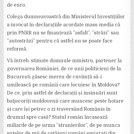
de euro.
Colega dumneavoastră din Ministerul Investițiilor
a invocat în declarațiile acordate mass-media că
prin PNRR nu se finanțează ”asfalt”, ”străzi” sau
”autostrăzi” pentru că astfel nu se poate face
reformă.
Vă întreb, stimate domnule ministru, partener la
guvernarea României, de ce unii politicieni de la
București găsesc mereu de cuviință să-i
umilească pe românii care locuiesc în Moldova?
De ce, prin astfel de declarații și insinuări sunt
batjocoriți moldovenii care muncesc peste hotare
și care își petrec o zi traversând România în
drumul spre casă? Statul român încasează
miliarde de pe urma ”stranierilor”, de pe munca
sutelor de mii de cetățeni români emigrați din