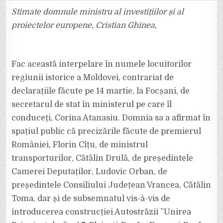
PUBLICĂ
A
Stimate domnule ministru al investițiilor și al
DEPUTATULUI
ION
proiectelor europene, Cristian Ghinea,
ȘTEFAN
LA
DECLARAȚIILE
SECRETARULU
DE
STAT
Fac această interpelare în numele locuitorilor
CORINA
ATANASIU
regiunii istorice a Moldovei, contrariat de
declarațiile făcute pe 14 martie, la Focșani, de
secretarul de stat în ministerul pe care îl
conduceți, Corina Atanasiu. Domnia sa a afirmat în
spațiul public că precizările făcute de premierul
României, Florin Cîțu, de ministrul
transporturilor, Cătălin Drulă, de președintele
Camerei Deputaților, Ludovic Orban, de
președintele Consiliului Județean Vrancea, Cătălin
Toma, dar și de subsemnatul vis-à-vis de
introducerea construcției Autostrăzii ”Unirea