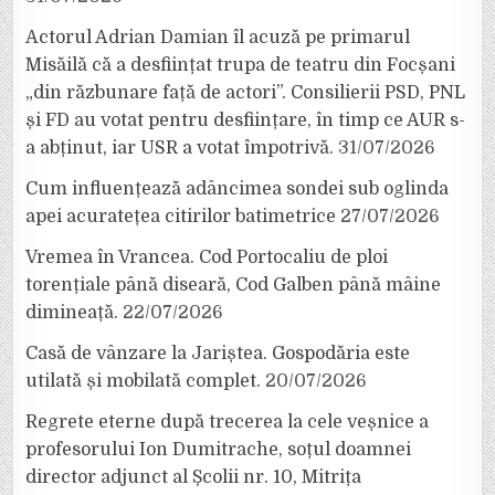
Actorul Adrian Damian îl acuză pe primarul
Misăilă că a desființat trupa de teatru din Focșani
„din răzbunare față de actori”. Consilierii PSD, PNL
și FD au votat pentru desființare, în timp ce AUR s-
a abținut, iar USR a votat împotrivă.
31/07/2026
Cum influențează adâncimea sondei sub oglinda
apei acuratețea citirilor batimetrice
27/07/2026
Vremea în Vrancea. Cod Portocaliu de ploi
torențiale până diseară, Cod Galben până mâine
dimineață.
22/07/2026
Casă de vânzare la Jariștea. Gospodăria este
utilată și mobilată complet.
20/07/2026
Regrete eterne după trecerea la cele veșnice a
profesorului Ion Dumitrache, soțul doamnei
director adjunct al Școlii nr. 10, Mitrița