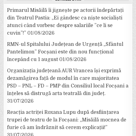
Primarul Misăilă îi jignește pe actorii îndepărtați
din Teatrul Pastia: „Ei gândesc ca niște socialiști
atunci când vorbesc despre salariile ”ce li se
cuvin”!”
01/08/2026
RMN-ul Spitalului Județean de Urgență „Sfântul
Pantelimon” Focșani este din nou funcțional
începând cu 1 august
01/08/2026
Organizația județeană AUR Vrancea își exprimă
dezamăgirea față de modul în care majoritatea
PSD – PNL – FD – PMP din Consiliul local Focșani a
înțeles să distrugă arta teatrală din județ.
31/07/2026
Reacția actriței Roxana Lupu după desființarea
trupei de teatru de la Focșani: „Misăilă mocnea de
furie că am îndrăznit să cerem explicații!”
31/07/2026