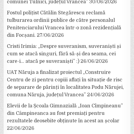
comunei Tulnici, județul Vrancea”
30/06/2026
Fostul polițist Cătălin Stegărescu reclamă
tulburarea ordinii publice de către personalul
Penitenciarului Vrancea într-o zonă rezidențială
din Focșani.
27/06/2026
Cristi Irimia: „Despre suveranism, suveraniști și
cum se atacă singuri, fără să-și dea seama, cei
care-i… atacă pe suveraniști” :)
26/06/2026
UAT Năruja a finalizat proiectul „Construire
Centru de zi pentru copiii aflați în situație de risc
de separare de părinți în localitatea Podu Nărujei,
comuna Năruja, județul Vrancea”
24/06/2026
Elevii de la Școala Gimnazială „Ioan Cîmpineanu”
din Câmpineanca au fost premiați pentru
rezultatele deosebite obținute în acest an școlar
22/06/2026