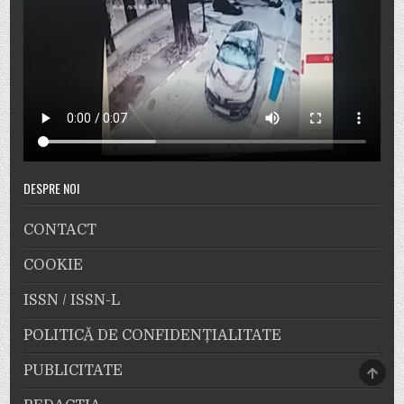
DESPRE NOI
CONTACT
COOKIE
ISSN / ISSN-L
POLITICĂ DE CONFIDENȚIALITATE
SCRO
PUBLICITATE
TO
TOP