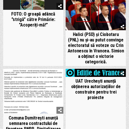
FOTO: O groapă adâncă
”strigă” către Primărie:
”Acoperiți-mă!”
Halici (PSD) și Ciobotaru
(PNL) nu și-au putut convinge
electoratul să voteze cu Crin
Antonescu în Vrancea. Simion
a obținut o victorie
categorică.
UAT Urechești anunță
obținerea autorizațiilor de
construire pentru trei
proiecte
Comuna Dumitrești anunță
semnarea contractului de
finanțare PNRR „Digitalizarea