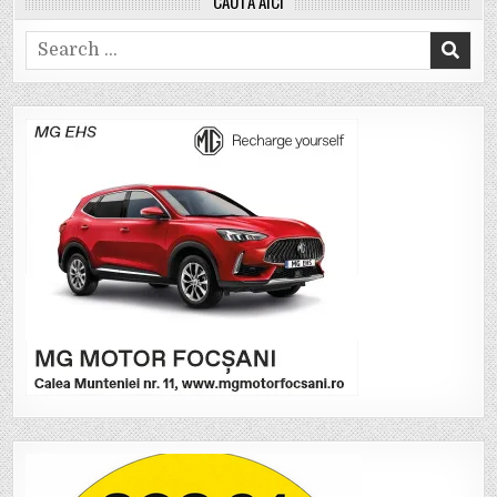
CAUTĂ AICI
Search
for: