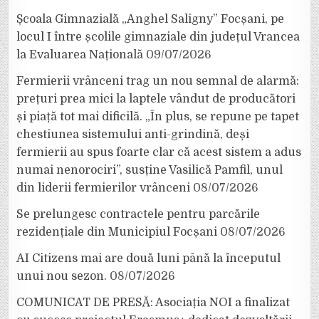
Școala Gimnazială „Anghel Saligny” Focșani, pe
locul I între școlile gimnaziale din județul Vrancea
la Evaluarea Națională
09/07/2026
Fermierii vrânceni trag un nou semnal de alarmă:
prețuri prea mici la laptele vândut de producători
și piață tot mai dificilă. „În plus, se repune pe tapet
chestiunea sistemului anti-grindină, deși
fermierii au spus foarte clar că acest sistem a adus
numai nenorociri”, susține Vasilică Pamfil, unul
din liderii fermierilor vrânceni
08/07/2026
Se prelungesc contractele pentru parcările
rezidențiale din Municipiul Focșani
08/07/2026
AI Citizens mai are două luni până la începutul
unui nou sezon.
08/07/2026
COMUNICAT DE PRESĂ: Asociația NOI a finalizat