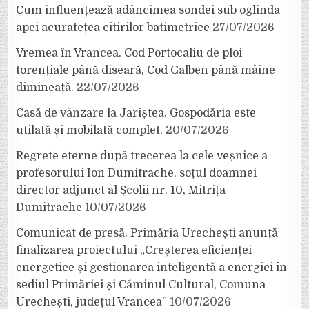
Cum influențează adâncimea sondei sub oglinda
apei acuratețea citirilor batimetrice
27/07/2026
Vremea în Vrancea. Cod Portocaliu de ploi
torențiale până diseară, Cod Galben până mâine
dimineață.
22/07/2026
Casă de vânzare la Jariștea. Gospodăria este
utilată și mobilată complet.
20/07/2026
Regrete eterne după trecerea la cele veșnice a
profesorului Ion Dumitrache, soțul doamnei
director adjunct al Școlii nr. 10, Mitrița
Dumitrache
10/07/2026
Comunicat de presă. Primăria Urechești anunță
finalizarea proiectului „Creșterea eficienței
energetice și gestionarea inteligentă a energiei în
sediul Primăriei și Căminul Cultural, Comuna
Urechești, județul Vrancea”
10/07/2026