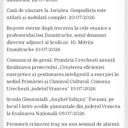
dimineață.
22/07/2026
Casă de vânzare la Jariștea. Gospodăria este
utilată și mobilată complet.
20/07/2026
Regrete eterne după trecerea la cele veșnice a
profesorului Ion Dumitrache, soțul doamnei
director adjunct al Școlii nr. 10, Mitrița
Dumitrache
10/07/2026
Comunicat de presă. Primăria Urechești anunță
finalizarea proiectului „Creșterea eficienței
energetice și gestionarea inteligentă a energiei în
sediul Primăriei și Căminul Cultural, Comuna
Urechești, județul Vrancea”
10/07/2026
Școala Gimnazială „Anghel Saligny” Focșani, pe
locul I între școlile gimnaziale din județul Vrancea
la Evaluarea Națională
09/07/2026
Fermierii vrânceni trag un nou semnal de alarmă: