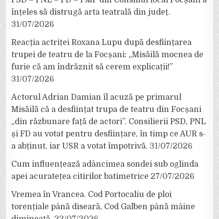
PSD – PNL – FD – PMP din Consiliul local Focșani a
înțeles să distrugă arta teatrală din județ.
31/07/2026
Reacția actriței Roxana Lupu după desființarea
trupei de teatru de la Focșani: „Misăilă mocnea de
furie că am îndrăznit să cerem explicații!”
31/07/2026
Actorul Adrian Damian îl acuză pe primarul
Misăilă că a desființat trupa de teatru din Focșani
„din răzbunare față de actori”. Consilierii PSD, PNL
și FD au votat pentru desființare, în timp ce AUR s-
a abținut, iar USR a votat împotrivă.
31/07/2026
Cum influențează adâncimea sondei sub oglinda
apei acuratețea citirilor batimetrice
27/07/2026
Vremea în Vrancea. Cod Portocaliu de ploi
torențiale până diseară, Cod Galben până mâine