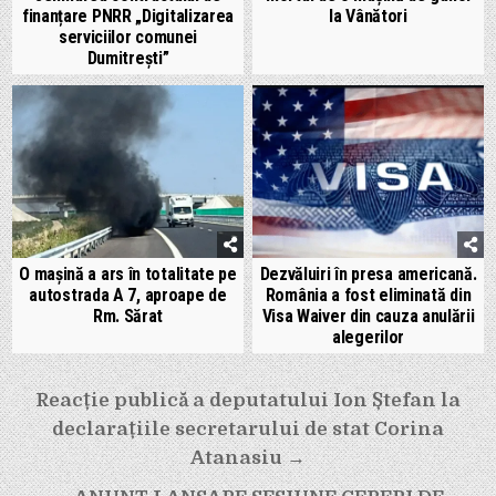
finanțare PNRR „Digitalizarea
la Vânători
serviciilor comunei
Dumitrești”
O mașină a ars în totalitate pe
Dezvăluiri în presa americană.
autostrada A 7, aproape de
România a fost eliminată din
Rm. Sărat
Visa Waiver din cauza anulării
alegerilor
Navigare
Reacție publică a deputatului Ion Ștefan la
în
declarațiile secretarului de stat Corina
articole
Atanasiu →