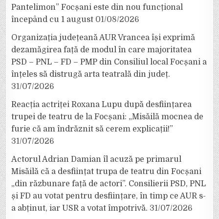
Pantelimon” Focșani este din nou funcțional
începând cu 1 august
01/08/2026
Organizația județeană AUR Vrancea își exprimă
dezamăgirea față de modul în care majoritatea
PSD – PNL – FD – PMP din Consiliul local Focșani a
înțeles să distrugă arta teatrală din județ.
31/07/2026
Reacția actriței Roxana Lupu după desființarea
trupei de teatru de la Focșani: „Misăilă mocnea de
furie că am îndrăznit să cerem explicații!”
31/07/2026
Actorul Adrian Damian îl acuză pe primarul
Misăilă că a desființat trupa de teatru din Focșani
„din răzbunare față de actori”. Consilierii PSD, PNL
și FD au votat pentru desființare, în timp ce AUR s-
a abținut, iar USR a votat împotrivă.
31/07/2026