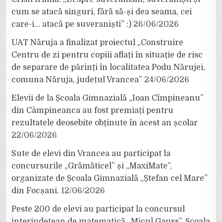
cum se atacă singuri, fără să-și dea seama, cei
care-i… atacă pe suveraniști” :)
26/06/2026
UAT Năruja a finalizat proiectul „Construire
Centru de zi pentru copiii aflați în situație de risc
de separare de părinți în localitatea Podu Nărujei,
comuna Năruja, județul Vrancea”
24/06/2026
Elevii de la Școala Gimnazială „Ioan Cîmpineanu”
din Câmpineanca au fost premiați pentru
rezultatele deosebite obținute în acest an școlar
22/06/2026
Sute de elevi din Vrancea au participat la
concursurile „Grămăticel” și „MaxiMate”,
organizate de Școala Gimnazială „Ștefan cel Mare”
din Focșani.
12/06/2026
Peste 200 de elevi au participat la concursul
interjudețean de matematică „Micul Gauss”, Școala