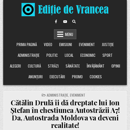
Skip
to
content
MENU
PRIMA PAGINĂ
VIDEO
EMISIUNI
EVENIMENT
JUSTIȚIE
ADMINISTRAȚIE
POLITIC
LOCAL
ECONOMIC
SPORT
ALEGERI
CULTURĂ
STRĂZI
SĂNĂTATE
ÎNVĂȚĂMÂNT
OPINII
ANUNȚURI
EXECUTĂRI
PROMO
COOKIES
POSTED
ADMINISTRAȚIE
,
EVENIMENT
IN
Cătălin Drulă îi dă dreptate lui Ion
Ștefan în chestiunea Autostrăzii A7!
Da, Autostrada Moldova va deveni
realitate!