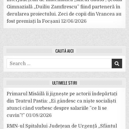
Gimnazială „Duiliu Zamfirescu” fiind parteneră în
derularea proiectului. Zeci de copii din Vrancea au
fost premiați la Focșani
12/06/2026
CAUTĂ AICI
Search
for:
ULTIMELE ȘTIRI
Primarul Misăilă îi jignește pe actorii îndepărtați
din Teatrul Pastia: „Ei gândesc ca niște socialiști
atunci când vorbesc despre salariile ”ce li se
cuvin”!”
01/08/2026
RMN-ul Spitalului Județean de Urgență „Sfântul