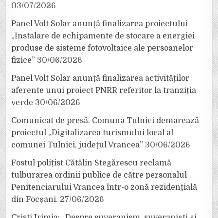
03/07/2026
Panel Volt Solar anunță finalizarea proiectului
„Instalare de echipamente de stocare a energiei
produse de sisteme fotovoltaice ale persoanelor
fizice”
30/06/2026
Panel Volt Solar anunță finalizarea activităților
aferente unui proiect PNRR referitor la tranziția
verde
30/06/2026
Comunicat de presă. Comuna Tulnici demarează
proiectul „Digitalizarea turismului local al
comunei Tulnici, județul Vrancea”
30/06/2026
Fostul polițist Cătălin Stegărescu reclamă
tulburarea ordinii publice de către personalul
Penitenciarului Vrancea într-o zonă rezidențială
din Focșani.
27/06/2026
Cristi Irimia: „Despre suveranism, suveraniști și