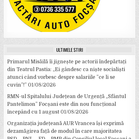
ULTIMELE ȘTIRI
Primarul Misăilă îi jignește pe actorii îndepărtați
din Teatrul Pastia: „Ei gândesc ca niște socialiști
atunci când vorbesc despre salariile ”ce li se
cuvin”!”
01/08/2026
RMN-ul Spitalului Județean de Urgență „Sfântul
Pantelimon” Focșani este din nou funcțional
începând cu 1 august
01/08/2026
Organizația județeană AUR Vrancea își exprimă
dezamăgirea față de modul în care majoritatea