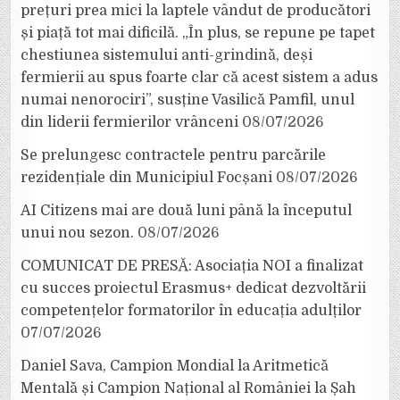
prețuri prea mici la laptele vândut de producători
și piață tot mai dificilă. „În plus, se repune pe tapet
chestiunea sistemului anti-grindină, deși
fermierii au spus foarte clar că acest sistem a adus
numai nenorociri”, susține Vasilică Pamfil, unul
din liderii fermierilor vrânceni
08/07/2026
Se prelungesc contractele pentru parcările
rezidențiale din Municipiul Focșani
08/07/2026
AI Citizens mai are două luni până la începutul
unui nou sezon.
08/07/2026
COMUNICAT DE PRESĂ: Asociația NOI a finalizat
cu succes proiectul Erasmus+ dedicat dezvoltării
competențelor formatorilor în educația adulților
07/07/2026
Daniel Sava, Campion Mondial la Aritmetică
Mentală și Campion Național al României la Șah