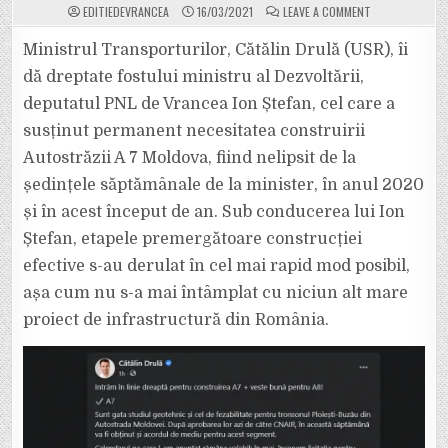
ON
EDITIEDEVRANCEA
16/03/2021
LEAVE A COMMENT
CĂTĂLIN
DRULĂ
ÎI
Ministrul Transporturilor, Cătălin Drulă (USR), îi
DĂ
DREPTATE
dă dreptate fostului ministru al Dezvoltării,
LUI
ION
deputatul PNL de Vrancea Ion Ștefan, cel care a
ȘTEFAN
ÎN
susținut permanent necesitatea construirii
CHESTIUNEA
AUTOSTRĂZII
A7!
Autostrăzii A 7 Moldova, fiind nelipsit de la
DA,
AUTOSTRADA
ședințele săptămânale de la minister, în anul 2020
MOLDOVA
VA
și în acest început de an. Sub conducerea lui Ion
DEVENI
REALITATE!
Ștefan, etapele premergătoare construcției
efective s-au derulat în cel mai rapid mod posibil,
așa cum nu s-a mai întâmplat cu niciun alt mare
proiect de infrastructură din România.