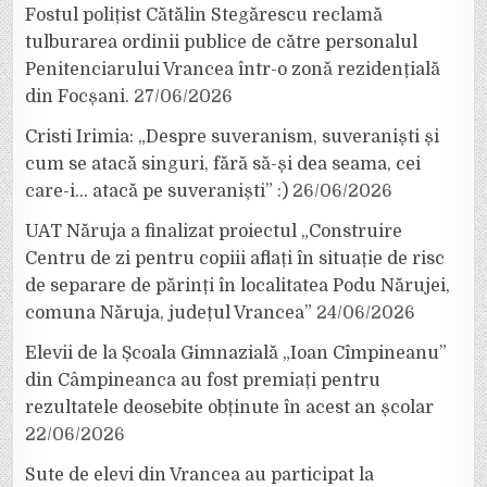
Fostul polițist Cătălin Stegărescu reclamă
tulburarea ordinii publice de către personalul
Penitenciarului Vrancea într-o zonă rezidențială
din Focșani.
27/06/2026
Cristi Irimia: „Despre suveranism, suveraniști și
cum se atacă singuri, fără să-și dea seama, cei
care-i… atacă pe suveraniști” :)
26/06/2026
UAT Năruja a finalizat proiectul „Construire
Centru de zi pentru copiii aflați în situație de risc
de separare de părinți în localitatea Podu Nărujei,
comuna Năruja, județul Vrancea”
24/06/2026
Elevii de la Școala Gimnazială „Ioan Cîmpineanu”
din Câmpineanca au fost premiați pentru
rezultatele deosebite obținute în acest an școlar
22/06/2026
Sute de elevi din Vrancea au participat la