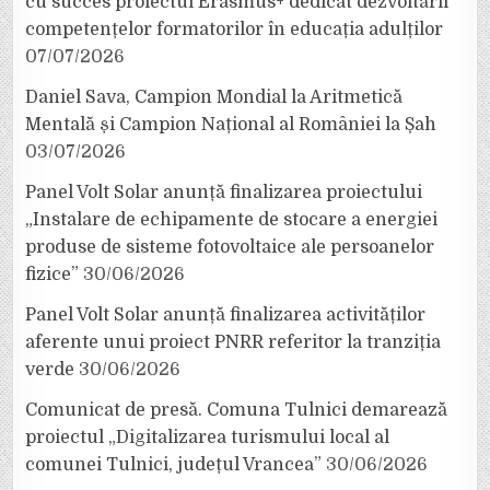
cu succes proiectul Erasmus+ dedicat dezvoltării
competențelor formatorilor în educația adulților
07/07/2026
Daniel Sava, Campion Mondial la Aritmetică
Mentală și Campion Național al României la Șah
03/07/2026
Panel Volt Solar anunță finalizarea proiectului
„Instalare de echipamente de stocare a energiei
produse de sisteme fotovoltaice ale persoanelor
fizice”
30/06/2026
Panel Volt Solar anunță finalizarea activităților
aferente unui proiect PNRR referitor la tranziția
verde
30/06/2026
Comunicat de presă. Comuna Tulnici demarează
proiectul „Digitalizarea turismului local al
comunei Tulnici, județul Vrancea”
30/06/2026