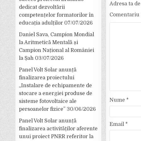
Adresa ta de 
dedicat dezvoltării
Comentariu
competențelor formatorilor în
educația adulților
07/07/2026
Daniel Sava, Campion Mondial
la Aritmetică Mentală și
Campion Național al României
la Șah
03/07/2026
Panel Volt Solar anunță
finalizarea proiectului
„Instalare de echipamente de
stocare a energiei produse de
Nume
*
sisteme fotovoltaice ale
persoanelor fizice”
30/06/2026
Panel Volt Solar anunță
Email
*
finalizarea activităților aferente
unui proiect PNRR referitor la