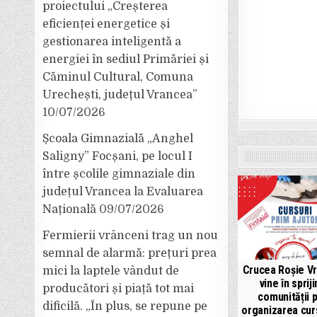
proiectului „Creșterea
eficienței energetice și
gestionarea inteligentă a
energiei în sediul Primăriei și
Căminul Cultural, Comuna
Urechești, județul Vrancea”
10/07/2026
Școala Gimnazială „Anghel
Saligny” Focșani, pe locul I
între școlile gimnaziale din
județul Vrancea la Evaluarea
Națională
09/07/2026
Fermierii vrânceni trag un nou
semnal de alarmă: prețuri prea
Crucea Roșie V
mici la laptele vândut de
vine în spriji
producători și piață tot mai
comunității p
dificilă. „În plus, se repune pe
organizarea cur