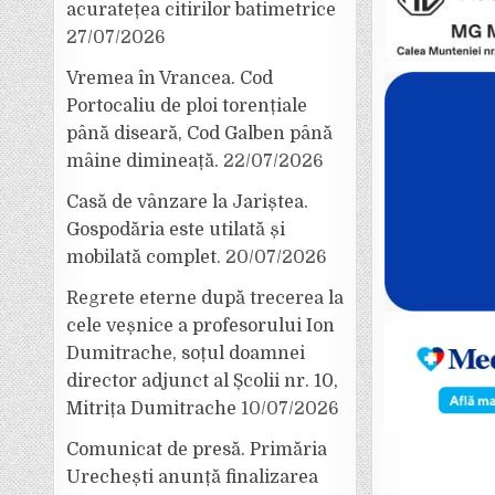
acuratețea citirilor batimetrice
27/07/2026
Vremea în Vrancea. Cod
Portocaliu de ploi torențiale
până diseară, Cod Galben până
mâine dimineață.
22/07/2026
Casă de vânzare la Jariștea.
Gospodăria este utilată și
mobilată complet.
20/07/2026
Regrete eterne după trecerea la
cele veșnice a profesorului Ion
Dumitrache, soțul doamnei
director adjunct al Școlii nr. 10,
Mitrița Dumitrache
10/07/2026
Comunicat de presă. Primăria
Urechești anunță finalizarea