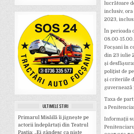
lucrătoare d
inclusiv, ora
2023, inclus
În perioada d
08.00-15.00.
Focșani în c
din 23 iulie
şi desfăşura
poliţist de p
şi criteriil
guvernează p
Taxa de parti
ULTIMELE ȘTIRI
a Penitencia
Primarul Misăilă îi jignește pe
Informaţii s
actorii îndepărtați din Teatrul
Penitenciarul
Pastia: „Ei gândesc ca niște