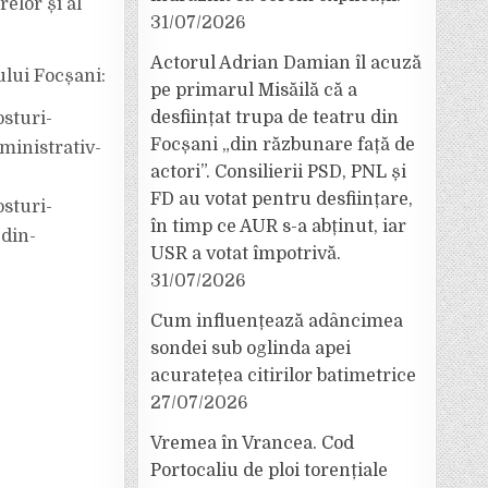
elor și al
31/07/2026
Actorul Adrian Damian îl acuză
ului Focșani:
pe primarul Misăilă că a
desființat trupa de teatru din
sturi-
Focșani „din răzbunare față de
ministrativ-
actori”. Consilierii PSD, PNL și
FD au votat pentru desființare,
sturi-
în timp ce AUR s-a abținut, iar
-din-
USR a votat împotrivă.
31/07/2026
Cum influențează adâncimea
sondei sub oglinda apei
acuratețea citirilor batimetrice
27/07/2026
Vremea în Vrancea. Cod
Portocaliu de ploi torențiale