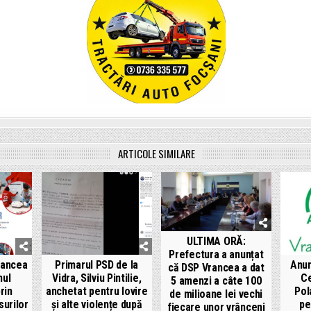
ARTICOLE SIMILARE
ULTIMA ORĂ:
Prefectura a anunțat
rancea
Primarul PSD de la
Anun
că DSP Vrancea a dat
nul
Vidra, Silviu Pintilie,
Ce
5 amenzi a câte 100
rin
anchetat pentru lovire
Pol
de milioane lei vechi
surilor
și alte violențe după
pe
fiecare unor vrânceni