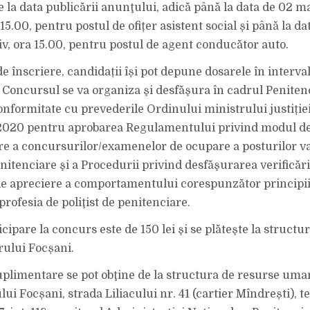
AGENT
e la data publicării anunţului, adică până la data de 02 m
CONDUCĂTOR
AUTO
 15.00, pentru postul de ofițer asistent social și până la d
iv, ora 15.00, pentru postul de agent conducător auto.
e înscriere, candidații își pot depune dosarele în interva
 Concursul se va organiza şi desfăşura în cadrul Peniten
onformitate cu prevederile Ordinului ministrului justiție
 2020 pentru aprobarea Regulamentului privind modul d
re a concursurilor/examenelor de ocupare a posturilor v
enitenciare şi a Procedurii privind desfăşurarea verificări
e de apreciere a comportamentului corespunzător principii
rofesia de poliţist de penitenciare.
cipare la concurs este de 150 lei şi se plăteşte la structu
rului Focșani.
uplimentare se pot obţine de la structura de resurse uma
ui Focșani, strada Liliacului nr. 41 (cartier Mîndrești), t