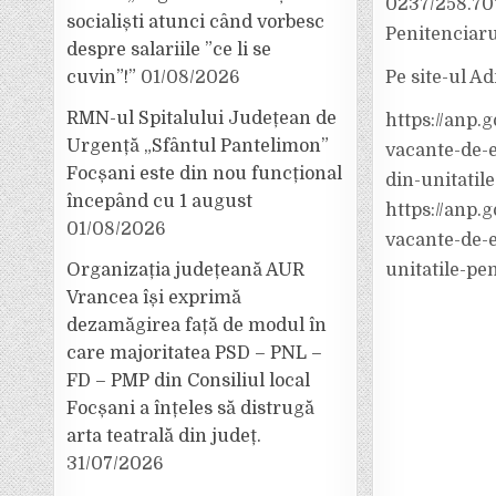
0237/258.707,
socialiști atunci când vorbesc
Penitenciaru
despre salariile ”ce li se
cuvin”!”
01/08/2026
Pe site-ul Ad
RMN-ul Spitalului Județean de
https://anp.
Urgență „Sfântul Pantelimon”
vacante-de-e
Focșani este din nou funcțional
din-unitatil
începând cu 1 august
https://anp.
01/08/2026
vacante-de-e
Organizația județeană AUR
unitatile-pe
Vrancea își exprimă
dezamăgirea față de modul în
care majoritatea PSD – PNL –
FD – PMP din Consiliul local
Focșani a înțeles să distrugă
arta teatrală din județ.
31/07/2026