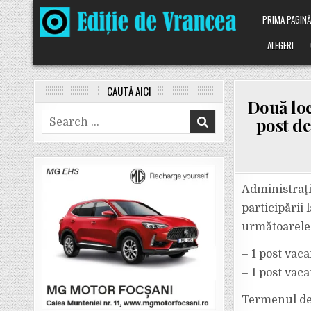
Skip
PRIMA PAGIN
to
content
ALEGERI
CAUTĂ AICI
Două loc
Search
post de
for:
Administraţi
participării
următoarele 
– 1 post vaca
– 1 post vac
Termenul de 