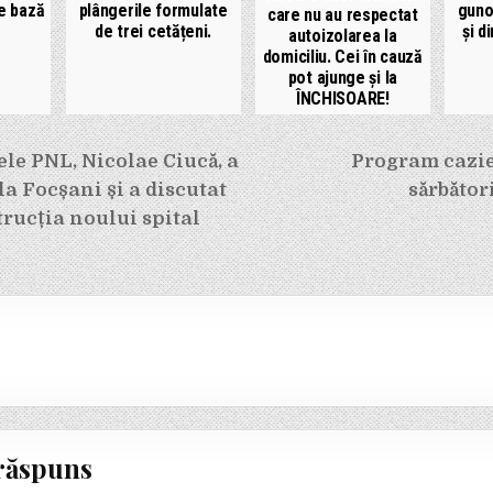
de bază
plângerile formulate
gunoi
care nu au respectat
de trei cetățeni.
și di
autoizolarea la
domiciliu. Cei în cauză
pot ajunge și la
ÎNCHISOARE!
e
le PNL, Nicolae Ciucă, a
Program cazie
la Focșani și a discutat
sărbător
rucția noului spital
răspuns