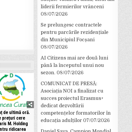
liderii fermierilor vrânceni
08/07/2026
Se prelungesc contractele
pentru parcările rezidențiale
din Municipiul Focșani
08/07/2026
AI Citizens mai are două luni
până la începutul unui nou
sezon.
08/07/2026
COMUNICAT DE PRESĂ:
Asociația NOI a finalizat cu
succes proiectul Erasmus+
dedicat dezvoltării
ț de ultimă oră.
competențelor formatorilor în
 prețuri cere
educația adulților
07/07/2026
aris M. Holding
ntru ridicarea
Daniel Sava, Campion Mondial