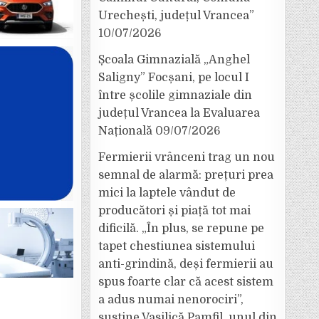
Urechești, județul Vrancea”
10/07/2026
Școala Gimnazială „Anghel
Saligny” Focșani, pe locul I
între școlile gimnaziale din
județul Vrancea la Evaluarea
Națională
09/07/2026
Fermierii vrânceni trag un nou
semnal de alarmă: prețuri prea
mici la laptele vândut de
producători și piață tot mai
dificilă. „În plus, se repune pe
tapet chestiunea sistemului
anti-grindină, deși fermierii au
spus foarte clar că acest sistem
a adus numai nenorociri”,
susține Vasilică Pamfil, unul din