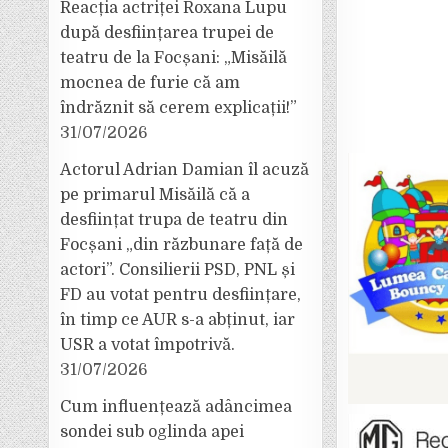
Reacția actriței Roxana Lupu
după desființarea trupei de
teatru de la Focșani: „Misăilă
mocnea de furie că am
îndrăznit să cerem explicații!”
31/07/2026
Actorul Adrian Damian îl acuză
pe primarul Misăilă că a
desființat trupa de teatru din
Focșani „din răzbunare față de
actori”. Consilierii PSD, PNL și
FD au votat pentru desființare,
în timp ce AUR s-a abținut, iar
USR a votat împotrivă.
31/07/2026
Cum influențează adâncimea
sondei sub oglinda apei