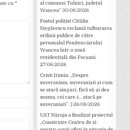
al comunei Tulnici, județul
cate cu
*
Vrancea”
30/06/2026
Fostul polițist Cătălin
Stegărescu reclamă tulburarea
ordinii publice de către
personalul Penitenciarului
Vrancea într-o zonă
rezidențială din Focșani.
27/06/2026
Cristi Irimia: „Despre
suveranism, suveraniști și cum
se atacă singuri, fără să-și dea
seama, cei care-i… atacă pe
suveraniști” :)
26/06/2026
UAT Năruja a finalizat proiectul
„Construire Centru de zi
pentru copiii aflați în situație de