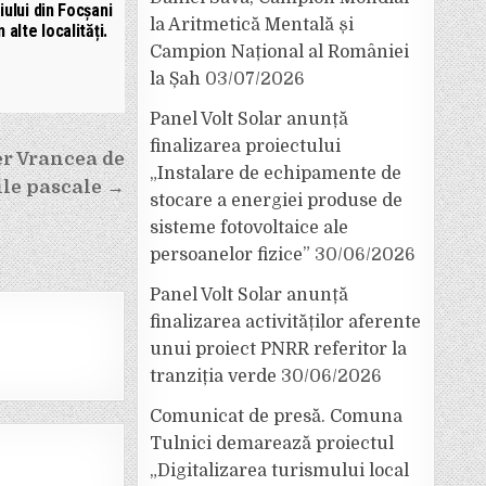
ului din Focșani
la Aritmetică Mentală și
n alte localități.
Campion Național al României
la Șah
03/07/2026
Panel Volt Solar anunță
finalizarea proiectului
r Vrancea de
„Instalare de echipamente de
ile pascale →
stocare a energiei produse de
sisteme fotovoltaice ale
persoanelor fizice”
30/06/2026
Panel Volt Solar anunță
finalizarea activităților aferente
unui proiect PNRR referitor la
tranziția verde
30/06/2026
Comunicat de presă. Comuna
Tulnici demarează proiectul
„Digitalizarea turismului local