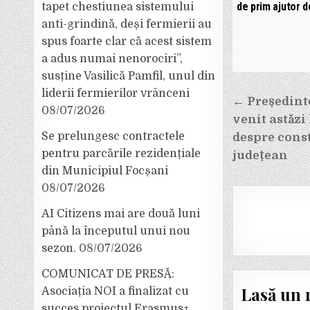
de prim ajutor 
tapet chestiunea sistemului
anti-grindină, deși fermierii au
spus foarte clar că acest sistem
a adus numai nenorociri”,
susține Vasilică Pamfil, unul din
liderii fermierilor vrânceni
Navigar
← Președinte
08/07/2026
în
venit astăzi 
articole
Se prelungesc contractele
despre const
pentru parcările rezidențiale
județean
din Municipiul Focșani
08/07/2026
AI Citizens mai are două luni
până la începutul unui nou
sezon.
08/07/2026
COMUNICAT DE PRESĂ:
Lasă un 
Asociația NOI a finalizat cu
succes proiectul Erasmus+