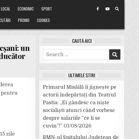
LOCAL
ECONOMIC
SPORT
CUTĂRI
PROMO
COOKIES
CAUTĂ AICI
cșani: un
Search
nducător
for:
ULTIMELE ȘTIRI
ederea
Primarul Misăilă îi jignește pe
, pentru
actorii îndepărtați din Teatrul
L
Pastia: „Ei gândesc ca niște
socialiști atunci când vorbesc
despre salariile ”ce li se
cuvin”!”
01/08/2026
15 zile
RMN-ul Spitalului Județean de