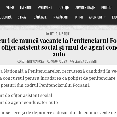
Ă
VIDEO
EMISIUNI
EVENIMENT
JUSTIȚIE
ADMINISTRAȚIE
POLITIC
CULTURĂ
STRĂZI
SĂNĂTATE
ÎNVĂȚĂMÂNT
OPINII
ANUNȚURI
EXE
POSTED
UTILE
,
JUSTIȚIE
IN
uri de muncă vacante la Penitenciarul Fo
 ofițer asistent social și unul de agent co
auto
ON
EDITIEDEVRANCEA
10/04/2023
LEAVE A COMMENT
DOUĂ
LOCURI
DE
a Naţională a Penitenciarelor, recrutează candidaţi în v
MUNCĂ
VACANTE
 la concursul pentru încadarea ca polițist de penitenciare
LA
PENITENCIARU
posturi din cadrul Penitenciarului Focșani:
FOCȘANI:
UN
POST
nt de ofițer asistent social
DE
OFIȚER
ASISTENT
ant de agent conducător auto
SOCIAL
ȘI
UNUL
înscriere și de depunere a dosarului de concurs este de 
DE