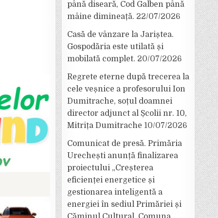
până diseară, Cod Galben până
mâine dimineață.
22/07/2026
Casă de vânzare la Jariștea.
Gospodăria este utilată și
mobilată complet.
20/07/2026
Regrete eterne după trecerea la
cele veșnice a profesorului Ion
Dumitrache, soțul doamnei
director adjunct al Școlii nr. 10,
Mitrița Dumitrache
10/07/2026
Comunicat de presă. Primăria
Urechești anunță finalizarea
proiectului „Creșterea
eficienței energetice și
gestionarea inteligentă a
energiei în sediul Primăriei și
Căminul Cultural, Comuna