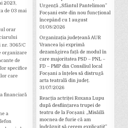
ai 2023,
Urgență „Sfântul Pantelimon”
ata de 03 mai
Focșani este din nou funcțional
începând cu 1 august
01/08/2026
lul orar
ciarului
Organizația județeană AUR
Vrancea își exprimă
i nr. 3065/C
dezamăgirea față de modul în
e organizare
care majoritatea PSD – PNL –
acante de
FD – PMP din Consiliul local
lor specifice
Focșani a înțeles să distrugă
lor care
arta teatrală din județ.
31/07/2026
ra financiară
Reacția actriței Roxana Lupu
după desființarea trupei de
teatru de la Focșani: „Misăilă
ne a
mocnea de furie că am
elefon
îndrăznit să cerem explicații!”