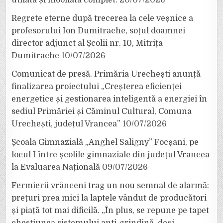
Regrete eterne după trecerea la cele veșnice a
profesorului Ion Dumitrache, soțul doamnei
director adjunct al Școlii nr. 10, Mitrița
Dumitrache
10/07/2026
Comunicat de presă. Primăria Urechești anunță
finalizarea proiectului „Creșterea eficienței
energetice și gestionarea inteligentă a energiei în
sediul Primăriei și Căminul Cultural, Comuna
Urechești, județul Vrancea”
10/07/2026
Școala Gimnazială „Anghel Saligny” Focșani, pe
locul I între școlile gimnaziale din județul Vrancea
la Evaluarea Națională
09/07/2026
Fermierii vrânceni trag un nou semnal de alarmă:
prețuri prea mici la laptele vândut de producători
și piață tot mai dificilă. „În plus, se repune pe tapet
chestiunea sistemului anti-grindină, deși