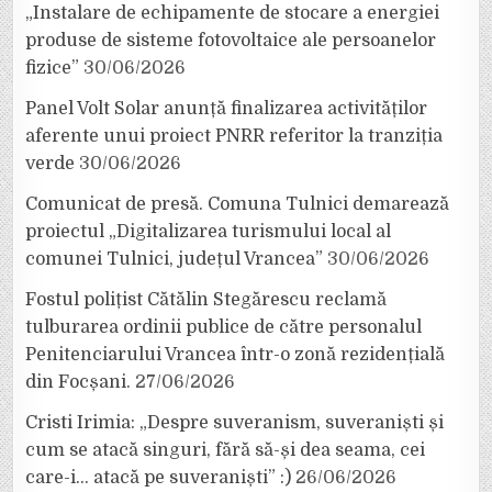
„Instalare de echipamente de stocare a energiei
produse de sisteme fotovoltaice ale persoanelor
fizice”
30/06/2026
Panel Volt Solar anunță finalizarea activităților
aferente unui proiect PNRR referitor la tranziția
verde
30/06/2026
Comunicat de presă. Comuna Tulnici demarează
proiectul „Digitalizarea turismului local al
comunei Tulnici, județul Vrancea”
30/06/2026
Fostul polițist Cătălin Stegărescu reclamă
tulburarea ordinii publice de către personalul
Penitenciarului Vrancea într-o zonă rezidențială
din Focșani.
27/06/2026
Cristi Irimia: „Despre suveranism, suveraniști și
cum se atacă singuri, fără să-și dea seama, cei
care-i… atacă pe suveraniști” :)
26/06/2026