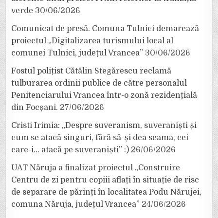
verde
30/06/2026
Comunicat de presă. Comuna Tulnici demarează
proiectul „Digitalizarea turismului local al
comunei Tulnici, județul Vrancea”
30/06/2026
Fostul polițist Cătălin Stegărescu reclamă
tulburarea ordinii publice de către personalul
Penitenciarului Vrancea într-o zonă rezidențială
din Focșani.
27/06/2026
Cristi Irimia: „Despre suveranism, suveraniști și
cum se atacă singuri, fără să-și dea seama, cei
care-i… atacă pe suveraniști” :)
26/06/2026
UAT Năruja a finalizat proiectul „Construire
Centru de zi pentru copiii aflați în situație de risc
de separare de părinți în localitatea Podu Nărujei,
comuna Năruja, județul Vrancea”
24/06/2026