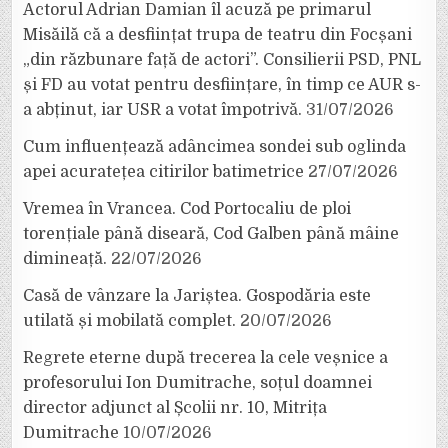
Actorul Adrian Damian îl acuză pe primarul
Misăilă că a desființat trupa de teatru din Focșani
„din răzbunare față de actori”. Consilierii PSD, PNL
și FD au votat pentru desființare, în timp ce AUR s-
a abținut, iar USR a votat împotrivă.
31/07/2026
Cum influențează adâncimea sondei sub oglinda
apei acuratețea citirilor batimetrice
27/07/2026
Vremea în Vrancea. Cod Portocaliu de ploi
torențiale până diseară, Cod Galben până mâine
dimineață.
22/07/2026
Casă de vânzare la Jariștea. Gospodăria este
utilată și mobilată complet.
20/07/2026
Regrete eterne după trecerea la cele veșnice a
profesorului Ion Dumitrache, soțul doamnei
director adjunct al Școlii nr. 10, Mitrița
Dumitrache
10/07/2026