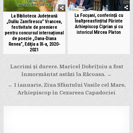
La Focșani, conferință cu
La Biblioteca Județeană
Înaltpreasfințitul Părinte
„Duiliu Zamfirescu” Vrancea,
Arhiepiscop Ciprian și cu
festivitate de premiere
istoricul Mircea Platon
pentru concursul internațional
de poezie „Oana-Diana
Renea”, Ediţia a IX-a, 2020-
2021
Navigare
Lacrimi și durere. Maricel Dobrițoiu a fost
în
înmormântat astăzi la Răcoasa. →
articole
← 1 ianuarie, Ziua Sfântului Vasile cel Mare,
Arhiepiscop în Cezareea Capadociei