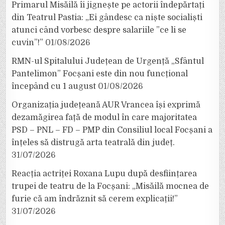
Primarul Misăilă îi jignește pe actorii îndepărtați
din Teatrul Pastia: „Ei gândesc ca niște socialiști
atunci când vorbesc despre salariile ”ce li se
cuvin”!”
01/08/2026
RMN-ul Spitalului Județean de Urgență „Sfântul
Pantelimon” Focșani este din nou funcțional
începând cu 1 august
01/08/2026
Organizația județeană AUR Vrancea își exprimă
dezamăgirea față de modul în care majoritatea
PSD – PNL – FD – PMP din Consiliul local Focșani a
înțeles să distrugă arta teatrală din județ.
31/07/2026
Reacția actriței Roxana Lupu după desființarea
trupei de teatru de la Focșani: „Misăilă mocnea de
furie că am îndrăznit să cerem explicații!”
31/07/2026