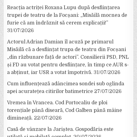
Reacția actriței Roxana Lupu după desființarea
trupei de teatru de la Focșani: „Misăilă mocnea de
furie că am îndrăznit să cerem explicații!”
31/07/2026
Actorul Adrian Damian îl acuză pe primarul
Misăilă că a desființat trupa de teatru din Focșani
„din răzbunare față de actori”. Consilierii PSD, PNL
și FD au votat pentru desființare, în timp ce AUR s-
a abținut, iar USR a votat împotrivă.
31/07/2026
Cum influențează adâncimea sondei sub oglinda
apei acuratețea citirilor batimetrice
27/07/2026
Vremea în Vrancea. Cod Portocaliu de ploi
torențiale până diseară, Cod Galben până mâine
dimineață.
22/07/2026
Casă de vânzare la Jariștea. Gospodăria este
utilată și mobilată complet.
20/07/2026