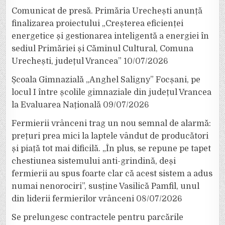
Comunicat de presă. Primăria Urechești anunță
finalizarea proiectului „Creșterea eficienței
energetice și gestionarea inteligentă a energiei în
sediul Primăriei și Căminul Cultural, Comuna
Urechești, județul Vrancea”
10/07/2026
Școala Gimnazială „Anghel Saligny” Focșani, pe
locul I între școlile gimnaziale din județul Vrancea
la Evaluarea Națională
09/07/2026
Fermierii vrânceni trag un nou semnal de alarmă:
prețuri prea mici la laptele vândut de producători
și piață tot mai dificilă. „În plus, se repune pe tapet
chestiunea sistemului anti-grindină, deși
fermierii au spus foarte clar că acest sistem a adus
numai nenorociri”, susține Vasilică Pamfil, unul
din liderii fermierilor vrânceni
08/07/2026
Se prelungesc contractele pentru parcările