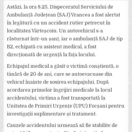
ACCIDENT
DIN
Astăzi, la ora 8:25, Dispeceratul Serviciului de
2025.
O
Ambulanță Județean (SAJ) Vrancea a fost alertat
TÂNĂRĂ
DE
în legătură cu un accident rutier petrecut în
20
DE
localitatea Vârteșcoiu. Un autovehicul s-a
ANI
S-
A
răsturnat într-un șanț, iar o ambulanță SAJ de tip
RĂSTURNAT
CU
B2, echipată cu asistent medical, a fost
UN
NISSAN
direcționată de urgență la fața locului.
NAVARA
LA
VÂRTEȘCOIU.
Echipajul medical a găsit o victimă conștientă, o
tânără de 20 de ani, care se autoevacuase din
vehicul înainte de sosirea echipajului. După
acordarea primelor îngrijiri medicale la locul
accidentului, victima a fost transportată la
Unitatea de Primiri Urgențe (UPU) Focșani pentru
investigații suplimentare și tratament.
Cauzele accidentului urmează să fie stabilite de