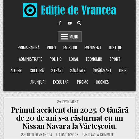
Skip
to
content
MENU
PRIMA PAGINĂ
VIDEO
EMISIUNI
EVENIMENT
JUSTIȚIE
ADMINISTRAȚIE
POLITIC
LOCAL
ECONOMIC
SPORT
ALEGERI
CULTURĂ
STRĂZI
SĂNĂTATE
ÎNVĂȚĂMÂNT
OPINII
ANUNȚURI
EXECUTĂRI
PROMO
COOKIES
POSTED
EVENIMENT
IN
Primul accident din 2025. O tânără
de 20 de ani s-a răsturnat cu un
Nissan Navara la Vârteșcoiu.
ON
EDITIEDEVRANCEA
01/01/2025
LEAVE A COMMENT
PRIMUL