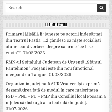
Search
for:
ULTIMELE ȘTIRI
Primarul Misăilă îi jignește pe actorii îndepărtați
din Teatrul Pastia: „Ei gândesc ca niște socialiști
atunci când vorbesc despre salariile ”ce li se
cuvin”!”
01/08/2026
RMN-ul Spitalului Județean de Urgență „Sfântul
Pantelimon” Focșani este din nou funcțional
începând cu 1 august
01/08/2026
Organizația județeană AUR Vrancea își exprimă
dezamăgirea față de modul în care majoritatea
PSD – PNL – FD – PMP din Consiliul local Focșani a
înțeles să distrugă arta teatrală din județ.
31/07/2026