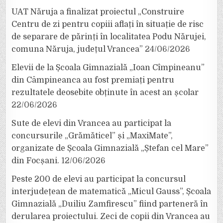
UAT Năruja a finalizat proiectul „Construire
Centru de zi pentru copiii aflați în situație de risc
de separare de părinți în localitatea Podu Nărujei,
comuna Năruja, județul Vrancea”
24/06/2026
Elevii de la Școala Gimnazială „Ioan Cîmpineanu”
din Câmpineanca au fost premiați pentru
rezultatele deosebite obținute în acest an școlar
22/06/2026
Sute de elevi din Vrancea au participat la
concursurile „Grămăticel” și „MaxiMate”,
organizate de Școala Gimnazială „Ștefan cel Mare”
din Focșani.
12/06/2026
Peste 200 de elevi au participat la concursul
interjudețean de matematică „Micul Gauss”, Școala
Gimnazială „Duiliu Zamfirescu” fiind parteneră în
derularea proiectului. Zeci de copii din Vrancea au