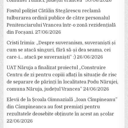
comunei Tulnici, județul Vrancea”
30/06/2026
Fostul polițist Cătălin Stegărescu reclamă
tulburarea ordinii publice de către personalul
Penitenciarului Vrancea într-o zonă rezidențială
din Focșani.
27/06/2026
Cristi Irimia: „Despre suveranism, suveraniști și
cum se atacă singuri, fără să-și dea seama, cei
care-i… atacă pe suveraniști” :)
26/06/2026
UAT Năruja a finalizat proiectul „Construire
Centru de zi pentru copiii aflați în situație de risc
de separare de părinți în localitatea Podu Nărujei,
comuna Năruja, județul Vrancea”
24/06/2026
Elevii de la Școala Gimnazială „Ioan Cîmpineanu”
din Câmpineanca au fost premiați pentru
rezultatele deosebite obținute în acest an școlar
22/06/2026