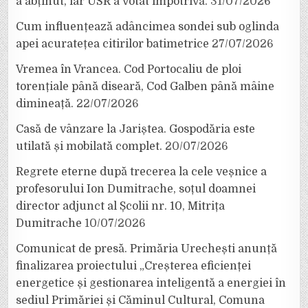
a abținut, iar USR a votat împotrivă.
31/07/2026
Cum influențează adâncimea sondei sub oglinda
apei acuratețea citirilor batimetrice
27/07/2026
Vremea în Vrancea. Cod Portocaliu de ploi
torențiale până diseară, Cod Galben până mâine
dimineață.
22/07/2026
Casă de vânzare la Jariștea. Gospodăria este
utilată și mobilată complet.
20/07/2026
Regrete eterne după trecerea la cele veșnice a
profesorului Ion Dumitrache, soțul doamnei
director adjunct al Școlii nr. 10, Mitrița
Dumitrache
10/07/2026
Comunicat de presă. Primăria Urechești anunță
finalizarea proiectului „Creșterea eficienței
energetice și gestionarea inteligentă a energiei în
sediul Primăriei și Căminul Cultural, Comuna