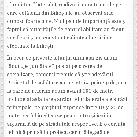
SENS
DE
„fundături” laterale), realizări incontestabile pe
ADVERSARII
NOȘTRI
care cetățenii din Biliești le-au observat și le
POLITICI!”
cunosc foarte bine. Nu lipsit de importanță este și
faptul că autoritățile de control abilitate au făcut
verificări și au constatat calitatea lucrărilor
efectuate la Biliești.
În ceea ce privește situația unui așa-zis drum
făcut „pe jumătate”, postat pe o rețea de
socializare, oamenii trebuie să știe adevărul.
Proiectul de asfaltare a unei străzi principale, cea
la care ne referim acum având 650 de metri,
include și asfaltarea străduțelor laterale ale străzii
principale, pe porțiuni cuprinse între 10 și 25 de
metri, astfel încât să se poată intra și ieși în
siguranță de pe străduțele respective. E o cerință
tehnică prinsă în proiect, cerință legată de