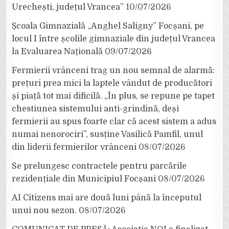
Urechești, județul Vrancea”
10/07/2026
Școala Gimnazială „Anghel Saligny” Focșani, pe
locul I între școlile gimnaziale din județul Vrancea
la Evaluarea Națională
09/07/2026
Fermierii vrânceni trag un nou semnal de alarmă:
prețuri prea mici la laptele vândut de producători
și piață tot mai dificilă. „În plus, se repune pe tapet
chestiunea sistemului anti-grindină, deși
fermierii au spus foarte clar că acest sistem a adus
numai nenorociri”, susține Vasilică Pamfil, unul
din liderii fermierilor vrânceni
08/07/2026
Se prelungesc contractele pentru parcările
rezidențiale din Municipiul Focșani
08/07/2026
AI Citizens mai are două luni până la începutul
unui nou sezon.
08/07/2026