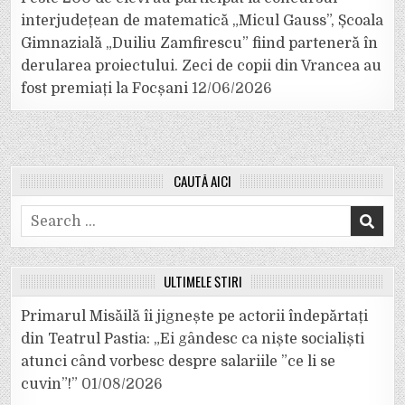
interjudețean de matematică „Micul Gauss”, Școala
Gimnazială „Duiliu Zamfirescu” fiind parteneră în
derularea proiectului. Zeci de copii din Vrancea au
fost premiați la Focșani
12/06/2026
CAUTĂ AICI
Search
for:
ULTIMELE ȘTIRI
Primarul Misăilă îi jignește pe actorii îndepărtați
din Teatrul Pastia: „Ei gândesc ca niște socialiști
atunci când vorbesc despre salariile ”ce li se
cuvin”!”
01/08/2026