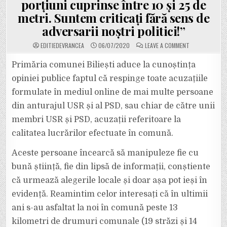
porțiuni cuprinse între 10 și 25 de
metri. Suntem criticați fără sens de
adversarii noștri politici!”
ON
EDITIEDEVRANCEA
06/07/2020
LEAVE A COMMENT
PRIMĂRIA
BILIEȘTI:
”PROIECTUL
Primăria comunei Biliești aduce la cunoștința
DE
ASFALTARE
opiniei publice faptul că respinge toate acuzațiile
A
UNEI
formulate în mediul online de mai multe persoane
STRĂZI
PRINCIPALE
din anturajul USR și al PSD, sau chiar de către unii
INCLUDE
ȘI
ASFALTAREA
membri USR și PSD, acuzații referitoare la
STRĂDUȚELOR
LATERALE
calitatea lucrărilor efectuate în comună.
ALE
STRĂZII
PRINCIPALE,
Aceste persoane încearcă să manipuleze fie cu
PE
PORȚIUNI
bună știință, fie din lipsă de informații, conștiente
CUPRINSE
ÎNTRE
10
că urmează alegerile locale și doar așa pot ieși în
ȘI
25
evidență. Reamintim celor interesați că în ultimii
DE
METRI.
ani s-au asfaltat la noi în comună peste 13
SUNTEM
CRITICAȚI
kilometri de drumuri comunale (19 străzi și 14
FĂRĂ