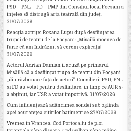
PSD – PNL – FD – PMP din Consiliul local Focșani a
înțeles să distrugă arta teatrală din județ.
31/07/2026
Reacția actriței Roxana Lupu după desființarea
trupei de teatru de la Focșani: „Misăilă mocnea de
furie că am îndrăznit să cerem explicații!”
31/07/2026
Actorul Adrian Damian îl acuză pe primarul
Misăilă că a desființat trupa de teatru din Focșani
„din răzbunare față de actori”. Consilierii PSD, PNL
și FD au votat pentru desființare, în timp ce AUR s-
a abținut, iar USR a votat împotrivă.
31/07/2026
Cum influențează adâncimea sondei sub oglinda
apei acuratețea citirilor batimetrice
27/07/2026
Vremea în Vrancea. Cod Portocaliu de ploi
torențiale până diseară, Cod Galben până mâine