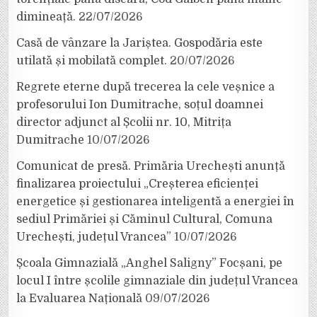
dimineață.
22/07/2026
Casă de vânzare la Jariștea. Gospodăria este
utilată și mobilată complet.
20/07/2026
Regrete eterne după trecerea la cele veșnice a
profesorului Ion Dumitrache, soțul doamnei
director adjunct al Școlii nr. 10, Mitrița
Dumitrache
10/07/2026
Comunicat de presă. Primăria Urechești anunță
finalizarea proiectului „Creșterea eficienței
energetice și gestionarea inteligentă a energiei în
sediul Primăriei și Căminul Cultural, Comuna
Urechești, județul Vrancea”
10/07/2026
Școala Gimnazială „Anghel Saligny” Focșani, pe
locul I între școlile gimnaziale din județul Vrancea
la Evaluarea Națională
09/07/2026