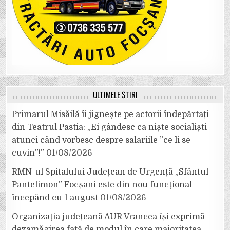
ULTIMELE ȘTIRI
Primarul Misăilă îi jignește pe actorii îndepărtați
din Teatrul Pastia: „Ei gândesc ca niște socialiști
atunci când vorbesc despre salariile ”ce li se
cuvin”!”
01/08/2026
RMN-ul Spitalului Județean de Urgență „Sfântul
Pantelimon” Focșani este din nou funcțional
începând cu 1 august
01/08/2026
Organizația județeană AUR Vrancea își exprimă
dezamăgirea față de modul în care majoritatea