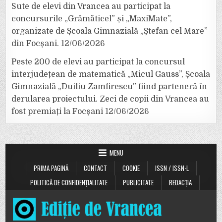
Sute de elevi din Vrancea au participat la
concursurile „Grămăticel” și „MaxiMate”,
organizate de Școala Gimnazială „Ștefan cel Mare”
din Focșani.
12/06/2026
Peste 200 de elevi au participat la concursul
interjudețean de matematică „Micul Gauss”, Școala
Gimnazială „Duiliu Zamfirescu” fiind parteneră în
derularea proiectului. Zeci de copii din Vrancea au
fost premiați la Focșani
12/06/2026
MENU
PRIMA PAGINĂ
CONTACT
COOKIE
ISSN / ISSN-L
POLITICĂ DE CONFIDENȚIALITATE
PUBLICITATE
REDACȚIA