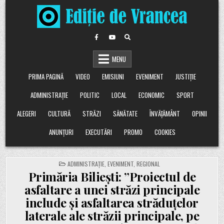
Skip
to
content
MENU
PRIMA PAGINĂ
VIDEO
EMISIUNI
EVENIMENT
JUSTIȚIE
ADMINISTRAȚIE
POLITIC
LOCAL
ECONOMIC
SPORT
ALEGERI
CULTURĂ
STRĂZI
SĂNĂTATE
ÎNVĂȚĂMÂNT
OPINII
ANUNȚURI
EXECUTĂRI
PROMO
COOKIES
POSTED
ADMINISTRAȚIE
,
EVENIMENT
,
REGIONAL
IN
Primăria Biliești: ”Proiectul de
asfaltare a unei străzi principale
include și asfaltarea străduțelor
laterale ale străzii principale, pe