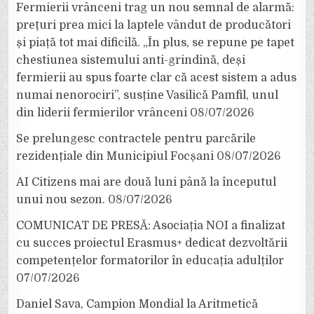
Fermierii vrânceni trag un nou semnal de alarmă:
prețuri prea mici la laptele vândut de producători
și piață tot mai dificilă. „În plus, se repune pe tapet
chestiunea sistemului anti-grindină, deși
fermierii au spus foarte clar că acest sistem a adus
numai nenorociri”, susține Vasilică Pamfil, unul
din liderii fermierilor vrânceni
08/07/2026
Se prelungesc contractele pentru parcările
rezidențiale din Municipiul Focșani
08/07/2026
AI Citizens mai are două luni până la începutul
unui nou sezon.
08/07/2026
COMUNICAT DE PRESĂ: Asociația NOI a finalizat
cu succes proiectul Erasmus+ dedicat dezvoltării
competențelor formatorilor în educația adulților
07/07/2026
Daniel Sava, Campion Mondial la Aritmetică