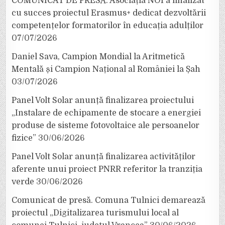
COMUNICAT DE PRESĂ: Asociația NOI a finalizat
cu succes proiectul Erasmus+ dedicat dezvoltării
competențelor formatorilor în educația adulților
07/07/2026
Daniel Sava, Campion Mondial la Aritmetică
Mentală și Campion Național al României la Șah
03/07/2026
Panel Volt Solar anunță finalizarea proiectului
„Instalare de echipamente de stocare a energiei
produse de sisteme fotovoltaice ale persoanelor
fizice”
30/06/2026
Panel Volt Solar anunță finalizarea activităților
aferente unui proiect PNRR referitor la tranziția
verde
30/06/2026
Comunicat de presă. Comuna Tulnici demarează
proiectul „Digitalizarea turismului local al