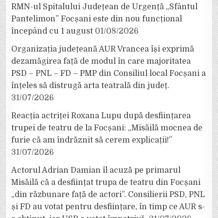
RMN-ul Spitalului Județean de Urgență „Sfântul
Pantelimon” Focșani este din nou funcțional
începând cu 1 august
01/08/2026
Organizația județeană AUR Vrancea își exprimă
dezamăgirea față de modul în care majoritatea
PSD – PNL – FD – PMP din Consiliul local Focșani a
înțeles să distrugă arta teatrală din județ.
31/07/2026
Reacția actriței Roxana Lupu după desființarea
trupei de teatru de la Focșani: „Misăilă mocnea de
furie că am îndrăznit să cerem explicații!”
31/07/2026
Actorul Adrian Damian îl acuză pe primarul
Misăilă că a desființat trupa de teatru din Focșani
„din răzbunare față de actori”. Consilierii PSD, PNL
și FD au votat pentru desființare, în timp ce AUR s-