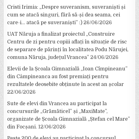
Cristi Irimia: „Despre suveranism, suveraniști și
cum se atacă singuri, fără să-și dea seama, cei
care-i… atacă pe suveraniști” :)
26/06/2026
UAT Năruja a finalizat proiectul „Construire
Centru de zi pentru copiii aflați în situație de risc
de separare de părinți în localitatea Podu Nărujei,
comuna Năruja, județul Vrancea”
24/06/2026
Elevii de la Școala Gimnazială „Ioan Cîmpineanu”
din Câmpineanca au fost premiați pentru
rezultatele deosebite obținute în acest an școlar
22/06/2026
Sute de elevi din Vrancea au participat la
concursurile „Grămăticel” și „MaxiMate”,
organizate de Școala Gimnazială „Ștefan cel Mare”
din Focșani.
12/06/2026
Peste 200 de elevi au participat la concursul