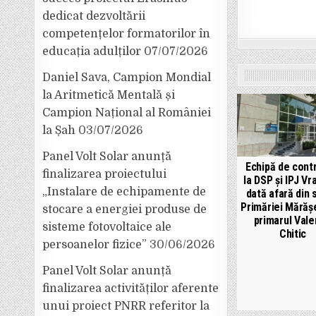
dedicat dezvoltării
competențelor formatorilor în
educația adulților
07/07/2026
Daniel Sava, Campion Mondial
la Aritmetică Mentală și
Campion Național al României
la Șah
03/07/2026
Panel Volt Solar anunță
Echipă de cont
finalizarea proiectului
la DSP și IPJ Vr
„Instalare de echipamente de
dată afară din 
Primăriei Mărăș
stocare a energiei produse de
primarul Vale
sisteme fotovoltaice ale
Chitic
persoanelor fizice”
30/06/2026
Panel Volt Solar anunță
finalizarea activităților aferente
unui proiect PNRR referitor la