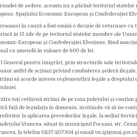
rioadei de ședere, aceasta nu a părăsit teritoriul statelo
pene, Spaţiului Economic European şi Confederaţiei Elv
rsoanei în cauză a fost emisă o decizie de returnare cu
ntară în 15 zile de pe teritoriul statelor membre ale Uniu
onomic European şi Confederaţiei Elveţiene, fiind sancți
nal cu amendă în valoare de 600 de lei.
l General pentru Imigrări, prin structurile sale teritorial
unor astfel de acţiuni privind combaterea şederii ilegale,
străini să acorde interes reglementării legale a dreptului
omâniei.
tre toți cetățenii străini de pe raza județului și contăm 
ă față de legislația în domeniu, invitându-vă să ne cont
referitor la aplicarea prevederilor legale, la sediul Servi
udețului Vrancea, situat în municipiul Focșani, str. Cezar 
Vrancea, la telefon 0237/207304 şi email vn.igi@mai.gov.ro