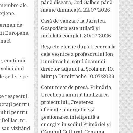
până diseară, Cod Galben până
r membre ale
mâine dimineață.
22/07/2026
eţiene.
Casă de vânzare la Jariștea.
 termen de
Gospodăria este utilată și
nii Europene,
mobilată complet.
20/07/2026
onată
Regrete eterne după trecerea la
cele veșnice a profesorului Ion
e, continuă
Dumitrache, soțul doamnei
 solicitând
director adjunct al Școlii nr. 10,
Mitrița Dumitrache
10/07/2026
 de şedere pe
Comunicat de presă. Primăria
Urechești anunță finalizarea
pe respectul
proiectului „Creșterea
actați pentru
eficienței energetice și
ciului pentru
gestionarea inteligentă a
Bolliac, nr.
energiei în sediul Primăriei și
 sau vizitând
Căminul Cultural, Comuna