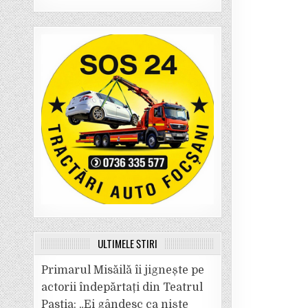
ULTIMELE ȘTIRI
Primarul Misăilă îi jignește pe
actorii îndepărtați din Teatrul
Pastia: „Ei gândesc ca niște