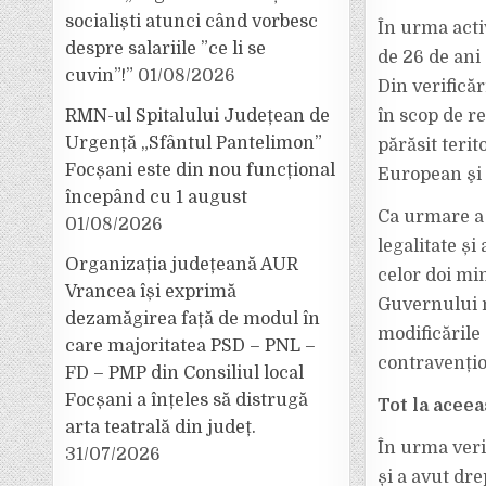
socialiști atunci când vorbesc
În urma activ
despre salariile ”ce li se
de 26 de ani 
cuvin”!”
01/08/2026
Din verifică
RMN-ul Spitalului Județean de
în scop de re
Urgență „Sfântul Pantelimon”
părăsit teri
Focșani este din nou funcțional
European şi 
începând cu 1 august
Ca urmare a 
01/08/2026
legalitate și
Organizația județeană AUR
celor doi mi
Vrancea își exprimă
Guvernului n
dezamăgirea față de modul în
modificările
care majoritatea PSD – PNL –
contravențio
FD – PMP din Consiliul local
Focșani a înțeles să distrugă
Tot la aceea
arta teatrală din județ.
În urma verif
31/07/2026
și a avut dr