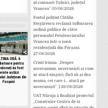
al comunei Tulnici, județul
Vrancea”
30/06/2026
Fostul polițist Cătălin
Stegărescu reclamă tulburarea
ordinii publice de către
personalul Penitenciarului
Vrancea într-o zonă
rezidențială din Focșani.
27/06/2026
LTIMA ORĂ: 6
Cristi Irimia: „Despre
ubatoare pentru
născuți au fost
suveranism, suveraniști și cum
ivrate astăzi
se atacă singuri, fără să-și dea
lului Județean din
seama, cei care-i… atacă pe
Focșani
suveraniști” :)
26/06/2026
UAT Năruja a finalizat proiectul
„Construire Centru de zi
pentru copiii aflați în situație de