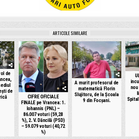
ARTICOLE SIMILARE
rol de
U
ancea,
inc
A murit profesorul de
sediul
nou 
matematică Florin
ești de
l
Slujitoru, de la Școala
CIFRE OFICIALE
rică
Spita
9 din Focșani.
FINALE pe Vrancea: 1.
Iohannis (PNL) –
86.007 voturi (59,28
%), 2. V. Dăncilă (PSD)
– 59.079 voturi (40,72
%)