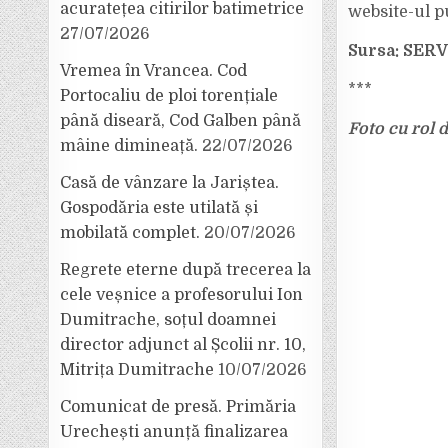
acuratețea citirilor batimetrice
website-ul p
27/07/2026
Sursa: SE
Vremea în Vrancea. Cod
***
Portocaliu de ploi torențiale
până diseară, Cod Galben până
Foto cu rol d
mâine dimineață.
22/07/2026
Casă de vânzare la Jariștea.
Gospodăria este utilată și
mobilată complet.
20/07/2026
Regrete eterne după trecerea la
cele veșnice a profesorului Ion
Dumitrache, soțul doamnei
director adjunct al Școlii nr. 10,
Mitrița Dumitrache
10/07/2026
Comunicat de presă. Primăria
Urechești anunță finalizarea