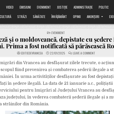
Ă
VIDEO
EMISIUNI
EVENIMENT
JUSTIȚIE
ADMINISTRAȚIE
POLITIC
CULTURĂ
STRĂZI
SĂNĂTATE
ÎNVĂȚĂMÂNT
OPINII
ANUNȚURI
EXE
POSTED
EVENIMENT
IN
eză și o moldoveancă, depistate cu ședere 
i. Prima a fost notificată să părăsească R
ON
EDITIEDEVRANCEA
22/01/2025
LEAVE A COMMENT
O
FILIPINEZĂ
ȘI
 imigrări din Vrancea au desfășurat zilele trecute, o acțiu
O
MOLDOVEANCĂ,
scopul fiind prevenirea și combaterea șederii ilegale a st
DEPISTATE
CU
mâniei. În urma activităților desfășurate au fost depistați
ȘEDERE
ILEGALĂ
ați în ședere ilegală. La data de 21 ianuarie a.c., polițiști
ÎN
FOCȘANI.
PRIMA
erviciului pentru Imigrări al Județului Vrancea au desfă
A
FOST
za județului, în vederea combaterii șederii ilegale și a m
NOTIFICATĂ
SĂ
a străinilor din România.
PĂRĂSEASCĂ
ROMÂNIA.