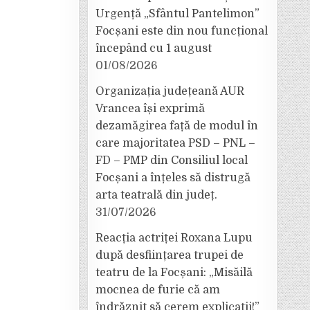
Urgență „Sfântul Pantelimon”
Focșani este din nou funcțional
începând cu 1 august
01/08/2026
Organizația județeană AUR
Vrancea își exprimă
dezamăgirea față de modul în
care majoritatea PSD – PNL –
FD – PMP din Consiliul local
Focșani a înțeles să distrugă
arta teatrală din județ.
31/07/2026
Reacția actriței Roxana Lupu
după desființarea trupei de
teatru de la Focșani: „Misăilă
mocnea de furie că am
îndrăznit să cerem explicații!”