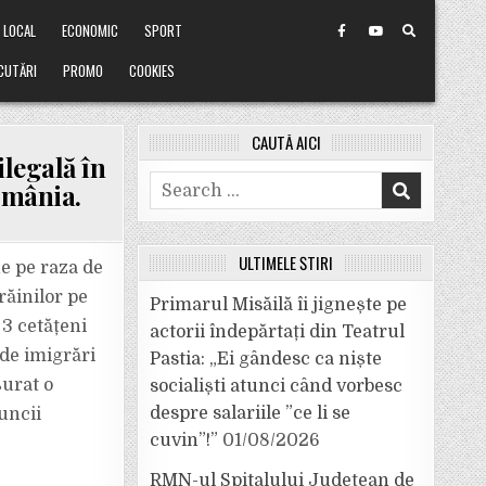
LOCAL
ECONOMIC
SPORT
CUTĂRI
PROMO
COOKIES
CAUTĂ AICI
ilegală în
Search
omânia.
for:
ULTIMELE ȘTIRI
ne pe raza de
răinilor pe
Primarul Misăilă îi jignește pe
 3 cetățeni
actorii îndepărtați din Teatrul
i de imigrări
Pastia: „Ei gândesc ca niște
șurat o
socialiști atunci când vorbesc
despre salariile ”ce li se
uncii
cuvin”!”
01/08/2026
RMN-ul Spitalului Județean de