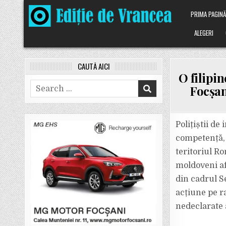
Skip
PRIMA PAGIN
to
content
ALEGERI
CAUTĂ AICI
O filipin
Search
Focșan
for:
Polițiștii de
competență, 
teritoriul Ro
moldoveni afl
din cadrul S
acțiune pe ra
nedeclarate 