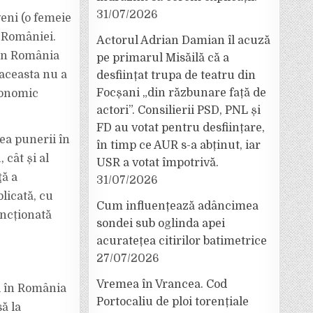
31/07/2026
veni (o femeie
l României.
Actorul Adrian Damian îl acuză
 în România
pe primarul Misăilă că a
 aceasta nu a
desființat trupa de teatru din
Focșani „din răzbunare față de
conomic
actori”. Consilierii PSD, PNL și
FD au votat pentru desființare,
ea punerii în
în timp ce AUR s-a abținut, iar
 cât și al
USR a votat împotrivă.
ţă a
31/07/2026
licată, cu
Cum influențează adâncimea
ancționată
sondei sub oglinda apei
acuratețea citirilor batimetrice
27/07/2026
Vremea în Vrancea. Cod
al în România
Portocaliu de ploi torențiale
ă la