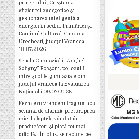
proiectului „Creșterea
eficienței energetice și
gestionarea inteligentă a
energiei în sediul Primăriei și
Căminul Cultural, Comuna
Urechești, județul Vrancea”
10/07/2026
Școala Gimnazială „Anghel
Saligny” Focșani, pe locul I
între școlile gimnaziale din
județul Vrancea la Evaluarea
Națională
09/07/2026
Fermierii vrânceni trag un nou
semnal de alarmă: prețuri prea
mici la laptele vândut de
producători și piață tot mai
dificilă. „În plus, se repune pe