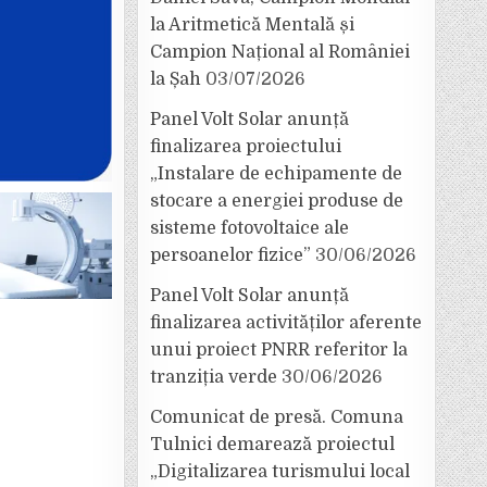
la Aritmetică Mentală și
Campion Național al României
la Șah
03/07/2026
Panel Volt Solar anunță
finalizarea proiectului
„Instalare de echipamente de
stocare a energiei produse de
sisteme fotovoltaice ale
persoanelor fizice”
30/06/2026
Panel Volt Solar anunță
finalizarea activităților aferente
unui proiect PNRR referitor la
tranziția verde
30/06/2026
Comunicat de presă. Comuna
Tulnici demarează proiectul
„Digitalizarea turismului local