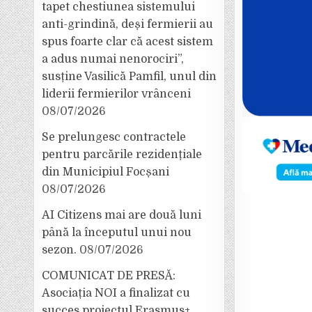
tapet chestiunea sistemului
anti-grindină, deși fermierii au
spus foarte clar că acest sistem
a adus numai nenorociri”,
susține Vasilică Pamfil, unul din
liderii fermierilor vrânceni
08/07/2026
Se prelungesc contractele
pentru parcările rezidențiale
din Municipiul Focșani
08/07/2026
AI Citizens mai are două luni
până la începutul unui nou
sezon.
08/07/2026
COMUNICAT DE PRESĂ:
Asociația NOI a finalizat cu
succes proiectul Erasmus+