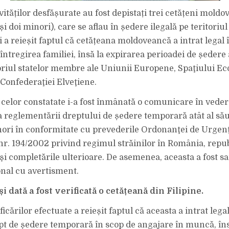
ităților desfășurate au fost depistați trei cetățeni moldo
și doi minori), care se aflau în ședere ilegală pe teritoriu
ri a reieșit faptul că cetățeana moldoveancă a intrat legal
întregirea familiei, însă la expirarea perioadei de ședere
toriul statelor membre ale Uniunii Europene, Spaţiului E
Confederaţiei Elveţiene.
celor constatate i-a fost înmânată o comunicare în veder
 a reglementării dreptului de ședere temporară atât al său,
nori în conformitate cu prevederile Ordonanţei de Urgen
r. 194/2002 privind regimul străinilor în România, repub
 şi completările ulterioare. De asemenea, aceasta a fost s
nal cu avertisment.
și dată a fost verificată o cetățeană din Filipine.
icărilor efectuate a reieșit faptul că aceasta a intrat leg
ept de ședere temporară în scop de angajare în muncă, îns