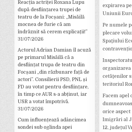
Reacția actriței Roxana Lupu
expirarea pe
după desființarea trupei de
Uniunii Euro
teatru de la Focșani: „Misăilă
mocnea de furie că am
Pe numele pe
îndrăznit să cerem explicații!”
plecare volu
31/07/2026
Spaţiului Ec
contravențio
Actorul Adrian Damian îl acuză
pe primarul Misăilă că a
Inspectoratu
desființat trupa de teatru din
organizarea 
Focșani „din răzbunare față de
cetăţenilor 
actori”. Consilierii PSD, PNL și
teritoriul R
FD au votat pentru desființare,
în timp ce AUR s-a abținut, iar
Facem apel că
USR a votat împotrivă.
dumneavoastr
31/07/2026
orice aspect 
Imigrări al J
Cum influențează adâncimea
sondei sub oglinda apei
12, județul 