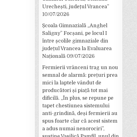
Urechești, județul Vrancea”
10/07/2026
Școala Gimnazială „Anghel
Saligny” Focșani, pe locul I
între școlile gimnaziale din
județul Vrancea la Evaluarea
Națională
09/07/2026
Fermierii vrânceni trag un nou
semnal de alarmă: prețuri prea
mici la laptele vândut de
producători și piață tot mai
dificilă. „În plus, se repune pe
tapet chestiunea sistemului
anti-grindină, deși fermierii au
spus foarte clar că acest sistem
a adus numai nenorociri”,
susține Vasilică Pamfil, unul din