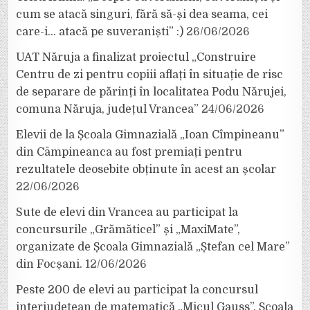
cum se atacă singuri, fără să-și dea seama, cei
care-i… atacă pe suveraniști” :)
26/06/2026
UAT Năruja a finalizat proiectul „Construire
Centru de zi pentru copiii aflați în situație de risc
de separare de părinți în localitatea Podu Nărujei,
comuna Năruja, județul Vrancea”
24/06/2026
Elevii de la Școala Gimnazială „Ioan Cîmpineanu”
din Câmpineanca au fost premiați pentru
rezultatele deosebite obținute în acest an școlar
22/06/2026
Sute de elevi din Vrancea au participat la
concursurile „Grămăticel” și „MaxiMate”,
organizate de Școala Gimnazială „Ștefan cel Mare”
din Focșani.
12/06/2026
Peste 200 de elevi au participat la concursul
interjudețean de matematică „Micul Gauss”, Școala