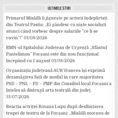
ULTIMELE ȘTIRI
Primarul Misăilă îi jignește pe actorii îndepărtați
din Teatrul Pastia: „Ei gândesc ca niște socialiști
atunci când vorbesc despre salariile ”ce li se
cuvin”!”
01/08/2026
RMN-ul Spitalului Județean de Urgență „Sfântul
Pantelimon” Focșani este din nou funcțional
începând cu 1 august
01/08/2026
Organizația județeană AUR Vrancea își exprimă
dezamăgirea față de modul în care majoritatea
PSD – PNL – FD – PMP din Consiliul local Focșani a
înțeles să distrugă arta teatrală din județ.
31/07/2026
Reacția actriței Roxana Lupu după desființarea
trupei de teatru de la Focșani: „Misăilă mocnea de