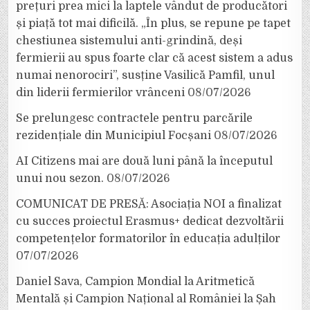
prețuri prea mici la laptele vândut de producători
și piață tot mai dificilă. „În plus, se repune pe tapet
chestiunea sistemului anti-grindină, deși
fermierii au spus foarte clar că acest sistem a adus
numai nenorociri”, susține Vasilică Pamfil, unul
din liderii fermierilor vrânceni
08/07/2026
Se prelungesc contractele pentru parcările
rezidențiale din Municipiul Focșani
08/07/2026
AI Citizens mai are două luni până la începutul
unui nou sezon.
08/07/2026
COMUNICAT DE PRESĂ: Asociația NOI a finalizat
cu succes proiectul Erasmus+ dedicat dezvoltării
competențelor formatorilor în educația adulților
07/07/2026
Daniel Sava, Campion Mondial la Aritmetică
Mentală și Campion Național al României la Șah