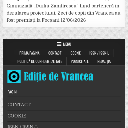
Gimnazială „Duiliu Zamfirescu” fiind parteneră în
derularea proiectului. Zeci de copii din Vrancea au
fost premiați la Focșani
12/06/2026
MENU
PRIMA PAGINĂ
CONTACT
COOKIE
ISSN / ISSN-L
POLITICĂ DE CONFIDENȚIALITATE
PUBLICITATE
REDACȚIA
PAGINI
CONTACT
COOKIE
ISSN / ISSN-L