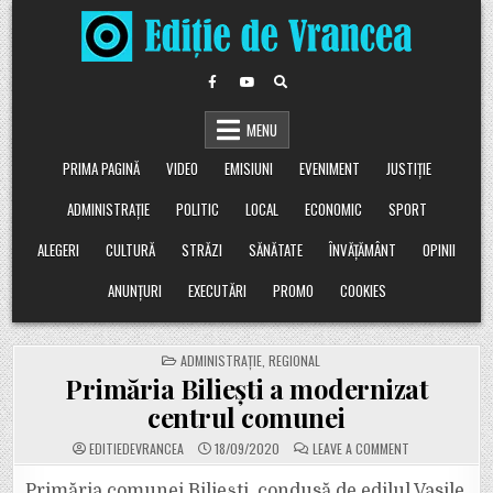
Skip
to
content
MENU
PRIMA PAGINĂ
VIDEO
EMISIUNI
EVENIMENT
JUSTIȚIE
ADMINISTRAȚIE
POLITIC
LOCAL
ECONOMIC
SPORT
ALEGERI
CULTURĂ
STRĂZI
SĂNĂTATE
ÎNVĂȚĂMÂNT
OPINII
ANUNȚURI
EXECUTĂRI
PROMO
COOKIES
POSTED
ADMINISTRAȚIE
,
REGIONAL
IN
Primăria Biliești a modernizat
centrul comunei
ON
EDITIEDEVRANCEA
18/09/2020
LEAVE A COMMENT
PRIMĂRIA
BILIEȘTI
A
Primăria comunei Biliești, condusă de edilul Vasile