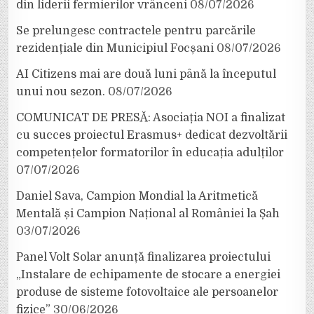
din liderii fermierilor vrânceni
08/07/2026
Se prelungesc contractele pentru parcările
rezidențiale din Municipiul Focșani
08/07/2026
AI Citizens mai are două luni până la începutul
unui nou sezon.
08/07/2026
COMUNICAT DE PRESĂ: Asociația NOI a finalizat
cu succes proiectul Erasmus+ dedicat dezvoltării
competențelor formatorilor în educația adulților
07/07/2026
Daniel Sava, Campion Mondial la Aritmetică
Mentală și Campion Național al României la Șah
03/07/2026
Panel Volt Solar anunță finalizarea proiectului
„Instalare de echipamente de stocare a energiei
produse de sisteme fotovoltaice ale persoanelor
fizice”
30/06/2026