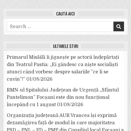
CAUTĂ AICI
Search
for:
ULTIMELE ȘTIRI
Primarul Misăilă îi jignește pe actorii îndepărtați
din Teatrul Pastia: „Ei gândesc ca niște socialiști
atunci când vorbesc despre salariile ”ce li se
cuvin”!”
01/08/2026
RMN-ul Spitalului Județean de Urgență „Sfântul
Pantelimon” Focșani este din nou funcțional
începând cu 1 august
01/08/2026
Organizația județeană AUR Vrancea își exprimă
dezamăgirea față de modul în care majoritatea
PSD – PNL – FD – PMP din Consiliul local Focșani a