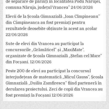
de separare de părinți în localitatea Podu Nărujei,
comuna Năruja, județul Vrancea”
24/06/2026
Elevii de la Școala Gimnazială „Ioan Cîmpineanu”
din Câmpineanca au fost premiați pentru
rezultatele deosebite obținute în acest an școlar
22/06/2026
Sute de elevi din Vrancea au participat la
concursurile „Grămăticel” și „MaxiMate”,
organizate de Școala Gimnazială „Ștefan cel Mare”
din Focșani.
12/06/2026
Peste 200 de elevi au participat la concursul
interjudețean de matematică „Micul Gauss”, Școala
Gimnazială „Duiliu Zamfirescu” fiind parteneră în
derularea proiectului. Zeci de copii din Vrancea au
fost premiați la Focșani
12/06/2026