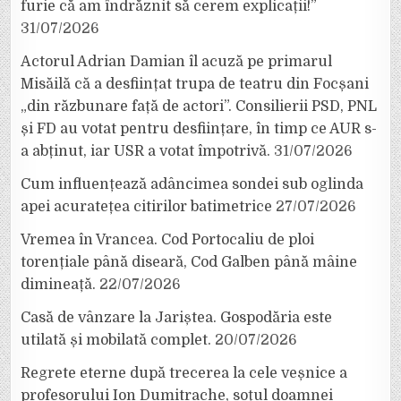
furie că am îndrăznit să cerem explicații!”
31/07/2026
Actorul Adrian Damian îl acuză pe primarul
Misăilă că a desființat trupa de teatru din Focșani
„din răzbunare față de actori”. Consilierii PSD, PNL
și FD au votat pentru desființare, în timp ce AUR s-
a abținut, iar USR a votat împotrivă.
31/07/2026
Cum influențează adâncimea sondei sub oglinda
apei acuratețea citirilor batimetrice
27/07/2026
Vremea în Vrancea. Cod Portocaliu de ploi
torențiale până diseară, Cod Galben până mâine
dimineață.
22/07/2026
Casă de vânzare la Jariștea. Gospodăria este
utilată și mobilată complet.
20/07/2026
Regrete eterne după trecerea la cele veșnice a
profesorului Ion Dumitrache, soțul doamnei