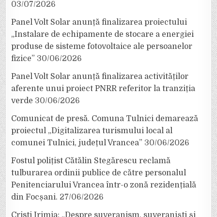
03/07/2026
Panel Volt Solar anunță finalizarea proiectului
„Instalare de echipamente de stocare a energiei
produse de sisteme fotovoltaice ale persoanelor
fizice”
30/06/2026
Panel Volt Solar anunță finalizarea activităților
aferente unui proiect PNRR referitor la tranziția
verde
30/06/2026
Comunicat de presă. Comuna Tulnici demarează
proiectul „Digitalizarea turismului local al
comunei Tulnici, județul Vrancea”
30/06/2026
Fostul polițist Cătălin Stegărescu reclamă
tulburarea ordinii publice de către personalul
Penitenciarului Vrancea într-o zonă rezidențială
din Focșani.
27/06/2026
Cristi Irimia: „Despre suveranism, suveraniști și