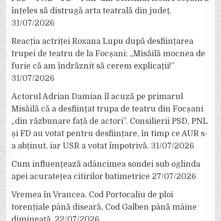
înțeles să distrugă arta teatrală din județ.
31/07/2026
Reacția actriței Roxana Lupu după desființarea
trupei de teatru de la Focșani: „Misăilă mocnea de
furie că am îndrăznit să cerem explicații!”
31/07/2026
Actorul Adrian Damian îl acuză pe primarul
Misăilă că a desființat trupa de teatru din Focșani
„din răzbunare față de actori”. Consilierii PSD, PNL
și FD au votat pentru desființare, în timp ce AUR s-
a abținut, iar USR a votat împotrivă.
31/07/2026
Cum influențează adâncimea sondei sub oglinda
apei acuratețea citirilor batimetrice
27/07/2026
Vremea în Vrancea. Cod Portocaliu de ploi
torențiale până diseară, Cod Galben până mâine
dimineață.
22/07/2026