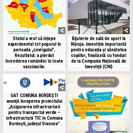
Statul a vrut să înțepe
Bijuterie de sală de sport la
experimental tot poporul în
Năruja. Investiție importantă
perioada „covrigului”.
pentru educația și sănătatea
Rezultatul: a pierdut
copiilor, finalizată cu fonduri
încrederea românilor în toate
de la Compania Națională de
vaccinurile.
Investiții (CNI)
UAT COMUNA BORDEȘTI
anunță începerea proiectului
„Asigurarea infrastructurii
pentru transportul verde –
infrastructură TIC în Comuna
Bordești, județul Vrancea”