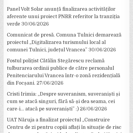
Panel Volt Solar anunță finalizarea activităților
aferente unui proiect PNRR referitor la tranziția
verde
30/06/2026
Comunicat de presă. Comuna Tulnici demarează
proiectul „Digitalizarea turismului local al
comunei Tulnici, județul Vrancea”
30/06/2026
Fostul polițist Cătălin Stegărescu reclamă
tulburarea ordinii publice de către personalul
Penitenciarului Vrancea într-o zonă rezidențială
din Focșani.
27/06/2026
Cristi Irimia: „Despre suveranism, suveraniști și
cum se atacă singuri, fără să-și dea seama, cei
care-i… atacă pe suveraniști” :)
26/06/2026
UAT Năruja a finalizat proiectul „Construire
Centru de zi pentru copiii aflați în situație de risc