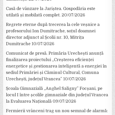
Casă de vânzare la Jariștea. Gospodăria este
utilată și mobilată complet.
20/07/2026
Regrete eterne după trecerea la cele veșnice a
profesorului Ion Dumitrache, soțul doamnei
director adjunct al Școlii nr. 10, Mitrița
Dumitrache
10/07/2026
Comunicat de presă. Primăria Urechești anunță
finalizarea proiectului „Creșterea eficienței
energetice și gestionarea inteligentă a energiei în
sediul Primăriei și Căminul Cultural, Comuna
Urechești, județul Vrancea”
10/07/2026
Școala Gimnazială „Anghel Saligny” Focșani, pe
locul I între școlile gimnaziale din județul Vrancea
la Evaluarea Națională
09/07/2026
Fermierii vrânceni trag un nou semnal de alarmă: