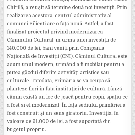
MODERNIZAT
CENTRUL
Chirilă, a reușit să termine două noi investiții. Prin
COMUNEI
realizarea acestora, centrul administrativ al
comunei Biliești are o față nouă. Astfel, a fost
finalizat proiectul privind modernizarea
Căminului Cultural, în urma unei investiții de
140.000 de lei, bani veniți prin Compania
Națională de Investiții (CNI). Căminul Cultural este
acum unul modern, urmând a fi mobilat pentru a
putea găzdui diferite activități artistice sau
culturale. Totodată, Primăria se va ocupa să
planteze flori în fața instituției de cultură. Lângă
cămin există un loc de joacă pentru copii, spațiu ce
a fost și el modernizat. În fața sediului primăriei a
fost construit și un sens giratoriu. Investiția, în
valoare de 21.000 de lei, a fost suportată din
bugetul propriu.