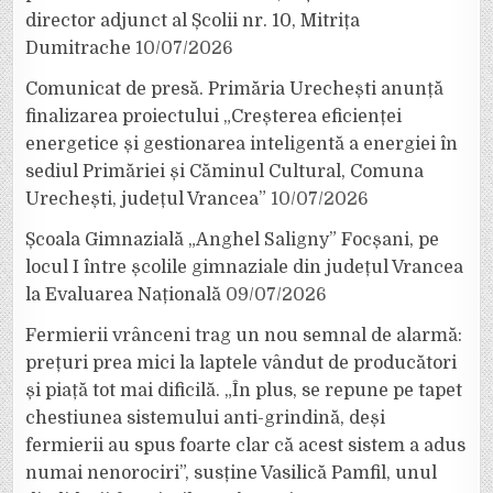
director adjunct al Școlii nr. 10, Mitrița
Dumitrache
10/07/2026
Comunicat de presă. Primăria Urechești anunță
finalizarea proiectului „Creșterea eficienței
energetice și gestionarea inteligentă a energiei în
sediul Primăriei și Căminul Cultural, Comuna
Urechești, județul Vrancea”
10/07/2026
Școala Gimnazială „Anghel Saligny” Focșani, pe
locul I între școlile gimnaziale din județul Vrancea
la Evaluarea Națională
09/07/2026
Fermierii vrânceni trag un nou semnal de alarmă:
prețuri prea mici la laptele vândut de producători
și piață tot mai dificilă. „În plus, se repune pe tapet
chestiunea sistemului anti-grindină, deși
fermierii au spus foarte clar că acest sistem a adus
numai nenorociri”, susține Vasilică Pamfil, unul