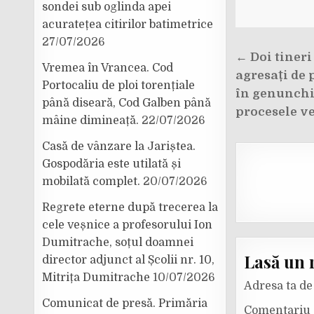
sondei sub oglinda apei
acuratețea citirilor batimetrice
27/07/2026
Navigar
← Doi tineri
Vremea în Vrancea. Cod
în
agresați de p
Portocaliu de ploi torențiale
articole
în genunchi 
până diseară, Cod Galben până
procesele ve
mâine dimineață.
22/07/2026
Casă de vânzare la Jariștea.
Gospodăria este utilată și
mobilată complet.
20/07/2026
Regrete eterne după trecerea la
cele veșnice a profesorului Ion
Dumitrache, soțul doamnei
Lasă un 
director adjunct al Școlii nr. 10,
Mitrița Dumitrache
10/07/2026
Adresa ta de 
Comunicat de presă. Primăria
Comentariu