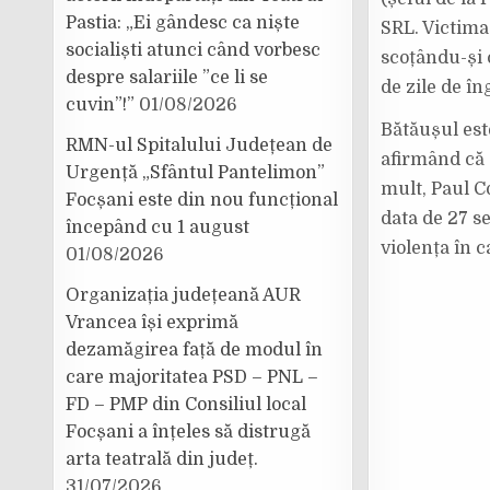
Pastia: „Ei gândesc ca niște
SRL. Victima 
socialiști atunci când vorbesc
scoțându-și c
despre salariile ”ce li se
de zile de în
cuvin”!”
01/08/2026
Bătăușul est
RMN-ul Spitalului Județean de
afirmând că 
Urgență „Sfântul Pantelimon”
mult, Paul C
Focșani este din nou funcțional
data de 27 s
începând cu 1 august
violența în c
01/08/2026
Organizația județeană AUR
Vrancea își exprimă
dezamăgirea față de modul în
care majoritatea PSD – PNL –
FD – PMP din Consiliul local
Focșani a înțeles să distrugă
arta teatrală din județ.
31/07/2026