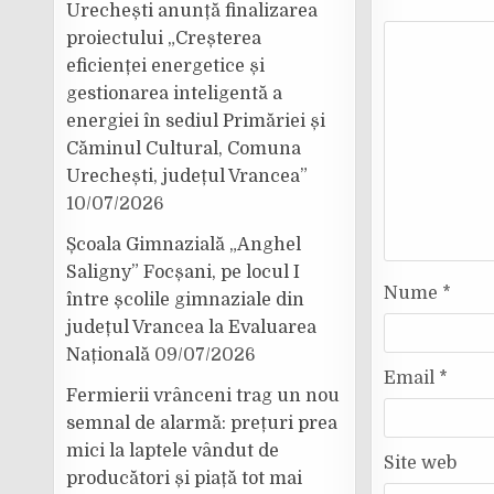
Urechești anunță finalizarea
proiectului „Creșterea
eficienței energetice și
gestionarea inteligentă a
energiei în sediul Primăriei și
Căminul Cultural, Comuna
Urechești, județul Vrancea”
10/07/2026
Școala Gimnazială „Anghel
Saligny” Focșani, pe locul I
Nume
*
între școlile gimnaziale din
județul Vrancea la Evaluarea
Națională
09/07/2026
Email
*
Fermierii vrânceni trag un nou
semnal de alarmă: prețuri prea
mici la laptele vândut de
Site web
producători și piață tot mai