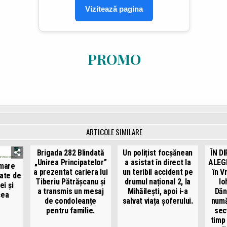
Vizitează pagina
PROMO
ARTICOLE SIMILARE
Brigada 282 Blindată
Un polițist focșănean
ÎN D
„Unirea Principatelor”
a asistat în direct la
ALEGE
rmare
a prezentat cariera lui
un teribil accident pe
în V
zate de
Tiberiu Pătrășcanu și
drumul național 2, la
Io
ei și
a transmis un mesaj
Mihăilești, apoi i-a
Dăn
cea
de condoleanțe
salvat viața șoferului.
numă
pentru familie.
secț
timp 