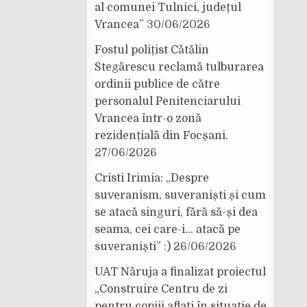
al comunei Tulnici, județul
Vrancea”
30/06/2026
Fostul polițist Cătălin
Stegărescu reclamă tulburarea
ordinii publice de către
personalul Penitenciarului
Vrancea într-o zonă
rezidențială din Focșani.
27/06/2026
Cristi Irimia: „Despre
suveranism, suveraniști și cum
se atacă singuri, fără să-și dea
seama, cei care-i… atacă pe
suveraniști” :)
26/06/2026
UAT Năruja a finalizat proiectul
„Construire Centru de zi
pentru copiii aflați în situație de