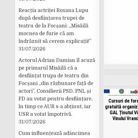
Reacția actriței Roxana Lupu
după desființarea trupei de
teatru de la Focșani: „Misăilă
mocnea de furie că am
îndrăznit să cerem explicații!”
31/07/2026
Actorul Adrian Damian îl acuză
pe primarul Misăilă că a
desființat trupa de teatru din
Focșani „din răzbunare față de
actori”. Consilierii PSD, PNL și
FD au votat pentru desființare,
Cursuri de fo
în timp ce AUR s-a abținut, iar
gratuită organi
GAL Ținutul Vi
USR a votat împotrivă.
Vinului Vran
31/07/2026
Cum influențează adâncimea