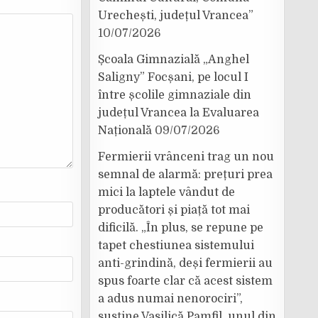
Urechești, județul Vrancea”
10/07/2026
Școala Gimnazială „Anghel
Saligny” Focșani, pe locul I
între școlile gimnaziale din
județul Vrancea la Evaluarea
Națională
09/07/2026
Fermierii vrânceni trag un nou
semnal de alarmă: prețuri prea
mici la laptele vândut de
producători și piață tot mai
dificilă. „În plus, se repune pe
tapet chestiunea sistemului
anti-grindină, deși fermierii au
spus foarte clar că acest sistem
a adus numai nenorociri”,
susține Vasilică Pamfil, unul din