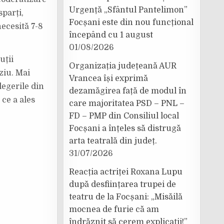
Urgență „Sfântul Pantelimon”
sparți,
Focșani este din nou funcțional
necesită 7-8
începând cu 1 august
01/08/2026
uții
Organizația județeană AUR
ziu. Mai
Vrancea își exprimă
legerile din
dezamăgirea față de modul în
 ce a ales
care majoritatea PSD – PNL –
FD – PMP din Consiliul local
Focșani a înțeles să distrugă
arta teatrală din județ.
31/07/2026
Reacția actriței Roxana Lupu
după desființarea trupei de
teatru de la Focșani: „Misăilă
mocnea de furie că am
îndrăznit să cerem explicații!”