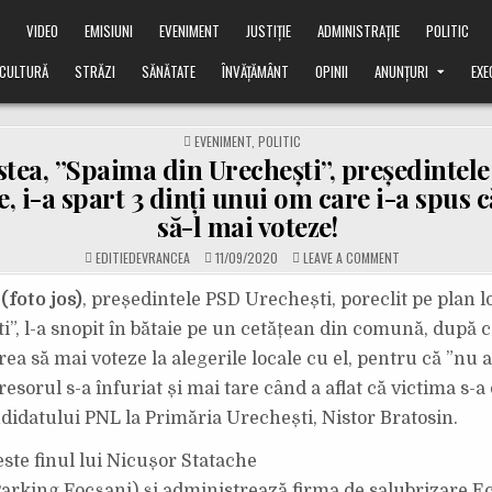
Ă
VIDEO
EMISIUNI
EVENIMENT
JUSTIȚIE
ADMINISTRAȚIE
POLITIC
CULTURĂ
STRĂZI
SĂNĂTATE
ÎNVĂȚĂMÂNT
OPINII
ANUNȚURI
EXE
POSTED
EVENIMENT
,
POLITIC
IN
tea, ”Spaima din Urechești”, președintel
e, i-a spart 3 dinți unui om care i-a spus 
să-l mai voteze!
ON
EDITIEDEVRANCEA
11/09/2020
LEAVE A COMMENT
PAUL
COSTEA,
”SPAIMA
(foto jos)
, președintele PSD Urechești, poreclit pe plan 
DIN
URECHEȘTI”,
i”, l-a snopit în bătaie pe un cetățean din comună, după c
PREȘEDINTELE
PSD
ea să mai voteze la alegerile locale cu el, pentru că ”nu ar
DIN
LOCALITATE,
esorul s-a înfuriat și mai tare când a aflat că victima s-a
I-
A
SPART
ndidatului PNL la Primăria Urechești, Nistor Bratosin.
3
DINȚI
UNUI
este finul lui Nicușor Statache
OM
CARE
 Parking Focșani) și administrează firma de salubrizare E