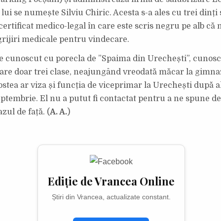
I-
A
lui se numește Silviu Chiric. Acesta s-a ales cu trei dinți 
SPUS
CĂ
NU
ertificat medico-legal în care este scris negru pe alb că 
VREA
SĂ-
grijiri medicale pentru vindecare.
L
MAI
VOTEZE!
e cunoscut cu porecla de ”Spaima din Urechești”, cunosc
are doar trei clase, neajungând vreodată măcar la gimna
ostea ar viza și funcția de viceprimar la Urechești după a
eptembrie. El nu a putut fi contactat pentru a ne spune de
azul de față. (
A. A.
)
Ediție de Vrancea Online
Știri din Vrancea, actualizate constant.