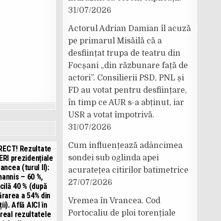
31/07/2026
Actorul Adrian Damian îl acuză
pe primarul Misăilă că a
desființat trupa de teatru din
Focșani „din răzbunare față de
actori”. Consilierii PSD, PNL și
FD au votat pentru desființare,
în timp ce AUR s-a abținut, iar
USR a votat împotrivă.
31/07/2026
Cum influențează adâncimea
IRECT! Rezultate
RI prezidențiale
sondei sub oglinda apei
rancea (turul II):
acuratețea citirilor batimetrice
hannis – 60 %,
27/07/2026
cilă 40 % (după
rarea a 54% din
Vremea în Vrancea. Cod
ii). Află AICI în
Portocaliu de ploi torențiale
real rezultatele