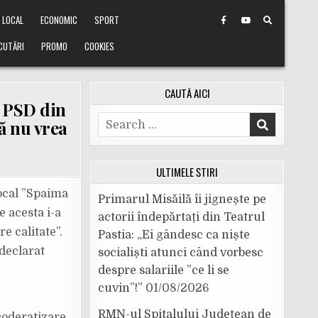
LOCAL
ECONOMIC
SPORT
CUTĂRI
PROMO
COOKIES
CAUTĂ AICI
e PSD din
Search
că nu vrea
for:
ULTIMELE ȘTIRI
local ”Spaima
Primarul Misăilă îi jignește pe
e acesta i-a
actorii îndepărtați din Teatrul
e calitate”.
Pastia: „Ei gândesc ca niște
 declarat
socialiști atunci când vorbesc
despre salariile ”ce li se
cuvin”!”
01/08/2026
RMN-ul Spitalului Județean de
coderatizare