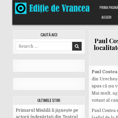
Skip
PRIMA PAGIN
to
content
ALEGERI
CAUTĂ AICI
Paul Cos
Search
localitat
for:
Paul Costea 
din Urecheșt
spus că nu vr
Mai mult, agr
ULTIMELE ȘTIRI
votant al ca
Primarul Misăilă îi jignește pe
Paul Costea 
actorii îndepărtați din Teatrul
(șeful de la