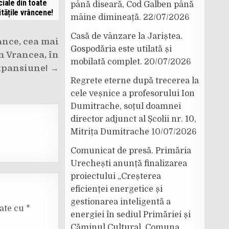
ciale din toate
până diseară, Cod Galben până
itățile vrâncene!
mâine dimineață.
22/07/2026
Casă de vânzare la Jariștea.
nce, cea mai
Gospodăria este utilată și
n Vrancea, în
mobilată complet.
20/07/2026
xpansiune! →
Regrete eterne după trecerea la
cele veșnice a profesorului Ion
Dumitrache, soțul doamnei
director adjunct al Școlii nr. 10,
Mitrița Dumitrache
10/07/2026
Comunicat de presă. Primăria
Urechești anunță finalizarea
proiectului „Creșterea
eficienței energetice și
gestionarea inteligentă a
cate cu
*
energiei în sediul Primăriei și
Căminul Cultural, Comuna