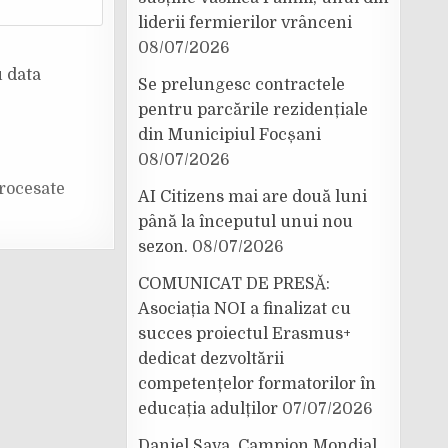
liderii fermierilor vrânceni
08/07/2026
u data
Se prelungesc contractele
pentru parcările rezidențiale
din Municipiul Focșani
08/07/2026
rocesate
AI Citizens mai are două luni
până la începutul unui nou
sezon.
08/07/2026
COMUNICAT DE PRESĂ:
Asociația NOI a finalizat cu
succes proiectul Erasmus+
dedicat dezvoltării
competențelor formatorilor în
educația adulților
07/07/2026
Daniel Sava, Campion Mondial