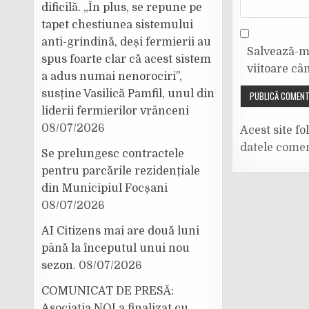
dificilă. „În plus, se repune pe
tapet chestiunea sistemului
anti-grindină, deși fermierii au
Salvează-mi
spus foarte clar că acest sistem
viitoare câ
a adus numai nenorociri”,
susține Vasilică Pamfil, unul din
liderii fermierilor vrânceni
08/07/2026
Acest site f
datele comen
Se prelungesc contractele
pentru parcările rezidențiale
din Municipiul Focșani
08/07/2026
AI Citizens mai are două luni
până la începutul unui nou
sezon.
08/07/2026
COMUNICAT DE PRESĂ:
Asociația NOI a finalizat cu