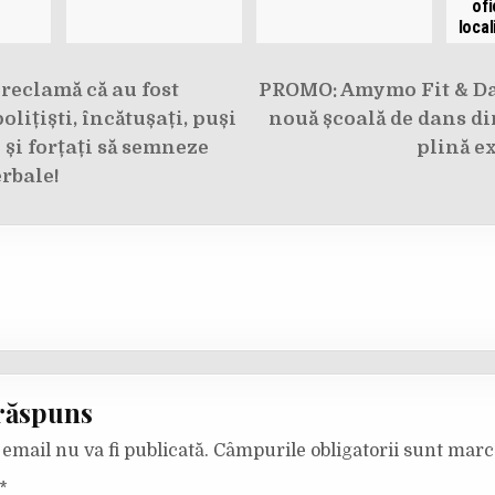
ofi
local
e
 reclamă că au fost
PROMO: Amymo Fit & Da
olițiști, încătușați, puși
nouă școală de dans di
și forțați să semneze
plină e
rbale!
răspuns
email nu va fi publicată.
Câmpurile obligatorii sunt mar
*