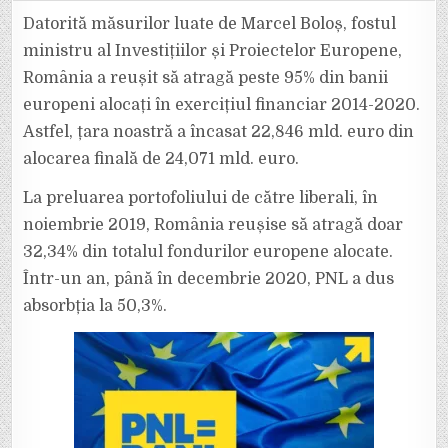
„ROMÂNIA
A
Datorită măsurilor luate de Marcel Boloș, fostul
REUȘIT
SĂ
ministru al Investițiilor și Proiectelor Europene,
ATRAGĂ
PESTE
România a reușit să atragă peste 95% din banii
95%
DIN
europeni alocați în exercițiul financiar 2014-2020.
BANII
EUROPENI
ALOCAȚI
Astfel, țara noastră a încasat 22,846 mld. euro din
ÎN
EXERCIȚIUL
alocarea finală de 24,071 mld. euro.
FINANCIAR
2014-
2020”
La preluarea portofoliului de către liberali, în
noiembrie 2019, România reușise să atragă doar
32,34% din totalul fondurilor europene alocate.
Într-un an, până în decembrie 2020, PNL a dus
absorbția la 50,3%.