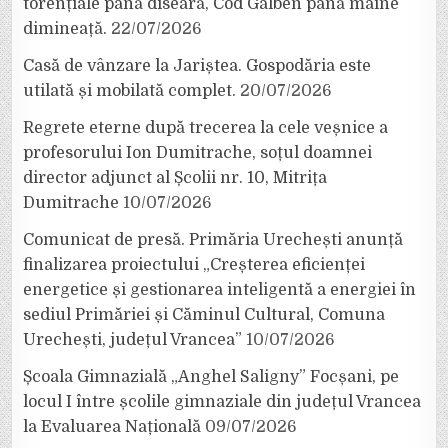
torențiale până diseară, Cod Galben până mâine
dimineață.
22/07/2026
Casă de vânzare la Jariștea. Gospodăria este
utilată și mobilată complet.
20/07/2026
Regrete eterne după trecerea la cele veșnice a
profesorului Ion Dumitrache, soțul doamnei
director adjunct al Școlii nr. 10, Mitrița
Dumitrache
10/07/2026
Comunicat de presă. Primăria Urechești anunță
finalizarea proiectului „Creșterea eficienței
energetice și gestionarea inteligentă a energiei în
sediul Primăriei și Căminul Cultural, Comuna
Urechești, județul Vrancea”
10/07/2026
Școala Gimnazială „Anghel Saligny” Focșani, pe
locul I între școlile gimnaziale din județul Vrancea
la Evaluarea Națională
09/07/2026