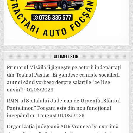
ULTIMELE ȘTIRI
Primarul Misăilă îi jignește pe actorii îndepărtați
din Teatrul Pastia: „Ei gândesc ca niște socialiști
atunci când vorbesc despre salariile ”ce li se
cuvin”!”
01/08/2026
RMN-ul Spitalului Județean de Urgență „Sfântul
Pantelimon” Focșani este din nou funcțional
începând cu 1 august
01/08/2026
Organizația județeană AUR Vrancea își exprimă