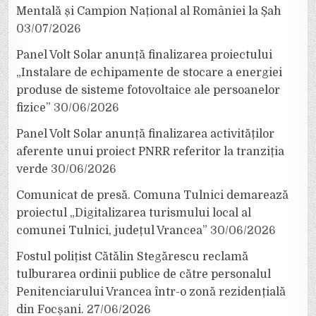
Mentală și Campion Național al României la Șah
03/07/2026
Panel Volt Solar anunță finalizarea proiectului
„Instalare de echipamente de stocare a energiei
produse de sisteme fotovoltaice ale persoanelor
fizice”
30/06/2026
Panel Volt Solar anunță finalizarea activităților
aferente unui proiect PNRR referitor la tranziția
verde
30/06/2026
Comunicat de presă. Comuna Tulnici demarează
proiectul „Digitalizarea turismului local al
comunei Tulnici, județul Vrancea”
30/06/2026
Fostul polițist Cătălin Stegărescu reclamă
tulburarea ordinii publice de către personalul
Penitenciarului Vrancea într-o zonă rezidențială
din Focșani.
27/06/2026