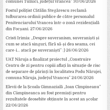
comunei Tulnici, județul Vrancea”
30/06/2026
Fostul polițist Cătălin Stegărescu reclamă
tulburarea ordinii publice de către personalul
Penitenciarului Vrancea într-o zonă rezidențială
din Focșani.
27/06/2026
Cristi Irimia: „Despre suveranism, suveraniști și
cum se atacă singuri, fără să-și dea seama, cei
care-i… atacă pe suveraniști” :)
26/06/2026
UAT Năruja a finalizat proiectul „Construire
Centru de zi pentru copiii aflați în situație de risc
de separare de părinți în localitatea Podu Nărujei,
comuna Năruja, județul Vrancea”
24/06/2026
Elevii de la Școala Gimnazială „Ioan Cîmpineanu”
din Câmpineanca au fost premiați pentru
rezultatele deosebite obținute în acest an școlar
22/06/2026