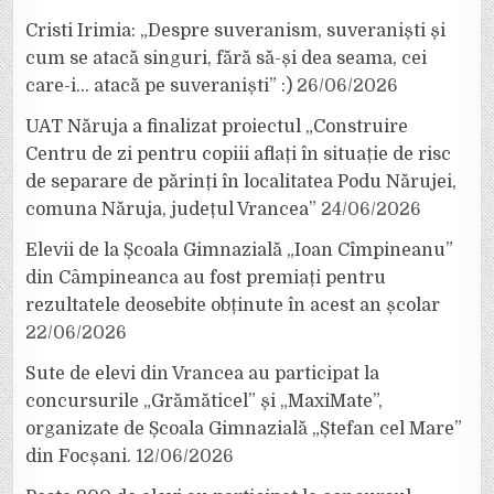
Cristi Irimia: „Despre suveranism, suveraniști și
cum se atacă singuri, fără să-și dea seama, cei
care-i… atacă pe suveraniști” :)
26/06/2026
UAT Năruja a finalizat proiectul „Construire
Centru de zi pentru copiii aflați în situație de risc
de separare de părinți în localitatea Podu Nărujei,
comuna Năruja, județul Vrancea”
24/06/2026
Elevii de la Școala Gimnazială „Ioan Cîmpineanu”
din Câmpineanca au fost premiați pentru
rezultatele deosebite obținute în acest an școlar
22/06/2026
Sute de elevi din Vrancea au participat la
concursurile „Grămăticel” și „MaxiMate”,
organizate de Școala Gimnazială „Ștefan cel Mare”
din Focșani.
12/06/2026