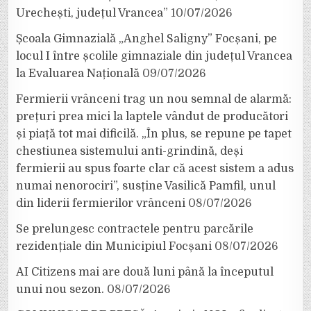
Urechești, județul Vrancea”
10/07/2026
Școala Gimnazială „Anghel Saligny” Focșani, pe
locul I între școlile gimnaziale din județul Vrancea
la Evaluarea Națională
09/07/2026
Fermierii vrânceni trag un nou semnal de alarmă:
prețuri prea mici la laptele vândut de producători
și piață tot mai dificilă. „În plus, se repune pe tapet
chestiunea sistemului anti-grindină, deși
fermierii au spus foarte clar că acest sistem a adus
numai nenorociri”, susține Vasilică Pamfil, unul
din liderii fermierilor vrânceni
08/07/2026
Se prelungesc contractele pentru parcările
rezidențiale din Municipiul Focșani
08/07/2026
AI Citizens mai are două luni până la începutul
unui nou sezon.
08/07/2026