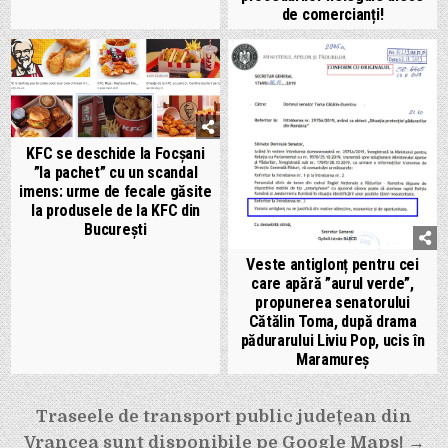
de comercianți!
KFC se deschide la Focșani
”la pachet” cu un scandal
imens: urme de fecale găsite
la produsele de la KFC din
București
Veste antiglonț pentru cei
care apără ”aurul verde”,
propunerea senatorului
Cătălin Toma, după drama
pădurarului Liviu Pop, ucis în
Maramureș
Navigare
Traseele de transport public județean din
în
Vrancea sunt disponibile pe Google Maps! →