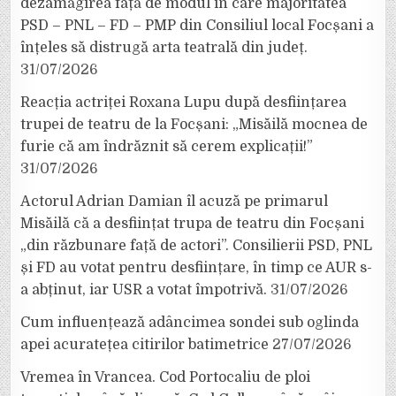
dezamăgirea față de modul în care majoritatea
PSD – PNL – FD – PMP din Consiliul local Focșani a
înțeles să distrugă arta teatrală din județ.
31/07/2026
Reacția actriței Roxana Lupu după desființarea
trupei de teatru de la Focșani: „Misăilă mocnea de
furie că am îndrăznit să cerem explicații!”
31/07/2026
Actorul Adrian Damian îl acuză pe primarul
Misăilă că a desființat trupa de teatru din Focșani
„din răzbunare față de actori”. Consilierii PSD, PNL
și FD au votat pentru desființare, în timp ce AUR s-
a abținut, iar USR a votat împotrivă.
31/07/2026
Cum influențează adâncimea sondei sub oglinda
apei acuratețea citirilor batimetrice
27/07/2026
Vremea în Vrancea. Cod Portocaliu de ploi