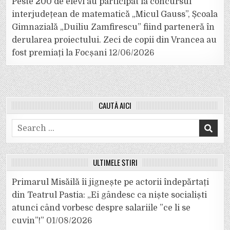
Peste 200 de elevi au participat la concursul
interjudețean de matematică „Micul Gauss”, Școala
Gimnazială „Duiliu Zamfirescu” fiind parteneră în
derularea proiectului. Zeci de copii din Vrancea au
fost premiați la Focșani
12/06/2026
CAUTĂ AICI
Search
for:
ULTIMELE ȘTIRI
Primarul Misăilă îi jignește pe actorii îndepărtați
din Teatrul Pastia: „Ei gândesc ca niște socialiști
atunci când vorbesc despre salariile ”ce li se
cuvin”!”
01/08/2026