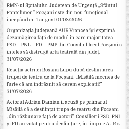
RMN-ul Spitalului Județean de Urgență „Sfântul
Pantelimon” Focșani este din nou funcțional
începând cu 1 august
01/08/2026
Organizația județeană AUR Vrancea își exprimă
dezamăgirea față de modul în care majoritatea
PSD – PNL – FD – PMP din Consiliul local Focșani a
înțeles să distrugă arta teatrală din județ.
31/07/2026
Reacția actriței Roxana Lupu după desființarea
trupei de teatru de la Focșani: „Misăilă mocnea de
furie că am îndrăznit să cerem explicații!”
31/07/2026
Actorul Adrian Damian îl acuză pe primarul
Misăilă că a desființat trupa de teatru din Focșani
„din răzbunare față de actori”. Consilierii PSD, PNL
și FD au votat pentru desființare, în timp ce AUR s-