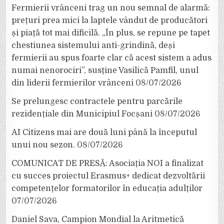
Fermierii vrânceni trag un nou semnal de alarmă:
prețuri prea mici la laptele vândut de producători
și piață tot mai dificilă. „În plus, se repune pe tapet
chestiunea sistemului anti-grindină, deși
fermierii au spus foarte clar că acest sistem a adus
numai nenorociri”, susține Vasilică Pamfil, unul
din liderii fermierilor vrânceni
08/07/2026
Se prelungesc contractele pentru parcările
rezidențiale din Municipiul Focșani
08/07/2026
AI Citizens mai are două luni până la începutul
unui nou sezon.
08/07/2026
COMUNICAT DE PRESĂ: Asociația NOI a finalizat
cu succes proiectul Erasmus+ dedicat dezvoltării
competențelor formatorilor în educația adulților
07/07/2026
Daniel Sava, Campion Mondial la Aritmetică