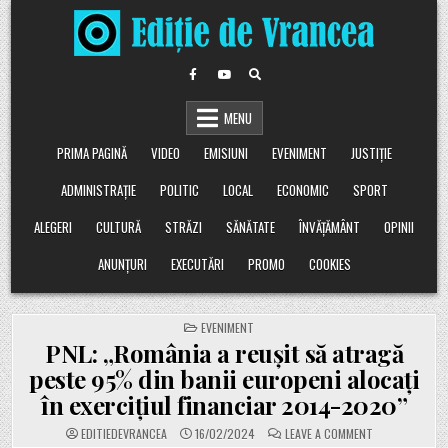
Skip
to
content
MENU
PRIMA PAGINĂ
VIDEO
EMISIUNI
EVENIMENT
JUSTIȚIE
ADMINISTRAȚIE
POLITIC
LOCAL
ECONOMIC
SPORT
ALEGERI
CULTURĂ
STRĂZI
SĂNĂTATE
ÎNVĂȚĂMÂNT
OPINII
ANUNȚURI
EXECUTĂRI
PROMO
COOKIES
POSTED
EVENIMENT
IN
PNL: „România a reușit să atragă
peste 95% din banii europeni alocați
în exercițiul financiar 2014-2020”
ON
EDITIEDEVRANCEA
16/02/2024
LEAVE A COMMENT
PNL: