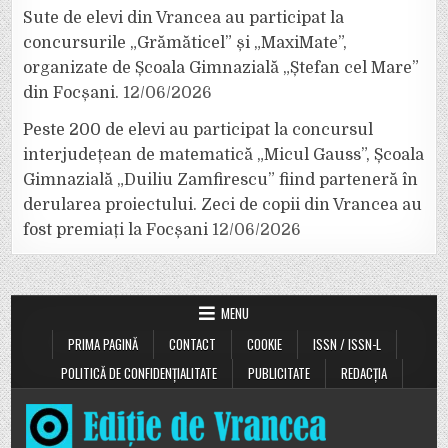
Sute de elevi din Vrancea au participat la
concursurile „Grămăticel” și „MaxiMate”,
organizate de Școala Gimnazială „Ștefan cel Mare”
din Focșani.
12/06/2026
Peste 200 de elevi au participat la concursul
interjudețean de matematică „Micul Gauss”, Școala
Gimnazială „Duiliu Zamfirescu” fiind parteneră în
derularea proiectului. Zeci de copii din Vrancea au
fost premiați la Focșani
12/06/2026
MENU
PRIMA PAGINĂ
CONTACT
COOKIE
ISSN / ISSN-L
POLITICĂ DE CONFIDENȚIALITATE
PUBLICITATE
REDACȚIA