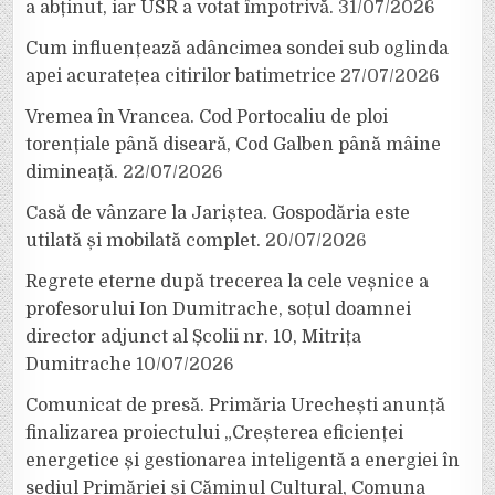
a abținut, iar USR a votat împotrivă.
31/07/2026
Cum influențează adâncimea sondei sub oglinda
apei acuratețea citirilor batimetrice
27/07/2026
Vremea în Vrancea. Cod Portocaliu de ploi
torențiale până diseară, Cod Galben până mâine
dimineață.
22/07/2026
Casă de vânzare la Jariștea. Gospodăria este
utilată și mobilată complet.
20/07/2026
Regrete eterne după trecerea la cele veșnice a
profesorului Ion Dumitrache, soțul doamnei
director adjunct al Școlii nr. 10, Mitrița
Dumitrache
10/07/2026
Comunicat de presă. Primăria Urechești anunță
finalizarea proiectului „Creșterea eficienței
energetice și gestionarea inteligentă a energiei în
sediul Primăriei și Căminul Cultural, Comuna