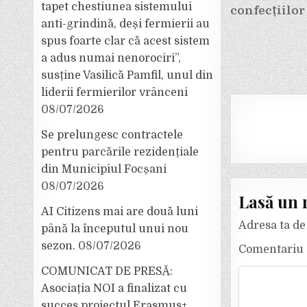
tapet chestiunea sistemului
articole
confecțiilor 
anti-grindină, deși fermierii au
spus foarte clar că acest sistem
a adus numai nenorociri”,
susține Vasilică Pamfil, unul din
liderii fermierilor vrânceni
08/07/2026
Se prelungesc contractele
pentru parcările rezidențiale
din Municipiul Focșani
08/07/2026
Lasă un 
AI Citizens mai are două luni
Adresa ta de 
până la începutul unui nou
sezon.
08/07/2026
Comentariu
COMUNICAT DE PRESĂ:
Asociația NOI a finalizat cu
succes proiectul Erasmus+