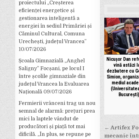
proiectului „Creșterea
eficienței energetice și
gestionarea inteligentă a
energiei în sediul Primăriei și
Căminul Cultural, Comuna
Urechești, județul Vrancea”
10/07/2026
Nicușor Dan ref
Școala Gimnazială „Anghel
vină astăzi l
Saligny” Focșani, pe locul I
dezbatere cu 
între școlile gimnaziale din
Simion, organiz
mediul acade
județul Vrancea la Evaluarea
(Universitatea
Națională
09/07/2026
București
Fermierii vrânceni trag un nou
semnal de alarmă: prețuri prea
mici la laptele vândut de
Navigar
producători și piață tot mai
← Artifex F
în
dificilă. „În plus, se repune pe
mecanic înt