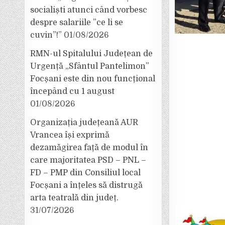
socialiști atunci când vorbesc
despre salariile ”ce li se
cuvin”!”
01/08/2026
RMN-ul Spitalului Județean de
Urgență „Sfântul Pantelimon”
Focșani este din nou funcțional
începând cu 1 august
01/08/2026
Organizația județeană AUR
Vrancea își exprimă
dezamăgirea față de modul în
care majoritatea PSD – PNL –
FD – PMP din Consiliul local
Focșani a înțeles să distrugă
arta teatrală din județ.
31/07/2026