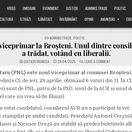
Ă
VIDEO
EMISIUNI
EVENIMENT
JUSTIȚIE
ADMINISTRAȚIE
POLITIC
CULTURĂ
STRĂZI
SĂNĂTATE
ÎNVĂȚĂMÂNT
OPINII
ANUNȚURI
EXE
POSTED
ADMINISTRAȚIE
,
POLITIC
IN
viceprimar la Broșteni. Unul dintre consi
a trădat, votând cu liberalii.
ON
EDITIEDEVRANCEA
29/04/2025
LEAVE A COMMENT
PNL
ARE
VICEPRIMAR
taru (PNL) este noul viceprimar al comunei Broșteni
LA
BROȘTENI.
ședința CL de ieri, 28 aprilie, obținând 6 voturi din 11. În C
UNUL
DINTRE
ieri sunt de PNL, patru de la PSD, unul de la AUR și unul 
CONSILIERII
PSD
el care nu vrea să fie filmat).
A
TRĂDAT,
VOTÂND
CU
au votat candidatul, consilierul AUR nu a participat la vot, 
LIBERALII.
t ștampilat pe ambii candidați. Pesediștii Antonel Cerguță
lanei și Nicușor Drugă au stabilit să predea buletinele alb