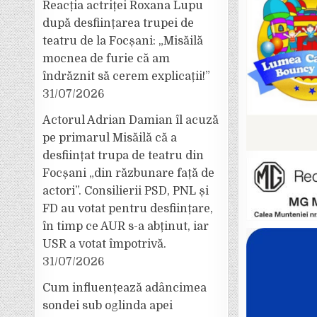
Reacția actriței Roxana Lupu
după desființarea trupei de
teatru de la Focșani: „Misăilă
mocnea de furie că am
îndrăznit să cerem explicații!”
31/07/2026
Actorul Adrian Damian îl acuză
pe primarul Misăilă că a
desființat trupa de teatru din
Focșani „din răzbunare față de
actori”. Consilierii PSD, PNL și
FD au votat pentru desființare,
în timp ce AUR s-a abținut, iar
USR a votat împotrivă.
31/07/2026
Cum influențează adâncimea
sondei sub oglinda apei