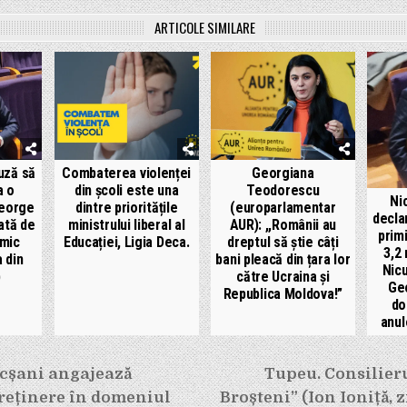
ARTICOLE SIMILARE
uză să
Combaterea violenței
Georgiana
a o
din școli este una
Teodorescu
Ni
George
dintre prioritățile
(europarlamentar
decla
ată de
ministrului liberal al
AUR): ,,Românii au
prim
mic
Educației, Ligia Deca.
dreptul să știe câți
3,2 
 din
bani pleacă din țara lor
Nicu
)
către Ucraina și
Ge
Republica Moldova!”
do
anul
e
ocșani angajează
Tupeu. Consilieru
reținere în domeniul
Broșteni” (Ion Ioniță, z