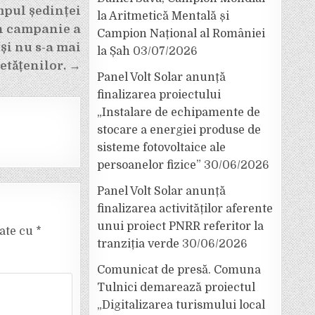
impul ședinței
la Aritmetică Mentală și
În campanie a
Campion Național al României
și nu s-a mai
la Șah
03/07/2026
cetățenilor. →
Panel Volt Solar anunță
finalizarea proiectului
„Instalare de echipamente de
stocare a energiei produse de
sisteme fotovoltaice ale
persoanelor fizice”
30/06/2026
Panel Volt Solar anunță
finalizarea activităților aferente
unui proiect PNRR referitor la
cate cu
*
tranziția verde
30/06/2026
Comunicat de presă. Comuna
Tulnici demarează proiectul
„Digitalizarea turismului local