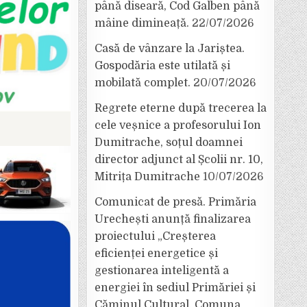
până diseară, Cod Galben până
mâine dimineață.
22/07/2026
Casă de vânzare la Jariștea.
Gospodăria este utilată și
mobilată complet.
20/07/2026
Regrete eterne după trecerea la
cele veșnice a profesorului Ion
Dumitrache, soțul doamnei
director adjunct al Școlii nr. 10,
Mitrița Dumitrache
10/07/2026
Comunicat de presă. Primăria
Urechești anunță finalizarea
proiectului „Creșterea
eficienței energetice și
gestionarea inteligentă a
energiei în sediul Primăriei și
Căminul Cultural, Comuna