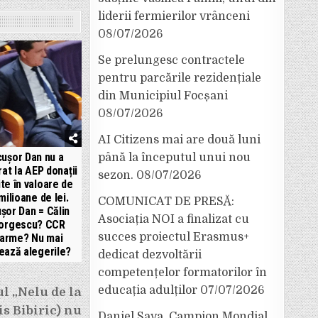
liderii fermierilor vrânceni
08/07/2026
Se prelungesc contractele
pentru parcările rezidențiale
din Municipiul Focșani
08/07/2026
AI Citizens mai are două luni
cușor Dan nu a
până la începutul unui nou
rat la AEP donații
sezon.
08/07/2026
ite în valoare de
milioane de lei.
COMUNICAT DE PRESĂ:
șor Dan = Călin
Asociația NOI a finalizat cu
orgescu? CCR
succes proiectul Erasmus+
arme? Nu mai
ează alegerile?
dedicat dezvoltării
competențelor formatorilor în
educația adulților
07/07/2026
l „Nelu de la
is Bibiric) nu
Daniel Sava, Campion Mondial