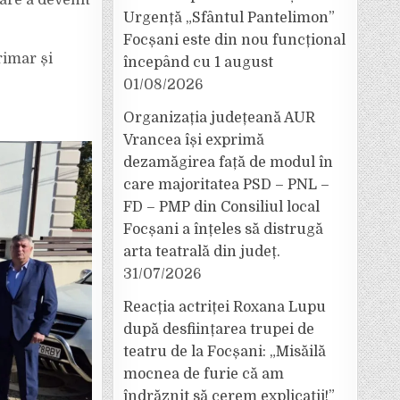
care a devenit
Urgență „Sfântul Pantelimon”
Focșani este din nou funcțional
rimar și
începând cu 1 august
01/08/2026
Organizația județeană AUR
Vrancea își exprimă
dezamăgirea față de modul în
care majoritatea PSD – PNL –
FD – PMP din Consiliul local
Focșani a înțeles să distrugă
arta teatrală din județ.
31/07/2026
Reacția actriței Roxana Lupu
după desființarea trupei de
teatru de la Focșani: „Misăilă
mocnea de furie că am
îndrăznit să cerem explicații!”