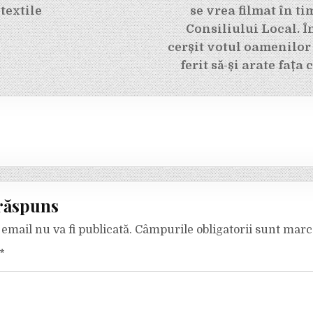
textile
se vrea filmat în t
Consiliului Local. 
cerșit votul oamenilor 
ferit să-și arate fața 
răspuns
email nu va fi publicată.
Câmpurile obligatorii sunt mar
*