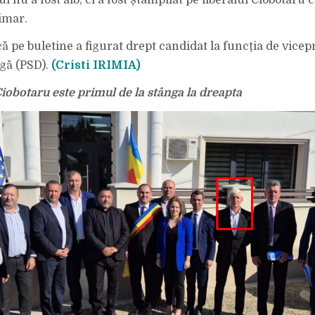
l nu a fost alb, ci a fost ștampilat pe liberalul Ciobotaru 
rimar.
ă pe buletine a figurat drept candidat la funcția de vicep
gă (PSD).
(Cristi IRIMIA)
Ciobotaru este primul de la stânga la dreapta