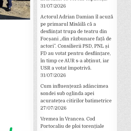
31/07/2026
Actorul Adrian Damian îl acuză
pe primarul Misăilă că a
desființat trupa de teatru din
Focșani „din răzbunare față de
actori”. Consilierii PSD, PNL și
FD au votat pentru desființare,
în timp ce AUR s-a abținut, iar
USR a votat împotrivă.
31/07/2026
Cum influențează adâncimea
sondei sub oglinda apei
acuratețea citirilor batimetrice
27/07/2026
Vremea în Vrancea. Cod
Portocaliu de ploi torențiale