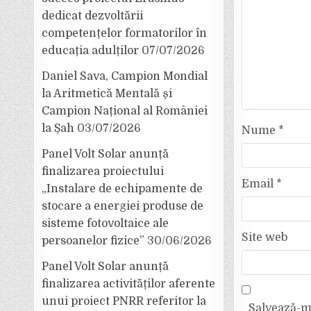
dedicat dezvoltării
competențelor formatorilor în
educația adulților
07/07/2026
Daniel Sava, Campion Mondial
la Aritmetică Mentală și
Campion Național al României
la Șah
03/07/2026
Nume
*
Panel Volt Solar anunță
finalizarea proiectului
Email
*
„Instalare de echipamente de
stocare a energiei produse de
sisteme fotovoltaice ale
Site web
persoanelor fizice”
30/06/2026
Panel Volt Solar anunță
finalizarea activităților aferente
unui proiect PNRR referitor la
Salvează-mi