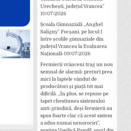
Urechești, județul Vrancea”
10/07/2026
Școala Gimnazială „Anghel
Saligny” Focșani, pe locul I
între școlile gimnaziale din
județul Vrancea la Evaluarea
Națională
09/07/2026
Fermierii vrânceni trag un nou
semnal de alarmă: prețuri prea
mici la laptele vândut de
producători și piață tot mai
dificilă. „În plus, se repune pe
tapet chestiunea sistemului
anti-grindină, deși fermierii au
spus foarte clar că acest sistem
a adus numai nenorociri”,
susține Vasilică Pamfil, unul din