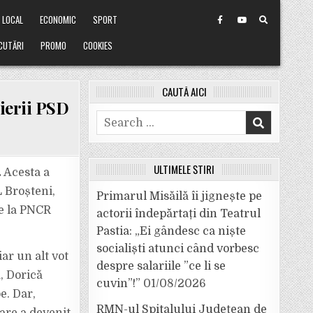
LOCAL
ECONOMIC
SPORT
CUTĂRI
PROMO
COOKIES
CAUTĂ AICI
lierii PSD
Search
for:
ULTIMELE ȘTIRI
.
Acesta a
L Broșteni,
Primarul Misăilă îi jignește pe
de la PNCR
actorii îndepărtați din Teatrul
Pastia: „Ei gândesc ca niște
socialiști atunci când vorbesc
iar un alt vot
despre salariile ”ce li se
, Dorică
cuvin”!”
01/08/2026
e. Dar,
RMN-ul Spitalului Județean de