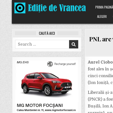
Skip
PRIMA PAGIN
to
content
ALEGERI
CAUTĂ AICI
PNL are 
Search
for:
Aurel Ciobo
fost ales în 
cinci consil
(Ion Ioniță, c
Liberalii și-
(PNCR) a fos
Bușilă, Ion A