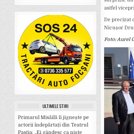
surpriză, unu
astfel vicep
De precizat c
Nicușor Dru
Foto: Aurel 
ULTIMELE ȘTIRI
Primarul Misăilă îi jignește pe
actorii îndepărtați din Teatrul
Pastia: „Ei gândesc ca niște