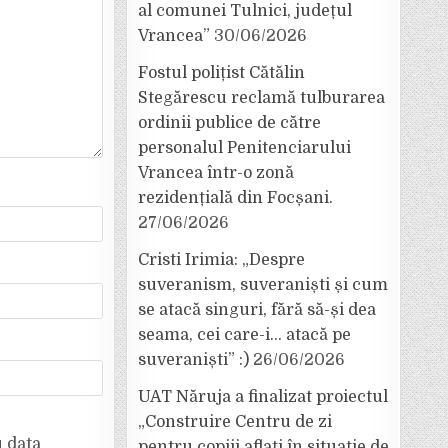
al comunei Tulnici, județul
Vrancea”
30/06/2026
Fostul polițist Cătălin
Stegărescu reclamă tulburarea
ordinii publice de către
personalul Penitenciarului
Vrancea într-o zonă
rezidențială din Focșani.
27/06/2026
Cristi Irimia: „Despre
suveranism, suveraniști și cum
se atacă singuri, fără să-și dea
seama, cei care-i… atacă pe
suveraniști” :)
26/06/2026
UAT Năruja a finalizat proiectul
„Construire Centru de zi
u data
pentru copiii aflați în situație de