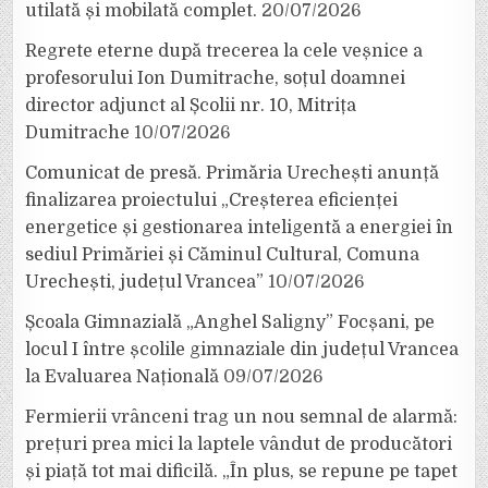
utilată și mobilată complet.
20/07/2026
Regrete eterne după trecerea la cele veșnice a
profesorului Ion Dumitrache, soțul doamnei
director adjunct al Școlii nr. 10, Mitrița
Dumitrache
10/07/2026
Comunicat de presă. Primăria Urechești anunță
finalizarea proiectului „Creșterea eficienței
energetice și gestionarea inteligentă a energiei în
sediul Primăriei și Căminul Cultural, Comuna
Urechești, județul Vrancea”
10/07/2026
Școala Gimnazială „Anghel Saligny” Focșani, pe
locul I între școlile gimnaziale din județul Vrancea
la Evaluarea Națională
09/07/2026
Fermierii vrânceni trag un nou semnal de alarmă:
prețuri prea mici la laptele vândut de producători
și piață tot mai dificilă. „În plus, se repune pe tapet