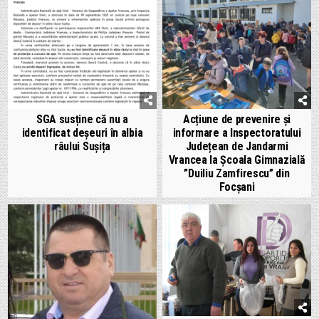
SGA susține că nu a
Acțiune de prevenire și
identificat deșeuri în albia
informare a Inspectoratului
râului Sușița
Județean de Jandarmi
Vrancea la Școala Gimnazială
”Duiliu Zamfirescu” din
Focșani