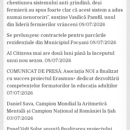
chestiunea sistemului anti-grindină, deși
fermierii au spus foarte clar că acest sistem a adus
numai nenorociri”, susține Vasilică Pamfil, unul
din liderii fermierilor vrânceni
08/07/2026
Se prelungesc contractele pentru parcările
rezidențiale din Municipiul Focșani
08/07/2026
AI Citizens mai are două luni până la începutul
unui nou sezon.
08/07/2026
COMUNICAT DE PRESĂ: Asociația NOI a finalizat
cu succes proiectul Erasmus+ dedicat dezvoltării
competențelor formatorilor în educația adulților
07/07/2026
Daniel Sava, Campion Mondial la Aritmetică
Mentală și Campion Național al României la Șah
03/07/2026
Panel Volt Solar anunță finalizarea proiectului