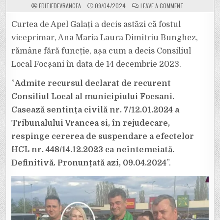
ON
EDITIEDEVRANCEA
09/04/2024
LEAVE A COMMENT
GHINION:
ANA
MARIA
Curtea de Apel Galați a decis astăzi că fostul
LAURA
DIMITRIU
viceprimar, Ana Maria Laura Dimitriu Bunghez,
BUNGHEZ
A
rămâne fără funcție, așa cum a decis Consiliul
PIERDUT
PROCESUL
Local Focșani în data de 14 decembrie 2023.
CU
CL
FOCȘANI
ȘI
”
Admite recursul declarat de recurent
NU
MAI
Consiliul Local al municipiului Focsani.
ESTE
VICEPRIMAR
Casează sentința civilă nr. 7/12.01.2024 a
AL
MUNICIPIULUI
Tribunalului Vrancea si, în rejudecare,
respinge cererea de suspendare a efectelor
HCL nr. 448/14.12.2023 ca neîntemeiată.
Definitivă. Pronunțată azi, 09.04.2024
”.