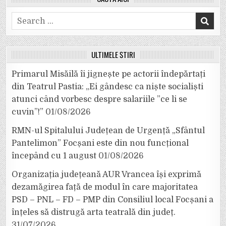
Search
for:
ULTIMELE ȘTIRI
Primarul Misăilă îi jignește pe actorii îndepărtați
din Teatrul Pastia: „Ei gândesc ca niște socialiști
atunci când vorbesc despre salariile ”ce li se
cuvin”!”
01/08/2026
RMN-ul Spitalului Județean de Urgență „Sfântul
Pantelimon” Focșani este din nou funcțional
începând cu 1 august
01/08/2026
Organizația județeană AUR Vrancea își exprimă
dezamăgirea față de modul în care majoritatea
PSD – PNL – FD – PMP din Consiliul local Focșani a
înțeles să distrugă arta teatrală din județ.
31/07/2026