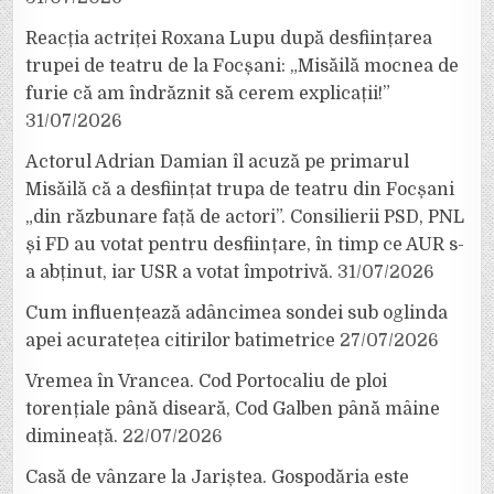
Reacția actriței Roxana Lupu după desființarea
trupei de teatru de la Focșani: „Misăilă mocnea de
furie că am îndrăznit să cerem explicații!”
31/07/2026
Actorul Adrian Damian îl acuză pe primarul
Misăilă că a desființat trupa de teatru din Focșani
„din răzbunare față de actori”. Consilierii PSD, PNL
și FD au votat pentru desființare, în timp ce AUR s-
a abținut, iar USR a votat împotrivă.
31/07/2026
Cum influențează adâncimea sondei sub oglinda
apei acuratețea citirilor batimetrice
27/07/2026
Vremea în Vrancea. Cod Portocaliu de ploi
torențiale până diseară, Cod Galben până mâine
dimineață.
22/07/2026
Casă de vânzare la Jariștea. Gospodăria este