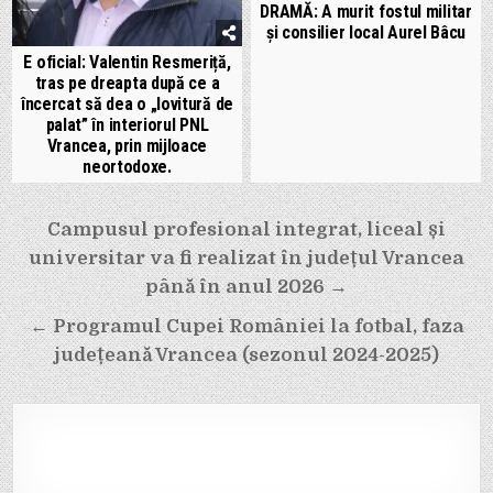
DRAMĂ: A murit fostul militar
și consilier local Aurel Bâcu
E oficial: Valentin Resmeriță,
tras pe dreapta după ce a
încercat să dea o „lovitură de
palat” în interiorul PNL
Vrancea, prin mijloace
neortodoxe.
Navigare
Campusul profesional integrat, liceal și
în
universitar va fi realizat în județul Vrancea
articole
până în anul 2026 →
← Programul Cupei României la fotbal, faza
județeană Vrancea (sezonul 2024-2025)