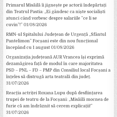
Primarul Misăilă îi jignește pe actorii îndepărtați
din Teatrul Pastia: „Ei gândesc ca niște socialiști
atunci când vorbesc despre salariile ”ce li se
cuvin”!”
01/08/2026
RMN-ul Spitalului Județean de Urgență „Sfântul
Pantelimon” Focșani este din nou funcțional
începând cu 1 august
01/08/2026
Organizația județeană AUR Vrancea își exprimă
dezamăgirea față de modul în care majoritatea
PSD – PNL – FD – PMP din Consiliul local Focșani a
înțeles să distrugă arta teatrală din județ.
31/07/2026
Reacția actriței Roxana Lupu după desființarea
trupei de teatru de la Focșani: „Misăilă mocnea de
furie că am îndrăznit să cerem explicații!”
31/07/2026