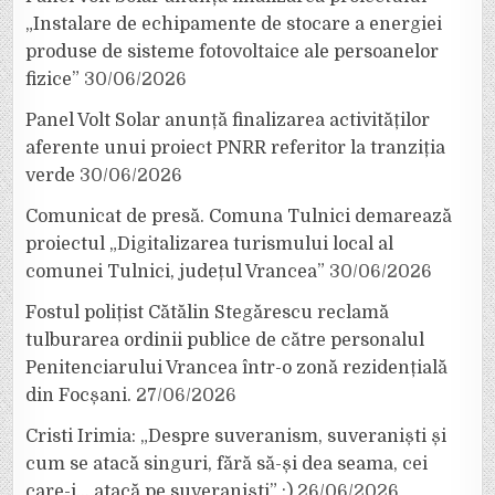
„Instalare de echipamente de stocare a energiei
produse de sisteme fotovoltaice ale persoanelor
fizice”
30/06/2026
Panel Volt Solar anunță finalizarea activităților
aferente unui proiect PNRR referitor la tranziția
verde
30/06/2026
Comunicat de presă. Comuna Tulnici demarează
proiectul „Digitalizarea turismului local al
comunei Tulnici, județul Vrancea”
30/06/2026
Fostul polițist Cătălin Stegărescu reclamă
tulburarea ordinii publice de către personalul
Penitenciarului Vrancea într-o zonă rezidențială
din Focșani.
27/06/2026
Cristi Irimia: „Despre suveranism, suveraniști și
cum se atacă singuri, fără să-și dea seama, cei
care-i… atacă pe suveraniști” :)
26/06/2026