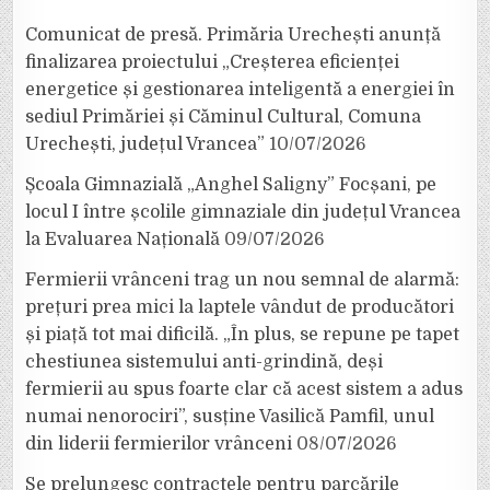
Comunicat de presă. Primăria Urechești anunță
finalizarea proiectului „Creșterea eficienței
energetice și gestionarea inteligentă a energiei în
sediul Primăriei și Căminul Cultural, Comuna
Urechești, județul Vrancea”
10/07/2026
Școala Gimnazială „Anghel Saligny” Focșani, pe
locul I între școlile gimnaziale din județul Vrancea
la Evaluarea Națională
09/07/2026
Fermierii vrânceni trag un nou semnal de alarmă:
prețuri prea mici la laptele vândut de producători
și piață tot mai dificilă. „În plus, se repune pe tapet
chestiunea sistemului anti-grindină, deși
fermierii au spus foarte clar că acest sistem a adus
numai nenorociri”, susține Vasilică Pamfil, unul
din liderii fermierilor vrânceni
08/07/2026
Se prelungesc contractele pentru parcările