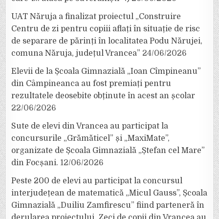
UAT Năruja a finalizat proiectul „Construire
Centru de zi pentru copiii aflați în situație de risc
de separare de părinți în localitatea Podu Nărujei,
comuna Năruja, județul Vrancea”
24/06/2026
Elevii de la Școala Gimnazială „Ioan Cîmpineanu”
din Câmpineanca au fost premiați pentru
rezultatele deosebite obținute în acest an școlar
22/06/2026
Sute de elevi din Vrancea au participat la
concursurile „Grămăticel” și „MaxiMate”,
organizate de Școala Gimnazială „Ștefan cel Mare”
din Focșani.
12/06/2026
Peste 200 de elevi au participat la concursul
interjudețean de matematică „Micul Gauss”, Școala
Gimnazială „Duiliu Zamfirescu” fiind parteneră în
derularea proiectului. Zeci de copii din Vrancea au