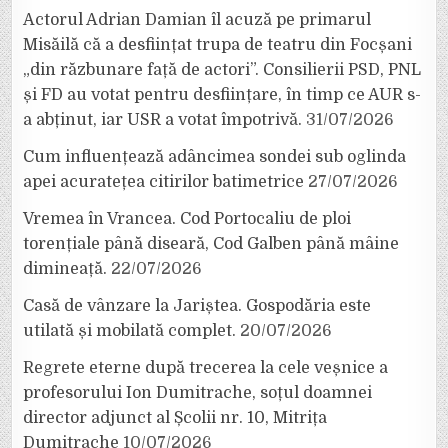
Actorul Adrian Damian îl acuză pe primarul
Misăilă că a desființat trupa de teatru din Focșani
„din răzbunare față de actori”. Consilierii PSD, PNL
și FD au votat pentru desființare, în timp ce AUR s-
a abținut, iar USR a votat împotrivă.
31/07/2026
Cum influențează adâncimea sondei sub oglinda
apei acuratețea citirilor batimetrice
27/07/2026
Vremea în Vrancea. Cod Portocaliu de ploi
torențiale până diseară, Cod Galben până mâine
dimineață.
22/07/2026
Casă de vânzare la Jariștea. Gospodăria este
utilată și mobilată complet.
20/07/2026
Regrete eterne după trecerea la cele veșnice a
profesorului Ion Dumitrache, soțul doamnei
director adjunct al Școlii nr. 10, Mitrița
Dumitrache
10/07/2026