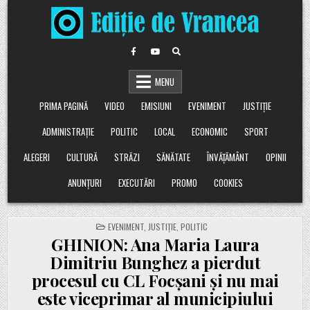
Skip
to
content
MENU
PRIMA PAGINĂ
VIDEO
EMISIUNI
EVENIMENT
JUSTIȚIE
ADMINISTRAȚIE
POLITIC
LOCAL
ECONOMIC
SPORT
ALEGERI
CULTURĂ
STRĂZI
SĂNĂTATE
ÎNVĂȚĂMÂNT
OPINII
ANUNȚURI
EXECUTĂRI
PROMO
COOKIES
POSTED
EVENIMENT
,
JUSTIȚIE
,
POLITIC
IN
GHINION: Ana Maria Laura
Dimitriu Bunghez a pierdut
procesul cu CL Focșani și nu mai
este viceprimar al municipiului