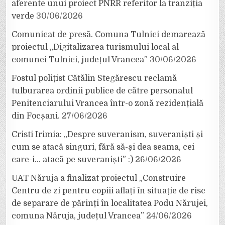
aferente unui proiect PNRR referitor la tranziția
verde
30/06/2026
Comunicat de presă. Comuna Tulnici demarează
proiectul „Digitalizarea turismului local al
comunei Tulnici, județul Vrancea”
30/06/2026
Fostul polițist Cătălin Stegărescu reclamă
tulburarea ordinii publice de către personalul
Penitenciarului Vrancea într-o zonă rezidențială
din Focșani.
27/06/2026
Cristi Irimia: „Despre suveranism, suveraniști și
cum se atacă singuri, fără să-și dea seama, cei
care-i… atacă pe suveraniști” :)
26/06/2026
UAT Năruja a finalizat proiectul „Construire
Centru de zi pentru copiii aflați în situație de risc
de separare de părinți în localitatea Podu Nărujei,
comuna Năruja, județul Vrancea”
24/06/2026