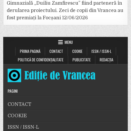
Gimnazială „Duiliu Zamfirescu” fiind parteneră în
derularea proiectului. Zeci de copii din Vrancea au
fost premiați la Focșani
12/06/2026
MENU
PRIMA PAGINĂ
CONTACT
COOKIE
ISSN / ISSN-L
POLITICĂ DE CONFIDENȚIALITATE
PUBLICITATE
REDACȚIA
PAGINI
CONTACT
COOKIE
ISSN / ISSN-L