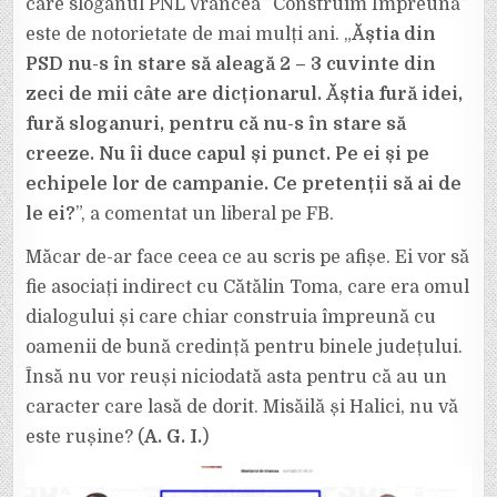
care sloganul PNL Vrancea ”Construim Împreună”
este de notorietate de mai mulți ani. „
Ăștia din
PSD nu-s în stare să aleagă 2 – 3 cuvinte din
zeci de mii câte are dicționarul. Ăștia fură idei,
fură sloganuri, pentru că nu-s în stare să
creeze. Nu îi duce capul și punct. Pe ei și pe
echipele lor de campanie. Ce pretenții să ai de
le ei?
”, a comentat un liberal pe FB.
Măcar de-ar face ceea ce au scris pe afișe. Ei vor să
fie asociați indirect cu Cătălin Toma, care era omul
dialogului și care chiar construia împreună cu
oamenii de bună credință pentru binele județului.
Însă nu vor reuși niciodată asta pentru că au un
caracter care lasă de dorit. Misăilă și Halici, nu vă
este rușine? (
A. G. I.
)