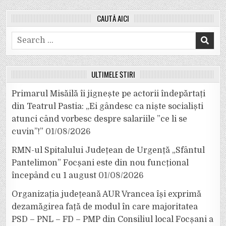
CAUTĂ AICI
Search
for:
ULTIMELE ȘTIRI
Primarul Misăilă îi jignește pe actorii îndepărtați
din Teatrul Pastia: „Ei gândesc ca niște socialiști
atunci când vorbesc despre salariile ”ce li se
cuvin”!”
01/08/2026
RMN-ul Spitalului Județean de Urgență „Sfântul
Pantelimon” Focșani este din nou funcțional
începând cu 1 august
01/08/2026
Organizația județeană AUR Vrancea își exprimă
dezamăgirea față de modul în care majoritatea
PSD – PNL – FD – PMP din Consiliul local Focșani a