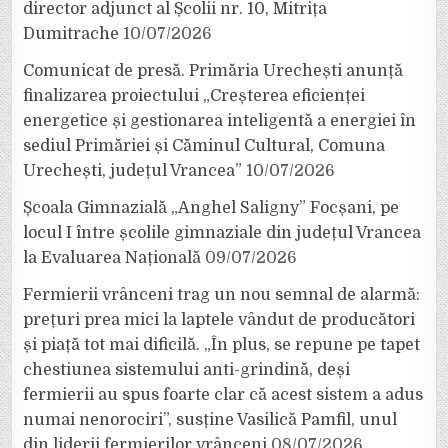
director adjunct al Școlii nr. 10, Mitrița
Dumitrache
10/07/2026
Comunicat de presă. Primăria Urechești anunță
finalizarea proiectului „Creșterea eficienței
energetice și gestionarea inteligentă a energiei în
sediul Primăriei și Căminul Cultural, Comuna
Urechești, județul Vrancea”
10/07/2026
Școala Gimnazială „Anghel Saligny” Focșani, pe
locul I între școlile gimnaziale din județul Vrancea
la Evaluarea Națională
09/07/2026
Fermierii vrânceni trag un nou semnal de alarmă:
prețuri prea mici la laptele vândut de producători
și piață tot mai dificilă. „În plus, se repune pe tapet
chestiunea sistemului anti-grindină, deși
fermierii au spus foarte clar că acest sistem a adus
numai nenorociri”, susține Vasilică Pamfil, unul
din liderii fermierilor vrânceni
08/07/2026