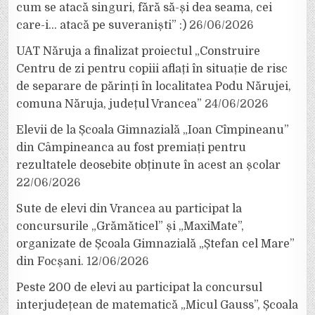
cum se atacă singuri, fără să-și dea seama, cei
care-i… atacă pe suveraniști” :)
26/06/2026
UAT Năruja a finalizat proiectul „Construire
Centru de zi pentru copiii aflați în situație de risc
de separare de părinți în localitatea Podu Nărujei,
comuna Năruja, județul Vrancea”
24/06/2026
Elevii de la Școala Gimnazială „Ioan Cîmpineanu”
din Câmpineanca au fost premiați pentru
rezultatele deosebite obținute în acest an școlar
22/06/2026
Sute de elevi din Vrancea au participat la
concursurile „Grămăticel” și „MaxiMate”,
organizate de Școala Gimnazială „Ștefan cel Mare”
din Focșani.
12/06/2026
Peste 200 de elevi au participat la concursul
interjudețean de matematică „Micul Gauss”, Școala