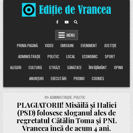
Skip
to
content
MENU
PRIMA PAGINĂ
VIDEO
EMISIUNI
EVENIMENT
JUSTIȚIE
ADMINISTRAȚIE
POLITIC
LOCAL
ECONOMIC
SPORT
ALEGERI
CULTURĂ
STRĂZI
SĂNĂTATE
ÎNVĂȚĂMÂNT
OPINII
ANUNȚURI
EXECUTĂRI
PROMO
COOKIES
POSTED
ADMINISTRAȚIE
,
POLITIC
IN
PLAGIATORII! Misăilă și Halici
(PSD) folosesc sloganul ales de
regretatul Cătălin Toma și PNL
Vrancea încă de acum 4 ani.