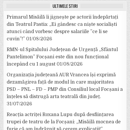
ULTIMELE ȘTIRI
Primarul Misăilă îi jignește pe actorii îndepărtați
din Teatrul Pastia: „Ei gândesc ca niște socialiști
atunci când vorbesc despre salariile ”ce li se
cuvin”!”
01/08/2026
RMN-ul Spitalului Județean de Urgență „Sfântul
Pantelimon” Focșani este din nou funcțional
începând cu 1 august
01/08/2026
Organizația județeană AUR Vrancea își exprimă
dezamăgirea față de modul în care majoritatea
PSD – PNL – FD – PMP din Consiliul local Focșani a
înțeles să distrugă arta teatrală din județ.
31/07/2026
Reacția actriței Roxana Lupu după desființarea
trupei de teatru de la Focșani: „Misăilă mocnea de
furie că am îndrăznit să cerem explicații!”