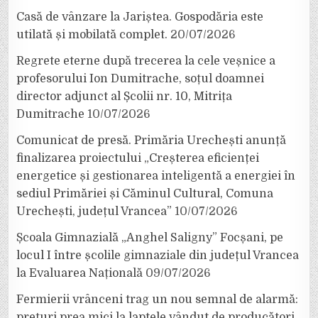
Casă de vânzare la Jariștea. Gospodăria este
utilată și mobilată complet.
20/07/2026
Regrete eterne după trecerea la cele veșnice a
profesorului Ion Dumitrache, soțul doamnei
director adjunct al Școlii nr. 10, Mitrița
Dumitrache
10/07/2026
Comunicat de presă. Primăria Urechești anunță
finalizarea proiectului „Creșterea eficienței
energetice și gestionarea inteligentă a energiei în
sediul Primăriei și Căminul Cultural, Comuna
Urechești, județul Vrancea”
10/07/2026
Școala Gimnazială „Anghel Saligny” Focșani, pe
locul I între școlile gimnaziale din județul Vrancea
la Evaluarea Națională
09/07/2026
Fermierii vrânceni trag un nou semnal de alarmă:
prețuri prea mici la laptele vândut de producători