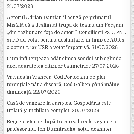
31/07/2026
Actorul Adrian Damian îl acuză pe primarul
Misăilă că a desființat trupa de teatru din Focșani
„din răzbunare față de actori”. Consilierii PSD, PNL
și FD au votat pentru desființare, în timp ce AUR s-
a abținut, iar USR a votat împotrivă.
31/07/2026
Cum influențează adâncimea sondei sub oglinda
apei acuratețea citirilor batimetrice
27/07/2026
Vremea în Vrancea. Cod Portocaliu de ploi
torențiale până diseară, Cod Galben până mâine
dimineață.
22/07/2026
Casă de vânzare la Jariștea. Gospodăria este
utilată și mobilată complet.
20/07/2026
Regrete eterne după trecerea la cele veșnice a
profesorului Ion Dumitrache, soțul doamnei