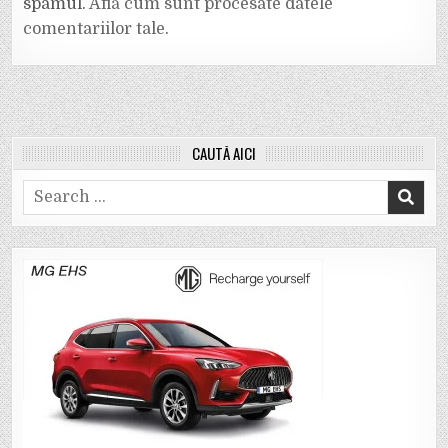
spamul.
Află cum sunt procesate datele
comentariilor tale
.
CAUTĂ AICI
Search
for: