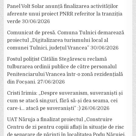
Panel Volt Solar anunță finalizarea activităților
aferente unui proiect PNRR referitor la tranziția
verde
30/06/2026
Comunicat de presă. Comuna Tulnici demarează
proiectul „Digitalizarea turismului local al
comunei Tulnici, județul Vrancea”
30/06/2026
Fostul polițist Cătălin Stegărescu reclamă
tulburarea ordinii publice de către personalul
Penitenciarului Vrancea într-o zonă rezidențială
din Focșani.
27/06/2026
Cristi Irimia: „Despre suveranism, suveraniști și
cum se atacă singuri, fără să-și dea seama, cei
care-i… atacă pe suveraniști” :)
26/06/2026
UAT Năruja a finalizat proiectul „Construire
Centru de zi pentru copiii aflați în situație de risc
de separare de părinți în localitatea Podu Nărujei,