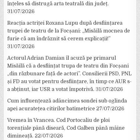
înțeles să distrugă arta teatrală din județ.
31/07/2026
Reacția actriței Roxana Lupu după desființarea
trupei de teatru de la Focșani: „Misăilă mocnea de
furie că am îndrăznit să cerem explicații!”
31/07/2026
Actorul Adrian Damian îl acuză pe primarul
Misăilă că a desființat trupa de teatru din Focșani
„din răzbunare față de actori”. Consilierii PSD, PNL
și FD au votat pentru desființare, în timp ce AUR s-
a abținut, iar USR a votat împotrivă.
31/07/2026
Cum influențează adâncimea sondei sub oglinda
apei acuratețea citirilor batimetrice
27/07/2026
Vremea în Vrancea. Cod Portocaliu de ploi
torențiale până diseară, Cod Galben până mâine
dimineață.
22/07/2026