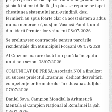
și piață tot mai dificilă. „În plus, se repune pe tapet
chestiunea sistemului anti-grindină, deși
fermierii au spus foarte clar că acest sistem a adus
numai nenorociri”, susține Vasilică Pamfil, unul
din liderii fermierilor vrânceni
08/07/2026
Se prelungesc contractele pentru parcările
rezidențiale din Municipiul Focșani
08/07/2026
AI Citizens mai are două luni până la începutul
unui nou sezon.
08/07/2026
COMUNICAT DE PRESĂ: Asociația NOI a finalizat
cu succes proiectul Erasmus+ dedicat dezvoltării
competențelor formatorilor în educația adulților
07/07/2026
Daniel Sava, Campion Mondial la Aritmetică
Mentală și Campion Național al României la Șah
03/07/2026