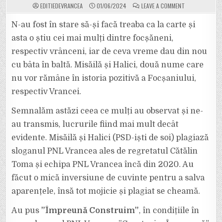
ON
EDITIEDEVRANCEA
01/06/2024
LEAVE A COMMENT
PLAGIATORII!
MISĂILĂ
ȘI
N-au fost în stare să-și facă treaba ca la carte și
HALICI
(PSD)
asta o știu cei mai mulți dintre focșăneni,
FOLOSESC
SLOGANUL
respectiv vrânceni, iar de ceva vreme dau din nou
ALES
DE
cu bâta în baltă. Misăilă și Halici, două nume care
REGRETATUL
CĂTĂLIN
TOMA
nu vor rămâne în istoria pozitivă a Focșaniului,
ȘI
PNL
respectiv Vrancei.
VRANCEA
ÎNCĂ
DE
Semnalăm astăzi ceea ce mulți au observat și ne-
ACUM
4
au transmis, lucrurile fiind mai mult decât
ANI.
evidente. Misăilă și Halici (PSD-iști de soi) plagiază
sloganul PNL Vrancea ales de regretatul Cătălin
Toma și echipa PNL Vrancea încă din 2020. Au
făcut o mică inversiune de cuvinte pentru a salva
aparențele, însă tot mojicie și plagiat se cheamă.
Au pus
”Împreună Construim”
, în condițiile în