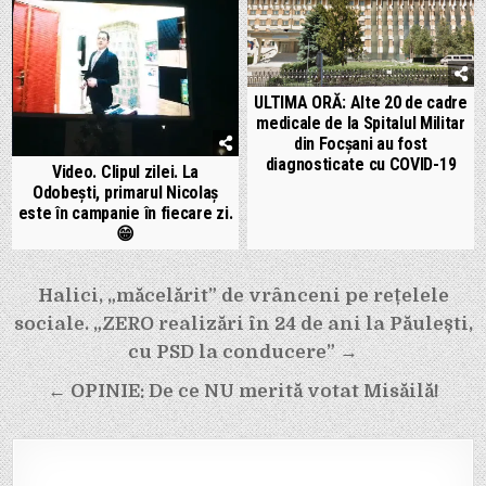
ULTIMA ORĂ: Alte 20 de cadre
medicale de la Spitalul Militar
din Focșani au fost
diagnosticate cu COVID-19
Video. Clipul zilei. La
Odobești, primarul Nicolaș
este în campanie în fiecare zi.
😁
Navigare
Halici, „măcelărit” de vrânceni pe rețelele
în
sociale. „ZERO realizări în 24 de ani la Păulești,
articole
cu PSD la conducere” →
← OPINIE: De ce NU merită votat Misăilă!