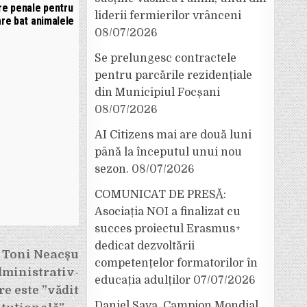
e penale pentru
liderii fermierilor vrânceni
are bat animalele
08/07/2026
Se prelungesc contractele
pentru parcările rezidențiale
din Municipiul Focșani
08/07/2026
AI Citizens mai are două luni
până la începutul unui nou
sezon.
08/07/2026
COMUNICAT DE PRESĂ:
Asociația NOI a finalizat cu
succes proiectul Erasmus+
dedicat dezvoltării
 Toni Neacșu
competențelor formatorilor în
dministrativ-
educația adulților
07/07/2026
re este ”vădit
Daniel Sava, Campion Mondial