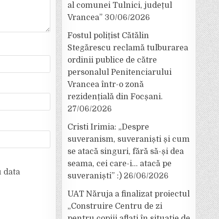
al comunei Tulnici, județul
Vrancea”
30/06/2026
Fostul polițist Cătălin
Stegărescu reclamă tulburarea
ordinii publice de către
personalul Penitenciarului
Vrancea într-o zonă
rezidențială din Focșani.
27/06/2026
Cristi Irimia: „Despre
suveranism, suveraniști și cum
se atacă singuri, fără să-și dea
seama, cei care-i… atacă pe
u data
suveraniști” :)
26/06/2026
UAT Năruja a finalizat proiectul
„Construire Centru de zi
pentru copiii aflați în situație de