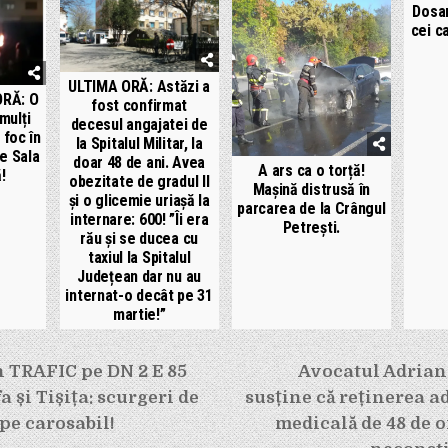
Dosar
cei c
ULTIMA ORĂ: Astăzi a
ORĂ: O
fost confirmat
mulți
decesul angajatei de
 foc în
la Spitalul Militar, la
de Sala
doar 48 de ani. Avea
A ars ca o torță!
!
obezitate de gradul II
Mașină distrusă în
și o glicemie uriașă la
parcarea de la Crângul
internare: 600! ”Îi era
Petrești.
rău și se ducea cu
taxiul la Spitalul
Județean dar nu au
internat-o decât pe 31
martie!”
e
 TRAFIC pe DN 2 E 85
Avocatul Adrian
a și Tișița: scurgeri de
susține că reținerea a
pe carosabil!
medicală de 48 de o