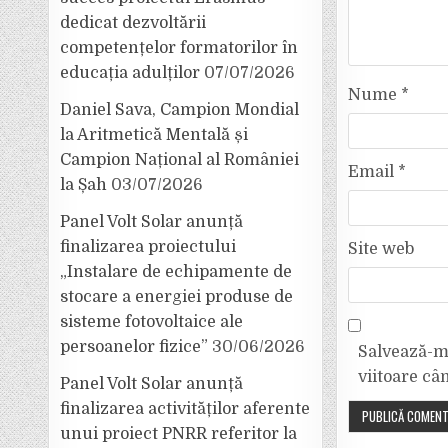
dedicat dezvoltării
competențelor formatorilor în
educația adulților
07/07/2026
Nume
*
Daniel Sava, Campion Mondial
la Aritmetică Mentală și
Campion Național al României
Email
*
la Șah
03/07/2026
Panel Volt Solar anunță
finalizarea proiectului
Site web
„Instalare de echipamente de
stocare a energiei produse de
sisteme fotovoltaice ale
persoanelor fizice”
30/06/2026
Salvează-mi
viitoare câ
Panel Volt Solar anunță
finalizarea activităților aferente
unui proiect PNRR referitor la