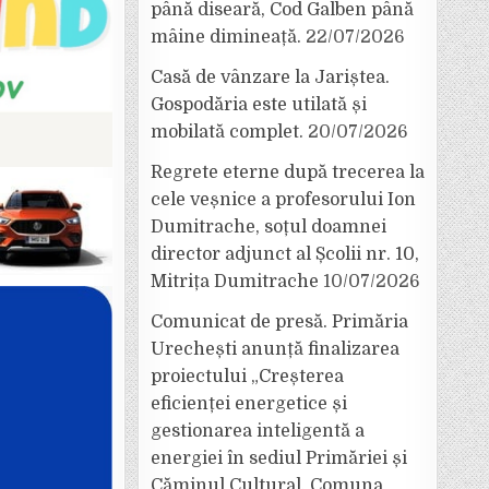
până diseară, Cod Galben până
mâine dimineață.
22/07/2026
Casă de vânzare la Jariștea.
Gospodăria este utilată și
mobilată complet.
20/07/2026
Regrete eterne după trecerea la
cele veșnice a profesorului Ion
Dumitrache, soțul doamnei
director adjunct al Școlii nr. 10,
Mitrița Dumitrache
10/07/2026
Comunicat de presă. Primăria
Urechești anunță finalizarea
proiectului „Creșterea
eficienței energetice și
gestionarea inteligentă a
energiei în sediul Primăriei și
Căminul Cultural, Comuna