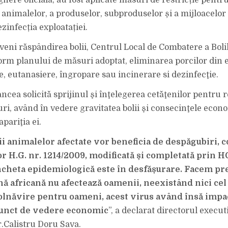
ere oficială, au fost aplicate măsuri de restricție pentru
 animalelor, a produselor, subproduselor și a mijloacelor 
zinfecția exploatației.
veni răspândirea bolii, Centrul Local de Combatere a Boli
orm planului de măsuri adoptat, eliminarea porcilor din e
e, eutanasiere, îngropare sau incinerare si dezinfecţie.
ancea solicită sprijinul şi înţelegerea cetăţenilor pentru 
ri, având în vedere gravitatea bolii şi consecinţele econ
pariţia ei.
ii animalelor afectate vor beneficia de despăgubiri,
r H.G. nr. 1214/2009, modificată și completată prin H
ncheta epidemiologică este în desfășurare. Facem pr
nă africană nu afectează oamenii, neexistând nici ce
olnăvire pentru oameni, acest virus având însă impac
punct de vedere economic
”, a declarat directorul executi
dr.Calistru Doru Sava.