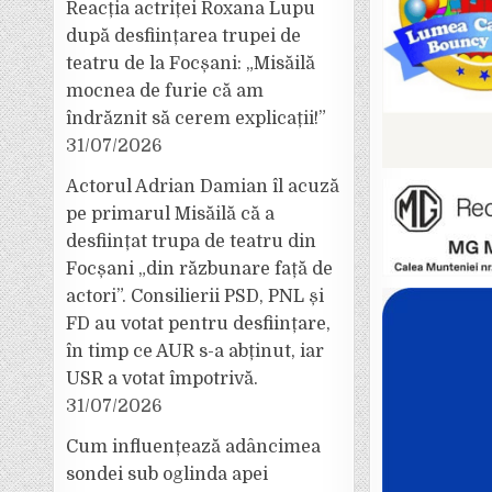
Reacția actriței Roxana Lupu
după desființarea trupei de
teatru de la Focșani: „Misăilă
mocnea de furie că am
îndrăznit să cerem explicații!”
31/07/2026
Actorul Adrian Damian îl acuză
pe primarul Misăilă că a
desființat trupa de teatru din
Focșani „din răzbunare față de
actori”. Consilierii PSD, PNL și
FD au votat pentru desființare,
în timp ce AUR s-a abținut, iar
USR a votat împotrivă.
31/07/2026
Cum influențează adâncimea
sondei sub oglinda apei