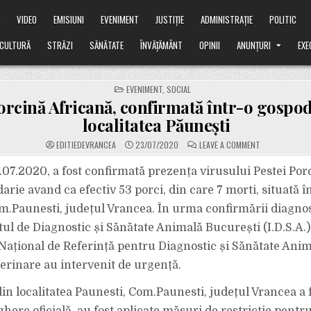
Ă
VIDEO
EMISIUNI
EVENIMENT
JUSTIȚIE
ADMINISTRAȚIE
POLITIC
CULTURĂ
STRĂZI
SĂNĂTATE
ÎNVĂȚĂMÂNT
OPINII
ANUNȚURI
EXE
POSTED
EVENIMENT
,
SOCIAL
IN
orcină Africană, confirmată într-o gospod
localitatea Păunești
ON
EDITIEDEVRANCEA
23/07/2020
LEAVE A COMMENT
PESTA
PORCINĂ
AFRICANĂ,
1.07.2020, a fost confirmată prezența virusului Pestei Por
CONFIRMATĂ
ÎNTR-
arie avand ca efectiv 53 porci, din care 7 morti, situată în
O
GOSPODĂRIE
m.Paunesti, județul Vrancea. În urma confirmării diagnos
DIN
LOCALITATEA
tul de Diagnostic și Sănătate Animală București (I.D.S.A.)
PĂUNEȘTI
Național de Referință pentru Diagnostic și Sănătate Anim
terinare au intervenit de urgență.
in localitatea Paunesti, Com.Paunesti, județul Vrancea a f