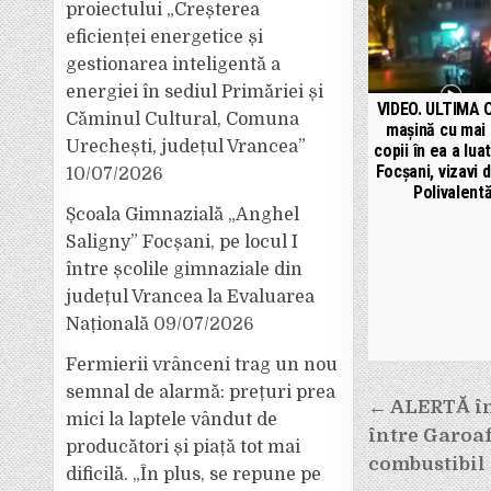
proiectului „Creșterea
eficienței energetice și
gestionarea inteligentă a
energiei în sediul Primăriei și
VIDEO. ULTIMA 
Căminul Cultural, Comuna
mașină cu mai 
Urechești, județul Vrancea”
copii în ea a luat
Focșani, vizavi 
10/07/2026
Polivalentă
Școala Gimnazială „Anghel
Saligny” Focșani, pe locul I
între școlile gimnaziale din
județul Vrancea la Evaluarea
Națională
09/07/2026
Fermierii vrânceni trag un nou
semnal de alarmă: prețuri prea
Navigar
← ALERTĂ în
mici la laptele vândut de
în
între Garoaf
producători și piață tot mai
articole
combustibil 
dificilă. „În plus, se repune pe