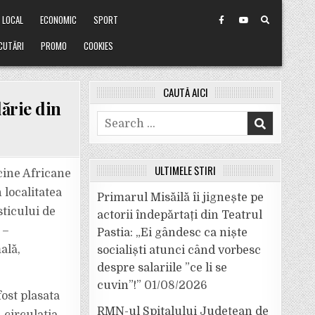
LOCAL
ECONOMIC
SPORT
CUTĂRI
PROMO
COOKIES
CAUTĂ AICI
ărie din
Search
for:
ULTIMELE ȘTIRI
cine Africane
 localitatea
Primarul Misăilă îi jignește pe
ticului de
actorii îndepărtați din Teatrul
 –
Pastia: „Ei gândesc ca niște
ală,
socialiști atunci când vorbesc
despre salariile ”ce li se
cuvin”!”
01/08/2026
ost plasata
RMN-ul Spitalului Județean de