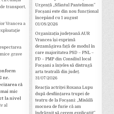
 circulația
Urgență „Sfântul Pantelimon”
de transport,
Focșani este din nou funcțional
începând cu 1 august
lor Vrancea a
01/08/2026
xploataţie
Organizația județeană AUR
Vrancea își exprimă
dezamăgirea față de modul în
respectarea
care majoritatea PSD – PNL –
omice grave
FD – PMP din Consiliul local
Focșani a înțeles să distrugă
 conform
arta teatrală din județ.
G nr.
31/07/2026
ecizarea că
Reacția actriței Roxana Lupu
l mai mic
după desființarea trupei de
t la nivel
teatru de la Focșani: „Misăilă
v al
mocnea de furie că am
îndrăznit să cerem explicații!”