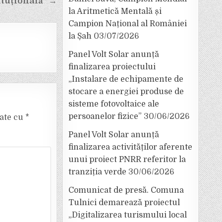
tuțională” →
la Aritmetică Mentală și
Campion Național al României
la Șah
03/07/2026
Panel Volt Solar anunță
finalizarea proiectului
„Instalare de echipamente de
stocare a energiei produse de
sisteme fotovoltaice ale
persoanelor fizice”
30/06/2026
cate cu
*
Panel Volt Solar anunță
finalizarea activităților aferente
unui proiect PNRR referitor la
tranziția verde
30/06/2026
Comunicat de presă. Comuna
Tulnici demarează proiectul
„Digitalizarea turismului local