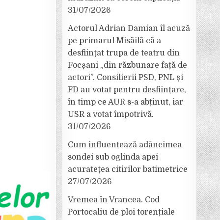
31/07/2026
Actorul Adrian Damian îl acuză
pe primarul Misăilă că a
desființat trupa de teatru din
Focșani „din răzbunare față de
actori”. Consilierii PSD, PNL și
FD au votat pentru desființare,
în timp ce AUR s-a abținut, iar
USR a votat împotrivă.
31/07/2026
Cum influențează adâncimea
sondei sub oglinda apei
acuratețea citirilor batimetrice
27/07/2026
Vremea în Vrancea. Cod
Portocaliu de ploi torențiale