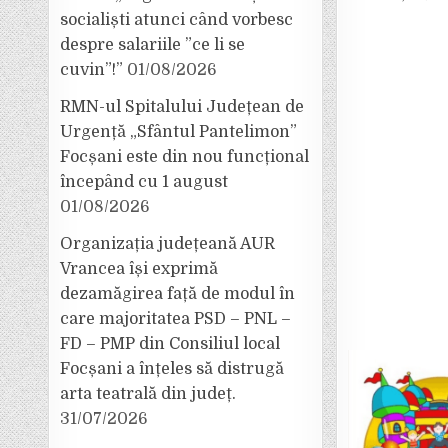
socialiști atunci când vorbesc
despre salariile ”ce li se
cuvin”!”
01/08/2026
RMN-ul Spitalului Județean de
Urgență „Sfântul Pantelimon”
Focșani este din nou funcțional
începând cu 1 august
01/08/2026
Organizația județeană AUR
Vrancea își exprimă
dezamăgirea față de modul în
care majoritatea PSD – PNL –
FD – PMP din Consiliul local
Focșani a înțeles să distrugă
arta teatrală din județ.
31/07/2026