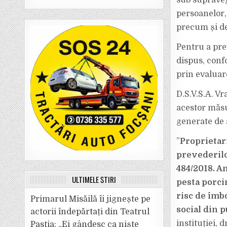
sub supravegh
persoanelor,
precum și de
Pentru a pre
dispus, conf
prin evaluar
D.S.V.S.A. Vr
acestor măsu
generate de a
”
Proprietar
prevederilo
484/2018. A
ULTIMELE ȘTIRI
pesta porci
risc de îmb
Primarul Misăilă îi jignește pe
social din 
actorii îndepărtați din Teatrul
instituției, 
Pastia: „Ei gândesc ca niște