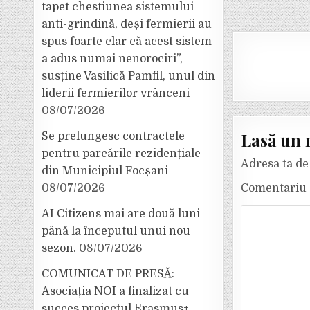
tapet chestiunea sistemului
anti-grindină, deși fermierii au
spus foarte clar că acest sistem
a adus numai nenorociri”,
susține Vasilică Pamfil, unul din
liderii fermierilor vrânceni
08/07/2026
Lasă un 
Se prelungesc contractele
pentru parcările rezidențiale
Adresa ta de 
din Municipiul Focșani
Comentariu
08/07/2026
AI Citizens mai are două luni
până la începutul unui nou
sezon.
08/07/2026
COMUNICAT DE PRESĂ:
Asociația NOI a finalizat cu
succes proiectul Erasmus+