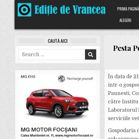
Skip
PRIMA PAGIN
to
content
ALEGERI
CAUTĂ AICI
Pesta P
Search
for:
În data de 2
intr-o gospod
Paunesti, Co
către Institu
Laboratorul 
serviciile ve
Gospodaria d