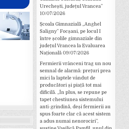
Urechești, județul Vrancea”
10/07/2026
Școala Gimnazială „Anghel
Saligny” Focșani, pe locul I
între școlile gimnaziale din
județul Vrancea la Evaluarea
Națională
09/07/2026
Fermierii vrânceni trag un nou
semnal de alarmă: prețuri prea
mici la laptele vândut de
producători și piață tot mai
dificilă. „În plus, se repune pe
tapet chestiunea sistemului
anti-grindină, deși fermierii au
spus foarte clar că acest sistem
a adus numai nenorociri”,
susține Vasilică Pamfil, unul din