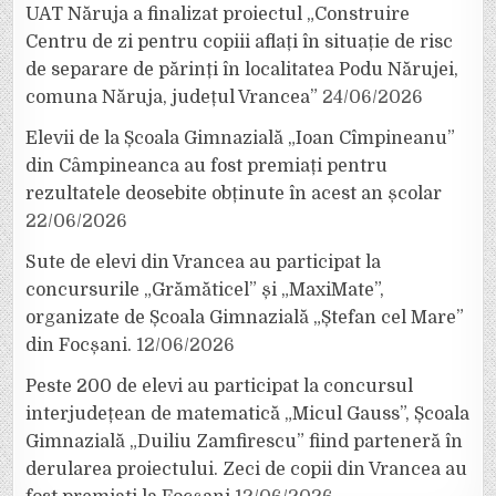
UAT Năruja a finalizat proiectul „Construire
Centru de zi pentru copiii aflați în situație de risc
de separare de părinți în localitatea Podu Nărujei,
comuna Năruja, județul Vrancea”
24/06/2026
Elevii de la Școala Gimnazială „Ioan Cîmpineanu”
din Câmpineanca au fost premiați pentru
rezultatele deosebite obținute în acest an școlar
22/06/2026
Sute de elevi din Vrancea au participat la
concursurile „Grămăticel” și „MaxiMate”,
organizate de Școala Gimnazială „Ștefan cel Mare”
din Focșani.
12/06/2026
Peste 200 de elevi au participat la concursul
interjudețean de matematică „Micul Gauss”, Școala
Gimnazială „Duiliu Zamfirescu” fiind parteneră în
derularea proiectului. Zeci de copii din Vrancea au