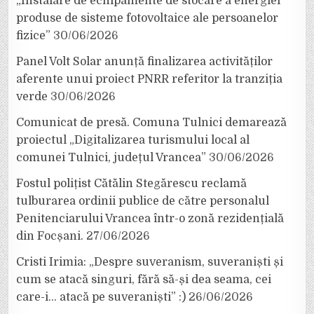
„Instalare de echipamente de stocare a energiei
produse de sisteme fotovoltaice ale persoanelor
fizice”
30/06/2026
Panel Volt Solar anunță finalizarea activităților
aferente unui proiect PNRR referitor la tranziția
verde
30/06/2026
Comunicat de presă. Comuna Tulnici demarează
proiectul „Digitalizarea turismului local al
comunei Tulnici, județul Vrancea”
30/06/2026
Fostul polițist Cătălin Stegărescu reclamă
tulburarea ordinii publice de către personalul
Penitenciarului Vrancea într-o zonă rezidențială
din Focșani.
27/06/2026
Cristi Irimia: „Despre suveranism, suveraniști și
cum se atacă singuri, fără să-și dea seama, cei
care-i… atacă pe suveraniști” :)
26/06/2026