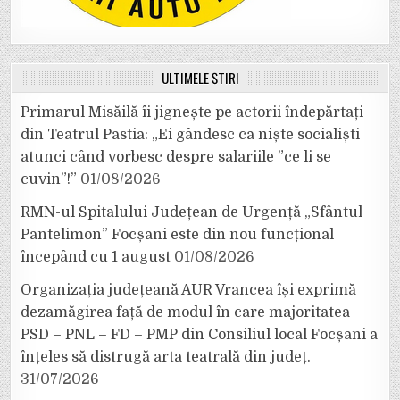
ULTIMELE ȘTIRI
Primarul Misăilă îi jignește pe actorii îndepărtați
din Teatrul Pastia: „Ei gândesc ca niște socialiști
atunci când vorbesc despre salariile ”ce li se
cuvin”!”
01/08/2026
RMN-ul Spitalului Județean de Urgență „Sfântul
Pantelimon” Focșani este din nou funcțional
începând cu 1 august
01/08/2026
Organizația județeană AUR Vrancea își exprimă
dezamăgirea față de modul în care majoritatea
PSD – PNL – FD – PMP din Consiliul local Focșani a
înțeles să distrugă arta teatrală din județ.
31/07/2026