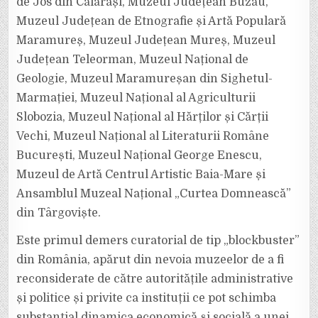
de Jos din Călărași, Muzeul Județean Buzău,
Muzeul Județean de Etnografie și Artă Populară
Maramureș, Muzeul Județean Mureș, Muzeul
Județean Teleorman, Muzeul Național de
Geologie, Muzeul Maramureșan din Sighetul-
Marmației, Muzeul Național al Agriculturii
Slobozia, Muzeul Național al Hărților și Cărții
Vechi, Muzeul Național al Literaturii Române
București, Muzeul Național George Enescu,
Muzeul de Artă Centrul Artistic Baia-Mare și
Ansamblul Muzeal Național „Curtea Domnească”
din Târgoviște.
Este primul demers curatorial de tip „blockbuster”
din România, apărut din nevoia muzeelor de a fi
reconsiderate de către autoritățile administrative
și politice și privite ca instituții ce pot schimba
substanțial dinamica economică și socială a unei