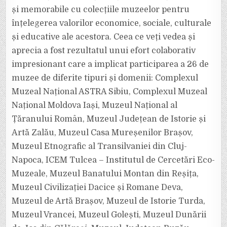
și memorabile cu colecțiile muzeelor pentru
înțelegerea valorilor economice, sociale, culturale
și educative ale acestora. Ceea ce veți vedea și
aprecia a fost rezultatul unui efort colaborativ
impresionant care a implicat participarea a 26 de
muzee de diferite tipuri și domenii: Complexul
Muzeal Național ASTRA Sibiu, Complexul Muzeal
Național Moldova Iași, Muzeul Național al
Țăranului Român, Muzeul Județean de Istorie și
Artă Zalău, Muzeul Casa Mureșenilor Brașov,
Muzeul Etnografic al Transilvaniei din Cluj-
Napoca, ICEM Tulcea – Institutul de Cercetări Eco-
Muzeale, Muzeul Banatului Montan din Reșița,
Muzeul Civilizației Dacice și Romane Deva,
Muzeul de Artă Brașov, Muzeul de Istorie Turda,
Muzeul Vrancei, Muzeul Golești, Muzeul Dunării