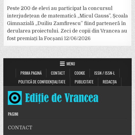
Peste 200 de elevi au participat la concursul
interjudețean de matematică „Micul Gauss”, Școala
Gimnazială „Duiliu Zamfirescu” fiind parteneră în
derularea proiectului. Zeci de copii din Vrancea au
fost premiați la Focșani
12/06/2026
MENU
PRIMA PAGINĂ
CONTACT
COOKIE
ISSN / ISSN-L
POLITICĂ DE CONFIDENȚIALITATE
PUBLICITATE
REDACȚIA
PAGINI
CONTACT