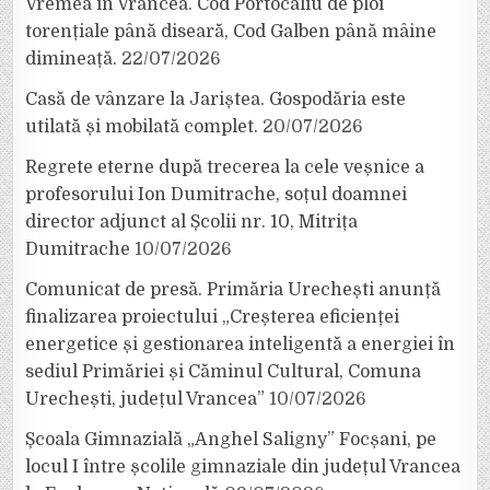
Vremea în Vrancea. Cod Portocaliu de ploi
torențiale până diseară, Cod Galben până mâine
dimineață.
22/07/2026
Casă de vânzare la Jariștea. Gospodăria este
utilată și mobilată complet.
20/07/2026
Regrete eterne după trecerea la cele veșnice a
profesorului Ion Dumitrache, soțul doamnei
director adjunct al Școlii nr. 10, Mitrița
Dumitrache
10/07/2026
Comunicat de presă. Primăria Urechești anunță
finalizarea proiectului „Creșterea eficienței
energetice și gestionarea inteligentă a energiei în
sediul Primăriei și Căminul Cultural, Comuna
Urechești, județul Vrancea”
10/07/2026
Școala Gimnazială „Anghel Saligny” Focșani, pe
locul I între școlile gimnaziale din județul Vrancea