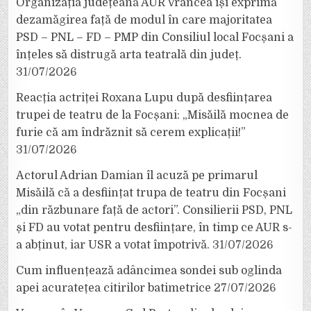
Organizația județeană AUR Vrancea își exprimă
dezamăgirea față de modul în care majoritatea
PSD – PNL – FD – PMP din Consiliul local Focșani a
înțeles să distrugă arta teatrală din județ.
31/07/2026
Reacția actriței Roxana Lupu după desființarea
trupei de teatru de la Focșani: „Misăilă mocnea de
furie că am îndrăznit să cerem explicații!”
31/07/2026
Actorul Adrian Damian îl acuză pe primarul
Misăilă că a desființat trupa de teatru din Focșani
„din răzbunare față de actori”. Consilierii PSD, PNL
și FD au votat pentru desființare, în timp ce AUR s-
a abținut, iar USR a votat împotrivă.
31/07/2026
Cum influențează adâncimea sondei sub oglinda
apei acuratețea citirilor batimetrice
27/07/2026