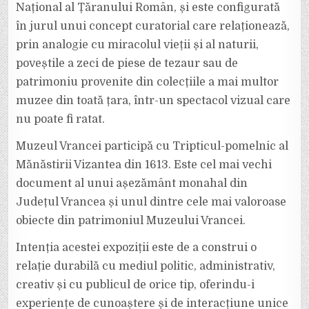
Național al Țăranului Român, și este configurată
în jurul unui concept curatorial care relaționează,
prin analogie cu miracolul vieții și al naturii,
poveștile a zeci de piese de tezaur sau de
patrimoniu provenite din colecțiile a mai multor
muzee din toată țara, într-un spectacol vizual care
nu poate fi ratat.
Muzeul Vrancei participă cu Tripticul-pomelnic al
Mănăstirii Vizantea din 1613. Este cel mai vechi
document al unui așezământ monahal din
Județul Vrancea și unul dintre cele mai valoroase
obiecte din patrimoniul Muzeului Vrancei.
Intenția acestei expoziții este de a construi o
relație durabilă cu mediul politic, administrativ,
creativ și cu publicul de orice tip, oferindu-i
experiențe de cunoaștere și de interacțiune unice