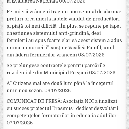
la Evaluarea Națională
09/07/2026
Fermierii vrânceni trag un nou semnal de alarmă:
prețuri prea mici la laptele vândut de producători
și piață tot mai dificilă. „În plus, se repune pe tapet
chestiunea sistemului anti-grindină, deși
fermierii au spus foarte clar că acest sistem a adus
numai nenorociri”, susține Vasilică Pamfil, unul
din liderii fermierilor vrânceni
08/07/2026
Se prelungesc contractele pentru parcările
rezidențiale din Municipiul Focșani
08/07/2026
AI Citizens mai are două luni până la începutul
unui nou sezon.
08/07/2026
COMUNICAT DE PRESĂ: Asociația NOI a finalizat
cu succes proiectul Erasmus+ dedicat dezvoltării
competențelor formatorilor în educația adulților
07/07/2026