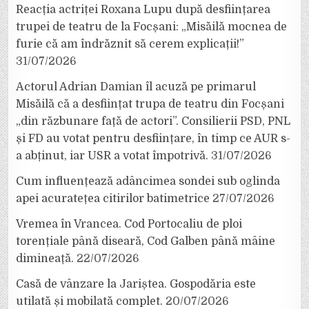
Reacția actriței Roxana Lupu după desființarea
trupei de teatru de la Focșani: „Misăilă mocnea de
furie că am îndrăznit să cerem explicații!”
31/07/2026
Actorul Adrian Damian îl acuză pe primarul
Misăilă că a desființat trupa de teatru din Focșani
„din răzbunare față de actori”. Consilierii PSD, PNL
și FD au votat pentru desființare, în timp ce AUR s-
a abținut, iar USR a votat împotrivă.
31/07/2026
Cum influențează adâncimea sondei sub oglinda
apei acuratețea citirilor batimetrice
27/07/2026
Vremea în Vrancea. Cod Portocaliu de ploi
torențiale până diseară, Cod Galben până mâine
dimineață.
22/07/2026
Casă de vânzare la Jariștea. Gospodăria este
utilată și mobilată complet.
20/07/2026