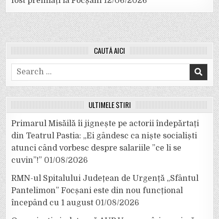
fost premiați la Focșani
12/06/2026
CAUTĂ AICI
Search
for:
ULTIMELE ȘTIRI
Primarul Misăilă îi jignește pe actorii îndepărtați
din Teatrul Pastia: „Ei gândesc ca niște socialiști
atunci când vorbesc despre salariile ”ce li se
cuvin”!”
01/08/2026
RMN-ul Spitalului Județean de Urgență „Sfântul
Pantelimon” Focșani este din nou funcțional
începând cu 1 august
01/08/2026