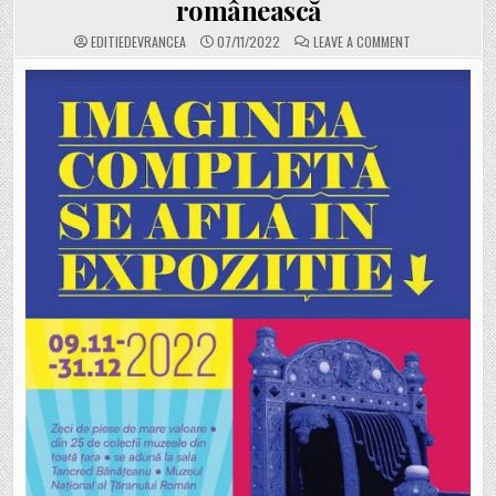
românească
ON
EDITIEDEVRANCEA
07/11/2022
LEAVE A COMMENT
MUZEUL
VRANCEI
PARTICIPĂ
CU
”TRIPTICUL-
POMELNIC
AL
MĂNĂSTIRII
VIZANTEA
DIN
1613”
LA
O
EXPOZIȚIE
INEDITĂ
PENTRU
COMUNITATEA
MUZEALĂ
ROMÂNEASCĂ