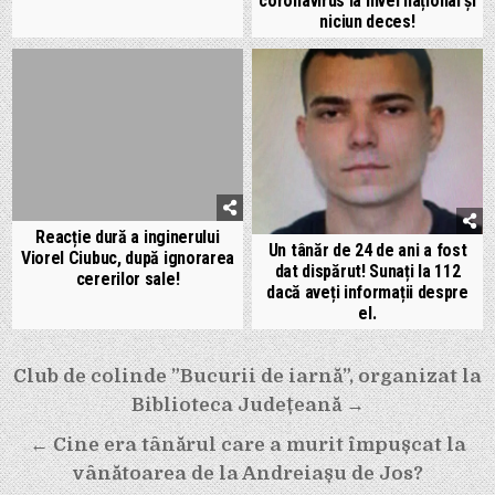
coronavirus la nivel național și
niciun deces!
Reacție dură a inginerului
Un tânăr de 24 de ani a fost
Viorel Ciubuc, după ignorarea
dat dispărut! Sunați la 112
cererilor sale!
dacă aveți informații despre
el.
Navigare
Club de colinde ”Bucurii de iarnă”, organizat la
în
Biblioteca Județeană →
articole
← Cine era tânărul care a murit împușcat la
vânătoarea de la Andreiașu de Jos?