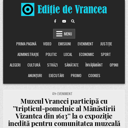
Skip
to
content
MENU
PRIMA PAGINĂ
VIDEO
EMISIUNI
EVENIMENT
JUSTIȚIE
ADMINISTRAȚIE
POLITIC
LOCAL
ECONOMIC
SPORT
ALEGERI
CULTURĂ
STRĂZI
SĂNĂTATE
ÎNVĂȚĂMÂNT
OPINII
ANUNȚURI
EXECUTĂRI
PROMO
COOKIES
POSTED
EVENIMENT
IN
Muzeul Vrancei participă cu
”tripticul-pomelnic al Mănăstirii
Vizantea din 1613” la o expoziție
inedită pentru comunitatea muzeală