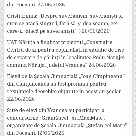
din Focșani.
27/06/2026
Cristi Irimia: „Despre suveranism, suveraniști și
cum se atacă singuri, fără să-și dea seama, cei
care-i… atacă pe suveraniști” :)
26/06/2026
UAT Năruja a finalizat proiectul „Construire
Centru de zi pentru copiii aflați în situație de risc
de separare de părinți în localitatea Podu Nărujei,
comuna Năruja, județul Vrancea”
24/06/2026
Elevii de la Școala Gimnazială „Ioan Cîmpineanu”
din Câmpineanca au fost premiați pentru
rezultatele deosebite obținute în acest an școlar
22/06/2026
Sute de elevi din Vrancea au participat la
concursurile „Grămăticel” și „MaxiMate”,
organizate de Școala Gimnazială „Ștefan cel Mare”
din Focșani.
12/06/2026