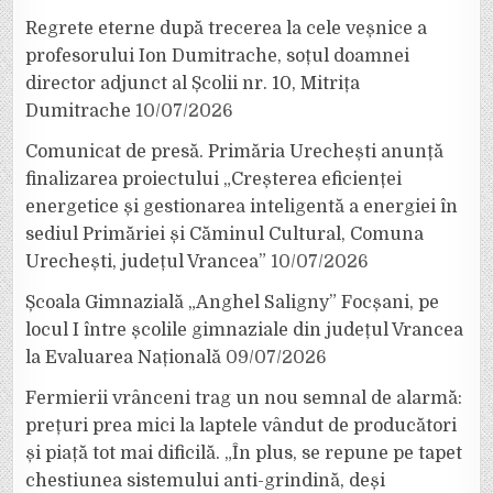
Regrete eterne după trecerea la cele veșnice a
profesorului Ion Dumitrache, soțul doamnei
director adjunct al Școlii nr. 10, Mitrița
Dumitrache
10/07/2026
Comunicat de presă. Primăria Urechești anunță
finalizarea proiectului „Creșterea eficienței
energetice și gestionarea inteligentă a energiei în
sediul Primăriei și Căminul Cultural, Comuna
Urechești, județul Vrancea”
10/07/2026
Școala Gimnazială „Anghel Saligny” Focșani, pe
locul I între școlile gimnaziale din județul Vrancea
la Evaluarea Națională
09/07/2026
Fermierii vrânceni trag un nou semnal de alarmă:
prețuri prea mici la laptele vândut de producători
și piață tot mai dificilă. „În plus, se repune pe tapet
chestiunea sistemului anti-grindină, deși