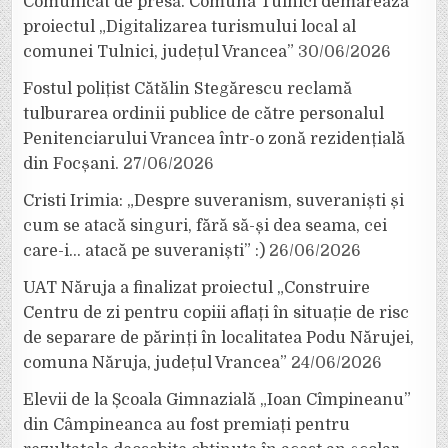
Comunicat de presă. Comuna Tulnici demarează
proiectul „Digitalizarea turismului local al
comunei Tulnici, județul Vrancea”
30/06/2026
Fostul polițist Cătălin Stegărescu reclamă
tulburarea ordinii publice de către personalul
Penitenciarului Vrancea într-o zonă rezidențială
din Focșani.
27/06/2026
Cristi Irimia: „Despre suveranism, suveraniști și
cum se atacă singuri, fără să-și dea seama, cei
care-i… atacă pe suveraniști” :)
26/06/2026
UAT Năruja a finalizat proiectul „Construire
Centru de zi pentru copiii aflați în situație de risc
de separare de părinți în localitatea Podu Nărujei,
comuna Năruja, județul Vrancea”
24/06/2026
Elevii de la Școala Gimnazială „Ioan Cîmpineanu”
din Câmpineanca au fost premiați pentru