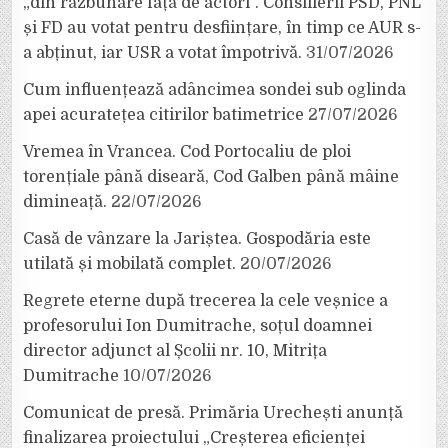
„din răzbunare față de actori”. Consilierii PSD, PNL
și FD au votat pentru desființare, în timp ce AUR s-
a abținut, iar USR a votat împotrivă.
31/07/2026
Cum influențează adâncimea sondei sub oglinda
apei acuratețea citirilor batimetrice
27/07/2026
Vremea în Vrancea. Cod Portocaliu de ploi
torențiale până diseară, Cod Galben până mâine
dimineață.
22/07/2026
Casă de vânzare la Jariștea. Gospodăria este
utilată și mobilată complet.
20/07/2026
Regrete eterne după trecerea la cele veșnice a
profesorului Ion Dumitrache, soțul doamnei
director adjunct al Școlii nr. 10, Mitrița
Dumitrache
10/07/2026
Comunicat de presă. Primăria Urechești anunță
finalizarea proiectului „Creșterea eficienței