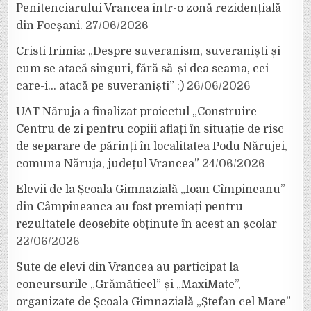
Penitenciarului Vrancea într-o zonă rezidențială
din Focșani.
27/06/2026
Cristi Irimia: „Despre suveranism, suveraniști și
cum se atacă singuri, fără să-și dea seama, cei
care-i… atacă pe suveraniști” :)
26/06/2026
UAT Năruja a finalizat proiectul „Construire
Centru de zi pentru copiii aflați în situație de risc
de separare de părinți în localitatea Podu Nărujei,
comuna Năruja, județul Vrancea”
24/06/2026
Elevii de la Școala Gimnazială „Ioan Cîmpineanu”
din Câmpineanca au fost premiați pentru
rezultatele deosebite obținute în acest an școlar
22/06/2026
Sute de elevi din Vrancea au participat la
concursurile „Grămăticel” și „MaxiMate”,
organizate de Școala Gimnazială „Ștefan cel Mare”