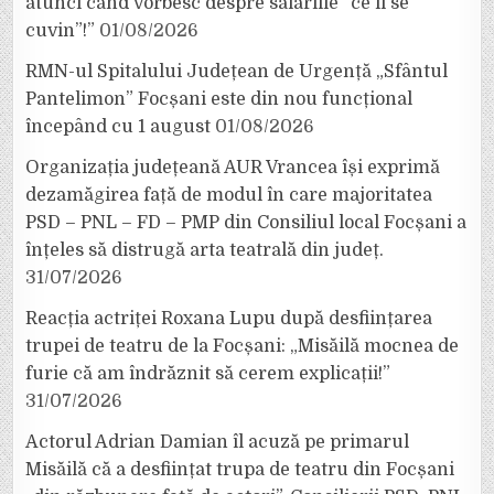
atunci când vorbesc despre salariile ”ce li se
cuvin”!”
01/08/2026
RMN-ul Spitalului Județean de Urgență „Sfântul
Pantelimon” Focșani este din nou funcțional
începând cu 1 august
01/08/2026
Organizația județeană AUR Vrancea își exprimă
dezamăgirea față de modul în care majoritatea
PSD – PNL – FD – PMP din Consiliul local Focșani a
înțeles să distrugă arta teatrală din județ.
31/07/2026
Reacția actriței Roxana Lupu după desființarea
trupei de teatru de la Focșani: „Misăilă mocnea de
furie că am îndrăznit să cerem explicații!”
31/07/2026
Actorul Adrian Damian îl acuză pe primarul
Misăilă că a desființat trupa de teatru din Focșani