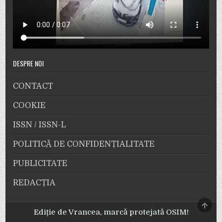
DESPRE NOI
CONTACT
COOKIE
ISSN / ISSN-L
POLITICĂ DE CONFIDENȚIALITATE
PUBLICITATE
REDACȚIA
SCRO
TO
Ediție de Vrancea, marcă protejată OSIM!
TOP