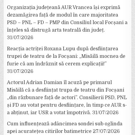
Organizația județeană AUR Vrancea își exprimă
dezamăgirea față de modul în care majoritatea
PSD – PNL – FD – PMP din Consiliul local Focșani a
înțeles să distrugă arta teatrală din județ.
31/07/2026
Reacția actriței Roxana Lupu după desființarea
trupei de teatru de la Focșani: „Misăilă mocnea de
furie că am îndrăznit să cerem explicații!”
31/07/2026
Actorul Adrian Damian îl acuză pe primarul
Misăilă că a desființat trupa de teatru din Focșani
„din răzbunare față de actori”. Consilierii PSD, PNL
și FD au votat pentru desființare, în timp ce AUR s-
a abținut, iar USR a votat împotrivă.
31/07/2026
Cum influențează adâncimea sondei sub oglinda
apei acuratețea citirilor batimetrice
27/07/2026