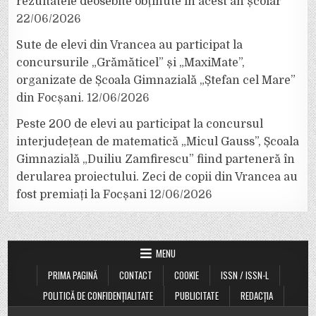
rezultatele deosebite obținute în acest an școlar
22/06/2026
Sute de elevi din Vrancea au participat la
concursurile „Grămăticel” și „MaxiMate”,
organizate de Școala Gimnazială „Ștefan cel Mare”
din Focșani.
12/06/2026
Peste 200 de elevi au participat la concursul
interjudețean de matematică „Micul Gauss”, Școala
Gimnazială „Duiliu Zamfirescu” fiind parteneră în
derularea proiectului. Zeci de copii din Vrancea au
fost premiați la Focșani
12/06/2026
MENU
PRIMA PAGINĂ
CONTACT
COOKIE
ISSN / ISSN-L
POLITICĂ DE CONFIDENȚIALITATE
PUBLICITATE
REDACȚIA