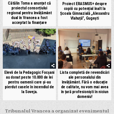
Cătălin Toma a anunțat că
Proiect ERASMUS+ despre
proiectul consorțiului
copiii cu potențial înalt la
regional pentru învățământ
Școala Gimnazială „Alexandru
dual în Vrancea a fost
Vlahuță”, Gugești
acceptat la finanțare
Elevii de la Pedagogic Focșani
Lista completă de revendicări
au donat peste 10.000 de lei
ale personalului din
pentru oamenii care și-au
învățământ. Fără o educație
pierdut casele în incendiul de
de calitate, nu vom mai avea
la Soveja.
în țară profesioniști în niciun
domeniu!
Navigare
Tribunalul Vrancea a organizat evenimentul