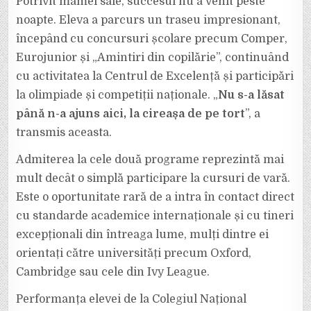
Potrivit mamei sale, succesul nu a venit peste
noapte. Eleva a parcurs un traseu impresionant,
începând cu concursuri școlare precum Comper,
Eurojunior și „Amintiri din copilărie”, continuând
cu activitatea la Centrul de Excelență și participări
la olimpiade și competiții naționale. „
Nu s-a lăsat
până n-a ajuns aici, la cireașa de pe tort
”, a
transmis aceasta.
Admiterea la cele două programe reprezintă mai
mult decât o simplă participare la cursuri de vară.
Este o oportunitate rară de a intra în contact direct
cu standarde academice internaționale și cu tineri
excepționali din întreaga lume, mulți dintre ei
orientați către universități precum Oxford,
Cambridge sau cele din Ivy League.
Performanța elevei de la Colegiul Național