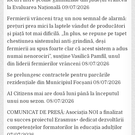
la Evaluarea Națională
09/07/2026
Fermierii vrânceni trag un nou semnal de alarmă:
prețuri prea mici la laptele vândut de producători
și piață tot mai dificilă. „În plus, se repune pe tapet
chestiunea sistemului anti-grindină, deși
fermierii au spus foarte clar că acest sistem a adus
numai nenorociri”, susține Vasilică Pamfil, unul
din liderii fermierilor vrânceni
08/07/2026
Se prelungesc contractele pentru parcările
rezidențiale din Municipiul Focșani
08/07/2026
AI Citizens mai are două luni până la începutul
unui nou sezon.
08/07/2026
COMUNICAT DE PRESĂ: Asociația NOI a finalizat
cu succes proiectul Erasmus+ dedicat dezvoltării
competențelor formatorilor în educația adulților
07/07/2026