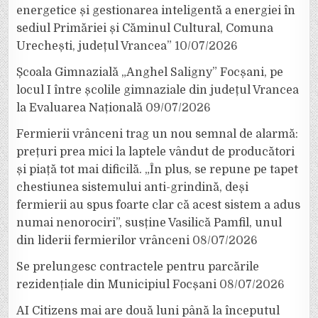
energetice și gestionarea inteligentă a energiei în
sediul Primăriei și Căminul Cultural, Comuna
Urechești, județul Vrancea”
10/07/2026
Școala Gimnazială „Anghel Saligny” Focșani, pe
locul I între școlile gimnaziale din județul Vrancea
la Evaluarea Națională
09/07/2026
Fermierii vrânceni trag un nou semnal de alarmă:
prețuri prea mici la laptele vândut de producători
și piață tot mai dificilă. „În plus, se repune pe tapet
chestiunea sistemului anti-grindină, deși
fermierii au spus foarte clar că acest sistem a adus
numai nenorociri”, susține Vasilică Pamfil, unul
din liderii fermierilor vrânceni
08/07/2026
Se prelungesc contractele pentru parcările
rezidențiale din Municipiul Focșani
08/07/2026
AI Citizens mai are două luni până la începutul