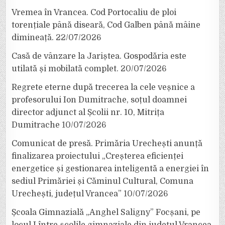
Vremea în Vrancea. Cod Portocaliu de ploi
torențiale până diseară, Cod Galben până mâine
dimineață.
22/07/2026
Casă de vânzare la Jariștea. Gospodăria este
utilată și mobilată complet.
20/07/2026
Regrete eterne după trecerea la cele veșnice a
profesorului Ion Dumitrache, soțul doamnei
director adjunct al Școlii nr. 10, Mitrița
Dumitrache
10/07/2026
Comunicat de presă. Primăria Urechești anunță
finalizarea proiectului „Creșterea eficienței
energetice și gestionarea inteligentă a energiei în
sediul Primăriei și Căminul Cultural, Comuna
Urechești, județul Vrancea”
10/07/2026
Școala Gimnazială „Anghel Saligny” Focșani, pe
locul I între școlile gimnaziale din județul Vrancea