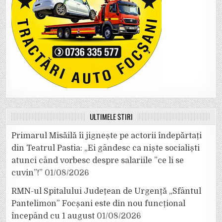
ULTIMELE ȘTIRI
Primarul Misăilă îi jignește pe actorii îndepărtați
din Teatrul Pastia: „Ei gândesc ca niște socialiști
atunci când vorbesc despre salariile ”ce li se
cuvin”!”
01/08/2026
RMN-ul Spitalului Județean de Urgență „Sfântul
Pantelimon” Focșani este din nou funcțional
începând cu 1 august
01/08/2026