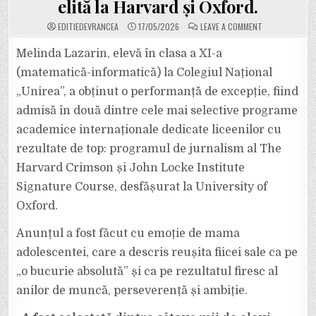
elită la Harvard și Oxford.
ON
EDITIEDEVRANCEA
17/05/2026
LEAVE A COMMENT
PERFORMANȚĂ
REMARCABILĂ
PENTRU
Melinda Lazarin, elevă în clasa a XI-a
MELINDA
LAZARIN,
(matematică-informatică) la Colegiul Național
ELEVA
COLEGIULUI
„Unirea”, a obținut o performanță de excepție, fiind
NAȚIONAL
„UNIREA”
admisă în două dintre cele mai selective programe
DIN
FOCȘANI.
A
academice internaționale dedicate liceenilor cu
FOST
ADMISĂ
rezultate de top: programul de jurnalism al The
LA
PROGRAME
Harvard Crimson și John Locke Institute
ACADEMICE
DE
Signature Course, desfășurat la University of
ELITĂ
LA
HARVARD
Oxford.
ȘI
OXFORD.
Anunțul a fost făcut cu emoție de mama
adolescentei, care a descris reușita fiicei sale ca pe
„o bucurie absolută” și ca pe rezultatul firesc al
anilor de muncă, perseverență și ambiție.