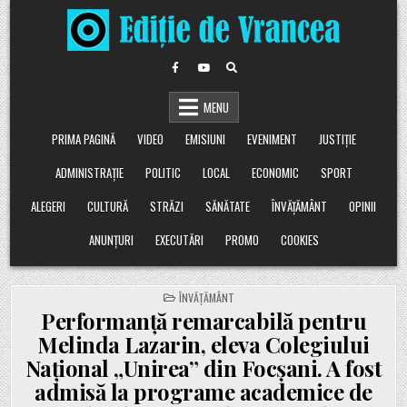
Skip
to
content
MENU
PRIMA PAGINĂ
VIDEO
EMISIUNI
EVENIMENT
JUSTIȚIE
ADMINISTRAȚIE
POLITIC
LOCAL
ECONOMIC
SPORT
ALEGERI
CULTURĂ
STRĂZI
SĂNĂTATE
ÎNVĂȚĂMÂNT
OPINII
ANUNȚURI
EXECUTĂRI
PROMO
COOKIES
POSTED
ÎNVĂȚĂMÂNT
IN
Performanță remarcabilă pentru
Melinda Lazarin, eleva Colegiului
Național „Unirea” din Focșani. A fost
admisă la programe academice de