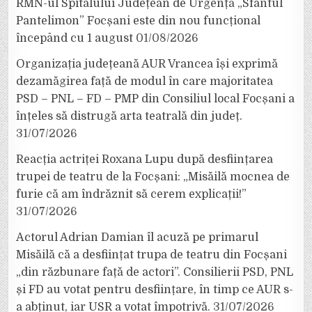
RMN-ul Spitalului Județean de Urgență „Sfântul
Pantelimon” Focșani este din nou funcțional
începând cu 1 august
01/08/2026
Organizația județeană AUR Vrancea își exprimă
dezamăgirea față de modul în care majoritatea
PSD – PNL – FD – PMP din Consiliul local Focșani a
înțeles să distrugă arta teatrală din județ.
31/07/2026
Reacția actriței Roxana Lupu după desființarea
trupei de teatru de la Focșani: „Misăilă mocnea de
furie că am îndrăznit să cerem explicații!”
31/07/2026
Actorul Adrian Damian îl acuză pe primarul
Misăilă că a desființat trupa de teatru din Focșani
„din răzbunare față de actori”. Consilierii PSD, PNL
și FD au votat pentru desființare, în timp ce AUR s-
a abținut, iar USR a votat împotrivă.
31/07/2026