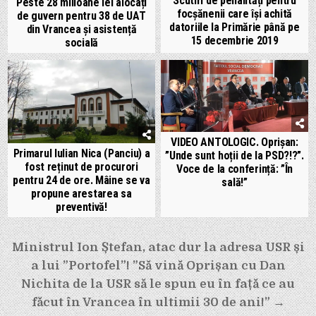
Scutiri de penalități pentru
Peste 28 milioane lei alocați
focșănenii care își achită
de guvern pentru 38 de UAT
datoriile la Primărie până pe
din Vrancea și asistență
15 decembrie 2019
socială
VIDEO ANTOLOGIC. Oprișan:
Primarul Iulian Nica (Panciu) a
”Unde sunt hoții de la PSD?!?”.
fost reținut de procurori
Voce de la conferință: ”În
pentru 24 de ore. Mâine se va
sală!”
propune arestarea sa
preventivă!
Navigare
Ministrul Ion Ștefan, atac dur la adresa USR și
în
a lui ”Portofel”! ”Să vină Oprișan cu Dan
articole
Nichita de la USR să le spun eu în față ce au
făcut în Vrancea în ultimii 30 de ani!” →