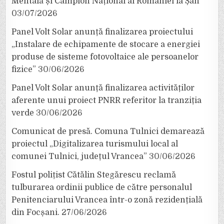
Mentală și Campion Național al României la Șah
03/07/2026
Panel Volt Solar anunță finalizarea proiectului
„Instalare de echipamente de stocare a energiei
produse de sisteme fotovoltaice ale persoanelor
fizice”
30/06/2026
Panel Volt Solar anunță finalizarea activităților
aferente unui proiect PNRR referitor la tranziția
verde
30/06/2026
Comunicat de presă. Comuna Tulnici demarează
proiectul „Digitalizarea turismului local al
comunei Tulnici, județul Vrancea”
30/06/2026
Fostul polițist Cătălin Stegărescu reclamă
tulburarea ordinii publice de către personalul
Penitenciarului Vrancea într-o zonă rezidențială
din Focșani.
27/06/2026