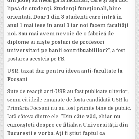
din județ să meargă la facultăți, care și așa duc
lipsă de studenți. Studenți funcționali, bine
orientați. Doar 1 din 3 studenți care intră în
anul 1 mai iese în anul 3 iar noi facem facultăți
noi. Sau mai avem nevoie de o fabrică de
diplome și niște posturi de profesori
universitari pe banii contribuabililor?
”, a fost
postarea acesteia pe FB.
USR, taxat dur pentru ideea anti-facultate la
Focșani
Sute de reacții anti-USR au fost publicate ulterior,
semn că ideile emanate de fosta candidată USR la
Primăria Focșani nu au fost primite bine de public.
Iată câteva dintre ele: ”
Din câte văd, chiar nu
cunoașteți despre ce filiala a Universității din
București e vorba. Ați fi știut faptul ca