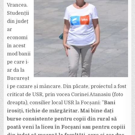
Vrancea.
Studenții
din județ
ar
economi
în acest
mod banii
pe care i-
ar da la
Bucureșt
i pe cazare și mâncare. Din păcate, proiectul a fost
criticat de USR, prin vocea Corinei Atanasiu (foto
dreapta), consilier local USR la Focșani: ”
Bani
irosiți, tichie de mărgăritar. Mai bine dați
burse consistente pentru copii din rural să
poată veni la liceu în Focșani sau pentru copiii