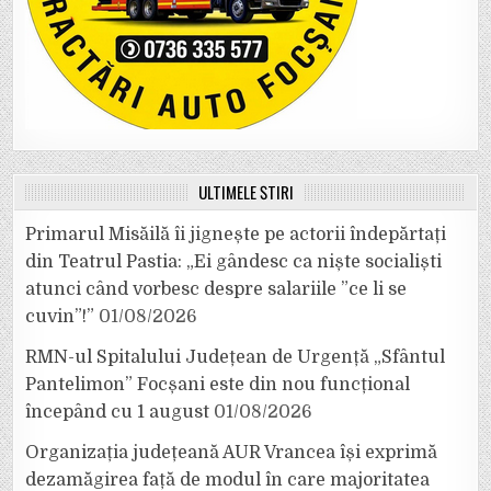
ULTIMELE ȘTIRI
Primarul Misăilă îi jignește pe actorii îndepărtați
din Teatrul Pastia: „Ei gândesc ca niște socialiști
atunci când vorbesc despre salariile ”ce li se
cuvin”!”
01/08/2026
RMN-ul Spitalului Județean de Urgență „Sfântul
Pantelimon” Focșani este din nou funcțional
începând cu 1 august
01/08/2026
Organizația județeană AUR Vrancea își exprimă
dezamăgirea față de modul în care majoritatea