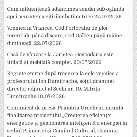
Cum influențează adâncimea sondei sub oglinda
apei acuratețea citirilor batimetrice
27/07/2026
Vremea în Vrancea. Cod Portocaliu de ploi
torențiale până diseară, Cod Galben până mâine
dimineață.
22/07/2026
Casă de vânzare la Jariștea. Gospodăria este
utilată și mobilată complet.
20/07/2026
Regrete eterne după trecerea la cele veșnice a
profesorului Ion Dumitrache, soțul doamnei
director adjunct al Școlii nr. 10, Mitrița
Dumitrache
10/07/2026
Comunicat de presă. Primăria Urechești anunță
finalizarea proiectului „Creșterea eficienței
energetice și gestionarea inteligentă a energiei în
sediul Primăriei și Căminul Cultural, Comuna