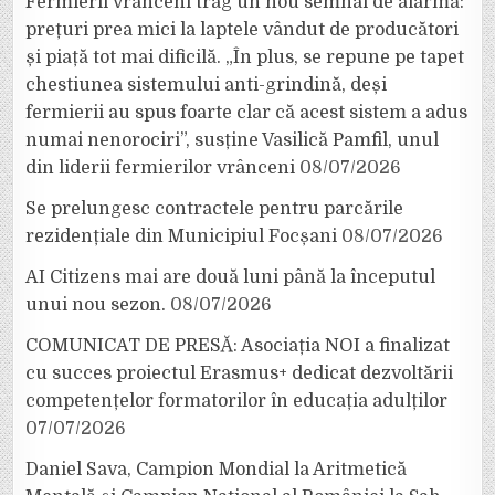
Fermierii vrânceni trag un nou semnal de alarmă:
prețuri prea mici la laptele vândut de producători
și piață tot mai dificilă. „În plus, se repune pe tapet
chestiunea sistemului anti-grindină, deși
fermierii au spus foarte clar că acest sistem a adus
numai nenorociri”, susține Vasilică Pamfil, unul
din liderii fermierilor vrânceni
08/07/2026
Se prelungesc contractele pentru parcările
rezidențiale din Municipiul Focșani
08/07/2026
AI Citizens mai are două luni până la începutul
unui nou sezon.
08/07/2026
COMUNICAT DE PRESĂ: Asociația NOI a finalizat
cu succes proiectul Erasmus+ dedicat dezvoltării
competențelor formatorilor în educația adulților
07/07/2026
Daniel Sava, Campion Mondial la Aritmetică