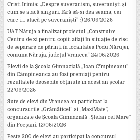
Cristi Irimia: „Despre suveranism, suveraniști și
cum se atacă singuri, fără să-și dea seama, cei
care-i… atacă pe suveraniști” :)
26/06/2026
UAT Năruja a finalizat proiectul „Construire
Centru de zi pentru copiii aflați în situație de risc
de separare de părinți în localitatea Podu Nărujei,
comuna Năruja, județul Vrancea”
24/06/2026
Elevii de la Școala Gimnazială „Ioan Cîmpineanu”
din Câmpineanca au fost premiați pentru
rezultatele deosebite obținute în acest an școlar
22/06/2026
Sute de elevi din Vrancea au participat la
concursurile „Grămăticel” și „MaxiMate”,
organizate de Școala Gimnazială „Ștefan cel Mare”
din Focșani.
12/06/2026
Peste 200 de elevi au participat la concursul