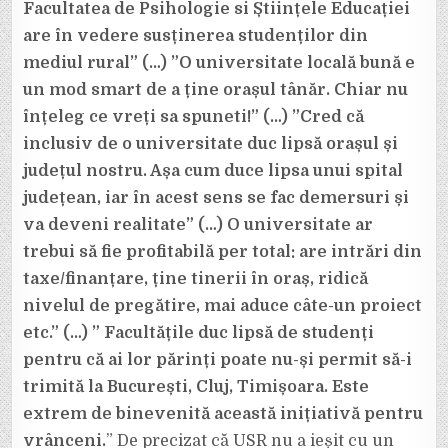
Facultatea de Psihologie si Științele Educației
are în vedere susținerea studenților din
mediul rural” (…) ”O universitate locală bună e
un mod smart de a ține orașul tânăr. Chiar nu
înțeleg ce vreți sa spuneti!” (…) ”Cred că
inclusiv de o universitate duc lipsă orașul și
județul nostru. Așa cum duce lipsa unui spital
județean, iar în acest sens se fac demersuri și
va deveni realitate” (…) O universitate ar
trebui să fie profitabilă per total: are intrări din
taxe/finanțare, ține tinerii în oraș, ridică
nivelul de pregătire, mai aduce câte-un proiect
etc.” (…) ” Facultățile duc lipsă de studenți
pentru că ai lor părinți poate nu-și permit să-i
trimită la București, Cluj, Timișoara. Este
extrem de binevenită această inițiativă pentru
vrânceni.
” De precizat că USR nu a ieșit cu un