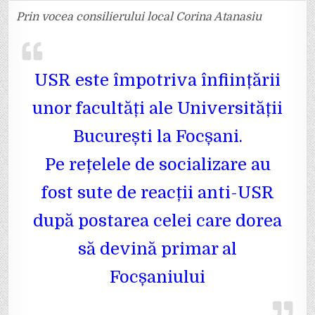
ESTE
ÎMPOTRIVA
Prin vocea consilierului local Corina Atanasiu
ÎNFIINȚĂRII
UNOR
FACULTĂȚI
ALE
UNIVERSITĂȚII
BUCUREȘTI
LA
USR este împotriva înființării
FOCȘANI
unor facultăți ale Universității
București la Focșani.
Pe rețelele de socializare au
fost sute de reacții anti-USR
după postarea celei care dorea
să devină primar al
Focșaniului