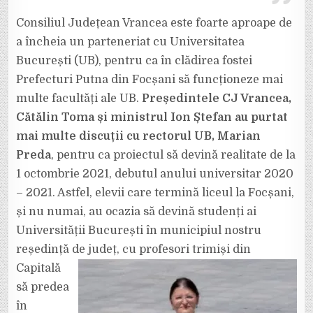
Consiliul Județean Vrancea este foarte aproape de
a încheia un parteneriat cu Universitatea
București (UB), pentru ca în clădirea fostei
Prefecturi Putna din Focșani să funcționeze mai
multe facultăți ale UB.
Președintele CJ Vrancea,
Cătălin Toma și ministrul Ion Ștefan au purtat
mai multe discuții cu rectorul UB, Marian
Preda
, pentru ca proiectul să devină realitate de la
1 octombrie 2021, debutul anului universitar 2020
– 2021. Astfel, elevii care termină liceul la Focșani,
și nu numai, au ocazia să devină studenți ai
Universității București în municipiul nostru
reședință de
județ, cu profesori trimiși din
Capitală
să predea
în