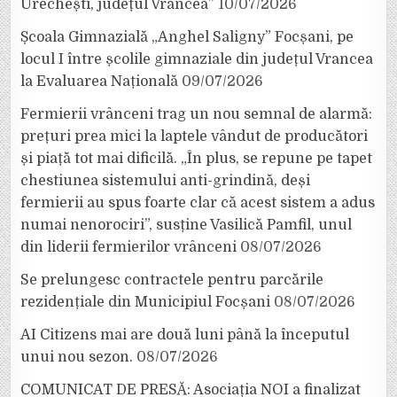
Urechești, județul Vrancea”
10/07/2026
Școala Gimnazială „Anghel Saligny” Focșani, pe
locul I între școlile gimnaziale din județul Vrancea
la Evaluarea Națională
09/07/2026
Fermierii vrânceni trag un nou semnal de alarmă:
prețuri prea mici la laptele vândut de producători
și piață tot mai dificilă. „În plus, se repune pe tapet
chestiunea sistemului anti-grindină, deși
fermierii au spus foarte clar că acest sistem a adus
numai nenorociri”, susține Vasilică Pamfil, unul
din liderii fermierilor vrânceni
08/07/2026
Se prelungesc contractele pentru parcările
rezidențiale din Municipiul Focșani
08/07/2026
AI Citizens mai are două luni până la începutul
unui nou sezon.
08/07/2026
COMUNICAT DE PRESĂ: Asociația NOI a finalizat