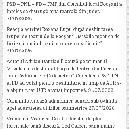
PSD – PNL – FD – PMP din Consiliul local Focșani a
înțeles să distrugă arta teatrală din județ.
31/07/2026
Reacția actriței Roxana Lupu după desființarea
trupei de teatru de la Focșani: „Misăilă mocnea de
furie că am îndrăznit să cerem explicații!”
31/07/2026
Actorul Adrian Damian îl acuză pe primarul
Misăilă că a desființat trupa de teatru din Focșani
„din răzbunare față de actori”. Consilierii PSD, PNL
și FD au votat pentru desființare, în timp ce AUR s-
a abținut, iar USR a votat împotrivă.
31/07/2026
Cum influențează adâncimea sondei sub oglinda
apei acuratețea citirilor batimetrice
27/07/2026
Vremea în Vrancea. Cod Portocaliu de ploi
torențiale până diseară, Cod Galben până mâine