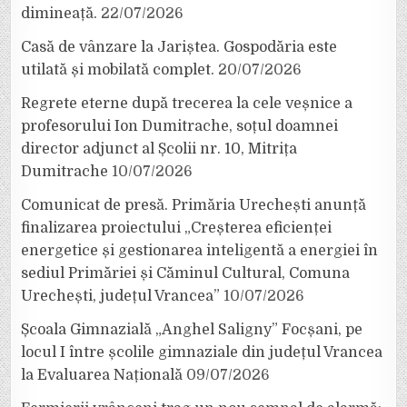
dimineață.
22/07/2026
Casă de vânzare la Jariștea. Gospodăria este
utilată și mobilată complet.
20/07/2026
Regrete eterne după trecerea la cele veșnice a
profesorului Ion Dumitrache, soțul doamnei
director adjunct al Școlii nr. 10, Mitrița
Dumitrache
10/07/2026
Comunicat de presă. Primăria Urechești anunță
finalizarea proiectului „Creșterea eficienței
energetice și gestionarea inteligentă a energiei în
sediul Primăriei și Căminul Cultural, Comuna
Urechești, județul Vrancea”
10/07/2026
Școala Gimnazială „Anghel Saligny” Focșani, pe
locul I între școlile gimnaziale din județul Vrancea
la Evaluarea Națională
09/07/2026