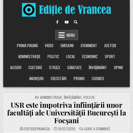
Skip
to
content
MENU
PRIMA PAGINĂ
VIDEO
EMISIUNI
EVENIMENT
JUSTIȚIE
ADMINISTRAȚIE
POLITIC
LOCAL
ECONOMIC
SPORT
ALEGERI
CULTURĂ
STRĂZI
SĂNĂTATE
ÎNVĂȚĂMÂNT
OPINII
ANUNȚURI
EXECUTĂRI
PROMO
COOKIES
POSTED
ADMINISTRAȚIE
,
ÎNVĂȚĂMÂNT
,
POLITIC
IN
USR este împotriva înființării unor
facultăți ale Universității București la
Focșani
ON
EDITIEDEVRANCEA
01/12/2020
LEAVE A COMMENT
USR