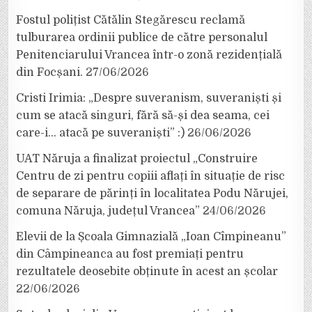
Fostul polițist Cătălin Stegărescu reclamă
tulburarea ordinii publice de către personalul
Penitenciarului Vrancea într-o zonă rezidențială
din Focșani.
27/06/2026
Cristi Irimia: „Despre suveranism, suveraniști și
cum se atacă singuri, fără să-și dea seama, cei
care-i… atacă pe suveraniști” :)
26/06/2026
UAT Năruja a finalizat proiectul „Construire
Centru de zi pentru copiii aflați în situație de risc
de separare de părinți în localitatea Podu Nărujei,
comuna Năruja, județul Vrancea”
24/06/2026
Elevii de la Școala Gimnazială „Ioan Cîmpineanu”
din Câmpineanca au fost premiați pentru
rezultatele deosebite obținute în acest an școlar
22/06/2026