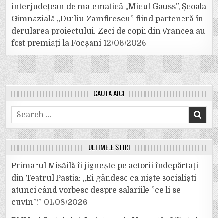
interjudețean de matematică „Micul Gauss”, Școala
Gimnazială „Duiliu Zamfirescu” fiind parteneră în
derularea proiectului. Zeci de copii din Vrancea au
fost premiați la Focșani
12/06/2026
CAUTĂ AICI
Search
for:
ULTIMELE ȘTIRI
Primarul Misăilă îi jignește pe actorii îndepărtați
din Teatrul Pastia: „Ei gândesc ca niște socialiști
atunci când vorbesc despre salariile ”ce li se
cuvin”!”
01/08/2026