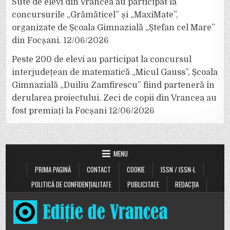
Sute de elevi din Vrancea au participat la
concursurile „Grămăticel” și „MaxiMate”,
organizate de Școala Gimnazială „Ștefan cel Mare”
din Focșani.
12/06/2026
Peste 200 de elevi au participat la concursul
interjudețean de matematică „Micul Gauss”, Școala
Gimnazială „Duiliu Zamfirescu” fiind parteneră în
derularea proiectului. Zeci de copii din Vrancea au
fost premiați la Focșani
12/06/2026
MENU
PRIMA PAGINĂ
CONTACT
COOKIE
ISSN / ISSN-L
POLITICĂ DE CONFIDENȚIALITATE
PUBLICITATE
REDACȚIA