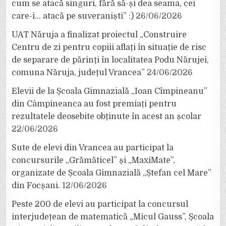
cum se atacă singuri, fără să-și dea seama, cei
care-i… atacă pe suveraniști” :)
26/06/2026
UAT Năruja a finalizat proiectul „Construire
Centru de zi pentru copiii aflați în situație de risc
de separare de părinți în localitatea Podu Nărujei,
comuna Năruja, județul Vrancea”
24/06/2026
Elevii de la Școala Gimnazială „Ioan Cîmpineanu”
din Câmpineanca au fost premiați pentru
rezultatele deosebite obținute în acest an școlar
22/06/2026
Sute de elevi din Vrancea au participat la
concursurile „Grămăticel” și „MaxiMate”,
organizate de Școala Gimnazială „Ștefan cel Mare”
din Focșani.
12/06/2026
Peste 200 de elevi au participat la concursul
interjudețean de matematică „Micul Gauss”, Școala