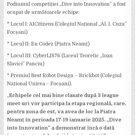
Podiumul competiției „Dive into Innovation” a fost
ocupat de următoarele echipe:
* Locul I: AICitizens (Colegiul Național „Al. I. Cuza”
Focșani)
* Locul II: Eu Codez (Piatra Neamț)
* Locul III: CyberLIS76 (Liceul Teoretic „Ioan
Slavici” Panciu)
* Premiul Best Robot Design – Brickbot (Colegiul
Național Unirea – Focșani).
„
Echipele cel mai bine clasate după 3 league
meet-uri vor participa la etapa regională, care,
pentru zona de est, va avea de loc la Piatra
Neamț în perioada 17-19 ianuarie 2025.
„Dive
into Innovation” a demonstrat încă o dată