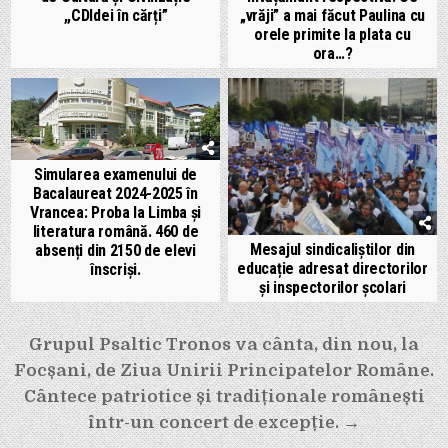
,,CDIdei în cărți”
„vrăji” a mai făcut Paulina cu
orele primite la plata cu
ora…?
Simularea examenului de
Bacalaureat 2024-2025 în
Vrancea: Proba la Limba și
literatura română. 460 de
Mesajul sindicaliștilor din
absenți din 2150 de elevi
educație adresat directorilor
înscriși.
și inspectorilor școlari
Navigare
Grupul Psaltic Tronos va cânta, din nou, la
Focșani, de Ziua Unirii Principatelor Române.
în
Cântece patriotice și tradiționale românești
articole
într-un concert de excepție. →