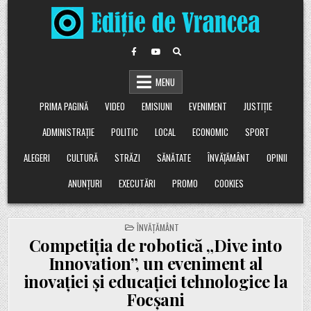
Skip
to
content
MENU
PRIMA PAGINĂ
VIDEO
EMISIUNI
EVENIMENT
JUSTIȚIE
ADMINISTRAȚIE
POLITIC
LOCAL
ECONOMIC
SPORT
ALEGERI
CULTURĂ
STRĂZI
SĂNĂTATE
ÎNVĂȚĂMÂNT
OPINII
ANUNȚURI
EXECUTĂRI
PROMO
COOKIES
POSTED
ÎNVĂȚĂMÂNT
IN
Competiția de robotică „Dive into
Innovation”, un eveniment al
inovației și educației tehnologice la
Focșani