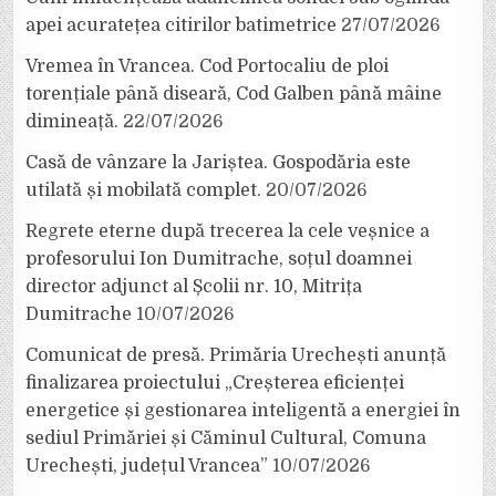
apei acuratețea citirilor batimetrice
27/07/2026
Vremea în Vrancea. Cod Portocaliu de ploi
torențiale până diseară, Cod Galben până mâine
dimineață.
22/07/2026
Casă de vânzare la Jariștea. Gospodăria este
utilată și mobilată complet.
20/07/2026
Regrete eterne după trecerea la cele veșnice a
profesorului Ion Dumitrache, soțul doamnei
director adjunct al Școlii nr. 10, Mitrița
Dumitrache
10/07/2026
Comunicat de presă. Primăria Urechești anunță
finalizarea proiectului „Creșterea eficienței
energetice și gestionarea inteligentă a energiei în
sediul Primăriei și Căminul Cultural, Comuna
Urechești, județul Vrancea”
10/07/2026