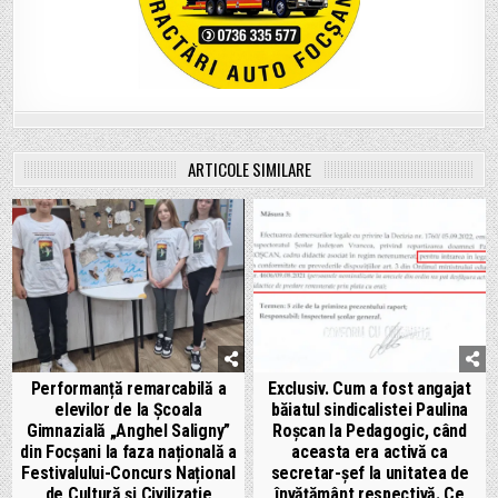
ARTICOLE SIMILARE
Performanță remarcabilă a
Exclusiv. Cum a fost angajat
elevilor de la Școala
băiatul sindicalistei Paulina
Gimnazială „Anghel Saligny”
Roșcan la Pedagogic, când
din Focșani la faza națională a
aceasta era activă ca
Festivalului-Concurs Național
secretar-șef la unitatea de
de Cultură și Civilizație
învățământ respectivă. Ce