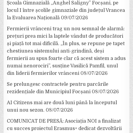
Școala Gimnazială „Anghel Saligny” Focșani, pe
locul I între școlile gimnaziale din județul Vrancea
la Evaluarea Națională
09/07/2026
Fermierii vrânceni trag un nou semnal de alarmă:
prețuri prea mici la laptele vândut de producători
și piață tot mai dificilă. „În plus, se repune pe tapet
chestiunea sistemului anti-grindină, deși
fermierii au spus foarte clar că acest sistem a adus
numai nenorociri”, susține Vasilică Pamfil, unul
din liderii fermierilor vrânceni
08/07/2026
Se prelungesc contractele pentru parcările
rezidențiale din Municipiul Focșani
08/07/2026
AI Citizens mai are două luni până la începutul
unui nou sezon.
08/07/2026
COMUNICAT DE PRESĂ: Asociația NOI a finalizat
cu succes proiectul Erasmus+ dedicat dezvoltării