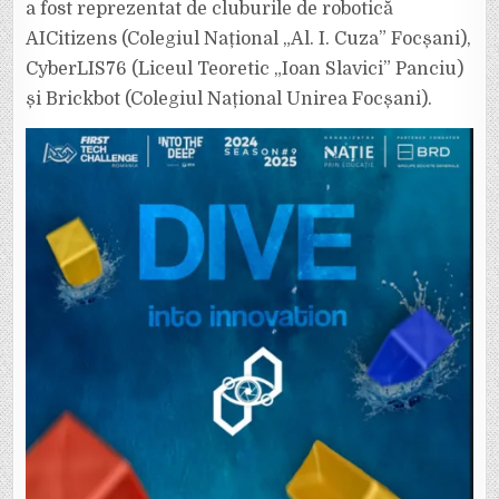
a fost reprezentat de cluburile de robotică
AICitizens (Colegiul Național „Al. I. Cuza” Focșani),
CyberLIS76 (Liceul Teoretic „Ioan Slavici” Panciu)
și Brickbot (Colegiul Național Unirea Focșani).