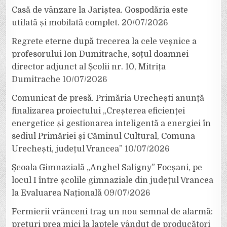
Casă de vânzare la Jariștea. Gospodăria este
utilată și mobilată complet.
20/07/2026
Regrete eterne după trecerea la cele veșnice a
profesorului Ion Dumitrache, soțul doamnei
director adjunct al Școlii nr. 10, Mitrița
Dumitrache
10/07/2026
Comunicat de presă. Primăria Urechești anunță
finalizarea proiectului „Creșterea eficienței
energetice și gestionarea inteligentă a energiei în
sediul Primăriei și Căminul Cultural, Comuna
Urechești, județul Vrancea”
10/07/2026
Școala Gimnazială „Anghel Saligny” Focșani, pe
locul I între școlile gimnaziale din județul Vrancea
la Evaluarea Națională
09/07/2026
Fermierii vrânceni trag un nou semnal de alarmă:
prețuri prea mici la laptele vândut de producători