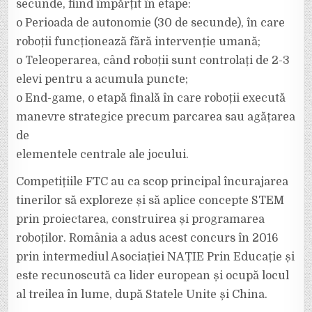
secunde, fiind împărțit în etape:
o Perioada de autonomie (30 de secunde), în care
roboții funcționează fără intervenție umană;
o Teleoperarea, când roboții sunt controlați de 2-3
elevi pentru a acumula puncte;
o End-game, o etapă finală în care roboții execută
manevre strategice precum parcarea sau agățarea
de
elementele centrale ale jocului.
Competițiile FTC au ca scop principal încurajarea
tinerilor să exploreze și să aplice concepte STEM
prin proiectarea, construirea și programarea
roboților. România a adus acest concurs în 2016
prin intermediul Asociației NAȚIE Prin Educație și
este recunoscută ca lider european și ocupă locul
al treilea în lume, după Statele Unite și China.