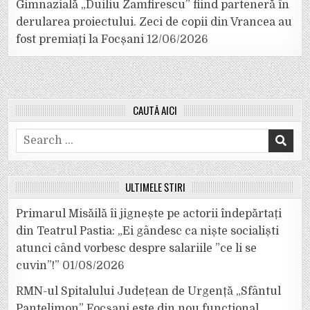
Gimnazială „Duiliu Zamfirescu” fiind parteneră în
derularea proiectului. Zeci de copii din Vrancea au
fost premiați la Focșani
12/06/2026
CAUTĂ AICI
Search
for:
ULTIMELE ȘTIRI
Primarul Misăilă îi jignește pe actorii îndepărtați
din Teatrul Pastia: „Ei gândesc ca niște socialiști
atunci când vorbesc despre salariile ”ce li se
cuvin”!”
01/08/2026
RMN-ul Spitalului Județean de Urgență „Sfântul
Pantelimon” Focșani este din nou funcțional