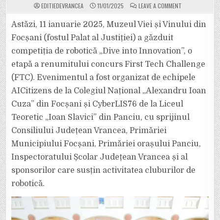
ON
EDITIEDEVRANCEA
11/01/2025
LEAVE A COMMENT
COMPETIȚIA
DE
ROBOTICĂ
Astăzi, 11 ianuarie 2025, Muzeul Viei și Vinului din
„DIVE
INTO
Focșani (fostul Palat al Justiției) a găzduit
INNOVATION”,
UN
competiția de robotică „Dive into Innovation”, o
EVENIMENT
AL
etapă a renumitului concurs First Tech Challenge
INOVAȚIEI
ȘI
EDUCAȚIEI
(FTC). Evenimentul a fost organizat de echipele
TEHNOLOGICE
LA
AICitizens de la Colegiul Național „Alexandru Ioan
FOCȘANI
Cuza” din Focșani și CyberLIS76 de la Liceul
Teoretic „Ioan Slavici” din Panciu, cu sprijinul
Consiliului Județean Vrancea, Primăriei
Municipiului Focșani, Primăriei orașului Panciu,
Inspectoratului Școlar Județean Vrancea și al
sponsorilor care susțin activitatea cluburilor de
robotică.