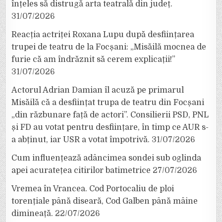
înțeles să distrugă arta teatrală din județ.
31/07/2026
Reacția actriței Roxana Lupu după desființarea
trupei de teatru de la Focșani: „Misăilă mocnea de
furie că am îndrăznit să cerem explicații!”
31/07/2026
Actorul Adrian Damian îl acuză pe primarul
Misăilă că a desființat trupa de teatru din Focșani
„din răzbunare față de actori”. Consilierii PSD, PNL
și FD au votat pentru desființare, în timp ce AUR s-
a abținut, iar USR a votat împotrivă.
31/07/2026
Cum influențează adâncimea sondei sub oglinda
apei acuratețea citirilor batimetrice
27/07/2026
Vremea în Vrancea. Cod Portocaliu de ploi
torențiale până diseară, Cod Galben până mâine
dimineață.
22/07/2026