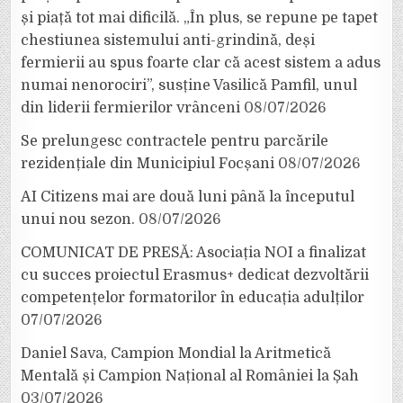
și piață tot mai dificilă. „În plus, se repune pe tapet
chestiunea sistemului anti-grindină, deși
fermierii au spus foarte clar că acest sistem a adus
numai nenorociri”, susține Vasilică Pamfil, unul
din liderii fermierilor vrânceni
08/07/2026
Se prelungesc contractele pentru parcările
rezidențiale din Municipiul Focșani
08/07/2026
AI Citizens mai are două luni până la începutul
unui nou sezon.
08/07/2026
COMUNICAT DE PRESĂ: Asociația NOI a finalizat
cu succes proiectul Erasmus+ dedicat dezvoltării
competențelor formatorilor în educația adulților
07/07/2026
Daniel Sava, Campion Mondial la Aritmetică
Mentală și Campion Național al României la Șah
03/07/2026