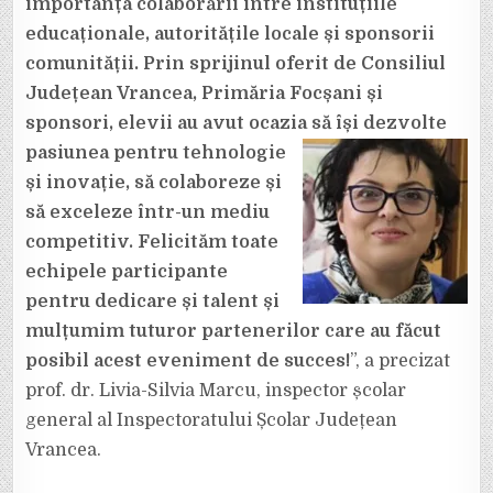
importanța colaborării între instituțiile
educaționale, autoritățile locale și sponsorii
comunității. Prin sprijinul oferit de Consiliul
Județean Vrancea, Primăria Focșani și
sponsori, elevii au avut ocazia să își dezvolte
pasiunea pentru tehnologie
și inovație, să colaboreze și
să exceleze într-un mediu
competitiv. Felicităm toate
echipele participante
pentru dedicare și talent și
mulțumim tuturor partenerilor care au făcut
posibil acest eveniment de succes!
”, a precizat
prof. dr. Livia-Silvia Marcu, inspector școlar
general al Inspectoratului Școlar Județean
Vrancea.