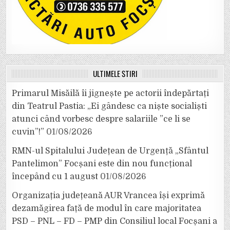
ULTIMELE ȘTIRI
Primarul Misăilă îi jignește pe actorii îndepărtați
din Teatrul Pastia: „Ei gândesc ca niște socialiști
atunci când vorbesc despre salariile ”ce li se
cuvin”!”
01/08/2026
RMN-ul Spitalului Județean de Urgență „Sfântul
Pantelimon” Focșani este din nou funcțional
începând cu 1 august
01/08/2026
Organizația județeană AUR Vrancea își exprimă
dezamăgirea față de modul în care majoritatea
PSD – PNL – FD – PMP din Consiliul local Focșani a