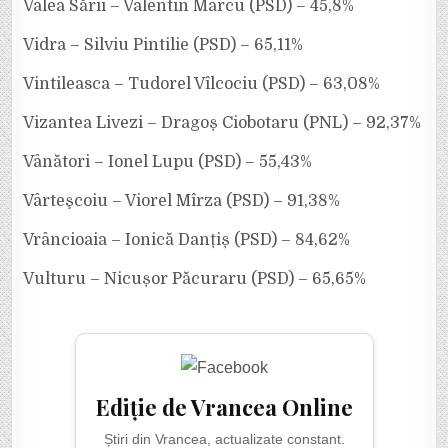
Valea Sării – Valentin Marcu (PSD) – 45,8%
Vidra – Silviu Pintilie (PSD) – 65,11%
Vintileasca – Tudorel Vîlcociu (PSD) – 63,08%
Vizantea Livezi – Dragoș Ciobotaru (PNL) – 92,37%
Vânători – Ionel Lupu (PSD) – 55,43%
Vârteşcoiu – Viorel Mîrza (PSD) – 91,38%
Vrâncioaia – Ionică Danțiș (PSD) – 84,62%
Vulturu – Nicușor Păcuraru (PSD) – 65,65%
Ediție de Vrancea Online
Știri din Vrancea, actualizate constant.