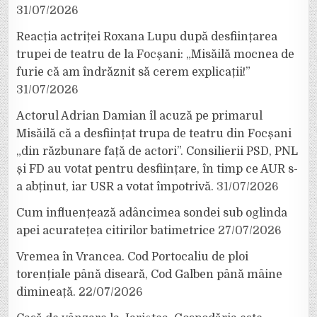
31/07/2026
Reacția actriței Roxana Lupu după desființarea
trupei de teatru de la Focșani: „Misăilă mocnea de
furie că am îndrăznit să cerem explicații!”
31/07/2026
Actorul Adrian Damian îl acuză pe primarul
Misăilă că a desființat trupa de teatru din Focșani
„din răzbunare față de actori”. Consilierii PSD, PNL
și FD au votat pentru desființare, în timp ce AUR s-
a abținut, iar USR a votat împotrivă.
31/07/2026
Cum influențează adâncimea sondei sub oglinda
apei acuratețea citirilor batimetrice
27/07/2026
Vremea în Vrancea. Cod Portocaliu de ploi
torențiale până diseară, Cod Galben până mâine
dimineață.
22/07/2026