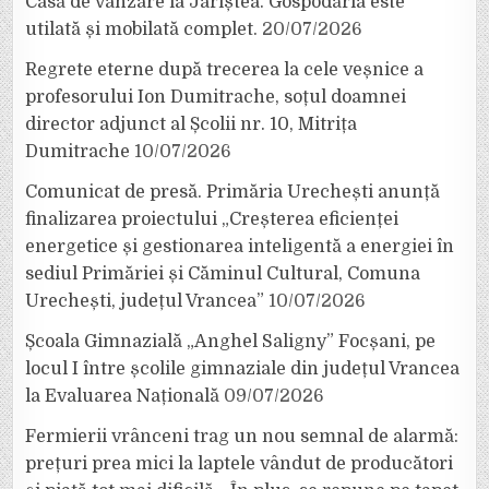
Casă de vânzare la Jariștea. Gospodăria este
utilată și mobilată complet.
20/07/2026
Regrete eterne după trecerea la cele veșnice a
profesorului Ion Dumitrache, soțul doamnei
director adjunct al Școlii nr. 10, Mitrița
Dumitrache
10/07/2026
Comunicat de presă. Primăria Urechești anunță
finalizarea proiectului „Creșterea eficienței
energetice și gestionarea inteligentă a energiei în
sediul Primăriei și Căminul Cultural, Comuna
Urechești, județul Vrancea”
10/07/2026
Școala Gimnazială „Anghel Saligny” Focșani, pe
locul I între școlile gimnaziale din județul Vrancea
la Evaluarea Națională
09/07/2026
Fermierii vrânceni trag un nou semnal de alarmă:
prețuri prea mici la laptele vândut de producători