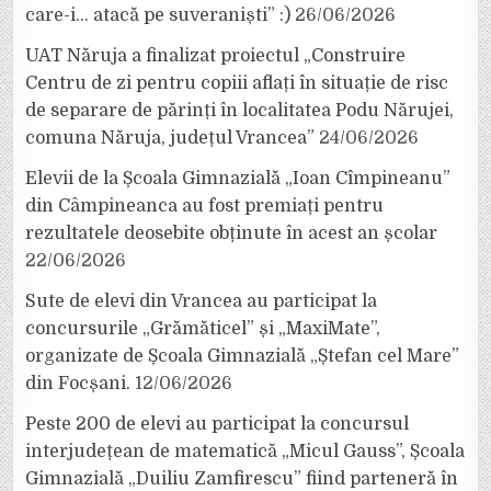
care-i… atacă pe suveraniști” :)
26/06/2026
UAT Năruja a finalizat proiectul „Construire
Centru de zi pentru copiii aflați în situație de risc
de separare de părinți în localitatea Podu Nărujei,
comuna Năruja, județul Vrancea”
24/06/2026
Elevii de la Școala Gimnazială „Ioan Cîmpineanu”
din Câmpineanca au fost premiați pentru
rezultatele deosebite obținute în acest an școlar
22/06/2026
Sute de elevi din Vrancea au participat la
concursurile „Grămăticel” și „MaxiMate”,
organizate de Școala Gimnazială „Ștefan cel Mare”
din Focșani.
12/06/2026
Peste 200 de elevi au participat la concursul
interjudețean de matematică „Micul Gauss”, Școala
Gimnazială „Duiliu Zamfirescu” fiind parteneră în