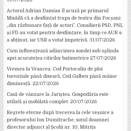
Actorul Adrian Damian îl acuză pe primarul
Misăilă că a desființat trupa de teatru din Focșani
„din răzbunare față de actori”. Consilierii PSD, PNL
și FD au votat pentru desființare, în timp ce AUR s-
a abținut, iar USR a votat împotrivă.
31/07/2026
Cum influențează adâncimea sondei sub oglinda
apei acuratețea citirilor batimetrice
27/07/2026
Vremea în Vrancea. Cod Portocaliu de ploi
torențiale până diseară, Cod Galben până mâine
dimineață.
22/07/2026
Casă de vânzare la Jariștea. Gospodăria este
utilată și mobilată complet.
20/07/2026
Regrete eterne după trecerea la cele veșnice a
profesorului Ion Dumitrache, soțul doamnei
director adjunct al Școlii nr. 10, Mitrița