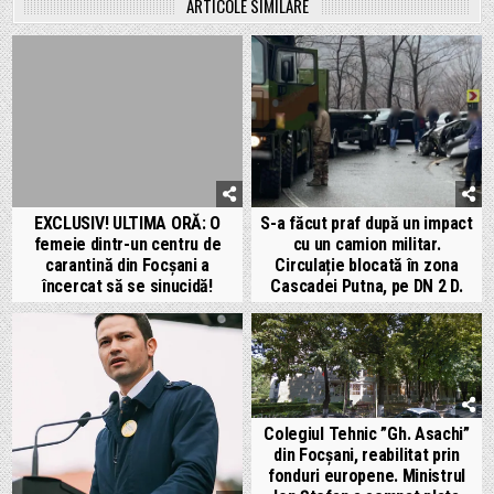
ARTICOLE SIMILARE
EXCLUSIV! ULTIMA ORĂ: O
S-a făcut praf după un impact
femeie dintr-un centru de
cu un camion militar.
carantină din Focșani a
Circulație blocată în zona
încercat să se sinucidă!
Cascadei Putna, pe DN 2 D.
Colegiul Tehnic ”Gh. Asachi”
din Focșani, reabilitat prin
fonduri europene. Ministrul