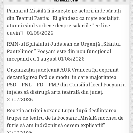
Primarul Misăilă îi jignește pe actorii îndepărtați
din Teatrul Pastia: „Ei gândesc ca niște socialiști
atunci când vorbesc despre salariile ”ce li se
cuvin”!”
01/08/2026
RMN-ul Spitalului Județean de Urgență „Sfântul
Pantelimon” Focșani este din nou funcțional
începând cu 1 august
01/08/2026
Organizația județeană AUR Vrancea își exprimă
dezamăgirea față de modul în care majoritatea
PSD – PNL – FD – PMP din Consiliul local Focșani a
înțeles să distrugă arta teatrală din județ.
31/07/2026
Reacția actriței Roxana Lupu după desființarea
trupei de teatru de la Focșani: „Misăilă mocnea de
furie că am îndrăznit să cerem explicații!”
31/07/2026