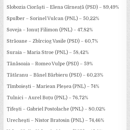
Slobozia Ciorăşti – Elena Gîrneață (PSD) – 89,49%
Spulber – Sorinel Vulcan (PNL) – 50,22%
Soveja – Ionuț Filimon (PNL) – 47,82%
Străoane – Zbîrciog Vasile (PSD) – 60,7%
Suraia – Maria Stroe (PNL) – 58,42%
Tănăsoaia – Romeo Vulpe (PSD) – 59%
Tătăranu – Bănel Bărbieru (PSD) – 60,23%
Tîmboiești – Mariean Pleșea (PNL) – 74%
Tulnici – Aurel Boțu (PNL) – 76,72%
Țifeşti – Gabriel Postolache (PNL) – 80,02%
Urecheşti – Nistor Bratosin (PNL) – 74,46%