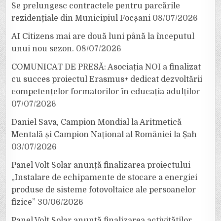
Se prelungesc contractele pentru parcările
rezidențiale din Municipiul Focșani
08/07/2026
AI Citizens mai are două luni până la începutul
unui nou sezon.
08/07/2026
COMUNICAT DE PRESĂ: Asociația NOI a finalizat
cu succes proiectul Erasmus+ dedicat dezvoltării
competențelor formatorilor în educația adulților
07/07/2026
Daniel Sava, Campion Mondial la Aritmetică
Mentală și Campion Național al României la Șah
03/07/2026
Panel Volt Solar anunță finalizarea proiectului
„Instalare de echipamente de stocare a energiei
produse de sisteme fotovoltaice ale persoanelor
fizice”
30/06/2026
Panel Volt Solar anunță finalizarea activităților