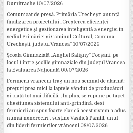
Dumitrache
10/07/2026
Comunicat de presă. Primăria Urechești anunță
finalizarea proiectului „Creșterea eficienței
energetice și gestionarea inteligentă a energiei în
sediul Primăriei și Căminul Cultural, Comuna
Urechești, județul Vrancea”
10/07/2026
Școala Gimnazială „Anghel Saligny” Focșani, pe
locul I între școlile gimnaziale din județul Vrancea
la Evaluarea Națională
09/07/2026
Fermierii vrânceni trag un nou semnal de alarmă:
prețuri prea mici la laptele vândut de producători
și piață tot mai dificilă. „În plus, se repune pe tapet
chestiunea sistemului anti-grindină, deși
fermierii au spus foarte clar că acest sistem a adus
numai nenorociri”, susține Vasilică Pamfil, unul
din liderii fermierilor vrânceni
08/07/2026