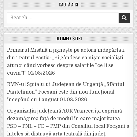
CAUTĂ AICI
Search
for:
ULTIMELE ȘTIRI
Primarul Misăilă îi jignește pe actorii îndepărtați
din Teatrul Pastia: „Ei gândesc ca niște socialiști
atunci când vorbesc despre salariile ”ce li se
cuvin”!”
01/08/2026
RMN-ul Spitalului Județean de Urgență „Sfântul
Pantelimon” Focșani este din nou funcțional
începând cu 1 august
01/08/2026
Organizația județeană AUR Vrancea își exprimă
dezamăgirea față de modul în care majoritatea
PSD – PNL – FD – PMP din Consiliul local Focșani a
înțeles să distrugă arta teatrală din județ.