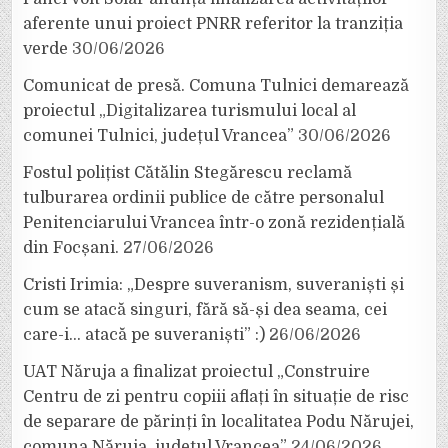
aferente unui proiect PNRR referitor la tranziția
verde
30/06/2026
Comunicat de presă. Comuna Tulnici demarează
proiectul „Digitalizarea turismului local al
comunei Tulnici, județul Vrancea”
30/06/2026
Fostul polițist Cătălin Stegărescu reclamă
tulburarea ordinii publice de către personalul
Penitenciarului Vrancea într-o zonă rezidențială
din Focșani.
27/06/2026
Cristi Irimia: „Despre suveranism, suveraniști și
cum se atacă singuri, fără să-și dea seama, cei
care-i… atacă pe suveraniști” :)
26/06/2026
UAT Năruja a finalizat proiectul „Construire
Centru de zi pentru copiii aflați în situație de risc
de separare de părinți în localitatea Podu Nărujei,
comuna Năruja, județul Vrancea”
24/06/2026