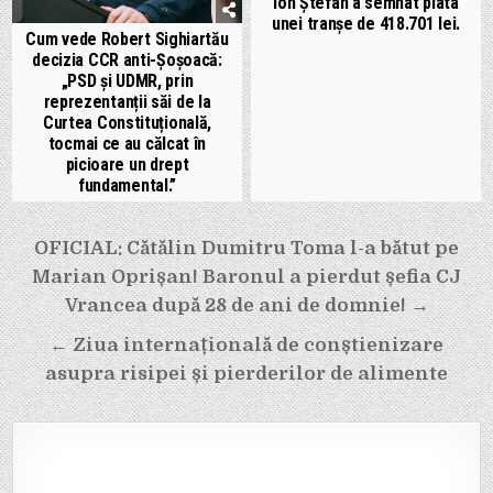
Ion Ștefan a semnat plata
unei tranșe de 418.701 lei.
Cum vede Robert Sighiartău
decizia CCR anti-Șoșoacă:
„PSD și UDMR, prin
reprezentanții săi de la
Curtea Constituțională,
tocmai ce au călcat în
picioare un drept
fundamental.”
Navigare
OFICIAL: Cătălin Dumitru Toma l-a bătut pe
în
Marian Oprișan! Baronul a pierdut șefia CJ
articole
Vrancea după 28 de ani de domnie! →
← Ziua internațională de conștienizare
asupra risipei și pierderilor de alimente