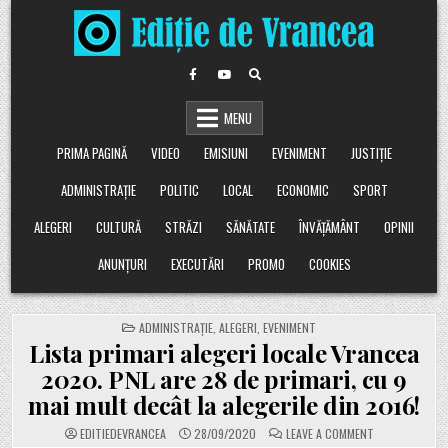
Skip
to
content
MENU
PRIMA PAGINĂ
VIDEO
EMISIUNI
EVENIMENT
JUSTIȚIE
ADMINISTRAȚIE
POLITIC
LOCAL
ECONOMIC
SPORT
ALEGERI
CULTURĂ
STRĂZI
SĂNĂTATE
ÎNVĂȚĂMÂNT
OPINII
ANUNȚURI
EXECUTĂRI
PROMO
COOKIES
POSTED
ADMINISTRAȚIE
,
ALEGERI
,
EVENIMENT
IN
Lista primari alegeri locale Vrancea
2020. PNL are 28 de primari, cu 9
mai mult decât la alegerile din 2016!
ON
EDITIEDEVRANCEA
28/09/2020
LEAVE A COMMENT
LISTA