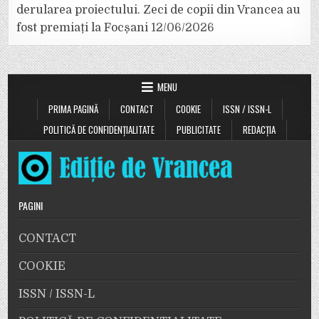
derularea proiectului. Zeci de copii din Vrancea au
fost premiați la Focșani
12/06/2026
MENU
PRIMA PAGINĂ
CONTACT
COOKIE
ISSN / ISSN-L
POLITICĂ DE CONFIDENȚIALITATE
PUBLICITATE
REDACȚIA
PAGINI
CONTACT
COOKIE
ISSN / ISSN-L