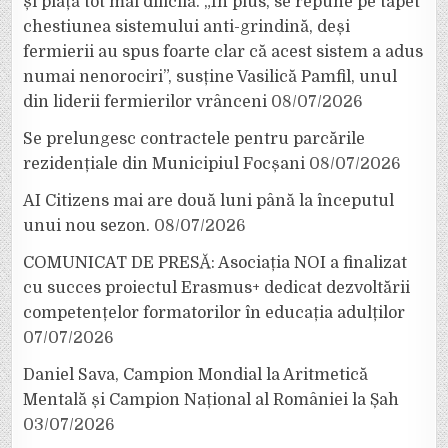
și piață tot mai dificilă. „În plus, se repune pe tapet
chestiunea sistemului anti-grindină, deși
fermierii au spus foarte clar că acest sistem a adus
numai nenorociri”, susține Vasilică Pamfil, unul
din liderii fermierilor vrânceni
08/07/2026
Se prelungesc contractele pentru parcările
rezidențiale din Municipiul Focșani
08/07/2026
AI Citizens mai are două luni până la începutul
unui nou sezon.
08/07/2026
COMUNICAT DE PRESĂ: Asociația NOI a finalizat
cu succes proiectul Erasmus+ dedicat dezvoltării
competențelor formatorilor în educația adulților
07/07/2026
Daniel Sava, Campion Mondial la Aritmetică
Mentală și Campion Național al României la Șah
03/07/2026