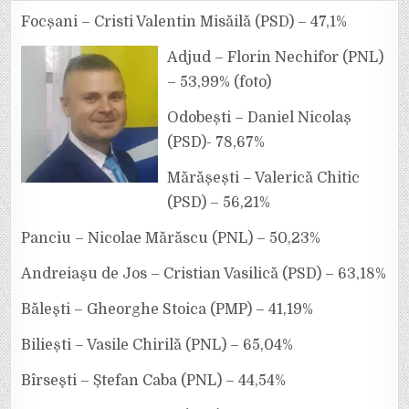
PRIMARI
ALEGERI
Focșani – Cristi Valentin Misăilă (PSD) – 47,1%
LOCALE
VRANCEA
2020.
Adjud – Florin Nechifor (PNL)
PNL
ARE
– 53,99% (foto)
28
DE
PRIMARI,
Odobești – Daniel Nicolaș
CU
9
MAI
(PSD)- 78,67%
MULT
DECÂT
LA
Mărășești – Valerică Chitic
ALEGERILE
DIN
(PSD) – 56,21%
2016!
Panciu – Nicolae Mărăscu (PNL) – 50,23%
Andreiaşu de Jos – Cristian Vasilică (PSD) – 63,18%
Băleşti – Gheorghe Stoica (PMP) – 41,19%
Biliești – Vasile Chirilă (PNL) – 65,04%
Bîrseşti – Ștefan Caba (PNL) – 44,54%