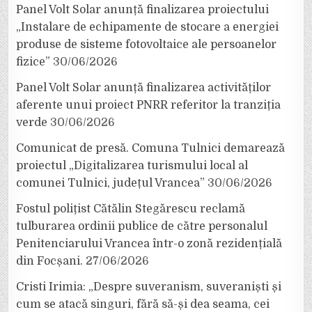
Panel Volt Solar anunță finalizarea proiectului
„Instalare de echipamente de stocare a energiei
produse de sisteme fotovoltaice ale persoanelor
fizice”
30/06/2026
Panel Volt Solar anunță finalizarea activităților
aferente unui proiect PNRR referitor la tranziția
verde
30/06/2026
Comunicat de presă. Comuna Tulnici demarează
proiectul „Digitalizarea turismului local al
comunei Tulnici, județul Vrancea”
30/06/2026
Fostul polițist Cătălin Stegărescu reclamă
tulburarea ordinii publice de către personalul
Penitenciarului Vrancea într-o zonă rezidențială
din Focșani.
27/06/2026
Cristi Irimia: „Despre suveranism, suveraniști și
cum se atacă singuri, fără să-și dea seama, cei