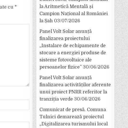
la Aritmetică Mentală și
cate cu
*
Campion Național al României
la Șah
03/07/2026
Panel Volt Solar anunță
finalizarea proiectului
„Instalare de echipamente de
stocare a energiei produse de
sisteme fotovoltaice ale
persoanelor fizice”
30/06/2026
Panel Volt Solar anunță
finalizarea activităților aferente
unui proiect PNRR referitor la
tranziția verde
30/06/2026
Comunicat de presă. Comuna
Tulnici demarează proiectul
„Digitalizarea turismului local