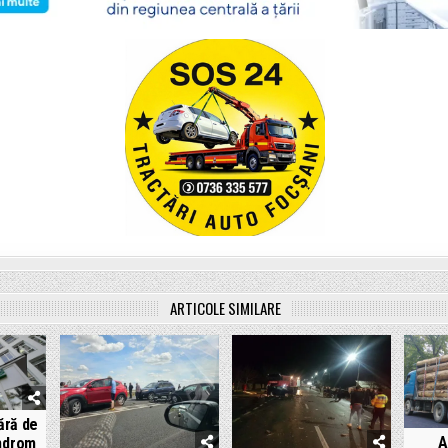
ARTICOLE SIMILARE
ără de
A
indrom