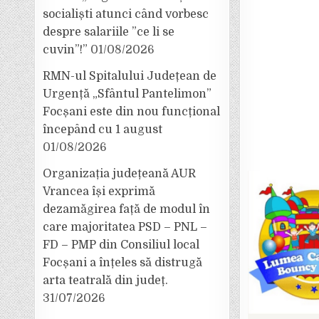
socialiști atunci când vorbesc
despre salariile ”ce li se
cuvin”!”
01/08/2026
RMN-ul Spitalului Județean de
Urgență „Sfântul Pantelimon”
Focșani este din nou funcțional
începând cu 1 august
01/08/2026
Organizația județeană AUR
Vrancea își exprimă
dezamăgirea față de modul în
care majoritatea PSD – PNL –
FD – PMP din Consiliul local
Focșani a înțeles să distrugă
arta teatrală din județ.
31/07/2026