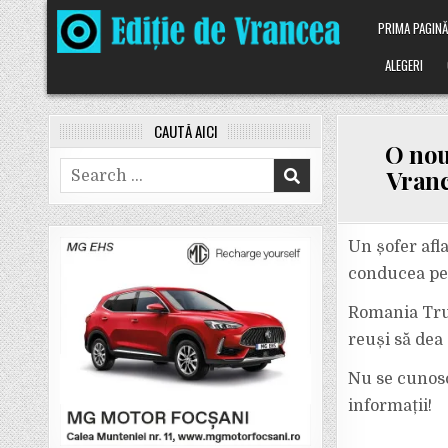
Skip
PRIMA PAGIN
to
content
ALEGERI
CAUTĂ AICI
O nou
Search
Vranc
for:
Un șofer afl
conducea pe 
Romania Truc
reuși să dea 
Nu se cunosc
informații!