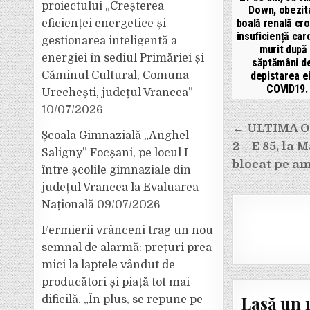
proiectului „Creșterea
Down, obezit
boală renală cro
eficienței energetice și
insuficiență car
gestionarea inteligentă a
murit după
energiei în sediul Primăriei și
săptămâni de
depistarea e
Căminul Cultural, Comuna
COVID19.
Urechești, județul Vrancea”
10/07/2026
Navigar
← ULTIMA OR
Școala Gimnazială „Anghel
în
2 – E 85, la 
Saligny” Focșani, pe locul I
articole
blocat pe am
între școlile gimnaziale din
județul Vrancea la Evaluarea
Națională
09/07/2026
Fermierii vrânceni trag un nou
semnal de alarmă: prețuri prea
mici la laptele vândut de
producători și piață tot mai
Lasă un 
dificilă. „În plus, se repune pe