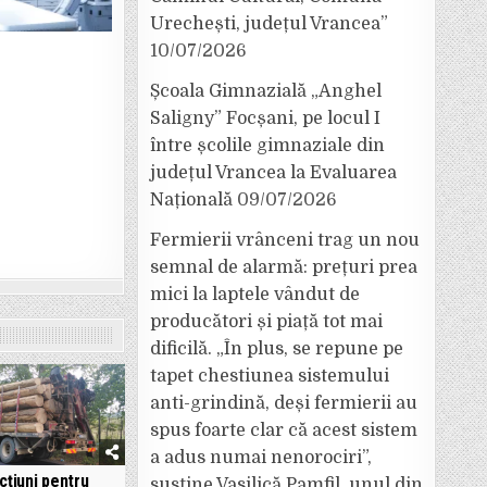
Urechești, județul Vrancea”
10/07/2026
Școala Gimnazială „Anghel
Saligny” Focșani, pe locul I
între școlile gimnaziale din
județul Vrancea la Evaluarea
Națională
09/07/2026
Fermierii vrânceni trag un nou
semnal de alarmă: prețuri prea
mici la laptele vândut de
producători și piață tot mai
dificilă. „În plus, se repune pe
tapet chestiunea sistemului
anti-grindină, deși fermierii au
spus foarte clar că acest sistem
a adus numai nenorociri”,
cțiuni pentru
susține Vasilică Pamfil, unul din