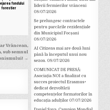
ejarea fondului
liderii fermierilor vrânceni
forestier
08/07/2026
Se prelungesc contractele
pentru parcările rezidențiale
din Municipiul Focșani
08/07/2026
lar Vrâncean,
AI Citizens mai are două luni
-a, sub semnul
până la începutul unui nou
onismului! →
sezon.
08/07/2026
COMUNICAT DE PRESĂ:
Asociația NOI a finalizat cu
succes proiectul Erasmus+
dedicat dezvoltării
competențelor formatorilor în
educația adulților
07/07/2026
Daniel Sava, Campion Mondial