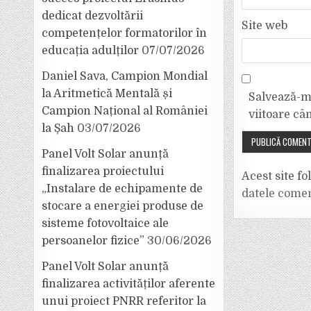
dedicat dezvoltării
Site web
competențelor formatorilor în
educația adulților
07/07/2026
Daniel Sava, Campion Mondial
la Aritmetică Mentală și
Salvează-mi
Campion Național al României
viitoare câ
la Șah
03/07/2026
Panel Volt Solar anunță
finalizarea proiectului
Acest site f
„Instalare de echipamente de
datele comen
stocare a energiei produse de
sisteme fotovoltaice ale
persoanelor fizice”
30/06/2026
Panel Volt Solar anunță
finalizarea activităților aferente
unui proiect PNRR referitor la