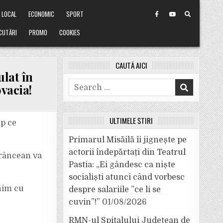
LOCAL
ECONOMIC
SPORT
CUTĂRI
PROMO
COOKIES
CAUTĂ AICI
lat în
Search
ovacia!
for:
ULTIMELE ȘTIRI
mp ce
Primarul Misăilă îi jignește pe
actorii îndepărtați din Teatrul
vrâncean va
Pastia: „Ei gândesc ca niște
socialiști atunci când vorbesc
nim cu
despre salariile ”ce li se
cuvin”!”
01/08/2026
RMN-ul Spitalului Județean de