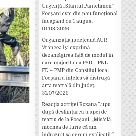
Urgență „Sfântul Pantelimon”
Focșani este din nou funcțional
începând cu 1 august
01/08/2026
Organizația județeană AUR
Vrancea își exprimă
dezamăgirea față de modul în
care majoritatea PSD – PNL –
FD – PMP din Consiliul local
Focșani a înțeles să distrugă
arta teatrală din județ.
31/07/2026
Reacția actriței Roxana Lupu
după desființarea trupei de
teatru de la Focșani: „Misăilă
mocnea de furie că am
îndrăznit să cerem explicații!”