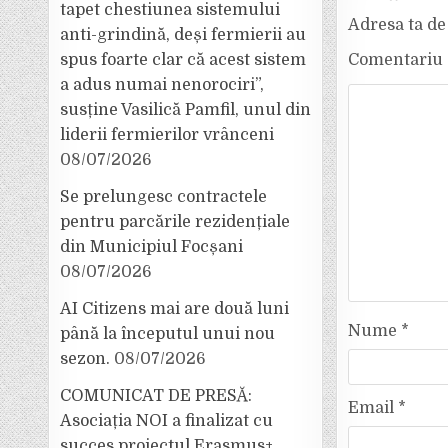
tapet chestiunea sistemului
Adresa ta de 
anti-grindină, deși fermierii au
Comentariu
spus foarte clar că acest sistem
a adus numai nenorociri”,
susține Vasilică Pamfil, unul din
liderii fermierilor vrânceni
08/07/2026
Se prelungesc contractele
pentru parcările rezidențiale
din Municipiul Focșani
08/07/2026
AI Citizens mai are două luni
Nume
*
până la începutul unui nou
sezon.
08/07/2026
COMUNICAT DE PRESĂ:
Email
*
Asociația NOI a finalizat cu
succes proiectul Erasmus+