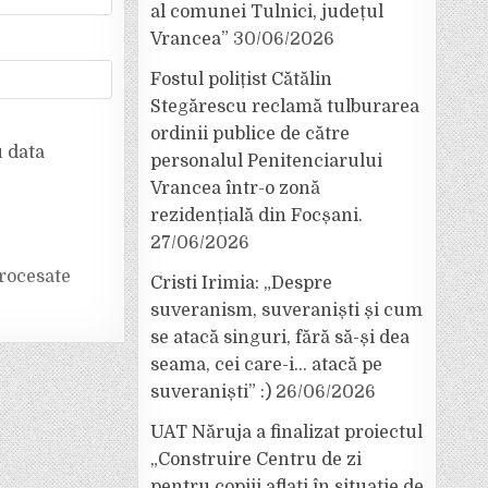
al comunei Tulnici, județul
Vrancea”
30/06/2026
Fostul polițist Cătălin
Stegărescu reclamă tulburarea
ordinii publice de către
u data
personalul Penitenciarului
Vrancea într-o zonă
rezidențială din Focșani.
27/06/2026
rocesate
Cristi Irimia: „Despre
suveranism, suveraniști și cum
se atacă singuri, fără să-și dea
seama, cei care-i… atacă pe
suveraniști” :)
26/06/2026
UAT Năruja a finalizat proiectul
„Construire Centru de zi
pentru copiii aflați în situație de