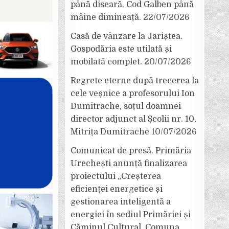
până diseară, Cod Galben până
mâine dimineață.
22/07/2026
Casă de vânzare la Jariștea.
Gospodăria este utilată și
mobilată complet.
20/07/2026
Regrete eterne după trecerea la
cele veșnice a profesorului Ion
Dumitrache, soțul doamnei
director adjunct al Școlii nr. 10,
Mitrița Dumitrache
10/07/2026
Comunicat de presă. Primăria
Urechești anunță finalizarea
proiectului „Creșterea
eficienței energetice și
gestionarea inteligentă a
energiei în sediul Primăriei și
Căminul Cultural, Comuna