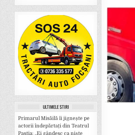
ULTIMELE ȘTIRI
Primarul Misăilă îi jignește pe
actorii îndepărtați din Teatrul
Pastia: „Ei gândesc ca niște