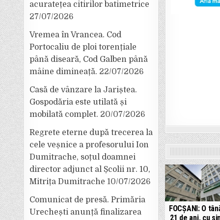
acuratețea citirilor batimetrice
27/07/2026
Vremea în Vrancea. Cod
Portocaliu de ploi torențiale
până diseară, Cod Galben până
mâine dimineață.
22/07/2026
Casă de vânzare la Jariștea.
Gospodăria este utilată și
mobilată complet.
20/07/2026
Regrete eterne după trecerea la
cele veșnice a profesorului Ion
Dumitrache, soțul doamnei
director adjunct al Școlii nr. 10,
Mitrița Dumitrache
10/07/2026
Comunicat de presă. Primăria
FOCȘANI: O tân
Urechești anunță finalizarea
21 de ani, cu s