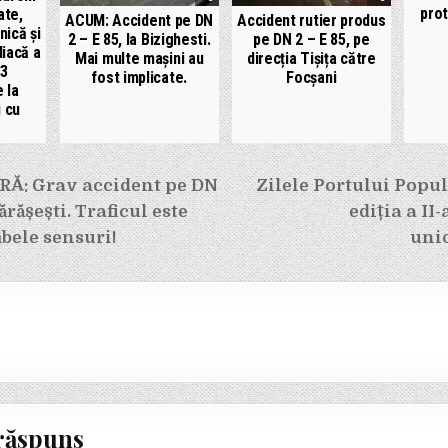
prot
ate,
ACUM: Accident pe DN
Accident rutier produs
nică și
2 – E 85, la Bizighesti.
pe DN 2 – E 85, pe
diacă a
Mai multe mașini au
direcția Tișița către
 3
fost implicate.
Focșani
 la
i cu
e
Ă: Grav accident pe DN
Zilele Portului Popu
Mărășești. Traficul este
ediția a II
bele sensuri!
uni
răspuns