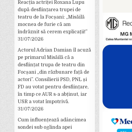
Reacția actriței Roxana Lupu
după desființarea trupei de
teatru de la Focșani: „Misăilă
mocnea de furie că am
îndrăznit să cerem explicații!”
31/07/2026
Actorul Adrian Damian îl acuză
pe primarul Misăilă că a
desființat trupa de teatru din
Focșani „din răzbunare față de
actori”. Consilierii PSD, PNL și
FD au votat pentru desființare,
în timp ce AUR s-a abținut, iar
USR a votat împotrivă.
31/07/2026
Cum influențează adâncimea
sondei sub oglinda apei