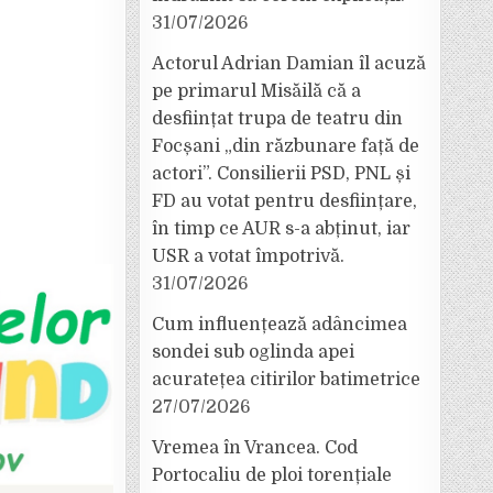
31/07/2026
Actorul Adrian Damian îl acuză
pe primarul Misăilă că a
desființat trupa de teatru din
Focșani „din răzbunare față de
actori”. Consilierii PSD, PNL și
FD au votat pentru desființare,
în timp ce AUR s-a abținut, iar
USR a votat împotrivă.
31/07/2026
Cum influențează adâncimea
sondei sub oglinda apei
acuratețea citirilor batimetrice
27/07/2026
Vremea în Vrancea. Cod
Portocaliu de ploi torențiale