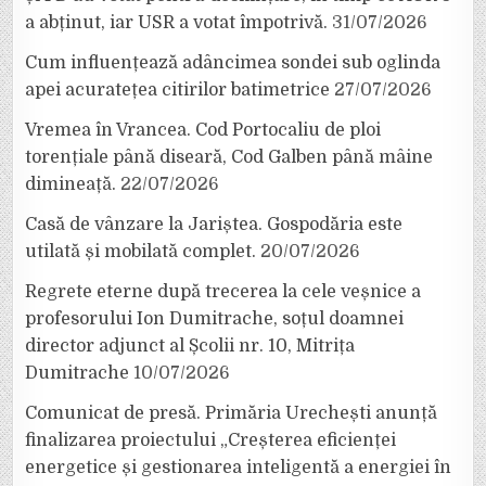
a abținut, iar USR a votat împotrivă.
31/07/2026
Cum influențează adâncimea sondei sub oglinda
apei acuratețea citirilor batimetrice
27/07/2026
Vremea în Vrancea. Cod Portocaliu de ploi
torențiale până diseară, Cod Galben până mâine
dimineață.
22/07/2026
Casă de vânzare la Jariștea. Gospodăria este
utilată și mobilată complet.
20/07/2026
Regrete eterne după trecerea la cele veșnice a
profesorului Ion Dumitrache, soțul doamnei
director adjunct al Școlii nr. 10, Mitrița
Dumitrache
10/07/2026
Comunicat de presă. Primăria Urechești anunță
finalizarea proiectului „Creșterea eficienței
energetice și gestionarea inteligentă a energiei în