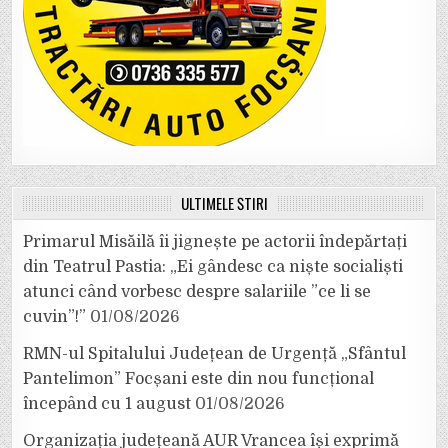
ULTIMELE ȘTIRI
Primarul Misăilă îi jignește pe actorii îndepărtați
din Teatrul Pastia: „Ei gândesc ca niște socialiști
atunci când vorbesc despre salariile ”ce li se
cuvin”!”
01/08/2026
RMN-ul Spitalului Județean de Urgență „Sfântul
Pantelimon” Focșani este din nou funcțional
începând cu 1 august
01/08/2026
Organizația județeană AUR Vrancea își exprimă