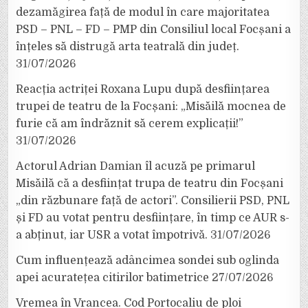
dezamăgirea față de modul în care majoritatea
PSD – PNL – FD – PMP din Consiliul local Focșani a
înțeles să distrugă arta teatrală din județ.
31/07/2026
Reacția actriței Roxana Lupu după desființarea
trupei de teatru de la Focșani: „Misăilă mocnea de
furie că am îndrăznit să cerem explicații!”
31/07/2026
Actorul Adrian Damian îl acuză pe primarul
Misăilă că a desființat trupa de teatru din Focșani
„din răzbunare față de actori”. Consilierii PSD, PNL
și FD au votat pentru desființare, în timp ce AUR s-
a abținut, iar USR a votat împotrivă.
31/07/2026
Cum influențează adâncimea sondei sub oglinda
apei acuratețea citirilor batimetrice
27/07/2026
Vremea în Vrancea. Cod Portocaliu de ploi