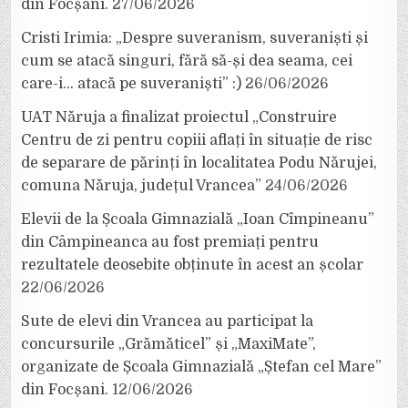
din Focșani.
27/06/2026
Cristi Irimia: „Despre suveranism, suveraniști și
cum se atacă singuri, fără să-și dea seama, cei
care-i… atacă pe suveraniști” :)
26/06/2026
UAT Năruja a finalizat proiectul „Construire
Centru de zi pentru copiii aflați în situație de risc
de separare de părinți în localitatea Podu Nărujei,
comuna Năruja, județul Vrancea”
24/06/2026
Elevii de la Școala Gimnazială „Ioan Cîmpineanu”
din Câmpineanca au fost premiați pentru
rezultatele deosebite obținute în acest an școlar
22/06/2026
Sute de elevi din Vrancea au participat la
concursurile „Grămăticel” și „MaxiMate”,
organizate de Școala Gimnazială „Ștefan cel Mare”
din Focșani.
12/06/2026