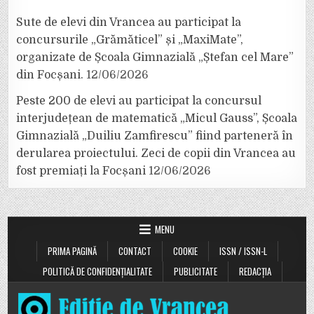
Sute de elevi din Vrancea au participat la
concursurile „Grămăticel” și „MaxiMate”,
organizate de Școala Gimnazială „Ștefan cel Mare”
din Focșani.
12/06/2026
Peste 200 de elevi au participat la concursul
interjudețean de matematică „Micul Gauss”, Școala
Gimnazială „Duiliu Zamfirescu” fiind parteneră în
derularea proiectului. Zeci de copii din Vrancea au
fost premiați la Focșani
12/06/2026
MENU
PRIMA PAGINĂ
CONTACT
COOKIE
ISSN / ISSN-L
POLITICĂ DE CONFIDENȚIALITATE
PUBLICITATE
REDACȚIA