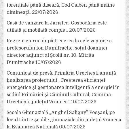
torențiale până diseară, Cod Galben până mâine
dimineață.
22/07/2026
Casă de vânzare la Jariștea. Gospodăria este
utilată și mobilată complet.
20/07/2026
Regrete eterne după trecerea la cele veșnice a
profesorului Ion Dumitrache, soțul doamnei
director adjunct al Școlii nr. 10, Mitrița
Dumitrache
10/07/2026
Comunicat de presă. Primăria Urechești anunță
finalizarea proiectului „Creșterea eficienței
energetice și gestionarea inteligentă a energiei în
sediul Primăriei și Căminul Cultural, Comuna
Urechești, județul Vrancea”
10/07/2026
Școala Gimnazială „Anghel Saligny” Focșani, pe
locul I între școlile gimnaziale din județul Vrancea
la Evaluarea Națională
09/07/2026