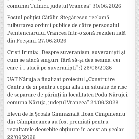
comunei Tulnici, județul Vrancea”
30/06/2026
Fostul polițist Cătălin Stegărescu reclamă
tulburarea ordinii publice de către personalul
Penitenciarului Vrancea într-o zonă rezidențială
din Focșani.
27/06/2026
Cristi Irimia: „Despre suveranism, suveraniști și
cum se atacă singuri, fără să-și dea seama, cei
care-i… atacă pe suveraniști” :)
26/06/2026
UAT Năruja a finalizat proiectul „Construire
Centru de zi pentru copiii aflați în situație de risc
de separare de părinți în localitatea Podu Nărujei,
comuna Năruja, județul Vrancea”
24/06/2026
Elevii de la Școala Gimnazială „Ioan Cîmpineanu”
din Câmpineanca au fost premiați pentru
rezultatele deosebite obținute în acest an școlar
22/06/2026