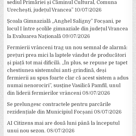
sediul Primăriei și Căminul Cultural, Comuna
Urechești, județul Vrancea”
10/07/2026
Școala Gimnazială „Anghel Saligny” Focșani, pe
locul I între școlile gimnaziale din județul Vrancea
la Evaluarea Națională
09/07/2026
Fermierii vrânceni trag un nou semnal de alarmă:
prețuri prea mici la laptele vândut de producători
și piață tot mai dificilă. „În plus, se repune pe tapet
chestiunea sistemului anti-grindină, deși
fermierii au spus foarte clar că acest sistem a adus
numai nenorociri”, susține Vasilică Pamfil, unul
din liderii fermierilor vrânceni
08/07/2026
Se prelungesc contractele pentru parcările
rezidențiale din Municipiul Focșani
08/07/2026
AI Citizens mai are două luni până la începutul
unui nou sezon.
08/07/2026