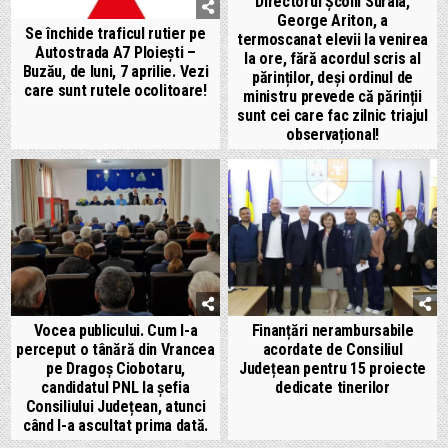
Directorul Școlii Suraia,
George Ariton, a
Se închide traficul rutier pe
termoscanat elevii la venirea
Autostrada A7 Ploiești –
la ore, fără acordul scris al
Buzău, de luni, 7 aprilie. Vezi
părinților, deși ordinul de
care sunt rutele ocolitoare!
ministru prevede că părinții
sunt cei care fac zilnic triajul
observațional!
Vocea publicului. Cum l-a
Finanțări nerambursabile
perceput o tânără din Vrancea
acordate de Consiliul
pe Dragoș Ciobotaru,
Județean pentru 15 proiecte
candidatul PNL la șefia
dedicate tinerilor
Consiliului Județean, atunci
când l-a ascultat prima dată.