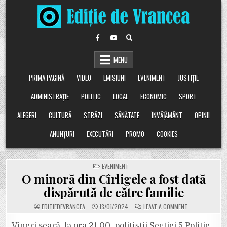
Skip
to
content
MENU
PRIMA PAGINĂ
VIDEO
EMISIUNI
EVENIMENT
JUSTIȚIE
ADMINISTRAȚIE
POLITIC
LOCAL
ECONOMIC
SPORT
ALEGERI
CULTURĂ
STRĂZI
SĂNĂTATE
ÎNVĂȚĂMÂNT
OPINII
ANUNȚURI
EXECUTĂRI
PROMO
COOKIES
POSTED
EVENIMENT
IN
O minoră din Cîrligele a fost dată
dispărută de către familie
ON
EDITIEDEVRANCEA
13/01/2024
LEAVE A COMMENT
O
MINORĂ
DIN
Vineri seară, la ora 21.00, polițiștii Secției 5 Poliție