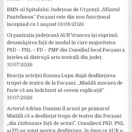
RMN-ul Spitalului Județean de Urgență „Sfântul
Pantelimon” Focșani este din nou funcțional
începând cu 1 august
01/08/2026
Organizația județeană AUR Vrancea își exprimă
dezamăgirea față de modul în care majoritatea
PSD – PNL – FD – PMP din Consiliul local Focșani a
înțeles să distrugă arta teatrală din județ.
31/07/2026
Reacția actriței Roxana Lupu după desființarea
trupei de teatru de la Focșani: „Misăilă mocnea de
furie că am îndrăznit să cerem explicații!”
31/07/2026
Actorul Adrian Damian îl acuză pe primarul
Misăilă că a desființat trupa de teatru din Focșani
„din răzbunare față de actori”. Consilierii PSD, PNL
și FD au votat pentru desființare, în timp ce AUR s-