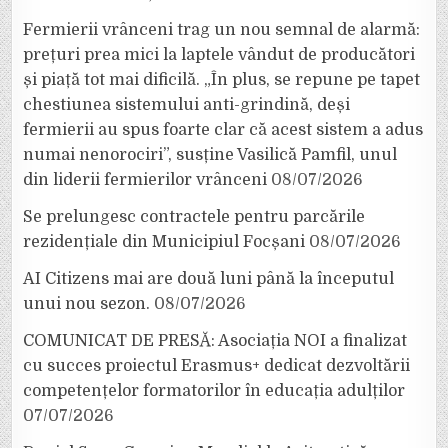
Fermierii vrânceni trag un nou semnal de alarmă:
prețuri prea mici la laptele vândut de producători
și piață tot mai dificilă. „În plus, se repune pe tapet
chestiunea sistemului anti-grindină, deși
fermierii au spus foarte clar că acest sistem a adus
numai nenorociri”, susține Vasilică Pamfil, unul
din liderii fermierilor vrânceni
08/07/2026
Se prelungesc contractele pentru parcările
rezidențiale din Municipiul Focșani
08/07/2026
AI Citizens mai are două luni până la începutul
unui nou sezon.
08/07/2026
COMUNICAT DE PRESĂ: Asociația NOI a finalizat
cu succes proiectul Erasmus+ dedicat dezvoltării
competențelor formatorilor în educația adulților
07/07/2026