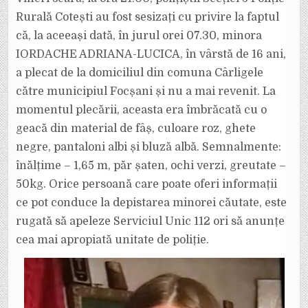
CÎRLIGELE
A
Rurală Cotești au fost sesizați cu privire la faptul
FOST
DATĂ
că, la aceeași dată, în jurul orei 07.30, minora
DISPĂRUTĂ
DE
IORDACHE ADRIANA-LUCICA, în vârstă de 16 ani,
CĂTRE
FAMILIE
a plecat de la domiciliul din comuna Cârligele
către municipiul Focșani și nu a mai revenit. La
momentul plecării, aceasta era îmbrăcată cu o
geacă din material de fâș, culoare roz, ghete
negre, pantaloni albi și bluză albă. Semnalmente:
înălțime – 1,65 m, păr șaten, ochi verzi, greutate –
50kg. Orice persoană care poate oferi informații
ce pot conduce la depistarea minorei căutate, este
rugată să apeleze Serviciul Unic 112 ori să anunțe
cea mai apropiată unitate de poliție.