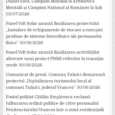
Daniel Sava, Campion Mondial la Aritmetică
Mentală și Campion Național al României la Șah
03/07/2026
Panel Volt Solar anunță finalizarea proiectului
„Instalare de echipamente de stocare a energiei
produse de sisteme fotovoltaice ale persoanelor
fizice”
30/06/2026
Panel Volt Solar anunță finalizarea activităților
aferente unui proiect PNRR referitor la tranziția
verde
30/06/2026
Comunicat de presă. Comuna Tulnici demarează
proiectul „Digitalizarea turismului local al
comunei Tulnici, județul Vrancea”
30/06/2026
Fostul polițist Cătălin Stegărescu reclamă
tulburarea ordinii publice de către personalul
Penitenciarului Vrancea într-o zonă rezidențială