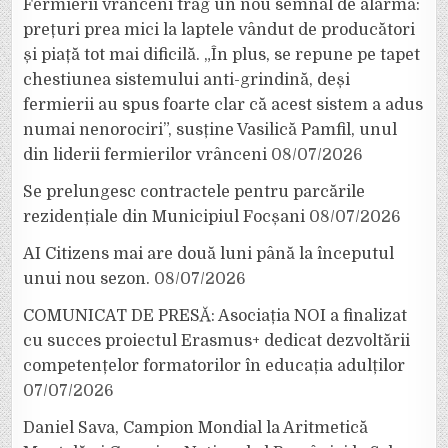
Fermierii vrânceni trag un nou semnal de alarmă:
prețuri prea mici la laptele vândut de producători
și piață tot mai dificilă. „În plus, se repune pe tapet
chestiunea sistemului anti-grindină, deși
fermierii au spus foarte clar că acest sistem a adus
numai nenorociri”, susține Vasilică Pamfil, unul
din liderii fermierilor vrânceni
08/07/2026
Se prelungesc contractele pentru parcările
rezidențiale din Municipiul Focșani
08/07/2026
AI Citizens mai are două luni până la începutul
unui nou sezon.
08/07/2026
COMUNICAT DE PRESĂ: Asociația NOI a finalizat
cu succes proiectul Erasmus+ dedicat dezvoltării
competențelor formatorilor în educația adulților
07/07/2026
Daniel Sava, Campion Mondial la Aritmetică