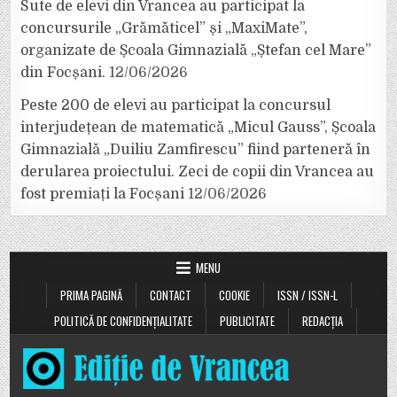
Sute de elevi din Vrancea au participat la
concursurile „Grămăticel” și „MaxiMate”,
organizate de Școala Gimnazială „Ștefan cel Mare”
din Focșani.
12/06/2026
Peste 200 de elevi au participat la concursul
interjudețean de matematică „Micul Gauss”, Școala
Gimnazială „Duiliu Zamfirescu” fiind parteneră în
derularea proiectului. Zeci de copii din Vrancea au
fost premiați la Focșani
12/06/2026
MENU
PRIMA PAGINĂ
CONTACT
COOKIE
ISSN / ISSN-L
POLITICĂ DE CONFIDENȚIALITATE
PUBLICITATE
REDACȚIA