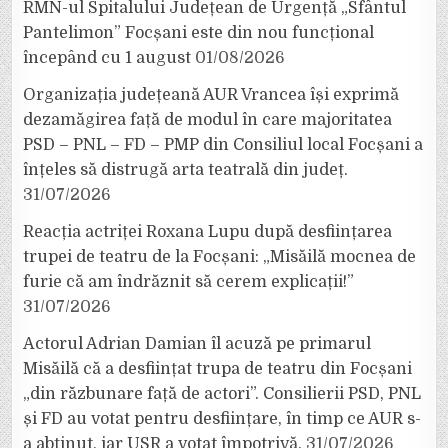
RMN-ul Spitalului Județean de Urgență „Sfântul
Pantelimon” Focșani este din nou funcțional
începând cu 1 august
01/08/2026
Organizația județeană AUR Vrancea își exprimă
dezamăgirea față de modul în care majoritatea
PSD – PNL – FD – PMP din Consiliul local Focșani a
înțeles să distrugă arta teatrală din județ.
31/07/2026
Reacția actriței Roxana Lupu după desființarea
trupei de teatru de la Focșani: „Misăilă mocnea de
furie că am îndrăznit să cerem explicații!”
31/07/2026
Actorul Adrian Damian îl acuză pe primarul
Misăilă că a desființat trupa de teatru din Focșani
„din răzbunare față de actori”. Consilierii PSD, PNL
și FD au votat pentru desființare, în timp ce AUR s-
a abținut, iar USR a votat împotrivă.
31/07/2026