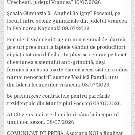
Urechești, județul Vrancea”
10/07/2026
Școala Gimnazială „Anghel Saligny” Focșani, pe
locul I între școlile gimnaziale din județul Vrancea
la Evaluarea Națională
09/07/2026
Fermierii vrânceni trag un nou semnal de alarmă:
prețuri prea mici la laptele vândut de producători
și piață tot mai dificilă. „În plus, se repune pe tapet
chestiunea sistemului anti-grindină, deși
fermierii au spus foarte clar că acest sistem a adus
numai nenorociri”, susține Vasilică Pamfil, unul
din liderii fermierilor vrânceni
08/07/2026
Se prelungesc contractele pentru parcările
rezidențiale din Municipiul Focșani
08/07/2026
AI Citizens mai are două luni până la începutul
unui nou sezon.
08/07/2026
COMUNICAT DE PRESĂ: Asociația NOI a finalizat