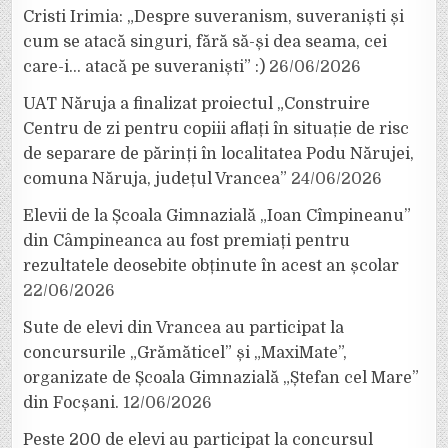
Cristi Irimia: „Despre suveranism, suveraniști și
cum se atacă singuri, fără să-și dea seama, cei
care-i… atacă pe suveraniști” :)
26/06/2026
UAT Năruja a finalizat proiectul „Construire
Centru de zi pentru copiii aflați în situație de risc
de separare de părinți în localitatea Podu Nărujei,
comuna Năruja, județul Vrancea”
24/06/2026
Elevii de la Școala Gimnazială „Ioan Cîmpineanu”
din Câmpineanca au fost premiați pentru
rezultatele deosebite obținute în acest an școlar
22/06/2026
Sute de elevi din Vrancea au participat la
concursurile „Grămăticel” și „MaxiMate”,
organizate de Școala Gimnazială „Ștefan cel Mare”
din Focșani.
12/06/2026
Peste 200 de elevi au participat la concursul