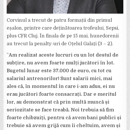
Corvinul a trecut de patru formații din primul
eșalon, printre care deținătoarea trofeului, Sepsi,
plus CFR Cluj. În finala de pe 15 mai, hunedorenii
au trecut la penalty-uri de Oțelul Galați (3 – 2).
”
Am realizat aceste lucruri cu un lot destul de
subțire, nu avem foarte mulți jucători în lot.
Bugetul lunar este 37.000 de euro, cu tot cu
salariul antrenorilor! Sunt salarii mici, mai
ales că, în momentul în care i-am adus, ei nu
erau jucători foarte consacrați. Dar e meritul
lor, au demonstrat că prin multă muncă și
seriozitate se face treabă. Noi trebuia să fim
foarte chibzuiți, pentru că avem bani publici și
trebuie să avem grijă cum îi cheltuim, avem și