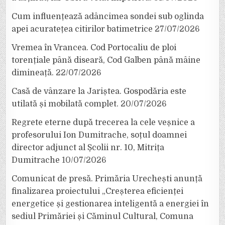
Cum influențează adâncimea sondei sub oglinda
apei acuratețea citirilor batimetrice
27/07/2026
Vremea în Vrancea. Cod Portocaliu de ploi
torențiale până diseară, Cod Galben până mâine
dimineață.
22/07/2026
Casă de vânzare la Jariștea. Gospodăria este
utilată și mobilată complet.
20/07/2026
Regrete eterne după trecerea la cele veșnice a
profesorului Ion Dumitrache, soțul doamnei
director adjunct al Școlii nr. 10, Mitrița
Dumitrache
10/07/2026
Comunicat de presă. Primăria Urechești anunță
finalizarea proiectului „Creșterea eficienței
energetice și gestionarea inteligentă a energiei în
sediul Primăriei și Căminul Cultural, Comuna