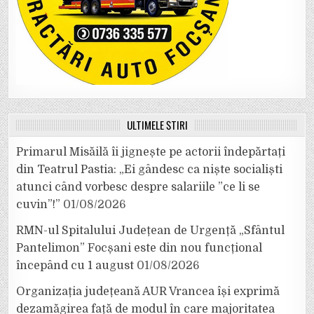
ULTIMELE ȘTIRI
Primarul Misăilă îi jignește pe actorii îndepărtați
din Teatrul Pastia: „Ei gândesc ca niște socialiști
atunci când vorbesc despre salariile ”ce li se
cuvin”!”
01/08/2026
RMN-ul Spitalului Județean de Urgență „Sfântul
Pantelimon” Focșani este din nou funcțional
începând cu 1 august
01/08/2026
Organizația județeană AUR Vrancea își exprimă
dezamăgirea față de modul în care majoritatea