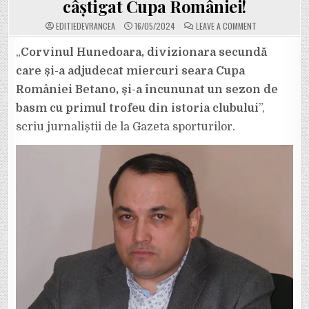
câștigat Cupa României!
ON
EDITIEDEVRANCEA
16/05/2024
LEAVE A COMMENT
MISĂILĂ,
IA
LECȚII
„
Corvinul Hunedoara, divizionara secundă
DE
LA
care și-a adjudecat miercuri seara Cupa
CORVINUL
HUNEDOARA!
României Betano, și-a încununat un sezon de
CU
UN
basm cu primul trofeu din istoria clubului
BUGET
”,
MAI
MIC
scriu jurnaliștii de la Gazeta sporturilor.
DECÂT
AL
ECHIPEI
DE
FOTBAL
A
PRIMĂRIEI
FOCȘANI,
CORVINUL
HUNEDOARA
A
CÂȘTIGAT
CUPA
ROMÂNIEI!