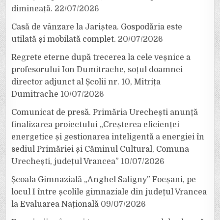
dimineață.
22/07/2026
Casă de vânzare la Jariștea. Gospodăria este
utilată și mobilată complet.
20/07/2026
Regrete eterne după trecerea la cele veșnice a
profesorului Ion Dumitrache, soțul doamnei
director adjunct al Școlii nr. 10, Mitrița
Dumitrache
10/07/2026
Comunicat de presă. Primăria Urechești anunță
finalizarea proiectului „Creșterea eficienței
energetice și gestionarea inteligentă a energiei în
sediul Primăriei și Căminul Cultural, Comuna
Urechești, județul Vrancea”
10/07/2026
Școala Gimnazială „Anghel Saligny” Focșani, pe
locul I între școlile gimnaziale din județul Vrancea
la Evaluarea Națională
09/07/2026