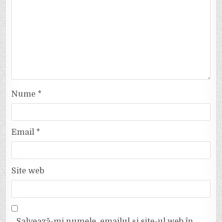
Nume
*
Email
*
Site web
Salvează-mi numele, emailul și site-ul web în