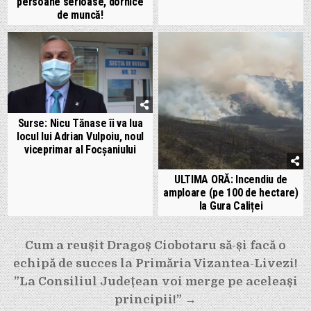
persoane serioase, dornice
de muncă!
Surse: Nicu Tănase îi va lua
locul lui Adrian Vulpoiu, noul
viceprimar al Focșaniului
ULTIMA ORĂ: Incendiu de
amploare (pe 100 de hectare)
la Gura Caliței
Navigare
Cum a reușit Dragoș Ciobotaru să-și facă o
echipă de succes la Primăria Vizantea-Livezi!
în
”La Consiliul Județean voi merge pe aceleași
articole
principii!” →