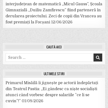
interjudețean de matematică „Micul Gauss”, Școala
Gimnazială „Duiliu Zamfirescu” fiind parteneră în
derularea proiectului. Zeci de copii din Vrancea au
fost premiați la Focșani
12/06/2026
CAUTĂ AICI
Search
for:
ULTIMELE ȘTIRI
Primarul Misăilă îi jignește pe actorii îndepărtați
din Teatrul Pastia: „Ei gândesc ca niște socialiști
atunci când vorbesc despre salariile ”ce li se
cuvin”!”
01/08/2026