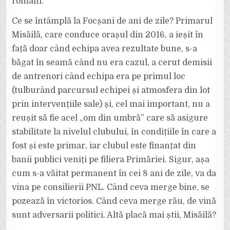
români.
Ce se întâmplă la Focșani de ani de zile? Primarul
Misăilă, care conduce orașul din 2016, a ieșit în
față doar când echipa avea rezultate bune, s-a
băgat în seamă când nu era cazul, a cerut demisii
de antrenori când echipa era pe primul loc
(tulburând parcursul echipei și atmosfera din lot
prin intervențiile sale) și, cel mai important, nu a
reușit să fie acel „om din umbră” care să asigure
stabilitate la nivelul clubului, în condițiile în care a
fost și este primar, iar clubul este finanțat din
banii publici veniți pe filiera Primăriei. Sigur, așa
cum s-a văitat permanent în cei 8 ani de zile, va da
vina pe consilierii PNL. Când ceva merge bine, se
pozează în victorios. Când ceva merge rău, de vină
sunt adversarii politici. Altă placă mai știi, Misăilă?