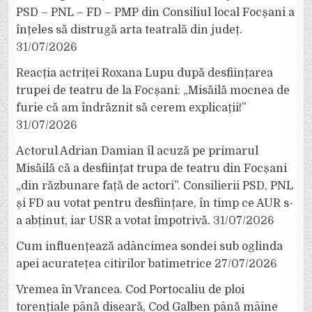
PSD – PNL – FD – PMP din Consiliul local Focșani a
înțeles să distrugă arta teatrală din județ.
31/07/2026
Reacția actriței Roxana Lupu după desființarea
trupei de teatru de la Focșani: „Misăilă mocnea de
furie că am îndrăznit să cerem explicații!”
31/07/2026
Actorul Adrian Damian îl acuză pe primarul
Misăilă că a desființat trupa de teatru din Focșani
„din răzbunare față de actori”. Consilierii PSD, PNL
și FD au votat pentru desființare, în timp ce AUR s-
a abținut, iar USR a votat împotrivă.
31/07/2026
Cum influențează adâncimea sondei sub oglinda
apei acuratețea citirilor batimetrice
27/07/2026
Vremea în Vrancea. Cod Portocaliu de ploi
torențiale până diseară, Cod Galben până mâine