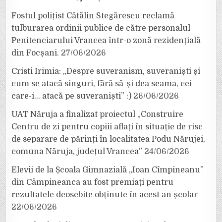
Fostul polițist Cătălin Stegărescu reclamă
tulburarea ordinii publice de către personalul
Penitenciarului Vrancea într-o zonă rezidențială
din Focșani.
27/06/2026
Cristi Irimia: „Despre suveranism, suveraniști și
cum se atacă singuri, fără să-și dea seama, cei
care-i… atacă pe suveraniști” :)
26/06/2026
UAT Năruja a finalizat proiectul „Construire
Centru de zi pentru copiii aflați în situație de risc
de separare de părinți în localitatea Podu Nărujei,
comuna Năruja, județul Vrancea”
24/06/2026
Elevii de la Școala Gimnazială „Ioan Cîmpineanu”
din Câmpineanca au fost premiați pentru
rezultatele deosebite obținute în acest an școlar
22/06/2026