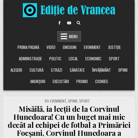
Skip
to
content
MENU
PRIMA PAGINĂ
VIDEO
EMISIUNI
EVENIMENT
JUSTIȚIE
ADMINISTRAȚIE
POLITIC
LOCAL
ECONOMIC
SPORT
ALEGERI
CULTURĂ
STRĂZI
SĂNĂTATE
ÎNVĂȚĂMÂNT
OPINII
ANUNȚURI
EXECUTĂRI
PROMO
COOKIES
POSTED
EVENIMENT
,
OPINII
,
SPORT
IN
Misăilă, ia lecții de la Corvinul
Hunedoara! Cu un buget mai mic
decât al echipei de fotbal a Primăriei
Focșani, Corvinul Hunedoara a