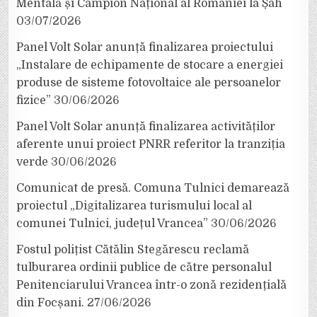
Mentală și Campion Național al României la Șah
03/07/2026
Panel Volt Solar anunță finalizarea proiectului
„Instalare de echipamente de stocare a energiei
produse de sisteme fotovoltaice ale persoanelor
fizice”
30/06/2026
Panel Volt Solar anunță finalizarea activităților
aferente unui proiect PNRR referitor la tranziția
verde
30/06/2026
Comunicat de presă. Comuna Tulnici demarează
proiectul „Digitalizarea turismului local al
comunei Tulnici, județul Vrancea”
30/06/2026
Fostul polițist Cătălin Stegărescu reclamă
tulburarea ordinii publice de către personalul
Penitenciarului Vrancea într-o zonă rezidențială
din Focșani.
27/06/2026