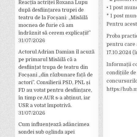
Reacția actriței Roxana Lupu
• 1 post munc
după desființarea trupei de
* 1 post munc
teatru de la Focșani: „Misăilă
Pentru acest
mocnea de furie că am
îndrăznit să cerem explicații!”
Proba practic
31/07/2026
pentru care a
Actorul Adrian Damian îl acuză
17.10.2024 (î
pe primarul Misăilă că a
Informații co
desființat trupa de teatru din
condițiile d
Focșani „din răzbunare față de
concursurilo
actori”. Consilierii PSD, PNL și
https://hub.
FD au votat pentru desființare,
în timp ce AUR s-a abținut, iar
USR a votat împotrivă.
31/07/2026
Cum influențează adâncimea
sondei sub oglinda apei