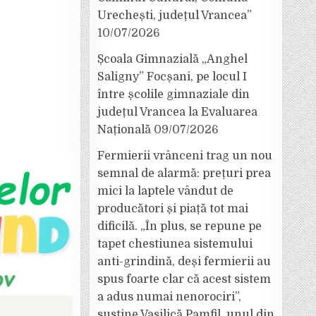
Urechești, județul Vrancea”
10/07/2026
Școala Gimnazială „Anghel
Saligny” Focșani, pe locul I
între școlile gimnaziale din
județul Vrancea la Evaluarea
Națională
09/07/2026
Fermierii vrânceni trag un nou
semnal de alarmă: prețuri prea
mici la laptele vândut de
producători și piață tot mai
dificilă. „În plus, se repune pe
tapet chestiunea sistemului
anti-grindină, deși fermierii au
spus foarte clar că acest sistem
a adus numai nenorociri”,
susține Vasilică Pamfil, unul din