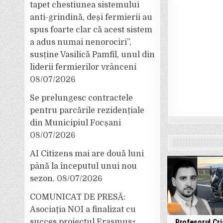
tapet chestiunea sistemului
anti-grindină, deși fermierii au
spus foarte clar că acest sistem
a adus numai nenorociri”,
susține Vasilică Pamfil, unul din
liderii fermierilor vrânceni
08/07/2026
Se prelungesc contractele
pentru parcările rezidențiale
din Municipiul Focșani
08/07/2026
AI Citizens mai are două luni
până la începutul unui nou
sezon.
08/07/2026
COMUNICAT DE PRESĂ:
Asociația NOI a finalizat cu
Profesorul Cri
succes proiectul Erasmus+