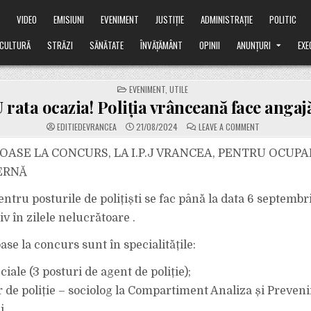
Ă
VIDEO
EMISIUNI
EVENIMENT
JUSTIȚIE
ADMINISTRAȚIE
POLITIC
CULTURĂ
STRĂZI
SĂNĂTATE
ÎNVĂȚĂMÂNT
OPINII
ANUNȚURI
EXE
POSTED
EVENIMENT
,
UTILE
IN
 rata ocazia! Poliția vrânceană face angajă
ON
EDITIEDEVRANCEA
21/08/2024
LEAVE A COMMENT
NU
RATA
OCAZIA!
OASE LA CONCURS, LA I.P.J VRANCEA, PENTRU OCUPA
POLIȚIA
VRÂNCEANĂ
ERNĂ
FACE
ANGAJĂRI!
entru posturile de polițiști se fac până la data 6 septembr
iv în zilele nelucrătoare .
ase la concurs sunt în specialitățile:
ciale (3 posturi de agent de poliție);
țer de poliție – sociolog la Compartiment Analiza și Preven
i