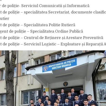
țer de poliție- Serviciul Comunicatii și Informatică
nt de poliție – specialitatea Secretariat, documente clasifi
Rutier
nt de poliție – Specialitatea Politie Rutieră
agent de poliție – Specialitatea Ordine Publică
nt de poliție – Centrul de Reținere și Arestare Preventivă
nt de poliție – Serviciul Logistic – Exploatare și Reparații 