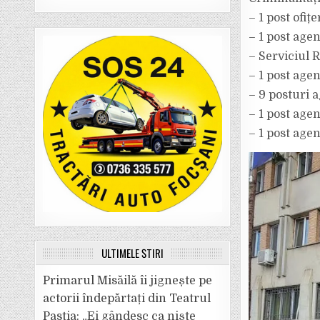
– ⁠1 post ofi
– ⁠1 post age
– Serviciul 
– ⁠1 post age
– ⁠9 posturi 
– ⁠1 post age
– ⁠1 post age
ULTIMELE ȘTIRI
Primarul Misăilă îi jignește pe
actorii îndepărtați din Teatrul
Pastia: „Ei gândesc ca niște