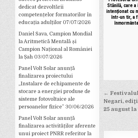
Stănilă, care a 
dedicat dezvoltării
intenționat cu 
competențelor formatorilor în
într-un tir, a 
educația adulților
07/07/2026
înmormânta
Daniel Sava, Campion Mondial
la Aritmetică Mentală și
Campion Național al României
la Șah
03/07/2026
Panel Volt Solar anunță
finalizarea proiectului
„Instalare de echipamente de
stocare a energiei produse de
Navigar
← Festivalu
sisteme fotovoltaice ale
Negari, ediţi
în
persoanelor fizice”
30/06/2026
25 august la 
articole
Panel Volt Solar anunță
finalizarea activităților aferente
unui proiect PNRR referitor la