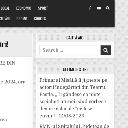
LOCAL
ECONOMIC
SPORT
CUTĂRI
PROMO
COOKIES
CAUTĂ AICI
ri!
Search
for:
RE DIN
ULTIMELE ȘTIRI
Primarul Misăilă îi jignește pe
ie 2024, ora
actorii îndepărtați din Teatrul
Pastia: „Ei gândesc ca niște
socialiști atunci când vorbesc
despre salariile ”ce li se
cuvin”!”
01/08/2026
irea
RMN-ul Spitalului Județean de