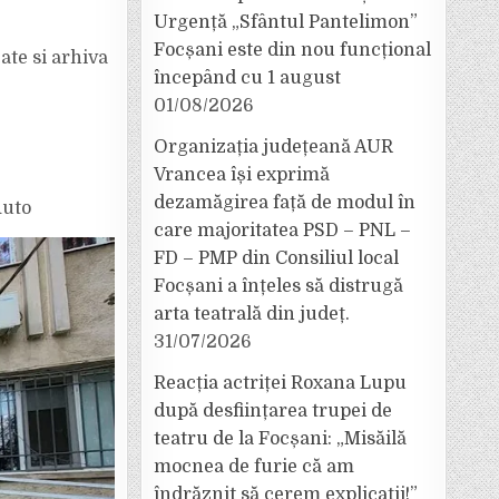
Urgență „Sfântul Pantelimon”
Focșani este din nou funcțional
cate si arhiva
începând cu 1 august
01/08/2026
Organizația județeană AUR
Vrancea își exprimă
dezamăgirea față de modul în
Auto
care majoritatea PSD – PNL –
FD – PMP din Consiliul local
Focșani a înțeles să distrugă
arta teatrală din județ.
31/07/2026
Reacția actriței Roxana Lupu
după desființarea trupei de
teatru de la Focșani: „Misăilă
mocnea de furie că am
îndrăznit să cerem explicații!”