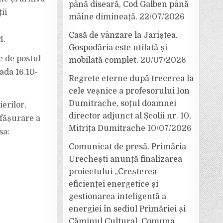
până diseară, Cod Galben până
ii
mâine dimineață.
22/07/2026
Casă de vânzare la Jariștea.
4.
Gospodăria este utilată și
e de postul
mobilată complet.
20/07/2026
ada 16.10-
Regrete eterne după trecerea la
cele veșnice a profesorului Ion
Dumitrache, soțul doamnei
erilor,
director adjunct al Școlii nr. 10,
sfășurare a
Mitrița Dumitrache
10/07/2026
sa:
Comunicat de presă. Primăria
Urechești anunță finalizarea
proiectului „Creșterea
eficienței energetice și
gestionarea inteligentă a
energiei în sediul Primăriei și
Căminul Cultural, Comuna