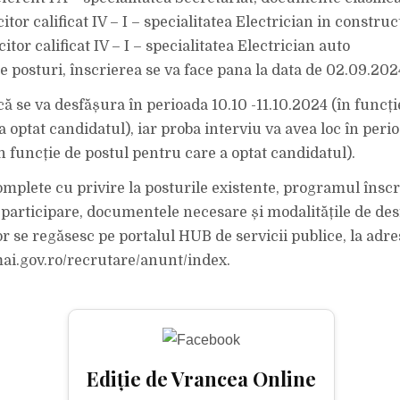
itor calificat IV – I – specialitatea Electrician in construcț
itor calificat IV – I – specialitatea Electrician auto
e posturi, înscrierea se va face pana la data de 02.09.202
ă se va desfășura în perioada 10.10 -11.10.2024 (în funcți
 optat candidatul), iar proba interviu va avea loc în perio
n funcție de postul pentru care a optat candidatul).
mplete cu privire la posturile existente, programul înscri
e participare, documentele necesare și modalitățile de de
r se regăsesc pe portalul HUB de servicii publice, la adre
mai.gov.ro/recrutare/anunt/index.
Ediție de Vrancea Online