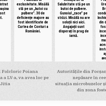
intrat
exclusivitate. Misăilă
Salubritate stă pe un
Ure
mașina
stă pe un „butoi cu
butoi de pulbere.
Br
fost
pulbere”. 30 de
Gunoiul „zace” pe
conda
t.
deficiențe majore au
străzi. Misăilă nu are
închi
fost identificate de
soluții nici aici.
din 
Curtea de Conturi a
Angajații sunt
fos
României.
disperați în prag de
ince
iarnă.
inc
ma
ace
inst
a
avo
e
l Folcloric Poiana
Autoritățile din Focșan
a a LV-a, va avea loc pe
nepăsare în cee
Jitia
situația microbuzelor ș
din zona fost