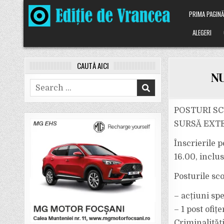
Skip
PRIMA PAGIN
to
content
ALEGERI
CAUTĂ AICI
NU
Search
for:
POSTURI SC
SURSĂ EXT
Înscrierile p
16.00, inclus
Posturile sco
– acțiuni spe
– ⁠1 post ofi
Criminalități