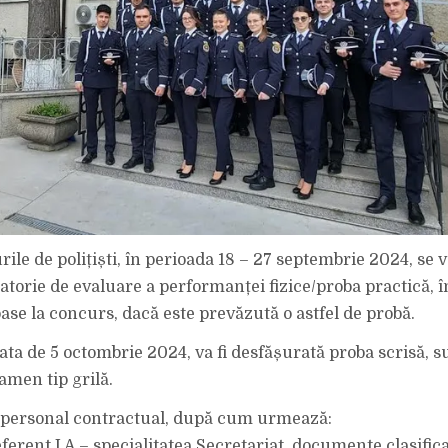
ile de polițiști, în perioada 18 – 27 septembrie 2024, se 
atorie de evaluare a performanței fizice/proba practică, î
ase la concurs, dacă este prevăzută o astfel de probă.
data de 5 octombrie 2024, va fi desfășurată proba scrisă, s
amen tip grilă.
i personal contractual, după cum urmează:
eferent I A – specialitatea Secretariat, documente clasifica