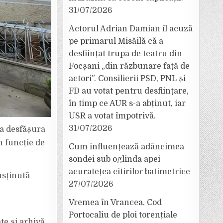
31/07/2026
Actorul Adrian Damian îl acuză
pe primarul Misăilă că a
desființat trupa de teatru din
Focșani „din răzbunare față de
actori”. Consilierii PSD, PNL și
FD au votat pentru desființare,
în timp ce AUR s-a abținut, iar
USR a votat împotrivă.
31/07/2026
va desfășura
n funcție de
Cum influențează adâncimea
sondei sub oglinda apei
acuratețea citirilor batimetrice
usținută
27/07/2026
Vremea în Vrancea. Cod
Portocaliu de ploi torențiale
te și arhivă