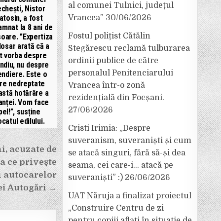
al comunei Tulnici, județul
chești, Nistor
atosin, a fost
Vrancea”
30/06/2026
mnat la 8 ani de
Fostul polițist Cătălin
soare. ”Expertiza
dosar arată că a
Stegărescu reclamă tulburarea
t vorba despre
ordinii publice de către
ndiu, nu despre
personalul Penitenciarului
endiere. Este o
re nedreptate
Vrancea într-o zonă
astă hotărâre a
rezidențială din Focșani.
anței. Vom face
27/06/2026
pel!”, susține
catul edilului.
Cristi Irimia: „Despre
suveranism, suveraniști și cum
i, acuzate de
se atacă singuri, fără să-și dea
a ce privește
seama, cei care-i… atacă pe
i autocarelor
suveraniști” :)
26/06/2026
ei Autogări →
UAT Năruja a finalizat proiectul
„Construire Centru de zi
pentru copiii aflați în situație de