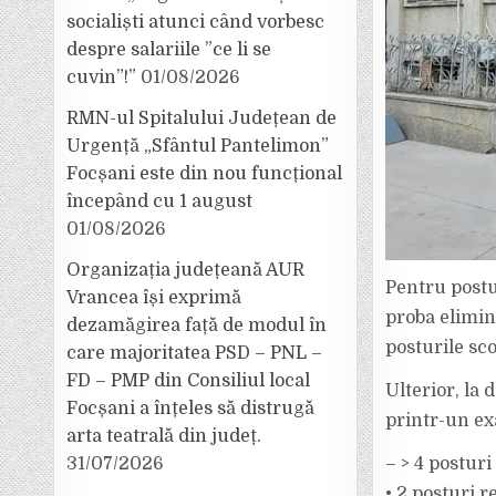
socialiști atunci când vorbesc
despre salariile ”ce li se
cuvin”!”
01/08/2026
RMN-ul Spitalului Județean de
Urgență „Sfântul Pantelimon”
Focșani este din nou funcțional
începând cu 1 august
01/08/2026
Organizația județeană AUR
Pentru postur
Vrancea își exprimă
proba elimin
dezamăgirea față de modul în
posturile sco
care majoritatea PSD – PNL –
FD – PMP din Consiliul local
Ulterior, la 
Focșani a înțeles să distrugă
printr-un ex
arta teatrală din județ.
– > 4 postur
31/07/2026
• 2 posturi r