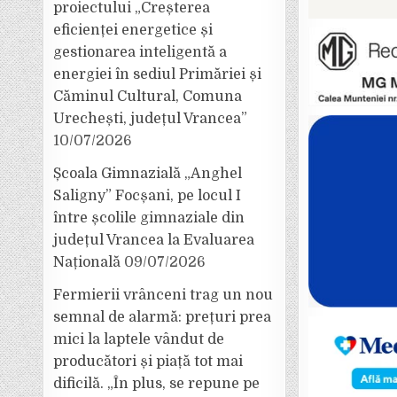
proiectului „Creșterea
eficienței energetice și
gestionarea inteligentă a
energiei în sediul Primăriei și
Căminul Cultural, Comuna
Urechești, județul Vrancea”
10/07/2026
Școala Gimnazială „Anghel
Saligny” Focșani, pe locul I
între școlile gimnaziale din
județul Vrancea la Evaluarea
Națională
09/07/2026
Fermierii vrânceni trag un nou
semnal de alarmă: prețuri prea
mici la laptele vândut de
producători și piață tot mai
dificilă. „În plus, se repune pe