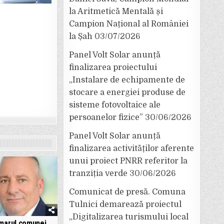
la Aritmetică Mentală și
Campion Național al României
la Șah
03/07/2026
Panel Volt Solar anunță
finalizarea proiectului
„Instalare de echipamente de
stocare a energiei produse de
sisteme fotovoltaice ale
persoanelor fizice”
30/06/2026
Panel Volt Solar anunță
finalizarea activităților aferente
unui proiect PNRR referitor la
tranziția verde
30/06/2026
Comunicat de presă. Comuna
Tulnici demarează proiectul
„Digitalizarea turismului local
marul comunei