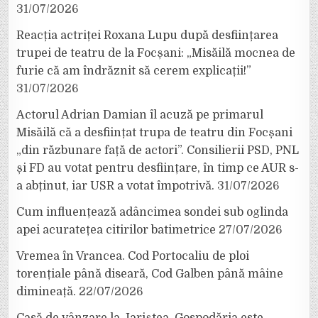
31/07/2026
Reacția actriței Roxana Lupu după desființarea
trupei de teatru de la Focșani: „Misăilă mocnea de
furie că am îndrăznit să cerem explicații!”
31/07/2026
Actorul Adrian Damian îl acuză pe primarul
Misăilă că a desființat trupa de teatru din Focșani
„din răzbunare față de actori”. Consilierii PSD, PNL
și FD au votat pentru desființare, în timp ce AUR s-
a abținut, iar USR a votat împotrivă.
31/07/2026
Cum influențează adâncimea sondei sub oglinda
apei acuratețea citirilor batimetrice
27/07/2026
Vremea în Vrancea. Cod Portocaliu de ploi
torențiale până diseară, Cod Galben până mâine
dimineață.
22/07/2026
Casă de vânzare la Jariștea. Gospodăria este