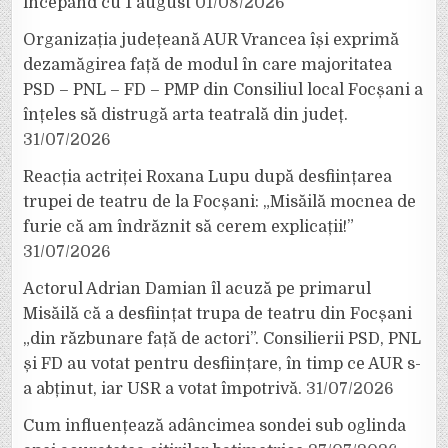
începând cu 1 august
01/08/2026
Organizația județeană AUR Vrancea își exprimă
dezamăgirea față de modul în care majoritatea
PSD – PNL – FD – PMP din Consiliul local Focșani a
înțeles să distrugă arta teatrală din județ.
31/07/2026
Reacția actriței Roxana Lupu după desființarea
trupei de teatru de la Focșani: „Misăilă mocnea de
furie că am îndrăznit să cerem explicații!”
31/07/2026
Actorul Adrian Damian îl acuză pe primarul
Misăilă că a desființat trupa de teatru din Focșani
„din răzbunare față de actori”. Consilierii PSD, PNL
și FD au votat pentru desființare, în timp ce AUR s-
a abținut, iar USR a votat împotrivă.
31/07/2026
Cum influențează adâncimea sondei sub oglinda