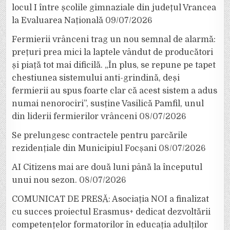
locul I între școlile gimnaziale din județul Vrancea
la Evaluarea Națională
09/07/2026
Fermierii vrânceni trag un nou semnal de alarmă:
prețuri prea mici la laptele vândut de producători
și piață tot mai dificilă. „În plus, se repune pe tapet
chestiunea sistemului anti-grindină, deși
fermierii au spus foarte clar că acest sistem a adus
numai nenorociri”, susține Vasilică Pamfil, unul
din liderii fermierilor vrânceni
08/07/2026
Se prelungesc contractele pentru parcările
rezidențiale din Municipiul Focșani
08/07/2026
AI Citizens mai are două luni până la începutul
unui nou sezon.
08/07/2026
COMUNICAT DE PRESĂ: Asociația NOI a finalizat
cu succes proiectul Erasmus+ dedicat dezvoltării
competențelor formatorilor în educația adulților