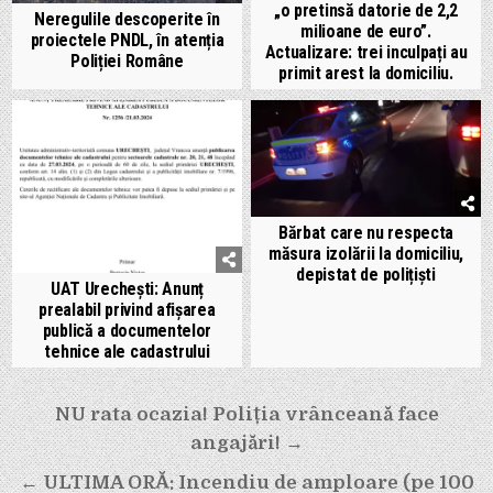
„o pretinsă datorie de 2,2
Neregulile descoperite în
milioane de euro”.
proiectele PNDL, în atenția
Actualizare: trei inculpați au
Poliției Române
primit arest la domiciliu.
Bărbat care nu respecta
măsura izolării la domiciliu,
depistat de polițiști
UAT Urechești: Anunț
prealabil privind afișarea
publică a documentelor
tehnice ale cadastrului
Navigare
NU rata ocazia! Poliția vrânceană face
angajări! →
în
← ULTIMA ORĂ: Incendiu de amploare (pe 100