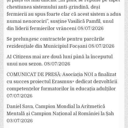
chestiunea sistemului anti-grindină, deși
fermierii au spus foarte clar că acest sistem a adus
numai nenorociri”, susține Vasilică Pamfil, unul
din liderii fermierilor vrânceni
08/07/2026
Se prelungesc contractele pentru parcările
rezidențiale din Municipiul Focșani
08/07/2026
AI Citizens mai are două luni până la începutul
unui nou sezon.
08/07/2026
COMUNICAT DE PRESĂ: Asociația NOI a finalizat
cu succes proiectul Erasmus+ dedicat dezvoltării
competențelor formatorilor în educația adulților
07/07/2026
Daniel Sava, Campion Mondial la Aritmetică
Mentală și Campion Național al României la Șah
03/07/2026