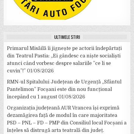
ULTIMELE ȘTIRI
Primarul Misăilă îi jignește pe actorii îndepărtați
din Teatrul Pastia: „Ei gândesc ca niște socialiști
atunci când vorbesc despre salariile ”ce li se
cuvin”!”
01/08/2026
RMN-ul Spitalului Județean de Urgență „Sfântul
Pantelimon” Focșani este din nou funcțional
începând cu 1 august
01/08/2026
Organizația județeană AUR Vrancea își exprimă
dezamăgirea față de modul în care majoritatea
PSD – PNL – FD – PMP din Consiliul local Focșani a
înțeles să distrugă arta teatrală din județ.