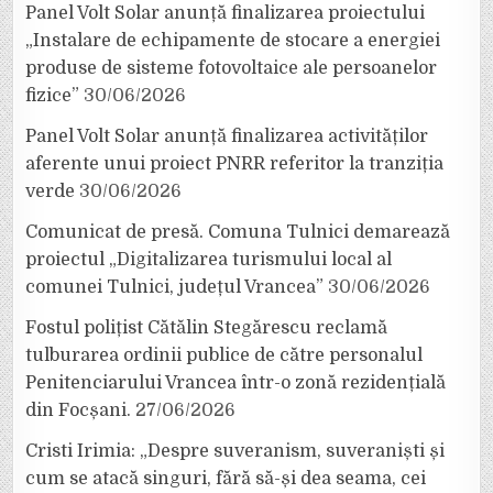
Panel Volt Solar anunță finalizarea proiectului
„Instalare de echipamente de stocare a energiei
produse de sisteme fotovoltaice ale persoanelor
fizice”
30/06/2026
Panel Volt Solar anunță finalizarea activităților
aferente unui proiect PNRR referitor la tranziția
verde
30/06/2026
Comunicat de presă. Comuna Tulnici demarează
proiectul „Digitalizarea turismului local al
comunei Tulnici, județul Vrancea”
30/06/2026
Fostul polițist Cătălin Stegărescu reclamă
tulburarea ordinii publice de către personalul
Penitenciarului Vrancea într-o zonă rezidențială
din Focșani.
27/06/2026
Cristi Irimia: „Despre suveranism, suveraniști și
cum se atacă singuri, fără să-și dea seama, cei