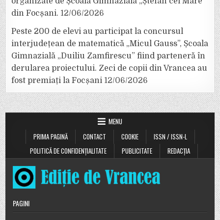
organizate de Școala Gimnazială „Ștefan cel Mare”
din Focșani.
12/06/2026
Peste 200 de elevi au participat la concursul
interjudețean de matematică „Micul Gauss”, Școala
Gimnazială „Duiliu Zamfirescu” fiind parteneră în
derularea proiectului. Zeci de copii din Vrancea au
fost premiați la Focșani
12/06/2026
MENU
PRIMA PAGINĂ
CONTACT
COOKIE
ISSN / ISSN-L
POLITICĂ DE CONFIDENȚIALITATE
PUBLICITATE
REDACȚIA
PAGINI