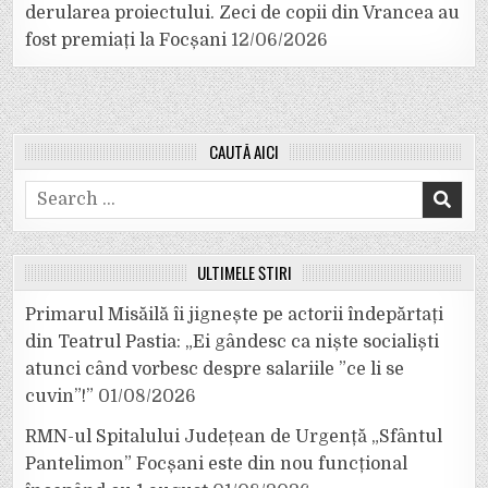
derularea proiectului. Zeci de copii din Vrancea au
fost premiați la Focșani
12/06/2026
CAUTĂ AICI
Search
for:
ULTIMELE ȘTIRI
Primarul Misăilă îi jignește pe actorii îndepărtați
din Teatrul Pastia: „Ei gândesc ca niște socialiști
atunci când vorbesc despre salariile ”ce li se
cuvin”!”
01/08/2026
RMN-ul Spitalului Județean de Urgență „Sfântul
Pantelimon” Focșani este din nou funcțional