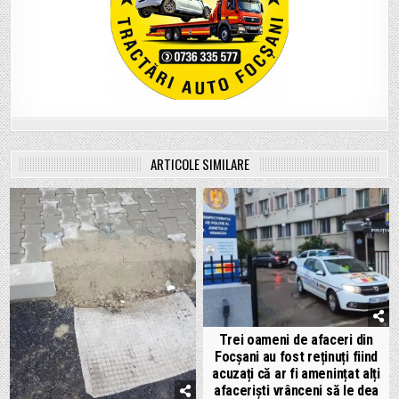
ARTICOLE SIMILARE
Trei oameni de afaceri din
Focșani au fost reținuți fiind
acuzați că ar fi amenințat alți
afaceriști vrânceni să le dea