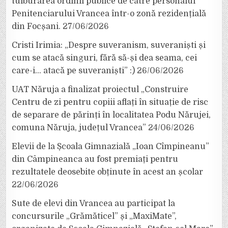
tulburarea ordinii publice de către personalul
Penitenciarului Vrancea într-o zonă rezidențială
din Focșani.
27/06/2026
Cristi Irimia: „Despre suveranism, suveraniști și
cum se atacă singuri, fără să-și dea seama, cei
care-i… atacă pe suveraniști” :)
26/06/2026
UAT Năruja a finalizat proiectul „Construire
Centru de zi pentru copiii aflați în situație de risc
de separare de părinți în localitatea Podu Nărujei,
comuna Năruja, județul Vrancea”
24/06/2026
Elevii de la Școala Gimnazială „Ioan Cîmpineanu”
din Câmpineanca au fost premiați pentru
rezultatele deosebite obținute în acest an școlar
22/06/2026
Sute de elevi din Vrancea au participat la
concursurile „Grămăticel” și „MaxiMate”,