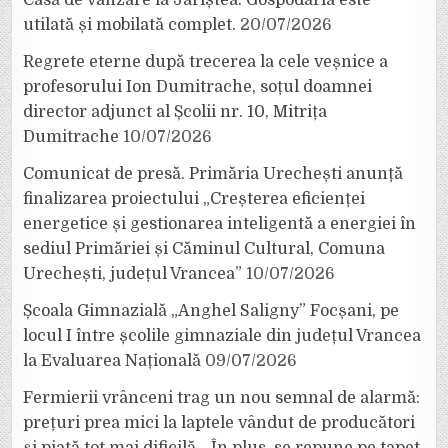
utilată și mobilată complet.
20/07/2026
Regrete eterne după trecerea la cele veșnice a
profesorului Ion Dumitrache, soțul doamnei
director adjunct al Școlii nr. 10, Mitrița
Dumitrache
10/07/2026
Comunicat de presă. Primăria Urechești anunță
finalizarea proiectului „Creșterea eficienței
energetice și gestionarea inteligentă a energiei în
sediul Primăriei și Căminul Cultural, Comuna
Urechești, județul Vrancea”
10/07/2026
Școala Gimnazială „Anghel Saligny” Focșani, pe
locul I între școlile gimnaziale din județul Vrancea
la Evaluarea Națională
09/07/2026
Fermierii vrânceni trag un nou semnal de alarmă:
prețuri prea mici la laptele vândut de producători
și piață tot mai dificilă. „În plus, se repune pe tapet