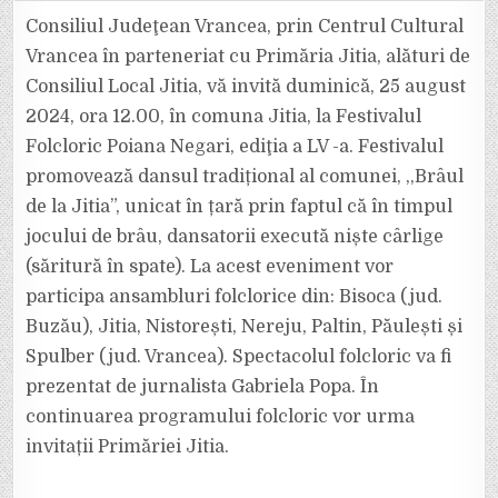
FOLCLORIC
POIANA
Consiliul Judeţean Vrancea, prin Centrul Cultural
NEGARI,
EDIŢIA
Vrancea în parteneriat cu Primăria Jitia, alături de
A
LV-
Consiliul Local Jitia, vă invită duminică, 25 august
A,
VA
2024, ora 12.00, în comuna Jitia, la Festivalul
AVEA
LOC
PE
Folcloric Poiana Negari, ediţia a LV -a. Festivalul
25
AUGUST
promovează dansul tradițional al comunei, ,,Brâul
LA
JITIA
de la Jitia”, unicat în țară prin faptul că în timpul
jocului de brâu, dansatorii execută niște cârlige
(săritură în spate). La acest eveniment vor
participa ansambluri folclorice din: Bisoca (jud.
Buzău), Jitia, Nistorești, Nereju, Paltin, Păulești și
Spulber (jud. Vrancea). Spectacolul folcloric va fi
prezentat de jurnalista Gabriela Popa. În
continuarea programului folcloric vor urma
invitații Primăriei Jitia.