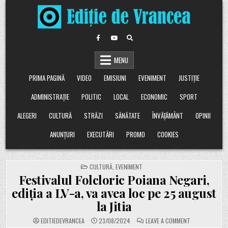
Skip
to
content
MENU
PRIMA PAGINĂ
VIDEO
EMISIUNI
EVENIMENT
JUSTIȚIE
ADMINISTRAȚIE
POLITIC
LOCAL
ECONOMIC
SPORT
ALEGERI
CULTURĂ
STRĂZI
SĂNĂTATE
ÎNVĂȚĂMÂNT
OPINII
ANUNȚURI
EXECUTĂRI
PROMO
COOKIES
POSTED
CULTURĂ
,
EVENIMENT
IN
Festivalul Folcloric Poiana Negari,
ediţia a LV-a, va avea loc pe 25 august
la Jitia
ON
EDITIEDEVRANCEA
23/08/2024
LEAVE A COMMENT
FESTIVALUL