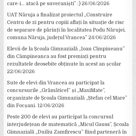
care-i… atacă pe suveraniști” :)
26/06/2026
UAT Năruja a finalizat proiectul „Construire
Centru de zi pentru copiii aflați în situație de risc
de separare de părinți în localitatea Podu Nărujei,
comuna Năruja, județul Vrancea”
24/06/2026
Elevii de la Școala Gimnazială „Ioan Cîmpineanu”
din Câmpineanca au fost premiați pentru
rezultatele deosebite obținute în acest an școlar
22/06/2026
Sute de elevi din Vrancea au participat la
concursurile „Grămăticel” și „MaxiMate”,
organizate de Școala Gimnazială „Ștefan cel Mare”
din Focșani.
12/06/2026
Peste 200 de elevi au participat la concursul
interjudețean de matematică „Micul Gauss”, Școala
Gimnazială „Duiliu Zamfirescu” fiind parteneră în