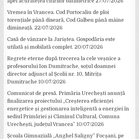
apei acuratețea citirilor batimetrice
27/07/2026
Vremea în Vrancea. Cod Portocaliu de ploi
torențiale până diseară, Cod Galben până mâine
dimineață.
22/07/2026
Casă de vânzare la Jariștea. Gospodăria este
utilată și mobilată complet.
20/07/2026
Regrete eterne după trecerea la cele veșnice a
profesorului Ion Dumitrache, soțul doamnei
director adjunct al Școlii nr. 10, Mitrița
Dumitrache
10/07/2026
Comunicat de presă. Primăria Urechești anunță
finalizarea proiectului „Creșterea eficienței
energetice și gestionarea inteligentă a energiei în
sediul Primăriei și Căminul Cultural, Comuna
Urechești, județul Vrancea”
10/07/2026
Școala Gimnazială „Anghel Saligny” Focșani, pe