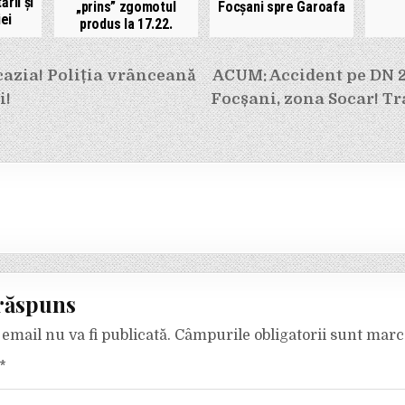
ării și
„prins” zgomotul
Focșani spre Garoafa
ei
produs la 17.22.
e
cazia! Poliția vrânceană
ACUM: Accident pe DN 2 
i!
Focșani, zona Socar! Tra
răspuns
email nu va fi publicată.
Câmpurile obligatorii sunt mar
*