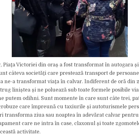
, Piaţa Victoriei din oraş a fost transformat în autogara ş
unt câteva societăţi care prestează transport de persoane
a ne-a transformat viaţa în calvar. Indiferent de oră din 
trug liniştea şi ne poluează sub toate formele posibile via
e putem odihni. Sunt momente în care sunt câte trei, pa
crobuze care împreună cu taxiurile şi autoturismele per
i transforma ziua sau noaptea în adevărat calvar pentru 
apament care ne intra în case, claxonul şi toate zgomotel
ceastă activitate.