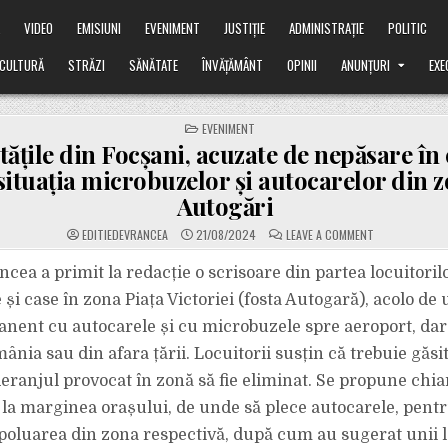
Ă
VIDEO
EMISIUNI
EVENIMENT
JUSTIȚIE
ADMINISTRAȚIE
POLITIC
CULTURĂ
STRĂZI
SĂNĂTATE
ÎNVĂȚĂMÂNT
OPINII
ANUNȚURI
EXE
POSTED
EVENIMENT
IN
tățile din Focșani, acuzate de nepăsare în 
situația microbuzelor și autocarelor din z
Autogări
ON
EDITIEDEVRANCEA
21/08/2024
LEAVE A COMMENT
AUTORITĂȚILE
DIN
FOCȘANI,
ncea a primit la redacție o scrisoare din partea locuitoril
ACUZATE
DE
și case în zona Piața Victoriei (fosta Autogară), acolo de
NEPĂSARE
ÎN
nent cu autocarele și cu microbuzele spre aeroport, dar 
CEEA
CE
nia sau din afara țării. Locuitorii susțin că trebuie găsit
PRIVEȘTE
SITUAȚIA
MICROBUZELO
 deranjul provocat în zonă să fie eliminat. Se propune ch
ȘI
AUTOCARELOR
 la marginea orașului, de unde să plece autocarele, pentru
DIN
ZONA
poluarea din zona respectivă, după cum au sugerat unii lo
FOSTEI