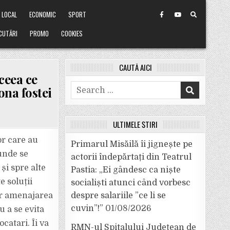
LOCAL
ECONOMIC
SPORT
CUTĂRI
PROMO
COOKIES
CAUTĂ AICI
ceea ce
Search
ona fostei
for:
ULTIMELE ȘTIRI
or care au
Primarul Misăilă îi jignește pe
 unde se
actorii îndepărtați din Teatrul
și spre alte
Pastia: „Ei gândesc ca niște
e soluții
socialiști atunci când vorbesc
R
iar amenajarea
despre salariile ”ce li se
cuvin”!”
01/08/2026
 a se evita
catari. Îi va
RMN-ul Spitalului Județean de