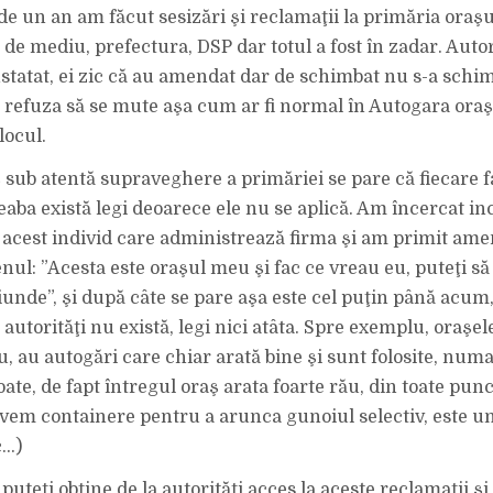
e un an am făcut sesizări şi reclamaţii la primăria oraşulu
 de mediu, prefectura, DSP dar totul a fost în zadar. Autor
nstatat, ei zic că au amendat dar de schimbat nu s-a schi
 refuza să se mute aşa cum ar fi normal în Autogara oraş
locul.
ş sub atentă supraveghere a primăriei se pare că fiecare f
eaba există legi deoarece ele nu se aplică. Am încercat inc
acest individ care administrează firma şi am primit ame
enul: ”Acesta este oraşul meu şi fac ce vreau eu, puteţi s
unde”, şi după câte se pare aşa este cel puţin până acum, 
 autorităţi nu există, legi nici atâta. Spre exemplu, oraşele
, au autogări care chiar arată bine şi sunt folosite, numa
ate, de fapt întregul oraş arata foarte rău, din toate punc
vem containere pentru a arunca gunoiul selectiv, este un
c…)
 puteţi obţine de la autorităţi acces la aceste reclamaţii ş