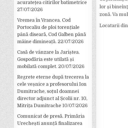
acuratețea citirilor batimetrice
lor şi bineîn
27/07/2026
zonă. Va mul
Vremea în Vrancea. Cod
Locatarii din
Portocaliu de ploi torențiale
până diseară, Cod Galben până
mâine dimineață.
22/07/2026
Casă de vânzare la Jariștea.
Gospodăria este utilată și
mobilată complet.
20/07/2026
Regrete eterne după trecerea la
cele veșnice a profesorului Ion
Dumitrache, soțul doamnei
director adjunct al Școlii nr. 10,
Mitrița Dumitrache
10/07/2026
Comunicat de presă. Primăria
Urechești anunță finalizarea