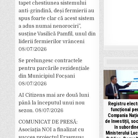
tapet chestiunea sistemului
anti-grindină, deși fermierii au
spus foarte clar că acest sistem
a adus numai nenorociri”,
susține Vasilică Pamfil, unul din
liderii fermierilor vrânceni
08/07/2026
Se prelungesc contractele
pentru parcările rezidențiale
din Municipiul Focșani
08/07/2026
AI Citizens mai are două luni
până la începutul unui nou
Registru elect
funcțional pe
sezon.
08/07/2026
Compania Nați
de Investiții, so
COMUNICAT DE PRESĂ:
în subordin
Asociația NOI a finalizat cu
Ministerului Luc
succes proiectul Erasmus+