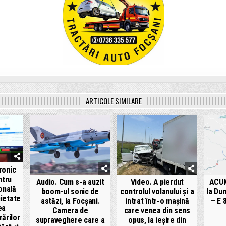
ARTICOLE SIMILARE
ronic
ntru
Audio. Cum s-a auzit
Video. A pierdut
ACUM
onală
boom-ul sonic de
controlul volanului și a
la Du
cietate
astăzi, la Focșani.
intrat într-o mașină
– E 
ea
Camera de
care venea din sens
rărilor
supraveghere care a
opus, la ieșire din