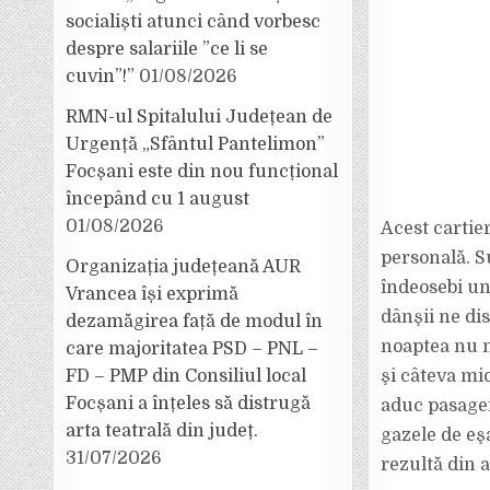
socialiști atunci când vorbesc
despre salariile ”ce li se
cuvin”!”
01/08/2026
RMN-ul Spitalului Județean de
Urgență „Sfântul Pantelimon”
Focșani este din nou funcțional
începând cu 1 august
01/08/2026
Acest cartier
personală. S
Organizația județeană AUR
îndeosebi un
Vrancea își exprimă
dânşii ne dis
dezamăgirea față de modul în
noaptea nu n
care majoritatea PSD – PNL –
FD – PMP din Consiliul local
şi câteva mi
Focșani a înțeles să distrugă
aduc pasager
arta teatrală din județ.
gazele de eş
31/07/2026
rezultă din a