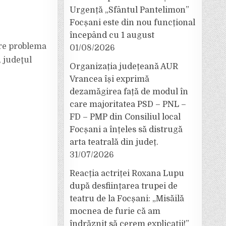
Urgență „Sfântul Pantelimon”
Focșani este din nou funcțional
începând cu 1 august
pre problema
01/08/2026
 judeţul
Organizația județeană AUR
Vrancea își exprimă
dezamăgirea față de modul în
care majoritatea PSD – PNL –
FD – PMP din Consiliul local
Focșani a înțeles să distrugă
arta teatrală din județ.
31/07/2026
Reacția actriței Roxana Lupu
după desființarea trupei de
teatru de la Focșani: „Misăilă
mocnea de furie că am
îndrăznit să cerem explicații!”