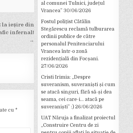
al comunei Tulnici, județul
Vrancea”
30/06/2026
Fostul polițist Cătălin
la ieșire din
Stegărescu reclamă tulburarea
fic infernal!
ordinii publice de către
→
personalul Penitenciarului
Vrancea într-o zonă
rezidențială din Focșani.
27/06/2026
Cristi Irimia: „Despre
suveranism, suveraniști și cum
se atacă singuri, fără să-și dea
seama, cei care-i… atacă pe
suveraniști” :)
26/06/2026
cate cu
*
UAT Năruja a finalizat proiectul
„Construire Centru de zi
pentru copiii aflați în situație de