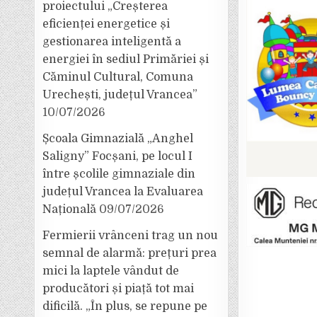
proiectului „Creșterea
eficienței energetice și
gestionarea inteligentă a
energiei în sediul Primăriei și
Căminul Cultural, Comuna
Urechești, județul Vrancea”
10/07/2026
Școala Gimnazială „Anghel
Saligny” Focșani, pe locul I
între școlile gimnaziale din
județul Vrancea la Evaluarea
Națională
09/07/2026
Fermierii vrânceni trag un nou
semnal de alarmă: prețuri prea
mici la laptele vândut de
producători și piață tot mai
dificilă. „În plus, se repune pe