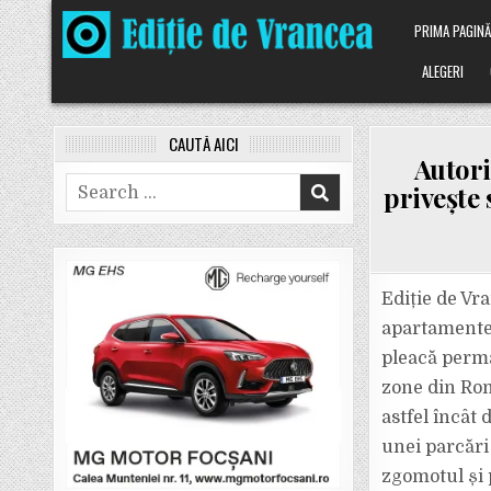
Skip
PRIMA PAGIN
to
content
ALEGERI
CAUTĂ AICI
Autori
Search
privește 
for:
Ediție de Vra
apartamente 
pleacă perma
zone din Româ
astfel încât
unei parcări
zgomotul și 