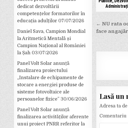
Publice, Dezvolt
Administrați
dedicat dezvoltării
competențelor formatorilor în
educația adulților
07/07/2026
Navigar
← NU rata o
în
face angajăr
Daniel Sava, Campion Mondial
articole
la Aritmetică Mentală și
Campion Național al României
la Șah
03/07/2026
Panel Volt Solar anunță
finalizarea proiectului
„Instalare de echipamente de
stocare a energiei produse de
sisteme fotovoltaice ale
Lasă un 
persoanelor fizice”
30/06/2026
Adresa ta de 
Panel Volt Solar anunță
Comentariu
finalizarea activităților aferente
unui proiect PNRR referitor la