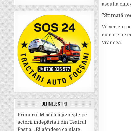
asculta cinev
”Stimată re
Vă scriem pe
cu care ne c
Vrancea.
ULTIMELE ȘTIRI
Primarul Misăilă îi jignește pe
actorii îndepărtați din Teatrul
Pastia: „Ei gândesc ca niște