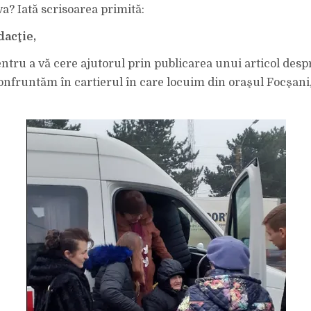
AUTOGĂRI
a? Iată scrisoarea primită:
dacţie,
ntru a vă cere ajutorul prin publicarea unui articol des
onfruntăm în cartierul în care locuim din oraşul Focşani,