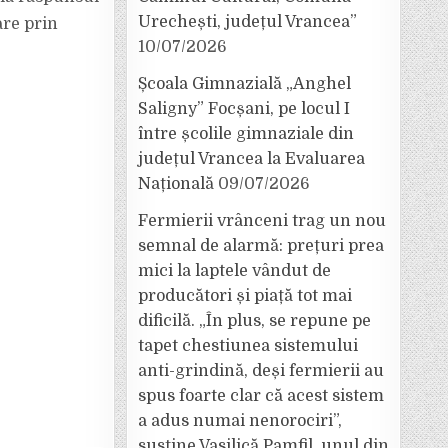
Urechești, județul Vrancea”
are prin
10/07/2026
Școala Gimnazială „Anghel
Saligny” Focșani, pe locul I
între școlile gimnaziale din
județul Vrancea la Evaluarea
Națională
09/07/2026
Fermierii vrânceni trag un nou
semnal de alarmă: prețuri prea
mici la laptele vândut de
producători și piață tot mai
dificilă. „În plus, se repune pe
tapet chestiunea sistemului
anti-grindină, deși fermierii au
spus foarte clar că acest sistem
a adus numai nenorociri”,
susține Vasilică Pamfil, unul din