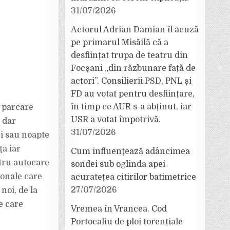
31/07/2026
Actorul Adrian Damian îl acuză
pe primarul Misăilă că a
desființat trupa de teatru din
Focșani „din răzbunare față de
actori”. Consilierii PSD, PNL și
FD au votat pentru desființare,
în timp ce AUR s-a abținut, iar
i parcare
USR a votat împotrivă.
 dar
31/07/2026
zi sau noapte
ţa iar
Cum influențează adâncimea
tru autocare
sondei sub oglinda apei
sonale care
acuratețea citirilor batimetrice
27/07/2026
noi, de la
e care
Vremea în Vrancea. Cod
Portocaliu de ploi torențiale