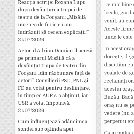
Reacția actriței Roxana Lupu
De mai bine d
după desființarea trupei de
locală, garda
teatru de la Focșani: „Misăilă
venit, au co
mocnea de furie că am
Aceste firme
îndrăznit să cerem explicații!”
unde le este 
31/07/2026
În acest ora
Actorul Adrian Damian îl acuză
doreşte, deg
pe primarul Misăilă că a
discutăm cu 
desființat trupa de teatru din
voalate de g
Focșani „din răzbunare față de
actori”. Consilierii PSD, PNL și
reclamaţi ori
FD au votat pentru desființare,
acestui oraş,
în timp ce AUR s-a abținut, iar
Buzău, Bacău
USR a votat împotrivă.
oraş nu se po
31/07/2026
vedere (nu a
perpetuu et
Cum influențează adâncimea
sondei sub oglinda apei
Ca jurnalişti