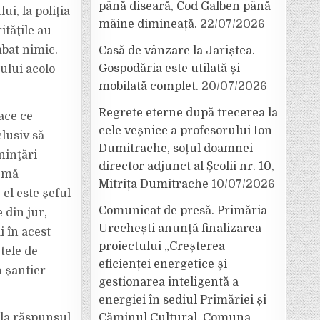
până diseară, Cod Galben până
i, la poliţia
mâine dimineață.
22/07/2026
ităţile au
mbat nimic.
Casă de vânzare la Jariștea.
Gospodăria este utilată și
ului acolo
mobilată complet.
20/07/2026
Regrete eterne după trecerea la
ace ce
cele veșnice a profesorului Ion
lusiv să
Dumitrache, soțul doamnei
ninţări
director adjunct al Școlii nr. 10,
ă mă
Mitrița Dumitrache
10/07/2026
el este şeful
Comunicat de presă. Primăria
 din jur,
Urechești anunță finalizarea
i în acest
proiectului „Creșterea
tele de
eficienței energetice și
 şantier
gestionarea inteligentă a
energiei în sediul Primăriei și
i la răspunsul
Căminul Cultural, Comuna