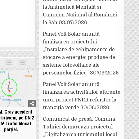
la Aritmetică Mentală și
Campion Național al României
la Șah
03/07/2026
Panel Volt Solar anunță
finalizarea proiectului
„Instalare de echipamente de
stocare a energiei produse de
sisteme fotovoltaice ale
persoanelor fizice”
30/06/2026
Panel Volt Solar anunță
finalizarea activităților aferente
unui proiect PNRR referitor la
tranziția verde
30/06/2026
: Grav accident
mbrăveni, pe DN 2
Comunicat de presă. Comuna
85! Trafic blocat
Tulnici demarează proiectul
parțial.
„Digitalizarea turismului local