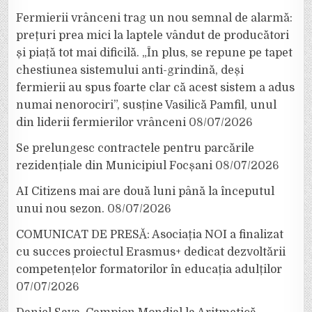
Fermierii vrânceni trag un nou semnal de alarmă:
prețuri prea mici la laptele vândut de producători
și piață tot mai dificilă. „În plus, se repune pe tapet
chestiunea sistemului anti-grindină, deși
fermierii au spus foarte clar că acest sistem a adus
numai nenorociri”, susține Vasilică Pamfil, unul
din liderii fermierilor vrânceni
08/07/2026
Se prelungesc contractele pentru parcările
rezidențiale din Municipiul Focșani
08/07/2026
AI Citizens mai are două luni până la începutul
unui nou sezon.
08/07/2026
COMUNICAT DE PRESĂ: Asociația NOI a finalizat
cu succes proiectul Erasmus+ dedicat dezvoltării
competențelor formatorilor în educația adulților
07/07/2026