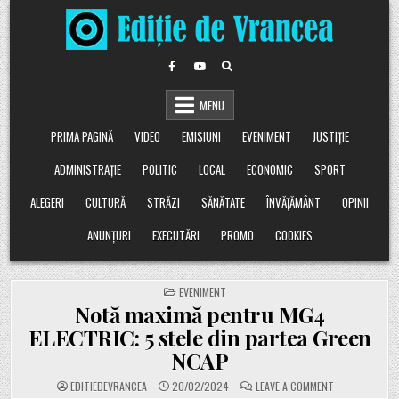
Skip
to
content
MENU
PRIMA PAGINĂ
VIDEO
EMISIUNI
EVENIMENT
JUSTIȚIE
ADMINISTRAȚIE
POLITIC
LOCAL
ECONOMIC
SPORT
ALEGERI
CULTURĂ
STRĂZI
SĂNĂTATE
ÎNVĂȚĂMÂNT
OPINII
ANUNȚURI
EXECUTĂRI
PROMO
COOKIES
POSTED
EVENIMENT
IN
Notă maximă pentru MG4
ELECTRIC: 5 stele din partea Green
NCAP
ON
EDITIEDEVRANCEA
20/02/2024
LEAVE A COMMENT
NOTĂ