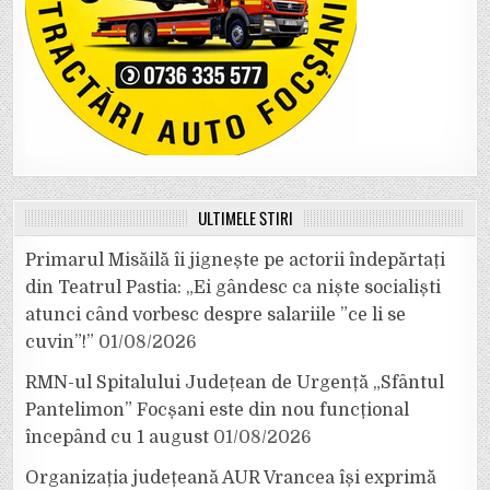
ULTIMELE ȘTIRI
Primarul Misăilă îi jignește pe actorii îndepărtați
din Teatrul Pastia: „Ei gândesc ca niște socialiști
atunci când vorbesc despre salariile ”ce li se
cuvin”!”
01/08/2026
RMN-ul Spitalului Județean de Urgență „Sfântul
Pantelimon” Focșani este din nou funcțional
începând cu 1 august
01/08/2026
Organizația județeană AUR Vrancea își exprimă