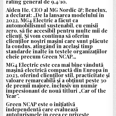
rating general de 9,4/10.
Aiden He, CEO al MG Nordic &; Benelux,
a declarat: „
De la lansarea modelului în
2022, MG4 Electric a făcut ca
automobilismul sustenabil, cu emisii
zero, să fie accesibil pentru multe mii de
clienți. Și vom continua să oferim
clienților noștri mașini care sunt plăcute
la condus, atingând în același timp
standarde înalte în testele organizațiilor
cheie precum Green NCAP.
„
MG4 Electric este cea mai bine vândută
mașină electrică compactă din Europa în
2023, oferind clienților stil, practicitate și
valoare remarcabilă și a obținut peste 30
de premii majore, inclusiv un număr
impresionant de nouă titluri „Car of the
Year”.
Green NCAP este o inițiativă
independentă care evaluează
autoturismele în ceea ce privește