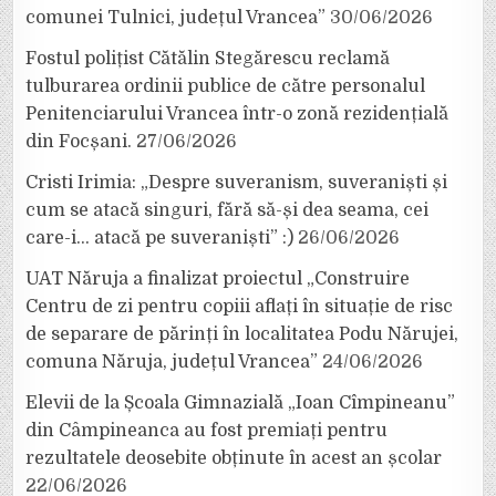
comunei Tulnici, județul Vrancea”
30/06/2026
Fostul polițist Cătălin Stegărescu reclamă
tulburarea ordinii publice de către personalul
Penitenciarului Vrancea într-o zonă rezidențială
din Focșani.
27/06/2026
Cristi Irimia: „Despre suveranism, suveraniști și
cum se atacă singuri, fără să-și dea seama, cei
care-i… atacă pe suveraniști” :)
26/06/2026
UAT Năruja a finalizat proiectul „Construire
Centru de zi pentru copiii aflați în situație de risc
de separare de părinți în localitatea Podu Nărujei,
comuna Năruja, județul Vrancea”
24/06/2026
Elevii de la Școala Gimnazială „Ioan Cîmpineanu”
din Câmpineanca au fost premiați pentru
rezultatele deosebite obținute în acest an școlar
22/06/2026