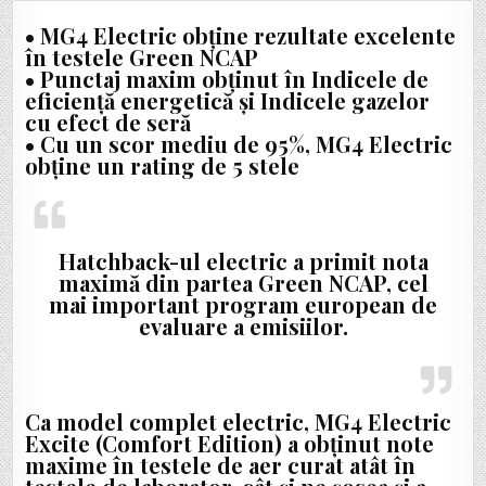
MAXIMĂ
PENTRU
• MG4 Electric obține rezultate excelente
MG4
ELECTRIC:
în testele Green NCAP
5
• Punctaj maxim obținut în Indicele de
STELE
DIN
eficiență energetică și Indicele gazelor
PARTEA
GREEN
cu efect de seră
NCAP
• Cu un scor mediu de 95%, MG4 Electric
obține un rating de 5 stele
Hatchback-ul electric a primit nota
maximă din partea Green NCAP, cel
mai important program european de
evaluare a emisiilor.
Ca model complet electric, MG4 Electric
Excite (Comfort Edition) a obținut note
maxime în testele de aer curat atât în