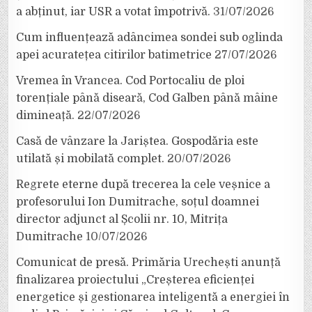
a abținut, iar USR a votat împotrivă.
31/07/2026
Cum influențează adâncimea sondei sub oglinda
apei acuratețea citirilor batimetrice
27/07/2026
Vremea în Vrancea. Cod Portocaliu de ploi
torențiale până diseară, Cod Galben până mâine
dimineață.
22/07/2026
Casă de vânzare la Jariștea. Gospodăria este
utilată și mobilată complet.
20/07/2026
Regrete eterne după trecerea la cele veșnice a
profesorului Ion Dumitrache, soțul doamnei
director adjunct al Școlii nr. 10, Mitrița
Dumitrache
10/07/2026
Comunicat de presă. Primăria Urechești anunță
finalizarea proiectului „Creșterea eficienței
energetice și gestionarea inteligentă a energiei în