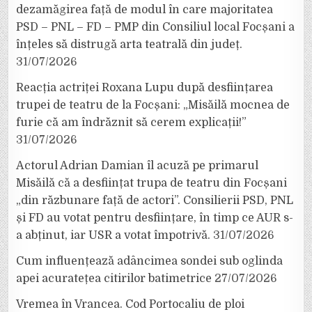
dezamăgirea față de modul în care majoritatea
PSD – PNL – FD – PMP din Consiliul local Focșani a
înțeles să distrugă arta teatrală din județ.
31/07/2026
Reacția actriței Roxana Lupu după desființarea
trupei de teatru de la Focșani: „Misăilă mocnea de
furie că am îndrăznit să cerem explicații!”
31/07/2026
Actorul Adrian Damian îl acuză pe primarul
Misăilă că a desființat trupa de teatru din Focșani
„din răzbunare față de actori”. Consilierii PSD, PNL
și FD au votat pentru desființare, în timp ce AUR s-
a abținut, iar USR a votat împotrivă.
31/07/2026
Cum influențează adâncimea sondei sub oglinda
apei acuratețea citirilor batimetrice
27/07/2026
Vremea în Vrancea. Cod Portocaliu de ploi