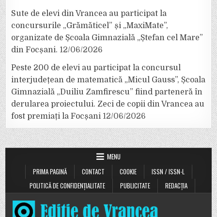
Sute de elevi din Vrancea au participat la
concursurile „Grămăticel” și „MaxiMate”,
organizate de Școala Gimnazială „Ștefan cel Mare”
din Focșani.
12/06/2026
Peste 200 de elevi au participat la concursul
interjudețean de matematică „Micul Gauss”, Școala
Gimnazială „Duiliu Zamfirescu” fiind parteneră în
derularea proiectului. Zeci de copii din Vrancea au
fost premiați la Focșani
12/06/2026
MENU
PRIMA PAGINĂ
CONTACT
COOKIE
ISSN / ISSN-L
POLITICĂ DE CONFIDENȚIALITATE
PUBLICITATE
REDACȚIA