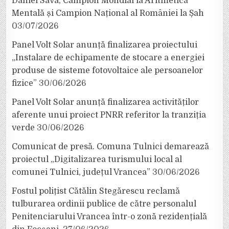
Daniel Sava, Campion Mondial la Aritmetică
Mentală și Campion Național al României la Șah
03/07/2026
Panel Volt Solar anunță finalizarea proiectului
„Instalare de echipamente de stocare a energiei
produse de sisteme fotovoltaice ale persoanelor
fizice”
30/06/2026
Panel Volt Solar anunță finalizarea activităților
aferente unui proiect PNRR referitor la tranziția
verde
30/06/2026
Comunicat de presă. Comuna Tulnici demarează
proiectul „Digitalizarea turismului local al
comunei Tulnici, județul Vrancea”
30/06/2026
Fostul polițist Cătălin Stegărescu reclamă
tulburarea ordinii publice de către personalul
Penitenciarului Vrancea într-o zonă rezidențială