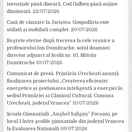
torențiale până diseară, Cod Galben până mâine
dimineață.
22/07/2026
Casă de vânzare la Jariștea. Gospodăria este
utilată și mobilată complet.
20/07/2026
Regrete eterne după trecerea la cele veșnice a
profesorului Ion Dumitrache, soțul doamnei
director adjunct al Școlii nr. 10, Mitrița
Dumitrache
10/07/2026
Comunicat de presă. Primăria Urechești anunță
finalizarea proiectului „Creșterea eficienței
energetice și gestionarea inteligentă a energiei în
sediul Primăriei și Căminul Cultural, Comuna
Urechești, județul Vrancea”
10/07/2026
Școala Gimnazială „Anghel Saligny” Focșani, pe
locul I între școlile gimnaziale din județul Vrancea
la Evaluarea Națională
09/07/2026