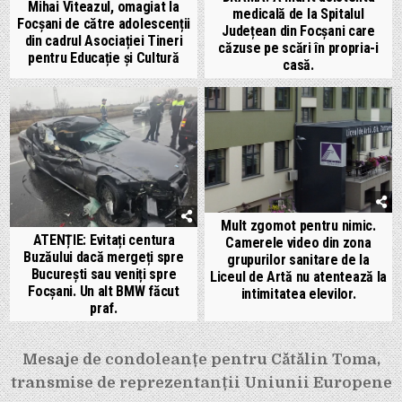
Mihai Viteazul, omagiat la
medicală de la Spitalul
Focșani de către adolescenții
Județean din Focșani care
din cadrul Asociației Tineri
căzuse pe scări în propria-i
pentru Educație și Cultură
casă.
Mult zgomot pentru nimic.
ATENȚIE: Evitați centura
Camerele video din zona
Buzăului dacă mergeți spre
grupurilor sanitare de la
București sau veniți spre
Liceul de Artă nu atentează la
Focșani. Un alt BMW făcut
intimitatea elevilor.
praf.
Navigare
Mesaje de condoleanțe pentru Cătălin Toma,
în
transmise de reprezentanții Uniunii Europene