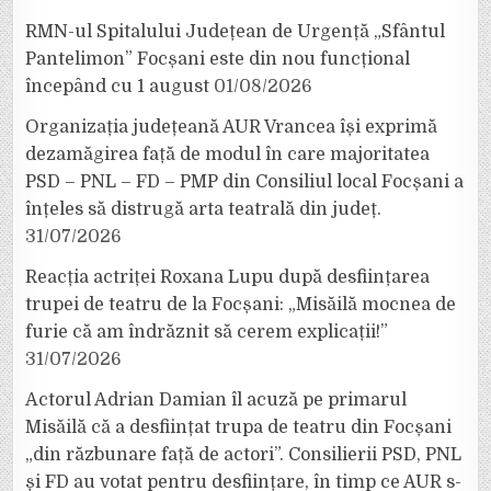
RMN-ul Spitalului Județean de Urgență „Sfântul
Pantelimon” Focșani este din nou funcțional
începând cu 1 august
01/08/2026
Organizația județeană AUR Vrancea își exprimă
dezamăgirea față de modul în care majoritatea
PSD – PNL – FD – PMP din Consiliul local Focșani a
înțeles să distrugă arta teatrală din județ.
31/07/2026
Reacția actriței Roxana Lupu după desființarea
trupei de teatru de la Focșani: „Misăilă mocnea de
furie că am îndrăznit să cerem explicații!”
31/07/2026
Actorul Adrian Damian îl acuză pe primarul
Misăilă că a desființat trupa de teatru din Focșani
„din răzbunare față de actori”. Consilierii PSD, PNL
și FD au votat pentru desființare, în timp ce AUR s-