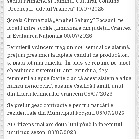
sediul Primăriei și Căminul Cultural, Comuna
Urechești, județul Vrancea”
10/07/2026
Școala Gimnazială „Anghel Saligny” Focșani, pe
locul I între școlile gimnaziale din județul Vrancea
la Evaluarea Națională
09/07/2026
Fermierii vrânceni trag un nou semnal de alarmă:
prețuri prea mici la laptele vândut de producători
și piață tot mai dificilă. „În plus, se repune pe tapet
chestiunea sistemului anti-grindină, deși
fermierii au spus foarte clar că acest sistem a adus
numai nenorociri”, susține Vasilică Pamfil, unul
din liderii fermierilor vrânceni
08/07/2026
Se prelungesc contractele pentru parcările
rezidențiale din Municipiul Focșani
08/07/2026
AI Citizens mai are două luni până la începutul
unui nou sezon.
08/07/2026