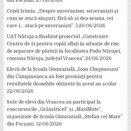
din Focșani.
27/06/2026
Cristi Irimia: „Despre suveranism, suveraniști și
cum se atacă singuri, fără să-și dea seama, cei
care-i… atacă pe suveraniști” :)
26/06/2026
UAT Năruja a finalizat proiectul „Construire
Centru de zi pentru copiii aflați în situație de risc
de separare de părinți în localitatea Podu Nărujei,
comuna Năruja, județul Vrancea”
24/06/2026
Elevii de la Școala Gimnazială „Ioan Cîmpineanu”
din Câmpineanca au fost premiați pentru
rezultatele deosebite obținute în acest an școlar
22/06/2026
Sute de elevi din Vrancea au participat la
concursurile „Grămăticel” și „MaxiMate”,
organizate de Școala Gimnazială „Ștefan cel Mare”
din Focșani.
12/06/2026