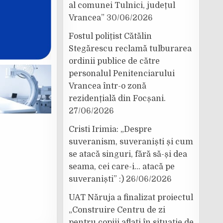
al comunei Tulnici, județul
Vrancea”
30/06/2026
Fostul polițist Cătălin
Stegărescu reclamă tulburarea
ordinii publice de către
personalul Penitenciarului
Vrancea într-o zonă
rezidențială din Focșani.
27/06/2026
Cristi Irimia: „Despre
suveranism, suveraniști și cum
se atacă singuri, fără să-și dea
seama, cei care-i… atacă pe
suveraniști” :)
26/06/2026
UAT Năruja a finalizat proiectul
„Construire Centru de zi
pentru copiii aflați în situație de