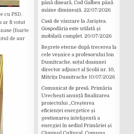
până diseară, Cod Galben până
mâine dimineață.
22/07/2026
re cu PSD,
Casă de vânzare la Jariștea.
ar fi votat
Gospodăria este utilată și
ănase (foarte
mobilată complet.
20/07/2026
otul de aur
Regrete eterne după trecerea la
cele veșnice a profesorului Ion
Dumitrache, soțul doamnei
director adjunct al Școlii nr. 10,
Mitrița Dumitrache
10/07/2026
Comunicat de presă. Primăria
Urechești anunță finalizarea
proiectului „Creșterea
eficienței energetice și
gestionarea inteligentă a
energiei în sediul Primăriei și
Căminul Cultural, Comuna