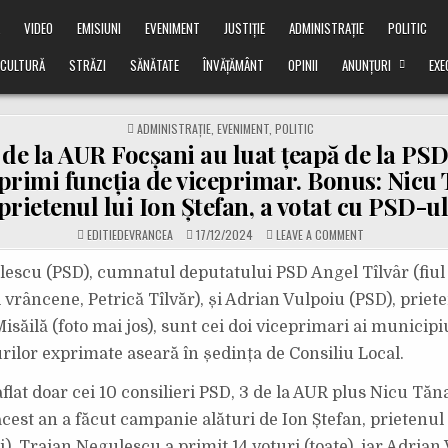
Ă
VIDEO
EMISIUNI
EVENIMENT
JUSTIȚIE
ADMINISTRAȚIE
POLITIC
CULTURĂ
STRĂZI
SĂNĂTATE
ÎNVĂȚĂMÂNT
OPINII
ANUNȚURI
EXE
POSTED
ADMINISTRAȚIE
,
EVENIMENT
,
POLITIC
IN
 de la AUR Focșani au luat țeapă de la PSD
 primi funcția de viceprimar. Bonus: Nicu 
prietenul lui Ion Ștefan, a votat cu PSD-ul
ON
EDITIEDEVRANCEA
17/12/2024
LEAVE A COMMENT
CREDULII
DE
LA
escu (PSD), cumnatul deputatului PSD Angel Tîlvâr (fiul 
AUR
FOCȘANI
i vrâncene, Petrică Tîlvăr), și Adrian Vulpoiu (PSD), priet
AU
LUAT
săilă (foto mai jos), sunt cei doi viceprimari ai municipi
ȚEAPĂ
DE
rilor exprimate aseară în ședința de Consiliu Local.
LA
PSD,
CREZÂND
CĂ
aflat doar cei 10 consilieri PSD, 3 de la AUR plus Nicu Tăna
VOR
PRIMI
acest an a făcut campanie alături de Ion Ștefan, prietenul 
FUNCȚIA
DE
). Traian Negulescu a primit 14 voturi (toate), iar Adrian