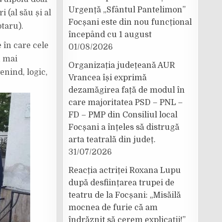
Urgență „Sfântul Pantelimon”
 (al său și al
Focșani este din nou funcțional
taru).
începând cu 1 august
e în care cele
01/08/2026
u mai
Organizația județeană AUR
enind, logic,
Vrancea își exprimă
dezamăgirea față de modul în
care majoritatea PSD – PNL –
FD – PMP din Consiliul local
Focșani a înțeles să distrugă
arta teatrală din județ.
31/07/2026
Reacția actriței Roxana Lupu
după desființarea trupei de
teatru de la Focșani: „Misăilă
mocnea de furie că am
îndrăznit să cerem explicații!”