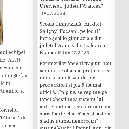
Urechești, județul Vrancea”
10/07/2026
Școala Gimnazială „Anghel
Saligny” Focșani, pe locul I
între școlile gimnaziale din
județul Vrancea la Evaluarea
mul echipei
Națională
09/07/2026
ție (AUR)
Fermierii vrânceni trag un nou
ocșani s-a
semnal de alarmă: prețuri prea
u Ion Ștefan,
mici la laptele vândut de
le în
producători și piață tot mai
ănenilor și
dificilă. „În plus, se repune pe
tapet chestiunea sistemului
anti-grindină, deși fermierii au
 Corneliu
spus foarte clar că acest sistem
Tătaru, 1 de
a adus numai nenorociri”,
votează
susține Vasilică Pamfil, unul din