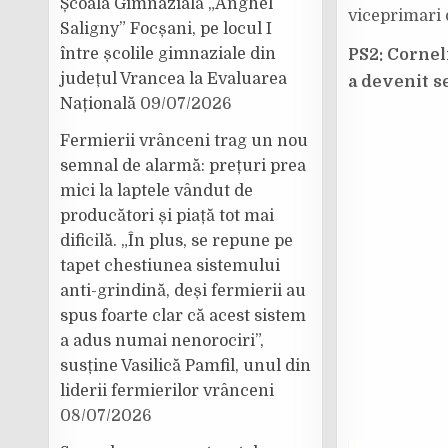
Școala Gimnazială „Anghel
viceprimari 
Saligny” Focșani, pe locul I
între școlile gimnaziale din
PS2: Cornel
județul Vrancea la Evaluarea
a devenit s
Națională
09/07/2026
Fermierii vrânceni trag un nou
semnal de alarmă: prețuri prea
mici la laptele vândut de
producători și piață tot mai
dificilă. „În plus, se repune pe
tapet chestiunea sistemului
anti-grindină, deși fermierii au
spus foarte clar că acest sistem
a adus numai nenorociri”,
susține Vasilică Pamfil, unul din
liderii fermierilor vrânceni
08/07/2026