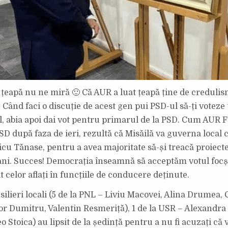
 țeapă nu ne miră 🙂 Că AUR a luat țeapă ține de credulis
 Când faci o discuție de acest gen pui PSD-ul să-ți voteze 
, abia apoi dai vot pentru primarul de la PSD. Cum AUR F
SD după faza de ieri, rezultă că Misăilă va guverna local c
cu Tănase, pentru a avea majoritate să-și treacă proiecte
ani. Succes! Democrația înseamnă să acceptăm votul focș
 celor aflați în funcțiile de conducere deținute.
nsilieri locali (5 de la PNL – Liviu Macovei, Alina Drumea,
or Dumitru, Valentin Resmeriță), 1 de la USR – Alexandra 
 Stoica) au lipsit de la ședință pentru a nu fi acuzați că 