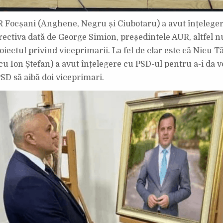
R Focșani (Anghene, Negru și Ciubotaru) a avut înțelege
ectiva dată de George Simion, președintele AUR, altfel nu 
oiectul privind viceprimarii. La fel de clar este că Nicu T
cu Ion Ștefan) a avut înțelegere cu PSD-ul pentru a-i da v
PSD să aibă doi viceprimari.