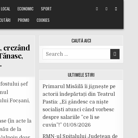
LOCAL
ECONOMIC
SPORT
CUTĂRI
PROMO
COOKIES
CAUTĂ AICI
, crezând
Search
Tănase,
for:
.
ULTIMELE ȘTIRI
fostului șef
Primarul Misăilă îi jignește pe
enul
actorii îndepărtați din Teatrul
ului Focșani,
Pastia: „Ei gândesc ca niște
socialiști atunci când vorbesc
despre salariile ”ce li se
se (în acte la
cuvin”!”
01/08/2026
său de la
RMN-ul Spitalului Județean de
 Vulpoiu doar