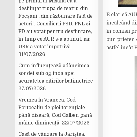
pe primarul Misăilă că a
desființat trupa de teatru din
E clar că AU
Focșani „din răzbunare față de
încălcând dir
actori”. Consilierii PSD, PNL și
în comisii pr
FD au votat pentru desființare,
în timp ce AUR s-a abținut, iar
bun prieten 
USR a votat împotrivă.
astfel încât 
31/07/2026
Cum influențează adâncimea
sondei sub oglinda apei
acuratețea citirilor batimetrice
27/07/2026
Vremea în Vrancea. Cod
Portocaliu de ploi torențiale
până diseară, Cod Galben până
mâine dimineață.
22/07/2026
Casă de vânzare la Jariștea.