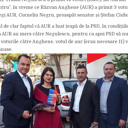
VICEPRIMAR.
BONUS:
entru”, în vreme ce Răzvan Anghene (AUR) a primit 3 voturi
NICU
TĂNASE,
PRIETENUL
legi AUR, Corneliu Negru, proaspăt senator și Ștefan Ciubo
LUI
ION
ȘTEFAN,
 de clar faptul că AUR a luat țeapă de la PSD, în condițiil
A
VOTAT
la AUR au mers către Negulescu, pentru ca apoi PSD să n
CU
PSD-
 voturile către Anghene, votul de aur (erau necesare 11) v
UL.
ănase.