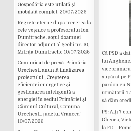
Gospodăria este utilată și
mobilată complet.
20/07/2026
Regrete eterne după trecerea la
cele veșnice a profesorului Ion
Dumitrache, soțul doamnei
director adjunct al Școlii nr. 10,
Mitrița Dumitrache
10/07/2026
Că PSD a dat
lui Anghene.
Comunicat de presă. Primăria
viceprimarul
Urechești anunță finalizarea
supărat pe P
proiectului „Creșterea
eficienței energetice și
pardon cu Ni
gestionarea inteligentă a
următorii 4 
energiei în sediul Primăriei și
să dăm credit
Căminul Cultural, Comuna
PS: Alți 7 co
Urechești, județul Vrancea”
Gheoca, Vict
10/07/2026
la FD – Romeo