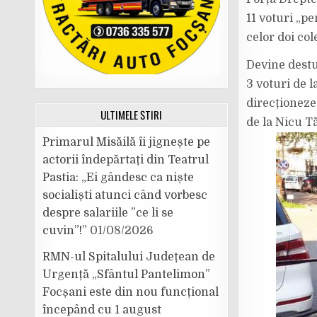
11 voturi „p
celor doi co
Devine destul
3 voturi de 
direcționeze
ULTIMELE ȘTIRI
de la Nicu T
Primarul Misăilă îi jignește pe
actorii îndepărtați din Teatrul
Pastia: „Ei gândesc ca niște
socialiști atunci când vorbesc
despre salariile ”ce li se
cuvin”!”
01/08/2026
RMN-ul Spitalului Județean de
Urgență „Sfântul Pantelimon”
Focșani este din nou funcțional
începând cu 1 august