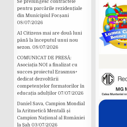
Se prelungesc contractele
pentru parcările rezidențiale
din Municipiul Focșani
08/07/2026
AI Citizens mai are două luni
până la începutul unui nou
sezon.
08/07/2026
COMUNICAT DE PRESĂ:
Asociația NOI a finalizat cu
succes proiectul Erasmus+
dedicat dezvoltării
competențelor formatorilor în
educația adulților
07/07/2026
Daniel Sava, Campion Mondial
la Aritmetică Mentală și
Campion Național al României
la Șah
03/07/2026