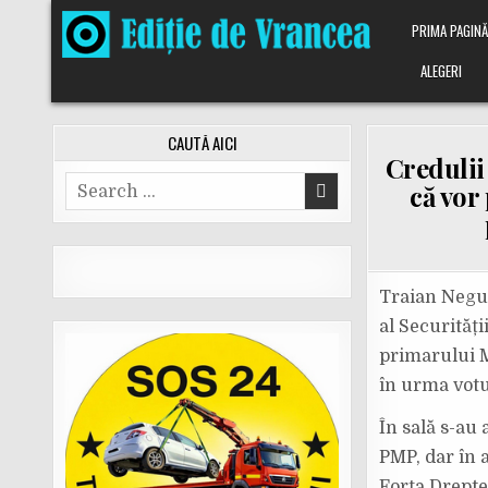
Skip
PRIMA PAGIN
to
content
ALEGERI
CAUTĂ AICI
Credulii
Search
că vor
for:
Traian Negul
al Securități
primarului Mi
în urma votu
În sală s-au 
PMP, dar în 
Forța Dreptei