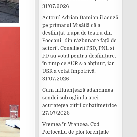
31/07/2026
Actorul Adrian Damian îl acuză
pe primarul Misăilă că a
desființat trupa de teatru din
Focșani „din răzbunare față de
actori”. Consilierii PSD, PNL și
FD au votat pentru desființare,
în timp ce AUR s-a abținut, iar
USR a votat împotrivă.
31/07/2026
Cum influențează adâncimea
sondei sub oglinda apei
acuratețea citirilor batimetrice
27/07/2026
Vremea în Vrancea. Cod
Portocaliu de ploi torențiale