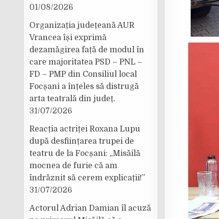
01/08/2026
Organizația județeană AUR
Vrancea își exprimă
dezamăgirea față de modul în
care majoritatea PSD – PNL –
FD – PMP din Consiliul local
Focșani a înțeles să distrugă
arta teatrală din județ.
31/07/2026
Reacția actriței Roxana Lupu
după desființarea trupei de
teatru de la Focșani: „Misăilă
mocnea de furie că am
îndrăznit să cerem explicații!”
31/07/2026
Actorul Adrian Damian îl acuză