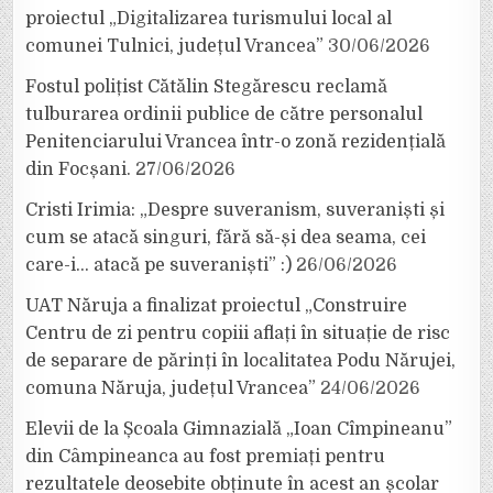
proiectul „Digitalizarea turismului local al
comunei Tulnici, județul Vrancea”
30/06/2026
Fostul polițist Cătălin Stegărescu reclamă
tulburarea ordinii publice de către personalul
Penitenciarului Vrancea într-o zonă rezidențială
din Focșani.
27/06/2026
Cristi Irimia: „Despre suveranism, suveraniști și
cum se atacă singuri, fără să-și dea seama, cei
care-i… atacă pe suveraniști” :)
26/06/2026
UAT Năruja a finalizat proiectul „Construire
Centru de zi pentru copiii aflați în situație de risc
de separare de părinți în localitatea Podu Nărujei,
comuna Năruja, județul Vrancea”
24/06/2026
Elevii de la Școala Gimnazială „Ioan Cîmpineanu”
din Câmpineanca au fost premiați pentru
rezultatele deosebite obținute în acest an școlar