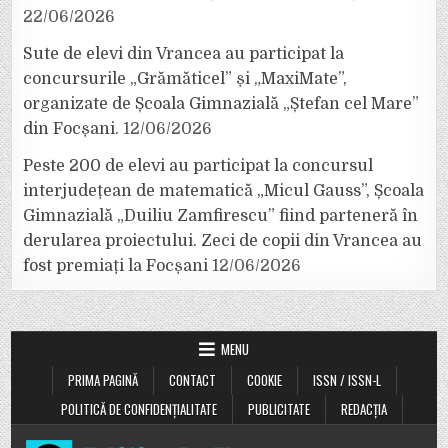
22/06/2026
Sute de elevi din Vrancea au participat la
concursurile „Grămăticel” și „MaxiMate”,
organizate de Școala Gimnazială „Ștefan cel Mare”
din Focșani.
12/06/2026
Peste 200 de elevi au participat la concursul
interjudețean de matematică „Micul Gauss”, Școala
Gimnazială „Duiliu Zamfirescu” fiind parteneră în
derularea proiectului. Zeci de copii din Vrancea au
fost premiați la Focșani
12/06/2026
MENU
PRIMA PAGINĂ
CONTACT
COOKIE
ISSN / ISSN-L
POLITICĂ DE CONFIDENȚIALITATE
PUBLICITATE
REDACȚIA