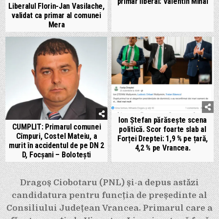
primar liberal: Valentin Mihai
Liberalul Florin-Jan Vasilache,
validat ca primar al comunei
Mera
Ion Ștefan părăsește scena
CUMPLIT: Primarul comunei
politică. Scor foarte slab al
Cîmpuri, Costel Mateiu, a
Forței Dreptei: 1,9 % pe țară,
murit în accidentul de pe DN 2
4,2 % pe Vrancea.
D, Focșani – Bolotești
Navigare
Dragoș Ciobotaru (PNL) și-a depus astăzi
în
candidatura pentru funcția de președinte al
articole
Consiliului Județean Vrancea. Primarul care a