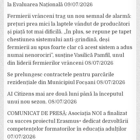
la Evaluarea Națională
09/07/2026
Fermierii vrânceni trag un nou semnal de alarmă:
prețuri prea mici la laptele vândut de producători
și piață tot mai dificilă. „În plus, se repune pe tapet
chestiunea sistemului anti-grindină, deși
fermierii au spus foarte clar că acest sistem a adus
numai nenorociri”, susține Vasilică Pamfil, unul
din liderii fermierilor vrânceni
08/07/2026
Se prelungesc contractele pentru parcările
rezidențiale din Municipiul Focșani
08/07/2026
AI Citizens mai are două luni până la începutul
unui nou sezon.
08/07/2026
COMUNICAT DE PRESĂ: Asociația NOI a finalizat
cu succes proiectul Erasmus+ dedicat dezvoltării
competențelor formatorilor în educația adulților
07/07/2026