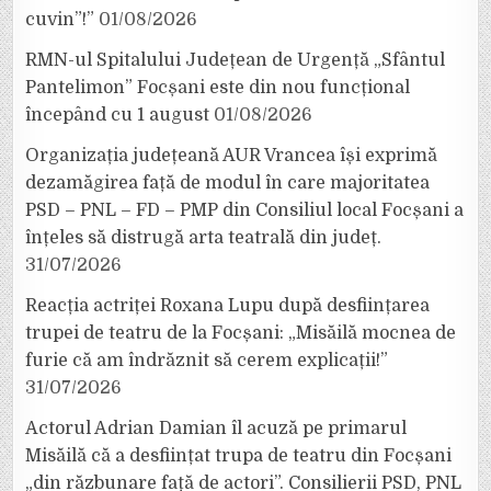
cuvin”!”
01/08/2026
RMN-ul Spitalului Județean de Urgență „Sfântul
Pantelimon” Focșani este din nou funcțional
începând cu 1 august
01/08/2026
Organizația județeană AUR Vrancea își exprimă
dezamăgirea față de modul în care majoritatea
PSD – PNL – FD – PMP din Consiliul local Focșani a
înțeles să distrugă arta teatrală din județ.
31/07/2026
Reacția actriței Roxana Lupu după desființarea
trupei de teatru de la Focșani: „Misăilă mocnea de
furie că am îndrăznit să cerem explicații!”
31/07/2026
Actorul Adrian Damian îl acuză pe primarul
Misăilă că a desființat trupa de teatru din Focșani
„din răzbunare față de actori”. Consilierii PSD, PNL