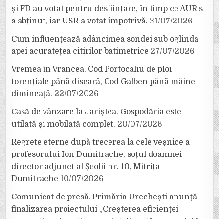
și FD au votat pentru desființare, în timp ce AUR s-
a abținut, iar USR a votat împotrivă.
31/07/2026
Cum influențează adâncimea sondei sub oglinda
apei acuratețea citirilor batimetrice
27/07/2026
Vremea în Vrancea. Cod Portocaliu de ploi
torențiale până diseară, Cod Galben până mâine
dimineață.
22/07/2026
Casă de vânzare la Jariștea. Gospodăria este
utilată și mobilată complet.
20/07/2026
Regrete eterne după trecerea la cele veșnice a
profesorului Ion Dumitrache, soțul doamnei
director adjunct al Școlii nr. 10, Mitrița
Dumitrache
10/07/2026
Comunicat de presă. Primăria Urechești anunță
finalizarea proiectului „Creșterea eficienței