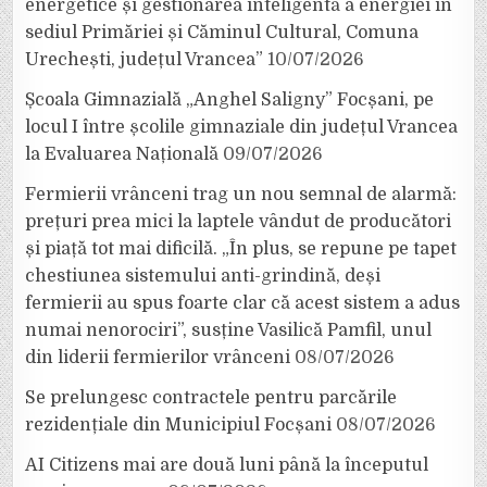
energetice și gestionarea inteligentă a energiei în
sediul Primăriei și Căminul Cultural, Comuna
Urechești, județul Vrancea”
10/07/2026
Școala Gimnazială „Anghel Saligny” Focșani, pe
locul I între școlile gimnaziale din județul Vrancea
la Evaluarea Națională
09/07/2026
Fermierii vrânceni trag un nou semnal de alarmă:
prețuri prea mici la laptele vândut de producători
și piață tot mai dificilă. „În plus, se repune pe tapet
chestiunea sistemului anti-grindină, deși
fermierii au spus foarte clar că acest sistem a adus
numai nenorociri”, susține Vasilică Pamfil, unul
din liderii fermierilor vrânceni
08/07/2026
Se prelungesc contractele pentru parcările
rezidențiale din Municipiul Focșani
08/07/2026
AI Citizens mai are două luni până la începutul