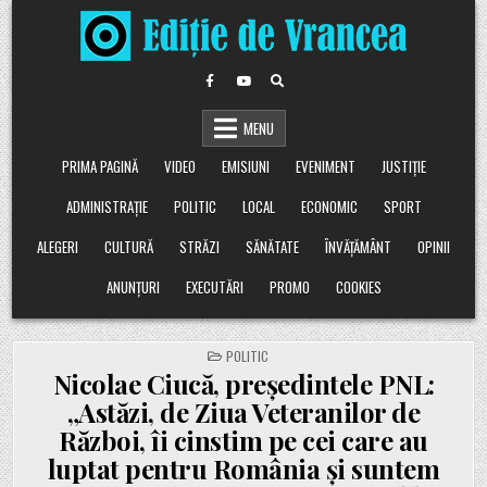
Skip
to
content
MENU
PRIMA PAGINĂ
VIDEO
EMISIUNI
EVENIMENT
JUSTIȚIE
ADMINISTRAȚIE
POLITIC
LOCAL
ECONOMIC
SPORT
ALEGERI
CULTURĂ
STRĂZI
SĂNĂTATE
ÎNVĂȚĂMÂNT
OPINII
ANUNȚURI
EXECUTĂRI
PROMO
COOKIES
POSTED
POLITIC
IN
Nicolae Ciucă, președintele PNL:
„Astăzi, de Ziua Veteranilor de
Război, îi cinstim pe cei care au
luptat pentru România și suntem