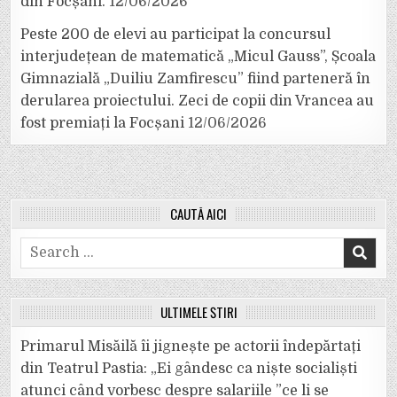
din Focșani.
12/06/2026
Peste 200 de elevi au participat la concursul
interjudețean de matematică „Micul Gauss”, Școala
Gimnazială „Duiliu Zamfirescu” fiind parteneră în
derularea proiectului. Zeci de copii din Vrancea au
fost premiați la Focșani
12/06/2026
CAUTĂ AICI
Search
for:
ULTIMELE ȘTIRI
Primarul Misăilă îi jignește pe actorii îndepărtați
din Teatrul Pastia: „Ei gândesc ca niște socialiști
atunci când vorbesc despre salariile ”ce li se