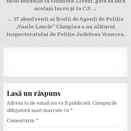
făcut senzație la Vizantea-Livezi, gata să facă
același lucru și la CJ! →
← 17 absolvenți ai Școlii de Agenți de Poliție
„Vasile Lascăr” Câmpina s-au alăturat
Inspectoratului de Poliție Județean Vrancea.
Lasă un răspuns
Adresa ta de email nu va fi publicată.
Câmpurile
obligatorii sunt marcate cu
*
Comentariu
*