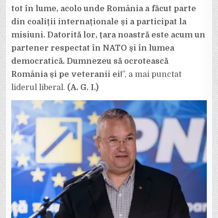
tot în lume, acolo unde România a făcut parte
din coaliții internaționale și a participat la
misiuni. Datorită lor, țara noastră este acum un
partener respectat în NATO și în lumea
democratică. Dumnezeu să ocrotească
România și pe veteranii ei!
”, a mai punctat
liderul liberal.
(A. G. I.)