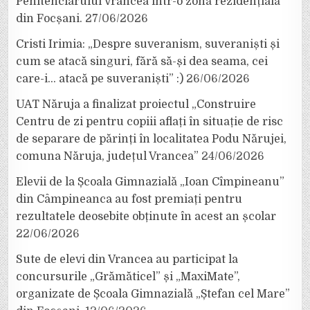
Penitenciarului Vrancea într-o zonă rezidențială
din Focșani.
27/06/2026
Cristi Irimia: „Despre suveranism, suveraniști și
cum se atacă singuri, fără să-și dea seama, cei
care-i… atacă pe suveraniști” :)
26/06/2026
UAT Năruja a finalizat proiectul „Construire
Centru de zi pentru copiii aflați în situație de risc
de separare de părinți în localitatea Podu Nărujei,
comuna Năruja, județul Vrancea”
24/06/2026
Elevii de la Școala Gimnazială „Ioan Cîmpineanu”
din Câmpineanca au fost premiați pentru
rezultatele deosebite obținute în acest an școlar
22/06/2026
Sute de elevi din Vrancea au participat la
concursurile „Grămăticel” și „MaxiMate”,
organizate de Școala Gimnazială „Ștefan cel Mare”