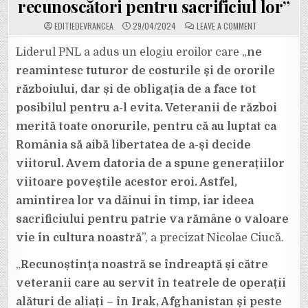
recunoscători pentru sacrificiul lor”
ON
EDITIEDEVRANCEA
29/04/2024
LEAVE A COMMENT
NICOLAE
CIUCĂ,
PREȘEDINTELE
Liderul PNL a adus un elogiu eroilor care „
ne
PNL:
„ASTĂZI,
reamintesc tuturor de costurile și de ororile
DE
ZIUA
războiului, dar și de obligația de a face tot
VETERANILOR
DE
posibilul pentru a-l evita. Veteranii de război
RĂZBOI,
ÎI
CINSTIM
merită toate onorurile, pentru că au luptat ca
PE
CEI
România să aibă libertatea de a-și decide
CARE
AU
viitorul. Avem datoria de a spune generațiilor
LUPTAT
PENTRU
viitoare poveștile acestor eroi. Astfel,
ROMÂNIA
ȘI
SUNTEM
amintirea lor va dăinui în timp, iar ideea
RECUNOSCĂTO
PENTRU
sacrificiului pentru patrie va rămâne o valoare
SACRIFICIUL
LOR”
vie în cultura noastră
”, a precizat Nicolae Ciucă.
„
Recunoștința noastră se îndreaptă și către
veteranii care au servit în teatrele de operații
alături de aliați – în Irak, Afghanistan și peste