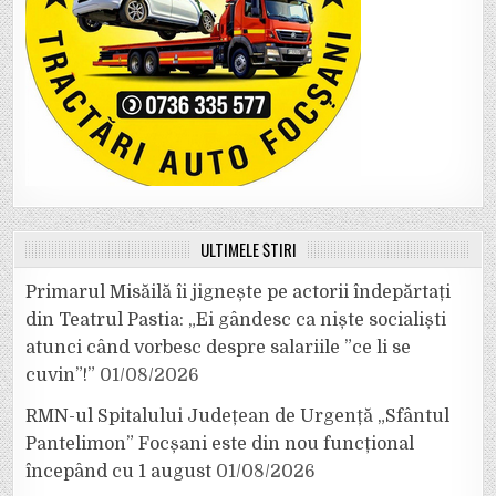
ULTIMELE ȘTIRI
Primarul Misăilă îi jignește pe actorii îndepărtați
din Teatrul Pastia: „Ei gândesc ca niște socialiști
atunci când vorbesc despre salariile ”ce li se
cuvin”!”
01/08/2026
RMN-ul Spitalului Județean de Urgență „Sfântul
Pantelimon” Focșani este din nou funcțional
începând cu 1 august
01/08/2026