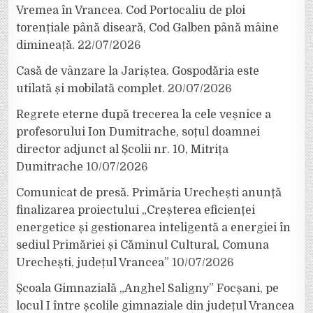
Vremea în Vrancea. Cod Portocaliu de ploi
torențiale până diseară, Cod Galben până mâine
dimineață.
22/07/2026
Casă de vânzare la Jariștea. Gospodăria este
utilată și mobilată complet.
20/07/2026
Regrete eterne după trecerea la cele veșnice a
profesorului Ion Dumitrache, soțul doamnei
director adjunct al Școlii nr. 10, Mitrița
Dumitrache
10/07/2026
Comunicat de presă. Primăria Urechești anunță
finalizarea proiectului „Creșterea eficienței
energetice și gestionarea inteligentă a energiei în
sediul Primăriei și Căminul Cultural, Comuna
Urechești, județul Vrancea”
10/07/2026
Școala Gimnazială „Anghel Saligny” Focșani, pe
locul I între școlile gimnaziale din județul Vrancea