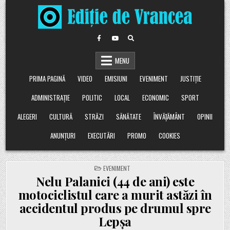
Skip
to
content
MENU
PRIMA PAGINĂ
VIDEO
EMISIUNI
EVENIMENT
JUSTIȚIE
ADMINISTRAȚIE
POLITIC
LOCAL
ECONOMIC
SPORT
ALEGERI
CULTURĂ
STRĂZI
SĂNĂTATE
ÎNVĂȚĂMÂNT
OPINII
ANUNȚURI
EXECUTĂRI
PROMO
COOKIES
POSTED
EVENIMENT
IN
Nelu Palanici (44 de ani) este
motociclistul care a murit astăzi în
accidentul produs pe drumul spre
Lepșa