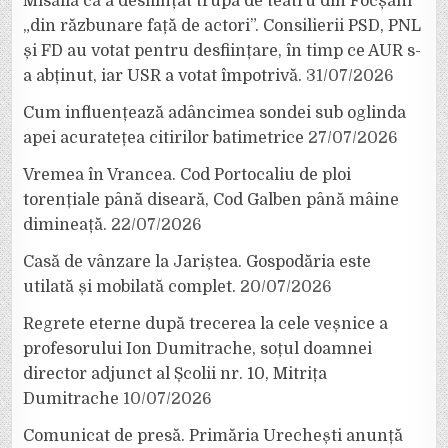
Misăilă că a desființat trupa de teatru din Focșani
„din răzbunare față de actori”. Consilierii PSD, PNL
și FD au votat pentru desființare, în timp ce AUR s-
a abținut, iar USR a votat împotrivă.
31/07/2026
Cum influențează adâncimea sondei sub oglinda
apei acuratețea citirilor batimetrice
27/07/2026
Vremea în Vrancea. Cod Portocaliu de ploi
torențiale până diseară, Cod Galben până mâine
dimineață.
22/07/2026
Casă de vânzare la Jariștea. Gospodăria este
utilată și mobilată complet.
20/07/2026
Regrete eterne după trecerea la cele veșnice a
profesorului Ion Dumitrache, soțul doamnei
director adjunct al Școlii nr. 10, Mitrița
Dumitrache
10/07/2026
Comunicat de presă. Primăria Urechești anunță