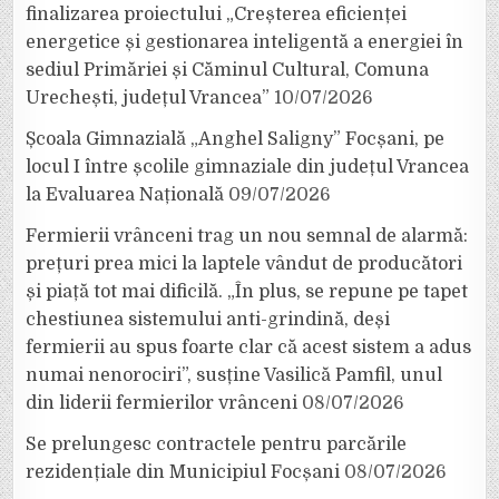
finalizarea proiectului „Creșterea eficienței
energetice și gestionarea inteligentă a energiei în
sediul Primăriei și Căminul Cultural, Comuna
Urechești, județul Vrancea”
10/07/2026
Școala Gimnazială „Anghel Saligny” Focșani, pe
locul I între școlile gimnaziale din județul Vrancea
la Evaluarea Națională
09/07/2026
Fermierii vrânceni trag un nou semnal de alarmă:
prețuri prea mici la laptele vândut de producători
și piață tot mai dificilă. „În plus, se repune pe tapet
chestiunea sistemului anti-grindină, deși
fermierii au spus foarte clar că acest sistem a adus
numai nenorociri”, susține Vasilică Pamfil, unul
din liderii fermierilor vrânceni
08/07/2026
Se prelungesc contractele pentru parcările
rezidențiale din Municipiul Focșani
08/07/2026