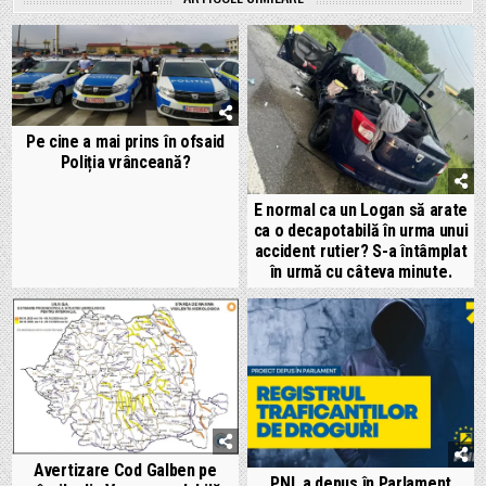
Pe cine a mai prins în ofsaid
Poliția vrânceană?
E normal ca un Logan să arate
ca o decapotabilă în urma unui
accident rutier? S-a întâmplat
în urmă cu câteva minute.
Avertizare Cod Galben pe
PNL a depus în Parlament