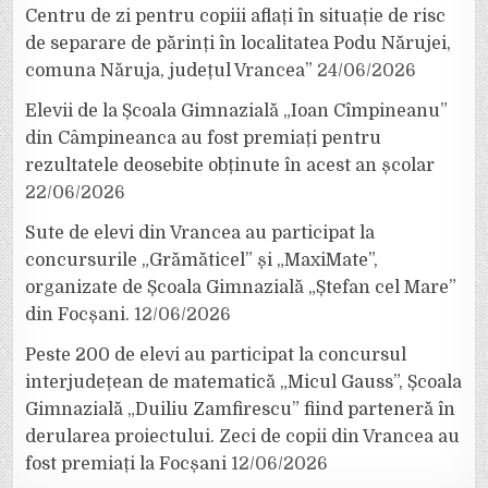
Centru de zi pentru copiii aflați în situație de risc
de separare de părinți în localitatea Podu Nărujei,
comuna Năruja, județul Vrancea”
24/06/2026
Elevii de la Școala Gimnazială „Ioan Cîmpineanu”
din Câmpineanca au fost premiați pentru
rezultatele deosebite obținute în acest an școlar
22/06/2026
Sute de elevi din Vrancea au participat la
concursurile „Grămăticel” și „MaxiMate”,
organizate de Școala Gimnazială „Ștefan cel Mare”
din Focșani.
12/06/2026
Peste 200 de elevi au participat la concursul
interjudețean de matematică „Micul Gauss”, Școala
Gimnazială „Duiliu Zamfirescu” fiind parteneră în
derularea proiectului. Zeci de copii din Vrancea au
fost premiați la Focșani
12/06/2026