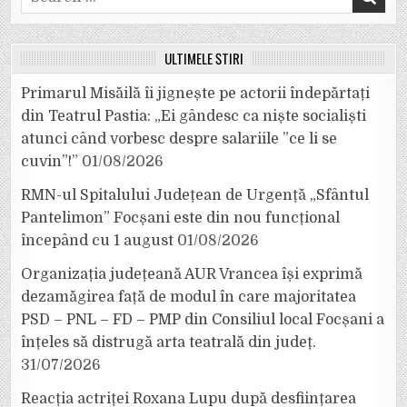
for:
ULTIMELE ȘTIRI
Primarul Misăilă îi jignește pe actorii îndepărtați
din Teatrul Pastia: „Ei gândesc ca niște socialiști
atunci când vorbesc despre salariile ”ce li se
cuvin”!”
01/08/2026
RMN-ul Spitalului Județean de Urgență „Sfântul
Pantelimon” Focșani este din nou funcțional
începând cu 1 august
01/08/2026
Organizația județeană AUR Vrancea își exprimă
dezamăgirea față de modul în care majoritatea
PSD – PNL – FD – PMP din Consiliul local Focșani a
înțeles să distrugă arta teatrală din județ.
31/07/2026
Reacția actriței Roxana Lupu după desființarea