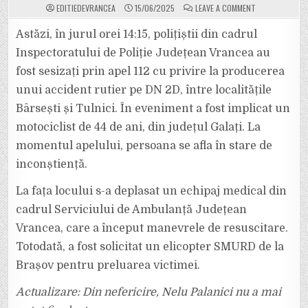
ON
EDITIEDEVRANCEA
15/06/2025
LEAVE A COMMENT
NELU
PALANICI
(44
Astăzi, în jurul orei 14:15, polițiștii din cadrul
DE
ANI)
Inspectoratului de Poliție Județean Vrancea au
ESTE
MOTOCICLISTU
fost sesizați prin apel 112 cu privire la producerea
CARE
A
unui accident rutier pe DN 2D, între localitățile
MURIT
ASTĂZI
ÎN
Bârsești și Tulnici. În eveniment a fost implicat un
ACCIDENTUL
PRODUS
motociclist de 44 de ani, din județul Galați. La
PE
DRUMUL
momentul apelului, persoana se afla în stare de
SPRE
LEPȘA
inconștiență.
La fața locului s-a deplasat un echipaj medical din
cadrul Serviciului de Ambulanță Județean
Vrancea, care a început manevrele de resuscitare.
Totodată, a fost solicitat un elicopter SMURD de la
Brașov pentru preluarea victimei.
Actualizare: Din nefericire, Nelu Palanici nu a mai