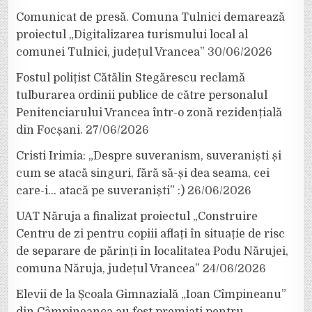
Comunicat de presă. Comuna Tulnici demarează
proiectul „Digitalizarea turismului local al
comunei Tulnici, județul Vrancea”
30/06/2026
Fostul polițist Cătălin Stegărescu reclamă
tulburarea ordinii publice de către personalul
Penitenciarului Vrancea într-o zonă rezidențială
din Focșani.
27/06/2026
Cristi Irimia: „Despre suveranism, suveraniști și
cum se atacă singuri, fără să-și dea seama, cei
care-i… atacă pe suveraniști” :)
26/06/2026
UAT Năruja a finalizat proiectul „Construire
Centru de zi pentru copiii aflați în situație de risc
de separare de părinți în localitatea Podu Nărujei,
comuna Năruja, județul Vrancea”
24/06/2026
Elevii de la Școala Gimnazială „Ioan Cîmpineanu”
din Câmpineanca au fost premiați pentru