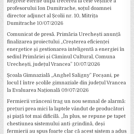
Regrete eterne după trecerea la cele veșnice a
profesorului Ion Dumitrache, soțul doamnei
director adjunct al Școlii nr. 10, Mitrița
Dumitrache
10/07/2026
Comunicat de presă. Primăria Urechești anunță
finalizarea proiectului „Creșterea eficienței
energetice și gestionarea inteligentă a energiei în
sediul Primăriei și Căminul Cultural, Comuna
Urechești, județul Vrancea”
10/07/2026
Școala Gimnazială „Anghel Saligny” Focșani, pe
locul I între școlile gimnaziale din județul Vrancea
la Evaluarea Națională
09/07/2026
Fermierii vrânceni trag un nou semnal de alarmă:
prețuri prea mici la laptele vândut de producători
și piață tot mai dificilă. „În plus, se repune pe tapet
chestiunea sistemului anti-grindină, deși
fermierii au spus foarte clar că acest sistem a adus