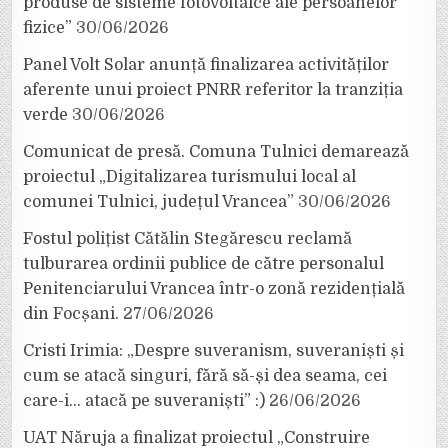
produse de sisteme fotovoltaice ale persoanelor
fizice”
30/06/2026
Panel Volt Solar anunță finalizarea activităților
aferente unui proiect PNRR referitor la tranziția
verde
30/06/2026
Comunicat de presă. Comuna Tulnici demarează
proiectul „Digitalizarea turismului local al
comunei Tulnici, județul Vrancea”
30/06/2026
Fostul polițist Cătălin Stegărescu reclamă
tulburarea ordinii publice de către personalul
Penitenciarului Vrancea într-o zonă rezidențială
din Focșani.
27/06/2026
Cristi Irimia: „Despre suveranism, suveraniști și
cum se atacă singuri, fără să-și dea seama, cei
care-i… atacă pe suveraniști” :)
26/06/2026
UAT Năruja a finalizat proiectul „Construire