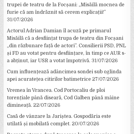
trupei de teatru de la Focșani: „Misăilă mocnea de
furie că am îndrăznit să cerem explicații!”
31/07/2026
Actorul Adrian Damian îl acuză pe primarul
Misăilă că a desființat trupa de teatru din Focșani
„din răzbunare față de actori”. Consilierii PSD, PNL
și FD au votat pentru desființare, în timp ce AUR s-
a abținut, iar USR a votat împotrivă.
31/07/2026
Cum influențează adâncimea sondei sub oglinda
apei acuratețea citirilor batimetrice
27/07/2026
Vremea în Vrancea. Cod Portocaliu de ploi
torențiale până diseară, Cod Galben până mâine
dimineață.
22/07/2026
Casă de vânzare la Jariștea. Gospodăria este
utilată și mobilată complet.
20/07/2026