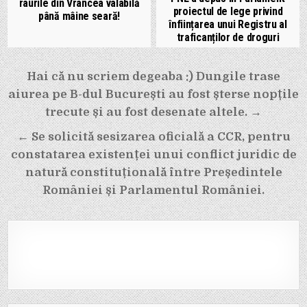
râurile din Vrancea valabilă
proiectul de lege privind
până mâine seară!
înființarea unui Registru al
traficanților de droguri
Navigare
Hai că nu scriem degeaba :) Dungile trase
în
aiurea pe B-dul București au fost șterse nopțile
articole
trecute și au fost desenate altele. →
← Se solicită sesizarea oficială a CCR, pentru
constatarea existenței unui conflict juridic de
natură constituțională între Președintele
României și Parlamentul României.