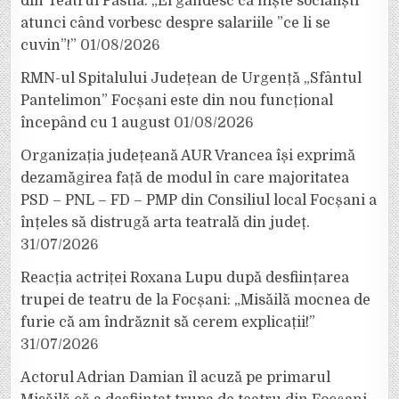
din Teatrul Pastia: „Ei gândesc ca niște socialiști
atunci când vorbesc despre salariile ”ce li se
cuvin”!”
01/08/2026
RMN-ul Spitalului Județean de Urgență „Sfântul
Pantelimon” Focșani este din nou funcțional
începând cu 1 august
01/08/2026
Organizația județeană AUR Vrancea își exprimă
dezamăgirea față de modul în care majoritatea
PSD – PNL – FD – PMP din Consiliul local Focșani a
înțeles să distrugă arta teatrală din județ.
31/07/2026
Reacția actriței Roxana Lupu după desființarea
trupei de teatru de la Focșani: „Misăilă mocnea de
furie că am îndrăznit să cerem explicații!”
31/07/2026
Actorul Adrian Damian îl acuză pe primarul