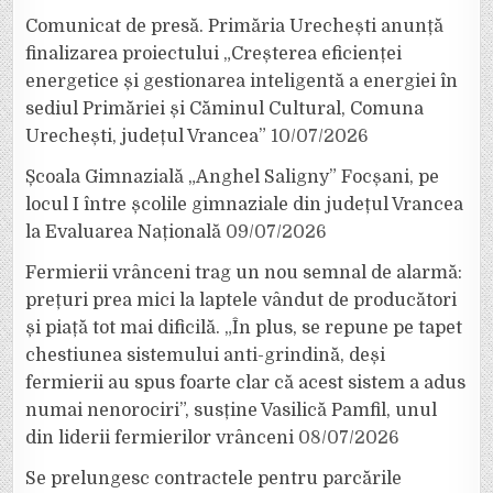
Comunicat de presă. Primăria Urechești anunță
finalizarea proiectului „Creșterea eficienței
energetice și gestionarea inteligentă a energiei în
sediul Primăriei și Căminul Cultural, Comuna
Urechești, județul Vrancea”
10/07/2026
Școala Gimnazială „Anghel Saligny” Focșani, pe
locul I între școlile gimnaziale din județul Vrancea
la Evaluarea Națională
09/07/2026
Fermierii vrânceni trag un nou semnal de alarmă:
prețuri prea mici la laptele vândut de producători
și piață tot mai dificilă. „În plus, se repune pe tapet
chestiunea sistemului anti-grindină, deși
fermierii au spus foarte clar că acest sistem a adus
numai nenorociri”, susține Vasilică Pamfil, unul
din liderii fermierilor vrânceni
08/07/2026
Se prelungesc contractele pentru parcările