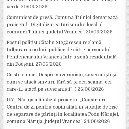
verde
30/06/2026
Comunicat de presă. Comuna Tulnici demarează
proiectul „Digitalizarea turismului local al
comunei Tulnici, județul Vrancea”
30/06/2026
Fostul polițist Cătălin Stegărescu reclamă
tulburarea ordinii publice de către personalul
Penitenciarului Vrancea într-o zonă rezidențială
din Focșani.
27/06/2026
Cristi Irimia: „Despre suveranism, suveraniști și
cum se atacă singuri, fără să-și dea seama, cei
care-i… atacă pe suveraniști” :)
26/06/2026
UAT Năruja a finalizat proiectul „Construire
Centru de zi pentru copiii aflați în situație de risc
de separare de părinți în localitatea Podu Nărujei,
comuna Năruja, județul Vrancea”
24/06/2026