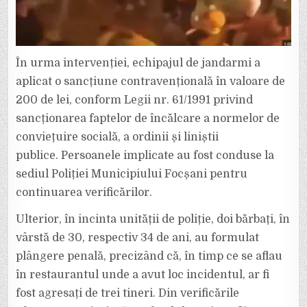
În urma intervenției, echipajul de jandarmi a
aplicat o sancțiune contravențională în valoare de
200 de lei, conform Legii nr. 61/1991 privind
sancționarea faptelor de încălcare a normelor de
conviețuire socială, a ordinii și liniștii
publice. Persoanele implicate au fost conduse la
sediul Poliției Municipiului Focșani pentru
continuarea verificărilor.
Ulterior, în incinta unității de poliție, doi bărbați, în
vârstă de 30, respectiv 34 de ani, au formulat
plângere penală, precizând că, în timp ce se aflau
în restaurantul unde a avut loc incidentul, ar fi
fost agresați de trei tineri. Din verificările