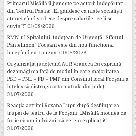
Primarul Misăilă îi jignește pe actorii îndepărtați
din Teatrul Pastia: „Ei gândesc ca niște socialiști
atunci când vorbesc despre salariile ”ce li se
cuvin”!”
01/08/2026
RMN-ul Spitalului Județean de Urgență „Sfântul
Pantelimon” Focșani este din nou funcțional
începând cu 1 august
01/08/2026
Organizația județeană AUR Vrancea își exprimă
dezamăgirea față de modul în care majoritatea
PSD – PNL – FD – PMP din Consiliul local Focșani a
înțeles să distrugă arta teatrală din județ.
31/07/2026
Reacția actriței Roxana Lupu după desființarea
trupei de teatru de la Focșani: „Misăilă mocnea de
furie că am îndrăznit să cerem explicații!”
31/07/2026