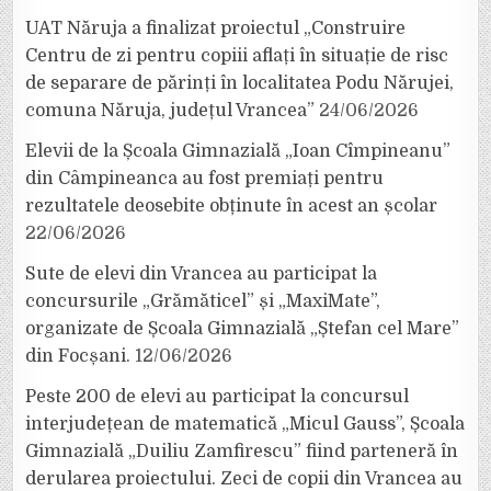
UAT Năruja a finalizat proiectul „Construire
Centru de zi pentru copiii aflați în situație de risc
de separare de părinți în localitatea Podu Nărujei,
comuna Năruja, județul Vrancea”
24/06/2026
Elevii de la Școala Gimnazială „Ioan Cîmpineanu”
din Câmpineanca au fost premiați pentru
rezultatele deosebite obținute în acest an școlar
22/06/2026
Sute de elevi din Vrancea au participat la
concursurile „Grămăticel” și „MaxiMate”,
organizate de Școala Gimnazială „Ștefan cel Mare”
din Focșani.
12/06/2026
Peste 200 de elevi au participat la concursul
interjudețean de matematică „Micul Gauss”, Școala
Gimnazială „Duiliu Zamfirescu” fiind parteneră în
derularea proiectului. Zeci de copii din Vrancea au