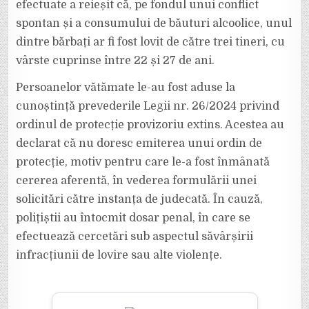
efectuate a reieșit că, pe fondul unui conflict
spontan și a consumului de băuturi alcoolice, unul
dintre bărbați ar fi fost lovit de către trei tineri, cu
vârste cuprinse între 22 și 27 de ani.
Persoanelor vătămate le-au fost aduse la
cunoștință prevederile Legii nr. 26/2024 privind
ordinul de protecție provizoriu extins. Acestea au
declarat că nu doresc emiterea unui ordin de
protecție, motiv pentru care le-a fost înmânată
cererea aferentă, în vederea formulării unei
solicitări către instanța de judecată. În cauză,
polițiștii au întocmit dosar penal, în care se
efectuează cercetări sub aspectul săvârșirii
infracțiunii de lovire sau alte violențe.