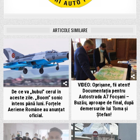
ARTICOLE SIMILARE
VIDEO: Oprișane, fii atent!
Documentația pentru
De ce va „bubui” cerul în
Autostrada A7 Focșani –
aceste zile. „Boom” sonic
Buzău, aproape de final, după
intens până luni. Forțele
demersurile lui Toma și
Aeriene Române au anunțat
Ștefan!
oficial.