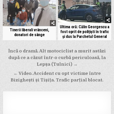
Ultima oră: Călin Georgescu a
Tinerii liberali vrânceni,
fost oprit de polițiști în trafic
donatori de sânge
și dus la Parchetul General
Navigare
Încă o dramă. Alt motociclist a murit astăzi
în
după ce a căzut într-o curbă periculoasă, la
articole
Lepșa (Tulnici) →
← Video. Accident cu opt victime între
Bizighești și Tișița. Trafic parțial blocat.