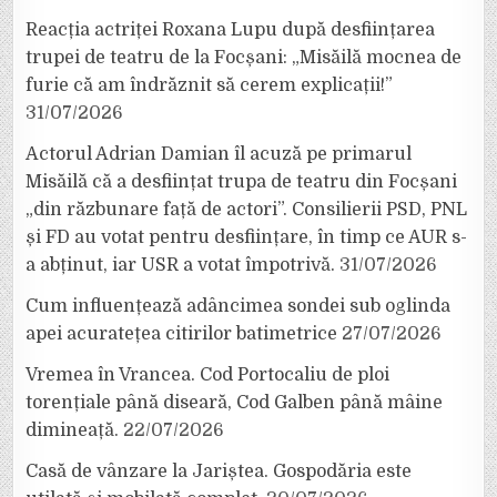
Reacția actriței Roxana Lupu după desființarea
trupei de teatru de la Focșani: „Misăilă mocnea de
furie că am îndrăznit să cerem explicații!”
31/07/2026
Actorul Adrian Damian îl acuză pe primarul
Misăilă că a desființat trupa de teatru din Focșani
„din răzbunare față de actori”. Consilierii PSD, PNL
și FD au votat pentru desființare, în timp ce AUR s-
a abținut, iar USR a votat împotrivă.
31/07/2026
Cum influențează adâncimea sondei sub oglinda
apei acuratețea citirilor batimetrice
27/07/2026
Vremea în Vrancea. Cod Portocaliu de ploi
torențiale până diseară, Cod Galben până mâine
dimineață.
22/07/2026
Casă de vânzare la Jariștea. Gospodăria este