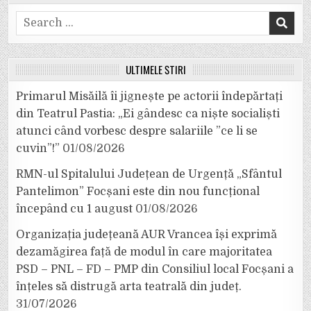
Search
for:
ULTIMELE ȘTIRI
Primarul Misăilă îi jignește pe actorii îndepărtați
din Teatrul Pastia: „Ei gândesc ca niște socialiști
atunci când vorbesc despre salariile ”ce li se
cuvin”!”
01/08/2026
RMN-ul Spitalului Județean de Urgență „Sfântul
Pantelimon” Focșani este din nou funcțional
începând cu 1 august
01/08/2026
Organizația județeană AUR Vrancea își exprimă
dezamăgirea față de modul în care majoritatea
PSD – PNL – FD – PMP din Consiliul local Focșani a
înțeles să distrugă arta teatrală din județ.
31/07/2026