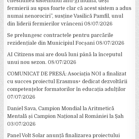
chestiunea sistemului anti-grindină, deși
fermierii au spus foarte clar că acest sistem a adus
numai nenorociri”, susține Vasilică Pamfil, unul
din liderii fermierilor vrânceni
08/07/2026
Se prelungesc contractele pentru parcările
rezidențiale din Municipiul Focșani
08/07/2026
AI Citizens mai are două luni până la începutul
unui nou sezon.
08/07/2026
COMUNICAT DE PRESĂ: Asociația NOI a finalizat
cu succes proiectul Erasmus+ dedicat dezvoltării
competențelor formatorilor în educația adulților
07/07/2026
Daniel Sava, Campion Mondial la Aritmetică
Mentală și Campion Național al României la Șah
03/07/2026
Panel Volt Solar anunță finalizarea proiectului