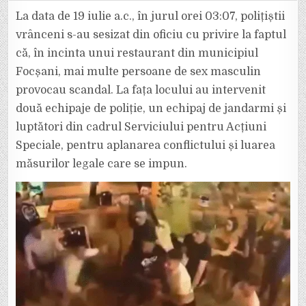
CA
ÎN
La data de 19 iulie a.c., în jurul orei 03:07, polițiștii
VESTUL
SĂLBATIC
vrânceni s-au sesizat din oficiu cu privire la faptul
ÎNTR-
UN
că, în incinta unui restaurant din municipiul
CLUB
DIN
Focșani, mai multe persoane de sex masculin
FOCȘANI,
NOAPTEA
TRECUTĂ.
provocau scandal. La fața locului au intervenit
MASCAȚII
AU
două echipaje de poliție, un echipaj de jandarmi și
INTERVENIT
ÎN
luptători din cadrul Serviciului pentru Acțiuni
FORȚĂ.
Speciale, pentru aplanarea conflictului și luarea
măsurilor legale care se impun.