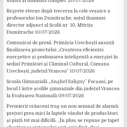
utilată și mobilată complet.
20/07/2026
Regrete eterne după trecerea la cele veșnice a
profesorului Ion Dumitrache, soțul doamnei
director adjunct al Școlii nr. 10, Mitrița
Dumitrache
10/07/2026
Comunicat de presă. Primăria Urechești anunță
finalizarea proiectului „Creșterea eficienței
energetice și gestionarea inteligentă a energiei în
sediul Primăriei și Căminul Cultural, Comuna
Urechești, județul Vrancea”
10/07/2026
Școala Gimnazială „Anghel Saligny” Focșani, pe
locul I între școlile gimnaziale din județul Vrancea
la Evaluarea Națională
09/07/2026
Fermierii vrânceni trag un nou semnal de alarmă:
prețuri prea mici la laptele vândut de producători
și piață tot mai dificilă. „În plus, se repune pe tapet