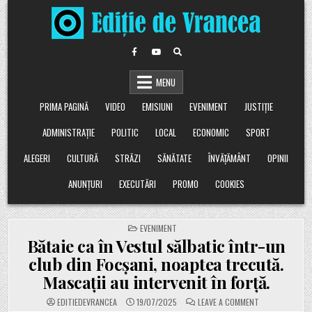
Skip
to
content
MENU
PRIMA PAGINĂ
VIDEO
EMISIUNI
EVENIMENT
JUSTIȚIE
ADMINISTRAȚIE
POLITIC
LOCAL
ECONOMIC
SPORT
ALEGERI
CULTURĂ
STRĂZI
SĂNĂTATE
ÎNVĂȚĂMÂNT
OPINII
ANUNȚURI
EXECUTĂRI
PROMO
COOKIES
POSTED
EVENIMENT
IN
Bătaie ca în Vestul sălbatic într-un
club din Focșani, noaptea trecută.
Mascații au intervenit în forță.
ON
EDITIEDEVRANCEA
19/07/2025
LEAVE A COMMENT
BĂTAIE