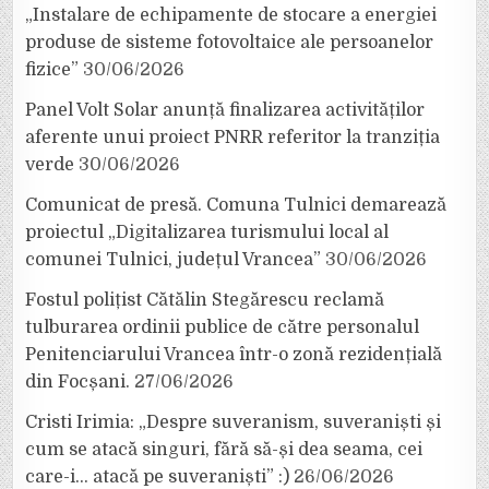
„Instalare de echipamente de stocare a energiei
produse de sisteme fotovoltaice ale persoanelor
fizice”
30/06/2026
Panel Volt Solar anunță finalizarea activităților
aferente unui proiect PNRR referitor la tranziția
verde
30/06/2026
Comunicat de presă. Comuna Tulnici demarează
proiectul „Digitalizarea turismului local al
comunei Tulnici, județul Vrancea”
30/06/2026
Fostul polițist Cătălin Stegărescu reclamă
tulburarea ordinii publice de către personalul
Penitenciarului Vrancea într-o zonă rezidențială
din Focșani.
27/06/2026
Cristi Irimia: „Despre suveranism, suveraniști și
cum se atacă singuri, fără să-și dea seama, cei
care-i… atacă pe suveraniști” :)
26/06/2026