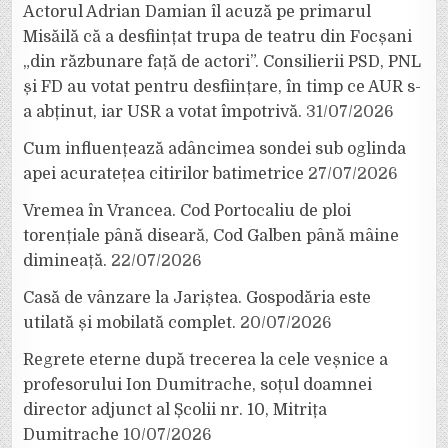
Actorul Adrian Damian îl acuză pe primarul
Misăilă că a desființat trupa de teatru din Focșani
„din răzbunare față de actori”. Consilierii PSD, PNL
și FD au votat pentru desființare, în timp ce AUR s-
a abținut, iar USR a votat împotrivă.
31/07/2026
Cum influențează adâncimea sondei sub oglinda
apei acuratețea citirilor batimetrice
27/07/2026
Vremea în Vrancea. Cod Portocaliu de ploi
torențiale până diseară, Cod Galben până mâine
dimineață.
22/07/2026
Casă de vânzare la Jariștea. Gospodăria este
utilată și mobilată complet.
20/07/2026
Regrete eterne după trecerea la cele veșnice a
profesorului Ion Dumitrache, soțul doamnei
director adjunct al Școlii nr. 10, Mitrița
Dumitrache
10/07/2026