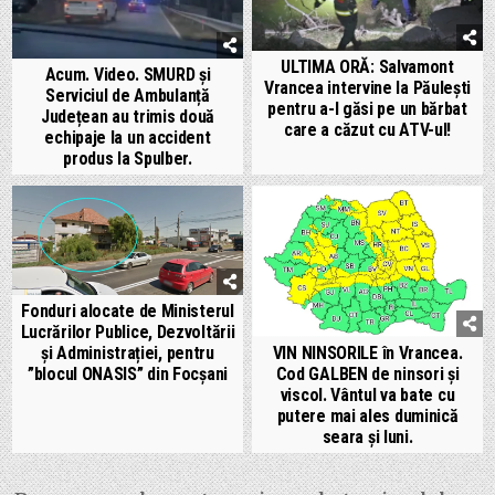
ULTIMA ORĂ: Salvamont
Acum. Video. SMURD și
Vrancea intervine la Păulești
Serviciul de Ambulanță
pentru a-l găsi pe un bărbat
Județean au trimis două
care a căzut cu ATV-ul!
echipaje la un accident
produs la Spulber.
Fonduri alocate de Ministerul
Lucrărilor Publice, Dezvoltării
și Administrației, pentru
VIN NINSORILE în Vrancea.
”blocul ONASIS” din Focșani
Cod GALBEN de ninsori și
viscol. Vântul va bate cu
putere mai ales duminică
seara și luni.