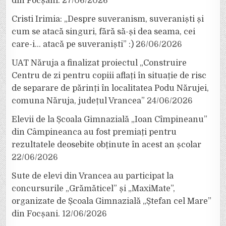
din Focșani.
27/06/2026
Cristi Irimia: „Despre suveranism, suveraniști și
cum se atacă singuri, fără să-și dea seama, cei
care-i… atacă pe suveraniști” :)
26/06/2026
UAT Năruja a finalizat proiectul „Construire
Centru de zi pentru copiii aflați în situație de risc
de separare de părinți în localitatea Podu Nărujei,
comuna Năruja, județul Vrancea”
24/06/2026
Elevii de la Școala Gimnazială „Ioan Cîmpineanu”
din Câmpineanca au fost premiați pentru
rezultatele deosebite obținute în acest an școlar
22/06/2026
Sute de elevi din Vrancea au participat la
concursurile „Grămăticel” și „MaxiMate”,
organizate de Școala Gimnazială „Ștefan cel Mare”
din Focșani.
12/06/2026