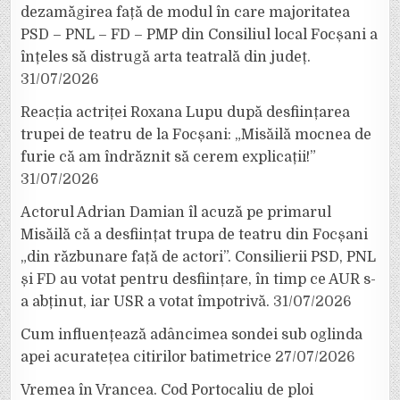
dezamăgirea față de modul în care majoritatea
PSD – PNL – FD – PMP din Consiliul local Focșani a
înțeles să distrugă arta teatrală din județ.
31/07/2026
Reacția actriței Roxana Lupu după desființarea
trupei de teatru de la Focșani: „Misăilă mocnea de
furie că am îndrăznit să cerem explicații!”
31/07/2026
Actorul Adrian Damian îl acuză pe primarul
Misăilă că a desființat trupa de teatru din Focșani
„din răzbunare față de actori”. Consilierii PSD, PNL
și FD au votat pentru desființare, în timp ce AUR s-
a abținut, iar USR a votat împotrivă.
31/07/2026
Cum influențează adâncimea sondei sub oglinda
apei acuratețea citirilor batimetrice
27/07/2026
Vremea în Vrancea. Cod Portocaliu de ploi