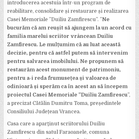
introducerea acestuia într-un program de
reabilitare, consolidare și restaurare și realizarea
Casei Memoriale ”Duiliu Zamfirescu”. ”
Ne
bucurăm că am reușit să ajungem la un acord cu
familia marelui scriitor vrâncean Duiliu
Zamfirescu. Le mulțumim că au luat această
decizie, pentru că astfel putem să intervenim
pentru salvarea imobilului. Ne propunem să
restaurăm acest monument de patrimoniu,
pentru a-i reda frumusețea și valoarea de
odinioară și sperăm ca în acest an să începem
proiectul Casei Memoriale ”Duiliu Zamfirescu
”,
a precizat Cătălin Dumitru Toma, președintele
Consiliului Județean Vrancea.
Casa care a aparţinut scriitorului Duiliu
Zamfirescu din satul Faraoanele, comuna