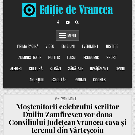
Skip
to
content
MENU
PRIMA PAGINĂ
VIDEO
EMISIUNI
EVENIMENT
JUSTIȚIE
ADMINISTRAȚIE
POLITIC
LOCAL
ECONOMIC
SPORT
ALEGERI
CULTURĂ
STRĂZI
SĂNĂTATE
ÎNVĂȚĂMÂNT
OPINII
ANUNȚURI
EXECUTĂRI
PROMO
COOKIES
POSTED
EVENIMENT
IN
Moștenitorii celebrului scriitor
Duiliu Zamfirescu vor dona
Consiliului Județean Vrancea casa și
terenul din Vârteșcoiu