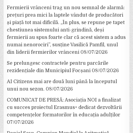
Fermierii vrânceni trag un nou semnal de alarmă:
prețuri prea mici la laptele vândut de producători
și piață tot mai dificilă. „În plus, se repune pe tapet
chestiunea sistemului anti-grindină, deși
fermierii au spus foarte clar că acest sistem a adus
numai nenorociri”, susține Vasilică Pamfil, unul
din liderii fermierilor vrânceni
08/07/2026
Se prelungesc contractele pentru parcările
rezidențiale din Municipiul Focșani
08/07/2026
AI Citizens mai are două luni până la începutul
unui nou sezon.
08/07/2026
COMUNICAT DE PRESĂ: Asociația NOI a finalizat
cu succes proiectul Erasmus+ dedicat dezvoltării
competențelor formatorilor în educația adulților
07/07/2026