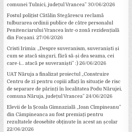
comunei Tulnici, județul Vrancea”
30/06/2026
Fostul polițist Cătălin Stegărescu reclamă
tulburarea ordinii publice de către personalul
Penitenciarului Vrancea într-o zonă rezidențială
din Focșani.
27/06/2026
Cristi Irimia: „Despre suveranism, suveraniști și
cum se atacă singuri, fără să-și dea seama, cei
care-i… atacă pe suveraniști” :)
26/06/2026
UAT Năruja a finalizat proiectul „Construire
Centru de zi pentru copiii aflați în situație de risc
de separare de părinți în localitatea Podu Nărujei,
comuna Năruja, județul Vrancea”
24/06/2026
Elevii de la Școala Gimnazială „Ioan Cîmpineanu”
din Câmpineanca au fost premiați pentru
rezultatele deosebite obținute în acest an școlar
22/06/2026