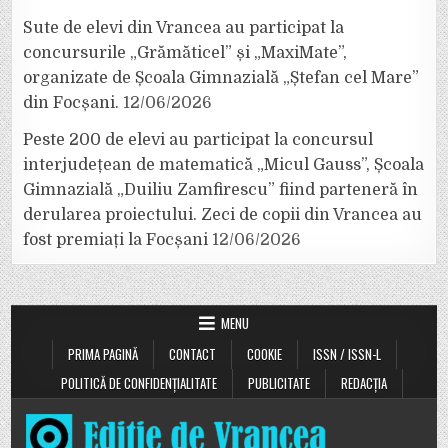
Sute de elevi din Vrancea au participat la
concursurile „Grămăticel” și „MaxiMate”,
organizate de Școala Gimnazială „Ștefan cel Mare”
din Focșani.
12/06/2026
Peste 200 de elevi au participat la concursul
interjudețean de matematică „Micul Gauss”, Școala
Gimnazială „Duiliu Zamfirescu” fiind parteneră în
derularea proiectului. Zeci de copii din Vrancea au
fost premiați la Focșani
12/06/2026
MENU
PRIMA PAGINĂ
CONTACT
COOKIE
ISSN / ISSN-L
POLITICĂ DE CONFIDENȚIALITATE
PUBLICITATE
REDACȚIA