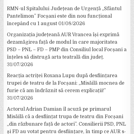
RMN-ul Spitalului Județean de Urgență „Sfântul
Pantelimon” Focșani este din nou funcțional
începând cu 1 august
01/08/2026
Organizația județeană AUR Vrancea își exprimă
dezamăgirea față de modul în care majoritatea
PSD – PNL – FD – PMP din Consiliul local Focșani a
înțeles să distrugă arta teatrală din județ.
31/07/2026
Reacția actriței Roxana Lupu după desființarea
trupei de teatru de la Focșani: „Misăilă mocnea de
furie că am îndrăznit să cerem explicații!”
31/07/2026
Actorul Adrian Damian îl acuză pe primarul
Misăilă că a desființat trupa de teatru din Focșani
„din răzbunare față de actori”. Consilierii PSD, PNL
și FD au votat pentru desființare, în timp ce AUR s-