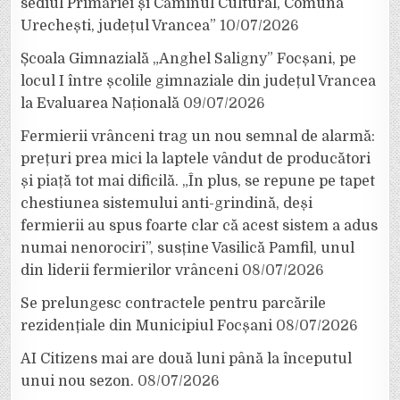
sediul Primăriei și Căminul Cultural, Comuna
Urechești, județul Vrancea”
10/07/2026
Școala Gimnazială „Anghel Saligny” Focșani, pe
locul I între școlile gimnaziale din județul Vrancea
la Evaluarea Națională
09/07/2026
Fermierii vrânceni trag un nou semnal de alarmă:
prețuri prea mici la laptele vândut de producători
și piață tot mai dificilă. „În plus, se repune pe tapet
chestiunea sistemului anti-grindină, deși
fermierii au spus foarte clar că acest sistem a adus
numai nenorociri”, susține Vasilică Pamfil, unul
din liderii fermierilor vrânceni
08/07/2026
Se prelungesc contractele pentru parcările
rezidențiale din Municipiul Focșani
08/07/2026
AI Citizens mai are două luni până la începutul
unui nou sezon.
08/07/2026