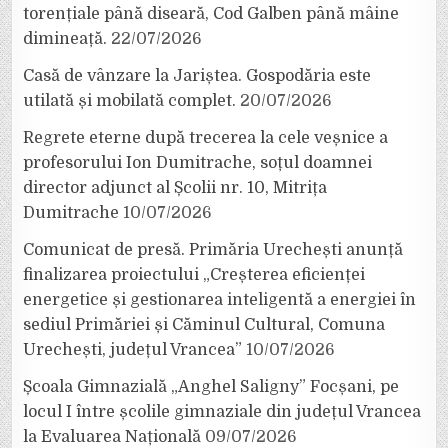
torențiale până diseară, Cod Galben până mâine
dimineață.
22/07/2026
Casă de vânzare la Jariștea. Gospodăria este
utilată și mobilată complet.
20/07/2026
Regrete eterne după trecerea la cele veșnice a
profesorului Ion Dumitrache, soțul doamnei
director adjunct al Școlii nr. 10, Mitrița
Dumitrache
10/07/2026
Comunicat de presă. Primăria Urechești anunță
finalizarea proiectului „Creșterea eficienței
energetice și gestionarea inteligentă a energiei în
sediul Primăriei și Căminul Cultural, Comuna
Urechești, județul Vrancea”
10/07/2026
Școala Gimnazială „Anghel Saligny” Focșani, pe
locul I între școlile gimnaziale din județul Vrancea
la Evaluarea Națională
09/07/2026