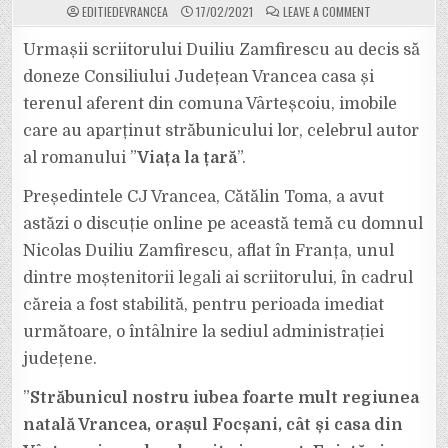
ON
EDITIEDEVRANCEA
17/02/2021
LEAVE A COMMENT
MOȘTENITORII
CELEBRULUI
SCRIITOR
Urmașii scriitorului Duiliu Zamfirescu au decis să
DUILIU
ZAMFIRESCU
doneze Consiliului Județean Vrancea casa și
VOR
DONA
terenul aferent din comuna Vârteșcoiu, imobile
CONSILIULUI
JUDEȚEAN
care au aparținut străbunicului lor, celebrul autor
VRANCEA
CASA
ȘI
al romanului ”
Viața la țară
”.
TERENUL
DIN
VÂRTEȘCOIU
Președintele CJ Vrancea, Cătălin Toma, a avut
astăzi o discuție online pe această temă cu domnul
Nicolas Duiliu Zamfirescu, aflat în Franța, unul
dintre moștenitorii legali ai scriitorului, în cadrul
căreia a fost stabilită, pentru perioada imediat
următoare, o întâlnire la sediul administrației
județene.
”
Străbunicul nostru iubea foarte mult regiunea
natală Vrancea, orașul Focșani, cât și casa din