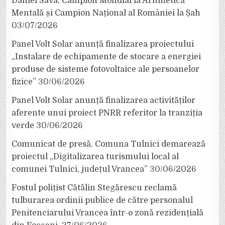
Daniel Sava, Campion Mondial la Aritmetică
Mentală și Campion Național al României la Șah
03/07/2026
Panel Volt Solar anunță finalizarea proiectului
„Instalare de echipamente de stocare a energiei
produse de sisteme fotovoltaice ale persoanelor
fizice”
30/06/2026
Panel Volt Solar anunță finalizarea activităților
aferente unui proiect PNRR referitor la tranziția
verde
30/06/2026
Comunicat de presă. Comuna Tulnici demarează
proiectul „Digitalizarea turismului local al
comunei Tulnici, județul Vrancea”
30/06/2026
Fostul polițist Cătălin Stegărescu reclamă
tulburarea ordinii publice de către personalul
Penitenciarului Vrancea într-o zonă rezidențială