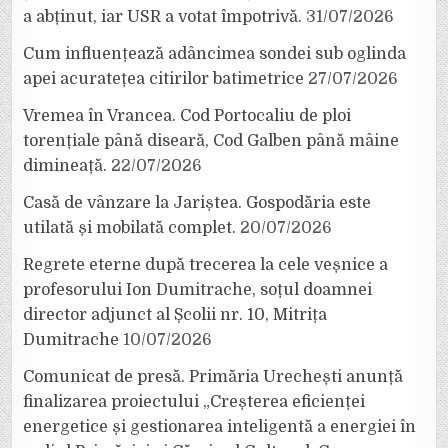
a abținut, iar USR a votat împotrivă.
31/07/2026
Cum influențează adâncimea sondei sub oglinda
apei acuratețea citirilor batimetrice
27/07/2026
Vremea în Vrancea. Cod Portocaliu de ploi
torențiale până diseară, Cod Galben până mâine
dimineață.
22/07/2026
Casă de vânzare la Jariștea. Gospodăria este
utilată și mobilată complet.
20/07/2026
Regrete eterne după trecerea la cele veșnice a
profesorului Ion Dumitrache, soțul doamnei
director adjunct al Școlii nr. 10, Mitrița
Dumitrache
10/07/2026
Comunicat de presă. Primăria Urechești anunță
finalizarea proiectului „Creșterea eficienței
energetice și gestionarea inteligentă a energiei în