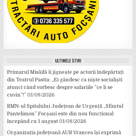
ULTIMELE ȘTIRI
Primarul Misăilă îi jignește pe actorii îndepărtați
din Teatrul Pastia: „Ei gândesc ca niște socialiști
atunci când vorbesc despre salariile ”ce li se
cuvin”!”
01/08/2026
RMN-ul Spitalului Județean de Urgență „Sfântul
Pantelimon” Focșani este din nou funcțional
începând cu 1 august
01/08/2026
Organizația județeană AUR Vrancea își exprimă