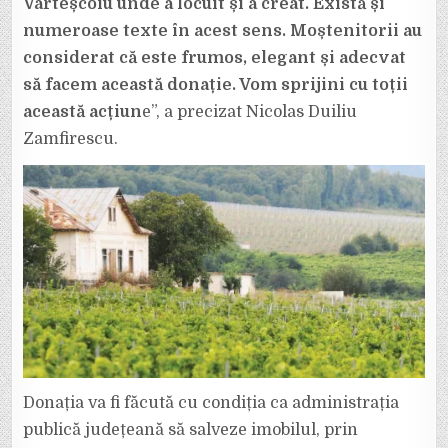
Vârteșcoiu unde a locuit și a creat. Există și
numeroase texte în acest sens. Moștenitorii au
considerat că este frumos, elegant și adecvat
să facem această donație. Vom sprijini cu toții
această acțiun
e”, a precizat Nicolas Duiliu
Zamfirescu.
Donația va fi făcută cu condiția ca administrația
publică județeană să salveze imobilul, prin