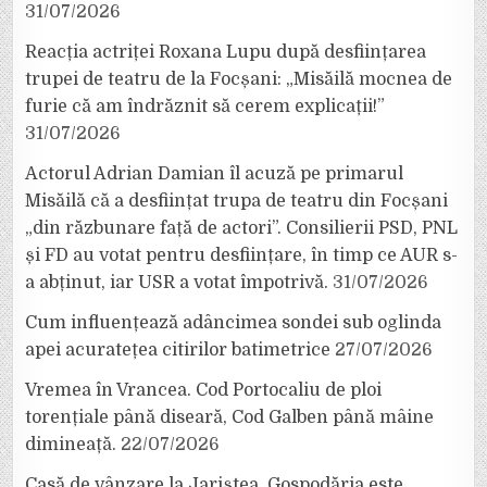
31/07/2026
Reacția actriței Roxana Lupu după desființarea
trupei de teatru de la Focșani: „Misăilă mocnea de
furie că am îndrăznit să cerem explicații!”
31/07/2026
Actorul Adrian Damian îl acuză pe primarul
Misăilă că a desființat trupa de teatru din Focșani
„din răzbunare față de actori”. Consilierii PSD, PNL
și FD au votat pentru desființare, în timp ce AUR s-
a abținut, iar USR a votat împotrivă.
31/07/2026
Cum influențează adâncimea sondei sub oglinda
apei acuratețea citirilor batimetrice
27/07/2026
Vremea în Vrancea. Cod Portocaliu de ploi
torențiale până diseară, Cod Galben până mâine
dimineață.
22/07/2026
Casă de vânzare la Jariștea. Gospodăria este