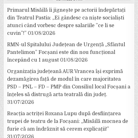
Primarul Misăilă îi jignește pe actorii îndepărtați
din Teatrul Pastia: „Ei gândesc ca niște socialiști
atunci când vorbesc despre salariile ”ce li se
cuvin”!”
01/08/2026
RMN-ul Spitalului Județean de Urgență „Sfântul
Pantelimon” Focșani este din nou funcțional
începând cu 1 august
01/08/2026
Organizația județeană AUR Vrancea își exprimă
dezamăgirea față de modul în care majoritatea
PSD – PNL – FD – PMP din Consiliul local Focșani a
înțeles să distrugă arta teatrală din județ.
31/07/2026
Reacția actriței Roxana Lupu după desființarea
trupei de teatru de la Focșani: „Misăilă mocnea de
furie că am îndrăznit să cerem explicații!”
31/07/2026