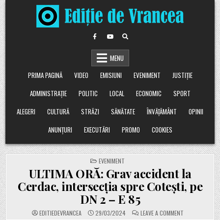
Skip
to
content
MENU
PRIMA PAGINĂ
VIDEO
EMISIUNI
EVENIMENT
JUSTIȚIE
ADMINISTRAȚIE
POLITIC
LOCAL
ECONOMIC
SPORT
ALEGERI
CULTURĂ
STRĂZI
SĂNĂTATE
ÎNVĂȚĂMÂNT
OPINII
ANUNȚURI
EXECUTĂRI
PROMO
COOKIES
POSTED
EVENIMENT
IN
ULTIMA ORĂ: Grav accident la
Cerdac, intersecția spre Cotești, pe
DN 2 – E 85
ON
EDITIEDEVRANCEA
29/03/2024
LEAVE A COMMENT
ULTIMA