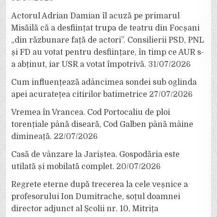
Actorul Adrian Damian îl acuză pe primarul
Misăilă că a desființat trupa de teatru din Focșani
„din răzbunare față de actori”. Consilierii PSD, PNL
și FD au votat pentru desființare, în timp ce AUR s-
a abținut, iar USR a votat împotrivă.
31/07/2026
Cum influențează adâncimea sondei sub oglinda
apei acuratețea citirilor batimetrice
27/07/2026
Vremea în Vrancea. Cod Portocaliu de ploi
torențiale până diseară, Cod Galben până mâine
dimineață.
22/07/2026
Casă de vânzare la Jariștea. Gospodăria este
utilată și mobilată complet.
20/07/2026
Regrete eterne după trecerea la cele veșnice a
profesorului Ion Dumitrache, soțul doamnei
director adjunct al Școlii nr. 10, Mitrița