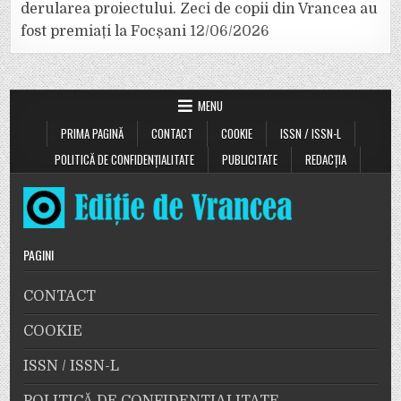
derularea proiectului. Zeci de copii din Vrancea au
fost premiați la Focșani
12/06/2026
MENU
PRIMA PAGINĂ
CONTACT
COOKIE
ISSN / ISSN-L
POLITICĂ DE CONFIDENȚIALITATE
PUBLICITATE
REDACȚIA
PAGINI
CONTACT
COOKIE
ISSN / ISSN-L