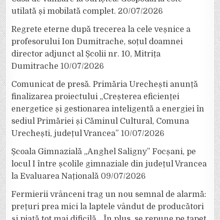
utilată și mobilată complet.
20/07/2026
Regrete eterne după trecerea la cele veșnice a
profesorului Ion Dumitrache, soțul doamnei
director adjunct al Școlii nr. 10, Mitrița
Dumitrache
10/07/2026
Comunicat de presă. Primăria Urechești anunță
finalizarea proiectului „Creșterea eficienței
energetice și gestionarea inteligentă a energiei în
sediul Primăriei și Căminul Cultural, Comuna
Urechești, județul Vrancea”
10/07/2026
Școala Gimnazială „Anghel Saligny” Focșani, pe
locul I între școlile gimnaziale din județul Vrancea
la Evaluarea Națională
09/07/2026
Fermierii vrânceni trag un nou semnal de alarmă:
prețuri prea mici la laptele vândut de producători
și piață tot mai dificilă. „În plus, se repune pe tapet