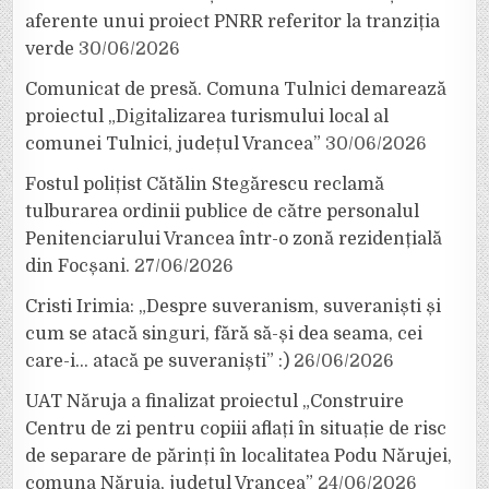
aferente unui proiect PNRR referitor la tranziția
verde
30/06/2026
Comunicat de presă. Comuna Tulnici demarează
proiectul „Digitalizarea turismului local al
comunei Tulnici, județul Vrancea”
30/06/2026
Fostul polițist Cătălin Stegărescu reclamă
tulburarea ordinii publice de către personalul
Penitenciarului Vrancea într-o zonă rezidențială
din Focșani.
27/06/2026
Cristi Irimia: „Despre suveranism, suveraniști și
cum se atacă singuri, fără să-și dea seama, cei
care-i… atacă pe suveraniști” :)
26/06/2026
UAT Năruja a finalizat proiectul „Construire
Centru de zi pentru copiii aflați în situație de risc
de separare de părinți în localitatea Podu Nărujei,
comuna Năruja, județul Vrancea”
24/06/2026