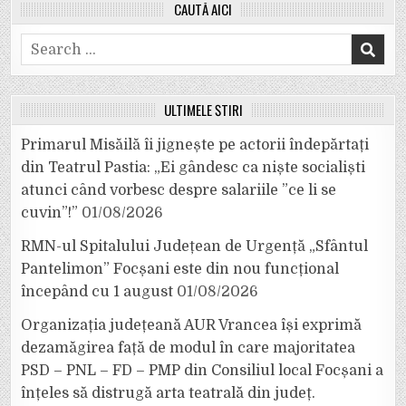
CAUTĂ AICI
Search
for:
ULTIMELE ȘTIRI
Primarul Misăilă îi jignește pe actorii îndepărtați
din Teatrul Pastia: „Ei gândesc ca niște socialiști
atunci când vorbesc despre salariile ”ce li se
cuvin”!”
01/08/2026
RMN-ul Spitalului Județean de Urgență „Sfântul
Pantelimon” Focșani este din nou funcțional
începând cu 1 august
01/08/2026
Organizația județeană AUR Vrancea își exprimă
dezamăgirea față de modul în care majoritatea
PSD – PNL – FD – PMP din Consiliul local Focșani a
înțeles să distrugă arta teatrală din județ.