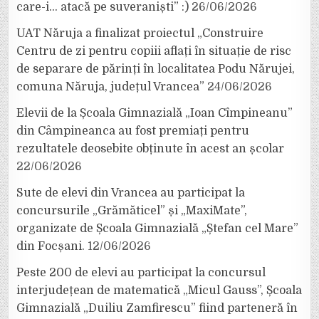
care-i… atacă pe suveraniști” :)
26/06/2026
UAT Năruja a finalizat proiectul „Construire
Centru de zi pentru copiii aflați în situație de risc
de separare de părinți în localitatea Podu Nărujei,
comuna Năruja, județul Vrancea”
24/06/2026
Elevii de la Școala Gimnazială „Ioan Cîmpineanu”
din Câmpineanca au fost premiați pentru
rezultatele deosebite obținute în acest an școlar
22/06/2026
Sute de elevi din Vrancea au participat la
concursurile „Grămăticel” și „MaxiMate”,
organizate de Școala Gimnazială „Ștefan cel Mare”
din Focșani.
12/06/2026
Peste 200 de elevi au participat la concursul
interjudețean de matematică „Micul Gauss”, Școala
Gimnazială „Duiliu Zamfirescu” fiind parteneră în