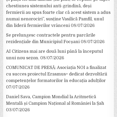
chestiunea sistemului anti-grindină, deși
fermierii au spus foarte clar că acest sistem a adus
numai nenorociri”, susține Vasilică Pamfil, unul
din liderii fermierilor vrânceni
08/07/2026
Se prelungesc contractele pentru parcările
rezidențiale din Municipiul Focșani
08/07/2026
AI Citizens mai are două luni până la începutul
unui nou sezon.
08/07/2026
COMUNICAT DE PRESĂ: Asociația NOI a finalizat
cu succes proiectul Erasmus+ dedicat dezvoltării
competențelor formatorilor în educația adulților
07/07/2026
Daniel Sava, Campion Mondial la Aritmetică
Mentală și Campion Național al României la Șah
03/07/2026