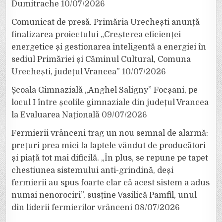
Dumitrache
10/07/2026
Comunicat de presă. Primăria Urechești anunță
finalizarea proiectului „Creșterea eficienței
energetice și gestionarea inteligentă a energiei în
sediul Primăriei și Căminul Cultural, Comuna
Urechești, județul Vrancea”
10/07/2026
Școala Gimnazială „Anghel Saligny” Focșani, pe
locul I între școlile gimnaziale din județul Vrancea
la Evaluarea Națională
09/07/2026
Fermierii vrânceni trag un nou semnal de alarmă:
prețuri prea mici la laptele vândut de producători
și piață tot mai dificilă. „În plus, se repune pe tapet
chestiunea sistemului anti-grindină, deși
fermierii au spus foarte clar că acest sistem a adus
numai nenorociri”, susține Vasilică Pamfil, unul
din liderii fermierilor vrânceni
08/07/2026