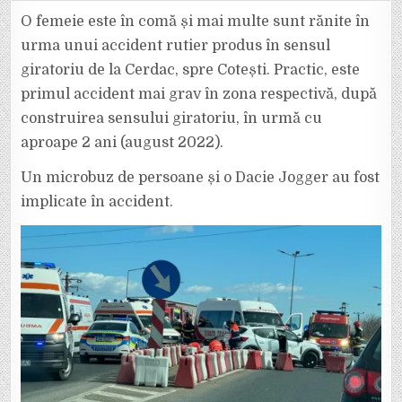
ORĂ:
GRAV
O femeie este în comă și mai multe sunt rănite în
ACCIDENT
LA
urma unui accident rutier produs în sensul
CERDAC,
INTERSECȚIA
giratoriu de la Cerdac, spre Cotești. Practic, este
SPRE
COTEȘTI,
primul accident mai grav în zona respectivă, după
PE
DN
2
construirea sensului giratoriu, în urmă cu
–
E
aproape 2 ani (august 2022).
85
Un microbuz de persoane și o Dacie Jogger au fost
implicate în accident.