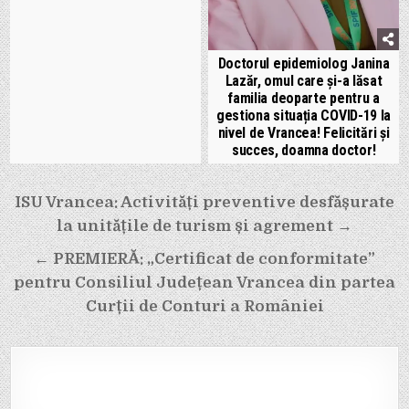
Doctorul epidemiolog Janina
Lazăr, omul care și-a lăsat
familia deoparte pentru a
gestiona situația COVID-19 la
nivel de Vrancea! Felicitări și
succes, doamna doctor!
Navigare
ISU Vrancea: Activități preventive desfășurate
în
la unitățile de turism și agrement →
articole
← PREMIERĂ: „Certificat de conformitate”
pentru Consiliul Județean Vrancea din partea
Curții de Conturi a României