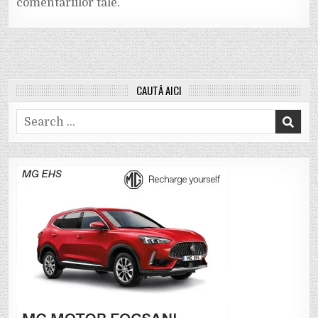
comentariilor tale
.
CAUTĂ AICI
Search
for: