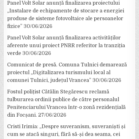
Panel Volt Solar anunță finalizarea proiectului
„Instalare de echipamente de stocare a energiei
produse de sisteme fotovoltaice ale persoanelor
fizice”
30/06/2026
Panel Volt Solar anunță finalizarea activităților
aferente unui proiect PNRR referitor la tranziția
verde
30/06/2026
Comunicat de presă. Comuna Tulnici demarează
proiectul „Digitalizarea turismului local al
comunei Tulnici, județul Vrancea”
30/06/2026
Fostul polițist Cătălin Stegărescu reclamă
tulburarea ordinii publice de către personalul
Penitenciarului Vrancea într-o zonă rezidențială
din Focșani.
27/06/2026
Cristi Irimia: „Despre suveranism, suveraniști și
cum se atacă singuri, fără să-și dea seama, cei