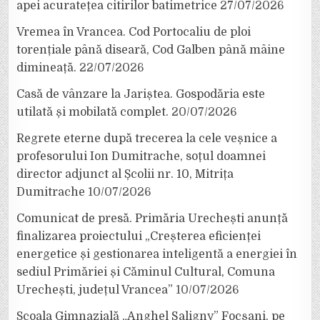
apei acuratețea citirilor batimetrice
27/07/2026
Vremea în Vrancea. Cod Portocaliu de ploi
torențiale până diseară, Cod Galben până mâine
dimineață.
22/07/2026
Casă de vânzare la Jariștea. Gospodăria este
utilată și mobilată complet.
20/07/2026
Regrete eterne după trecerea la cele veșnice a
profesorului Ion Dumitrache, soțul doamnei
director adjunct al Școlii nr. 10, Mitrița
Dumitrache
10/07/2026
Comunicat de presă. Primăria Urechești anunță
finalizarea proiectului „Creșterea eficienței
energetice și gestionarea inteligentă a energiei în
sediul Primăriei și Căminul Cultural, Comuna
Urechești, județul Vrancea”
10/07/2026
Școala Gimnazială „Anghel Saligny” Focșani, pe