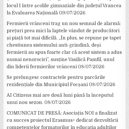
locul I între școlile gimnaziale din județul Vrancea
la Evaluarea Națională
09/07/2026
Fermierii vrânceni trag un nou semnal de alarmă:
prețuri prea mici la laptele vândut de producători
și piață tot mai dificilă. „În plus, se repune pe tapet
chestiunea sistemului anti-grindină, deși
fermierii au spus foarte clar că acest sistem a adus
numai nenorociri”, susține Vasilică Pamfil, unul
din liderii fermierilor vrânceni
08/07/2026
Se prelungesc contractele pentru parcările
rezidențiale din Municipiul Focșani
08/07/2026
AI Citizens mai are două luni până la începutul
unui nou sezon.
08/07/2026
COMUNICAT DE PRESĂ: Asociația NOI a finalizat
cu succes proiectul Erasmus+ dedicat dezvoltării
competențelor formatorilor în educația adulților