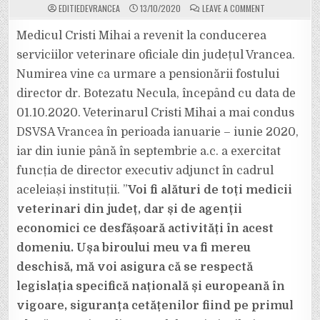
ON
EDITIEDEVRANCEA
13/10/2020
LEAVE A COMMENT
MEDICUL
VETERINAR
CRISTI
Medicul Cristi Mihai a revenit la conducerea
MIHAI
A
serviciilor veterinare oficiale din județul Vrancea.
REVENIT
LA
Numirea vine ca urmare a pensionării fostului
CONDUCEREA
DIRECȚIEI
director dr. Botezatu Necula, începând cu data de
SANITARE
VETERINARE
ȘI
01.10.2020. Veterinarul Cristi Mihai a mai condus
PENTRU
SIGURANȚA
DSVSA Vrancea în perioada ianuarie – iunie 2020,
ALIMENTELOR
VRANCEA
iar din iunie până în septembrie a.c. a exercitat
funcția de director executiv adjunct în cadrul
aceleiași instituții. ”
Voi fi alături de toți medicii
veterinari din județ, dar și de agenții
economici ce desfășoară activități în acest
domeniu. Ușa biroului meu va fi mereu
deschisă, mă voi asigura că se respectă
legislația specifică națională și europeană în
vigoare, siguranța cetățenilor fiind pe primul