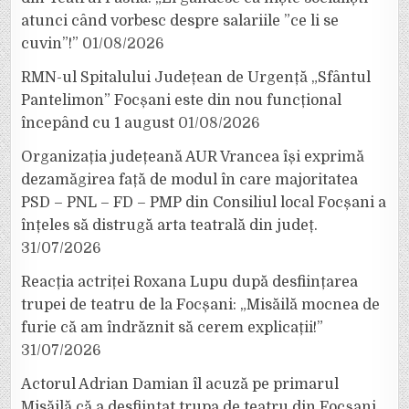
atunci când vorbesc despre salariile ”ce li se
cuvin”!”
01/08/2026
RMN-ul Spitalului Județean de Urgență „Sfântul
Pantelimon” Focșani este din nou funcțional
începând cu 1 august
01/08/2026
Organizația județeană AUR Vrancea își exprimă
dezamăgirea față de modul în care majoritatea
PSD – PNL – FD – PMP din Consiliul local Focșani a
înțeles să distrugă arta teatrală din județ.
31/07/2026
Reacția actriței Roxana Lupu după desființarea
trupei de teatru de la Focșani: „Misăilă mocnea de
furie că am îndrăznit să cerem explicații!”
31/07/2026
Actorul Adrian Damian îl acuză pe primarul
Misăilă că a desființat trupa de teatru din Focșani