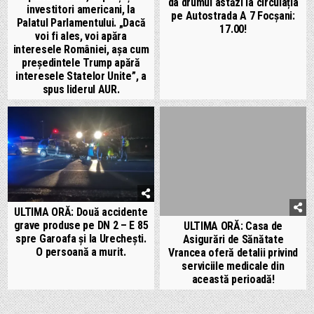
da drumul astăzi la circulația
investitori americani, la
pe Autostrada A 7 Focșani:
Palatul Parlamentului. „Dacă
17.00!
voi fi ales, voi apăra
interesele României, așa cum
președintele Trump apără
interesele Statelor Unite”, a
spus liderul AUR.
ULTIMA ORĂ: Două accidente
grave produse pe DN 2 – E 85
ULTIMA ORĂ: Casa de
spre Garoafa și la Urechești.
Asigurări de Sănătate
O persoană a murit.
Vrancea oferă detalii privind
serviciile medicale din
această perioadă!