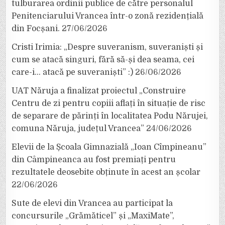
tulburarea ordinii publice de către personalul
Penitenciarului Vrancea într-o zonă rezidențială
din Focșani.
27/06/2026
Cristi Irimia: „Despre suveranism, suveraniști și
cum se atacă singuri, fără să-și dea seama, cei
care-i… atacă pe suveraniști” :)
26/06/2026
UAT Năruja a finalizat proiectul „Construire
Centru de zi pentru copiii aflați în situație de risc
de separare de părinți în localitatea Podu Nărujei,
comuna Năruja, județul Vrancea”
24/06/2026
Elevii de la Școala Gimnazială „Ioan Cîmpineanu”
din Câmpineanca au fost premiați pentru
rezultatele deosebite obținute în acest an școlar
22/06/2026
Sute de elevi din Vrancea au participat la
concursurile „Grămăticel” și „MaxiMate”,