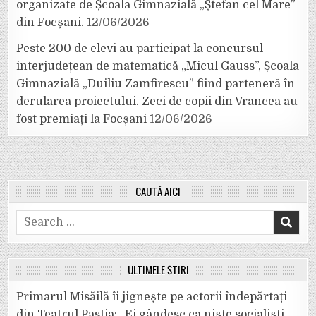
organizate de Școala Gimnazială „Ștefan cel Mare”
din Focșani.
12/06/2026
Peste 200 de elevi au participat la concursul
interjudețean de matematică „Micul Gauss”, Școala
Gimnazială „Duiliu Zamfirescu” fiind parteneră în
derularea proiectului. Zeci de copii din Vrancea au
fost premiați la Focșani
12/06/2026
CAUTĂ AICI
Search
for:
ULTIMELE ȘTIRI
Primarul Misăilă îi jignește pe actorii îndepărtați
din Teatrul Pastia: „Ei gândesc ca niște socialiști