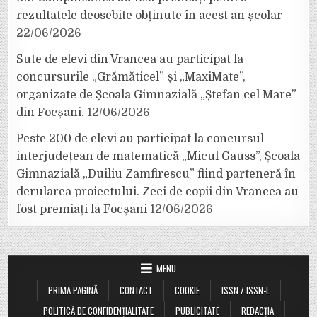
rezultatele deosebite obținute în acest an școlar
22/06/2026
Sute de elevi din Vrancea au participat la
concursurile „Grămăticel” și „MaxiMate”,
organizate de Școala Gimnazială „Ștefan cel Mare”
din Focșani.
12/06/2026
Peste 200 de elevi au participat la concursul
interjudețean de matematică „Micul Gauss”, Școala
Gimnazială „Duiliu Zamfirescu” fiind parteneră în
derularea proiectului. Zeci de copii din Vrancea au
fost premiați la Focșani
12/06/2026
MENU
PRIMA PAGINĂ
CONTACT
COOKIE
ISSN / ISSN-L
POLITICĂ DE CONFIDENȚIALITATE
PUBLICITATE
REDACȚIA