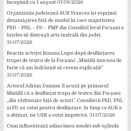
începând cu 1 august
01/08/2026
Organizația județeană AUR Vrancea își exprimă
dezamăgirea față de modul în care majoritatea
PSD – PNL – FD – PMP din Consiliul local Focșani a
înțeles să distrugă arta teatrală din județ.
31/07/2026
Reacția actriței Roxana Lupu după desființarea
trupei de teatru de la Focșani: „Misăilă mocnea de
furie că am îndrăznit să cerem explicații!”
31/07/2026
Actorul Adrian Damian îl acuză pe primarul
Misăilă că a desființat trupa de teatru din Focșani
„din răzbunare față de actori”. Consilierii PSD, PNL
și FD au votat pentru desființare, în timp ce AUR s-
a abținut, iar USR a votat împotrivă.
31/07/2026
Cum influențează adâncimea sondei sub oglinda