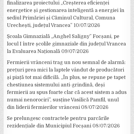
finalizarea proiectului „Creșterea eficienței
energetice și gestionarea inteligentă a energiei în
sediul Primăriei și Căminul Cultural, Comuna
Urechești, județul Vrancea”
10/07/2026
Școala Gimnazială „Anghel Saligny” Focșani, pe
locul I între școlile gimnaziale din județul Vrancea
la Evaluarea Națională
09/07/2026
Fermierii vrânceni trag un nou semnal de alarmă:
prețuri prea mici la laptele vândut de producători
și piață tot mai dificilă. „În plus, se repune pe tapet
chestiunea sistemului anti-grindină, deși
fermierii au spus foarte clar că acest sistem a adus
numai nenorociri”, susține Vasilică Pamfil, unul
din liderii fermierilor vrânceni
08/07/2026
Se prelungesc contractele pentru parcările
rezidențiale din Municipiul Focșani
08/07/2026