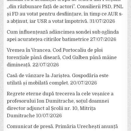
„din răzbunare față de actori”. Consilierii PSD, PNL
și FD au votat pentru desființare, în timp ce AUR s-
a abținut, iar USR a votat împotrivă.
31/07/2026
Cum influențează adâncimea sondei sub oglinda
apei acuratețea citirilor batimetrice
27/07/2026
Vremea în Vrancea. Cod Portocaliu de ploi
torențiale până diseară, Cod Galben până mâine
dimineață.
22/07/2026
Casă de vânzare la Jariștea. Gospodăria este
utilată și mobilată complet.
20/07/2026
Regrete eterne după trecerea la cele veșnice a
profesorului Ion Dumitrache, soțul doamnei
director adjunct al Școlii nr. 10, Mitrița
Dumitrache
10/07/2026
Comunicat de presă. Primăria Urechești anunță