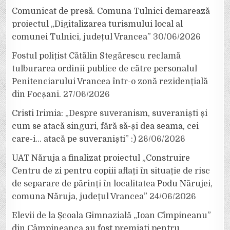
Comunicat de presă. Comuna Tulnici demarează
proiectul „Digitalizarea turismului local al
comunei Tulnici, județul Vrancea”
30/06/2026
Fostul polițist Cătălin Stegărescu reclamă
tulburarea ordinii publice de către personalul
Penitenciarului Vrancea într-o zonă rezidențială
din Focșani.
27/06/2026
Cristi Irimia: „Despre suveranism, suveraniști și
cum se atacă singuri, fără să-și dea seama, cei
care-i… atacă pe suveraniști” :)
26/06/2026
UAT Năruja a finalizat proiectul „Construire
Centru de zi pentru copiii aflați în situație de risc
de separare de părinți în localitatea Podu Nărujei,
comuna Năruja, județul Vrancea”
24/06/2026
Elevii de la Școala Gimnazială „Ioan Cîmpineanu”
din Câmpineanca au fost premiați pentru