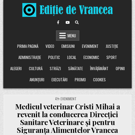
Skip
to
content
MENU
PRIMA PAGINĂ
VIDEO
EMISIUNI
EVENIMENT
JUSTIȚIE
ADMINISTRAȚIE
POLITIC
LOCAL
ECONOMIC
SPORT
ALEGERI
CULTURĂ
STRĂZI
SĂNĂTATE
ÎNVĂȚĂMÂNT
OPINII
ANUNȚURI
EXECUTĂRI
PROMO
COOKIES
POSTED
EVENIMENT
IN
Medicul veterinar Cristi Mihai a
revenit la conducerea Direcției
Sanitare Veterinare și pentru
Siguranța Alimentelor Vrancea