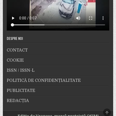
DESPRE NOI
CONTACT
COOKIE
ISSN / ISSN-L
POLITICĂ DE CONFIDENȚIALITATE
PUBLICITATE
REDACȚIA
SCRO
TO
Ediție de Vrancea, marcă protejată OSIM!