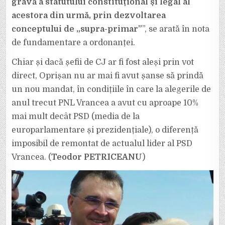
gravă a statutului constituțional și legal al
acestora din urmă, prin dezvoltarea
conceptului de „supra-primar”
”, se arată în nota
de fundamentare a ordonanței.
Chiar și dacă șefii de CJ ar fi fost aleși prin vot
direct, Oprișan nu ar mai fi avut șanse să prindă
un nou mandat, în condițiile în care la alegerile de
anul trecut PNL Vrancea a avut cu aproape 10%
mai mult decât PSD (media de la
europarlamentare și prezidențiale), o diferență
imposibil de remontat de actualul lider al PSD
Vrancea. (
Teodor PETRICEANU
)