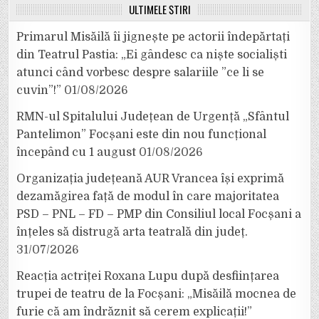
ULTIMELE ȘTIRI
Primarul Misăilă îi jignește pe actorii îndepărtați
din Teatrul Pastia: „Ei gândesc ca niște socialiști
atunci când vorbesc despre salariile ”ce li se
cuvin”!”
01/08/2026
RMN-ul Spitalului Județean de Urgență „Sfântul
Pantelimon” Focșani este din nou funcțional
începând cu 1 august
01/08/2026
Organizația județeană AUR Vrancea își exprimă
dezamăgirea față de modul în care majoritatea
PSD – PNL – FD – PMP din Consiliul local Focșani a
înțeles să distrugă arta teatrală din județ.
31/07/2026
Reacția actriței Roxana Lupu după desființarea
trupei de teatru de la Focșani: „Misăilă mocnea de
furie că am îndrăznit să cerem explicații!”