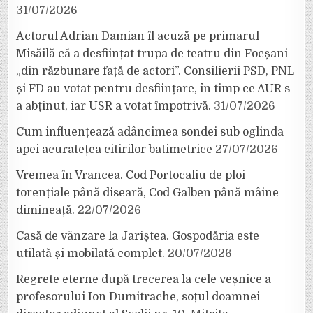
31/07/2026
Actorul Adrian Damian îl acuză pe primarul
Misăilă că a desființat trupa de teatru din Focșani
„din răzbunare față de actori”. Consilierii PSD, PNL
și FD au votat pentru desființare, în timp ce AUR s-
a abținut, iar USR a votat împotrivă.
31/07/2026
Cum influențează adâncimea sondei sub oglinda
apei acuratețea citirilor batimetrice
27/07/2026
Vremea în Vrancea. Cod Portocaliu de ploi
torențiale până diseară, Cod Galben până mâine
dimineață.
22/07/2026
Casă de vânzare la Jariștea. Gospodăria este
utilată și mobilată complet.
20/07/2026
Regrete eterne după trecerea la cele veșnice a
profesorului Ion Dumitrache, soțul doamnei