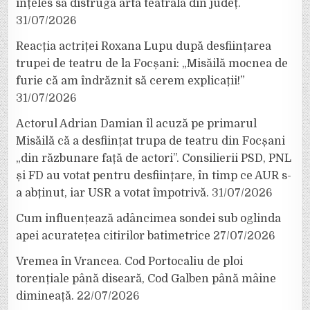
înțeles să distrugă arta teatrală din județ.
31/07/2026
Reacția actriței Roxana Lupu după desființarea
trupei de teatru de la Focșani: „Misăilă mocnea de
furie că am îndrăznit să cerem explicații!”
31/07/2026
Actorul Adrian Damian îl acuză pe primarul
Misăilă că a desființat trupa de teatru din Focșani
„din răzbunare față de actori”. Consilierii PSD, PNL
și FD au votat pentru desființare, în timp ce AUR s-
a abținut, iar USR a votat împotrivă.
31/07/2026
Cum influențează adâncimea sondei sub oglinda
apei acuratețea citirilor batimetrice
27/07/2026
Vremea în Vrancea. Cod Portocaliu de ploi
torențiale până diseară, Cod Galben până mâine
dimineață.
22/07/2026