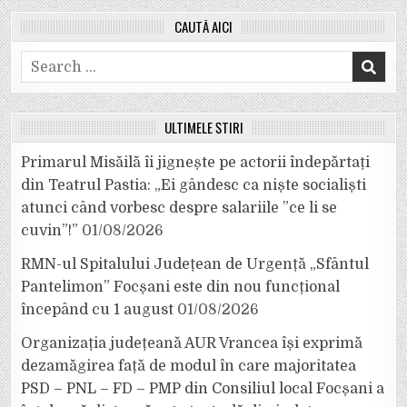
CAUTĂ AICI
Search
for:
ULTIMELE ȘTIRI
Primarul Misăilă îi jignește pe actorii îndepărtați
din Teatrul Pastia: „Ei gândesc ca niște socialiști
atunci când vorbesc despre salariile ”ce li se
cuvin”!”
01/08/2026
RMN-ul Spitalului Județean de Urgență „Sfântul
Pantelimon” Focșani este din nou funcțional
începând cu 1 august
01/08/2026
Organizația județeană AUR Vrancea își exprimă
dezamăgirea față de modul în care majoritatea
PSD – PNL – FD – PMP din Consiliul local Focșani a