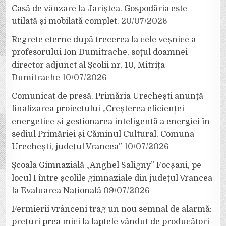
Casă de vânzare la Jariștea. Gospodăria este
utilată și mobilată complet.
20/07/2026
Regrete eterne după trecerea la cele veșnice a
profesorului Ion Dumitrache, soțul doamnei
director adjunct al Școlii nr. 10, Mitrița
Dumitrache
10/07/2026
Comunicat de presă. Primăria Urechești anunță
finalizarea proiectului „Creșterea eficienței
energetice și gestionarea inteligentă a energiei în
sediul Primăriei și Căminul Cultural, Comuna
Urechești, județul Vrancea”
10/07/2026
Școala Gimnazială „Anghel Saligny” Focșani, pe
locul I între școlile gimnaziale din județul Vrancea
la Evaluarea Națională
09/07/2026
Fermierii vrânceni trag un nou semnal de alarmă:
prețuri prea mici la laptele vândut de producători