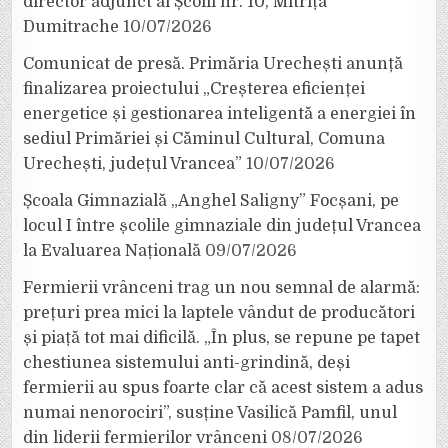
director adjunct al Școlii nr. 10, Mitrița
Dumitrache
10/07/2026
Comunicat de presă. Primăria Urechești anunță
finalizarea proiectului „Creșterea eficienței
energetice și gestionarea inteligentă a energiei în
sediul Primăriei și Căminul Cultural, Comuna
Urechești, județul Vrancea”
10/07/2026
Școala Gimnazială „Anghel Saligny” Focșani, pe
locul I între școlile gimnaziale din județul Vrancea
la Evaluarea Națională
09/07/2026
Fermierii vrânceni trag un nou semnal de alarmă:
prețuri prea mici la laptele vândut de producători
și piață tot mai dificilă. „În plus, se repune pe tapet
chestiunea sistemului anti-grindină, deși
fermierii au spus foarte clar că acest sistem a adus
numai nenorociri”, susține Vasilică Pamfil, unul
din liderii fermierilor vrânceni
08/07/2026