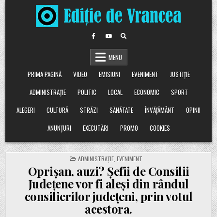
Skip
to
content
MENU
PRIMA PAGINĂ
VIDEO
EMISIUNI
EVENIMENT
JUSTIȚIE
ADMINISTRAȚIE
POLITIC
LOCAL
ECONOMIC
SPORT
ALEGERI
CULTURĂ
STRĂZI
SĂNĂTATE
ÎNVĂȚĂMÂNT
OPINII
ANUNȚURI
EXECUTĂRI
PROMO
COOKIES
POSTED
ADMINISTRAȚIE
,
EVENIMENT
IN
Oprișan, auzi? Șefii de Consilii
Județene vor fi aleși din rândul
consilierilor județeni, prin votul
acestora.