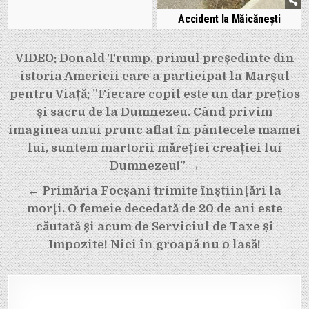
Accident la Măicănești
Navigare
VIDEO: Donald Trump, primul președinte din
în
istoria Americii care a participat la Marșul
articole
pentru Viață: ”Fiecare copil este un dar prețios
și sacru de la Dumnezeu. Când privim
imaginea unui prunc aflat în pântecele mamei
lui, suntem martorii măreției creației lui
Dumnezeu!” →
← Primăria Focșani trimite înștiințări la
morți. O femeie decedată de 20 de ani este
căutată și acum de Serviciul de Taxe și
Impozite! Nici în groapă nu o lasă!