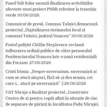
Panel Volt Solar anunță finalizarea activităților
aferente unui proiect PNRR referitor la tranziția
verde
30/06/2026
Comunicat de presă. Comuna Tulnici demarează
proiectul „Digitalizarea turismului local al
comunei Tulnici, județul Vrancea”
30/06/2026
Fostul polițist Cătălin Stegărescu reclamă
tulburarea ordinii publice de către personalul
Penitenciarului Vrancea într-o zonă rezidențială
din Focșani.
27/06/2026
Cristi Irimia: „Despre suveranism, suveraniști și
cum se atacă singuri, fără să-și dea seama, cei
care-i… atacă pe suveraniști” :)
26/06/2026
UAT Năruja a finalizat proiectul „Construire
Centru de zi pentru copiii aflați în situație de risc
de separare de părinți în localitatea Podu Nărujei,