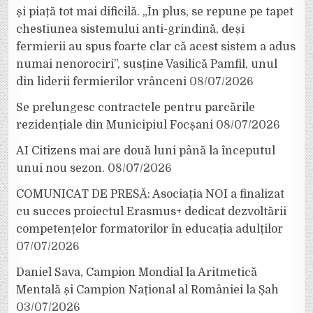
și piață tot mai dificilă. „În plus, se repune pe tapet
chestiunea sistemului anti-grindină, deși
fermierii au spus foarte clar că acest sistem a adus
numai nenorociri”, susține Vasilică Pamfil, unul
din liderii fermierilor vrânceni
08/07/2026
Se prelungesc contractele pentru parcările
rezidențiale din Municipiul Focșani
08/07/2026
AI Citizens mai are două luni până la începutul
unui nou sezon.
08/07/2026
COMUNICAT DE PRESĂ: Asociația NOI a finalizat
cu succes proiectul Erasmus+ dedicat dezvoltării
competențelor formatorilor în educația adulților
07/07/2026
Daniel Sava, Campion Mondial la Aritmetică
Mentală și Campion Național al României la Șah
03/07/2026