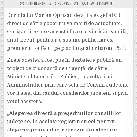
ON
EDITIEDEVRANCEA
27/01/2020
LEAVE A COMMENT
OPRIȘAN,
AUZI?
ȘEFII
Dorința lui Marian Oprișan de a fi ales șef al CJ
DE
CONSILII
direct de către popor nu va mai fi de actualitate.
JUDEȚENE
VOR
Oprișan îi ceruse această favoare Vioricăi Dăncilă,
FI
ALEȘI
anul trecut, pentru a o susține politic, iar ex-
DIN
RÂNDUL
CONSILIERILOR
premierul i-a făcut pe plac lui și altor baroni PSD.
JUDEȚENI,
PRIN
VOTUL
Zilele acestea a fost pus în dezbatere publică un
ACESTORA.
proiect de ordonanță de urgență, de către
Ministerul Lucrărilor Publice, Dezvoltării și
Administrației, prin care șefii de Consilii Județene
vor fi aleși din rândul consilierilor județeni și prin
votul acestora.
„
​Alegerea directă a președinților consiliilor
județene, în același registru cu cel pentru
alegerea primarilor, reprezintă o afectare