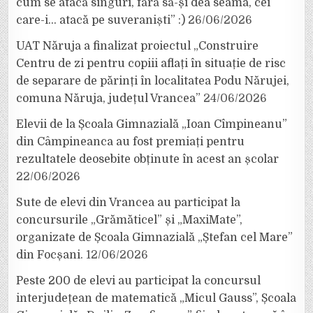
cum se atacă singuri, fără să-și dea seama, cei
care-i… atacă pe suveraniști” :)
26/06/2026
UAT Năruja a finalizat proiectul „Construire
Centru de zi pentru copiii aflați în situație de risc
de separare de părinți în localitatea Podu Nărujei,
comuna Năruja, județul Vrancea”
24/06/2026
Elevii de la Școala Gimnazială „Ioan Cîmpineanu”
din Câmpineanca au fost premiați pentru
rezultatele deosebite obținute în acest an școlar
22/06/2026
Sute de elevi din Vrancea au participat la
concursurile „Grămăticel” și „MaxiMate”,
organizate de Școala Gimnazială „Ștefan cel Mare”
din Focșani.
12/06/2026
Peste 200 de elevi au participat la concursul
interjudețean de matematică „Micul Gauss”, Școala