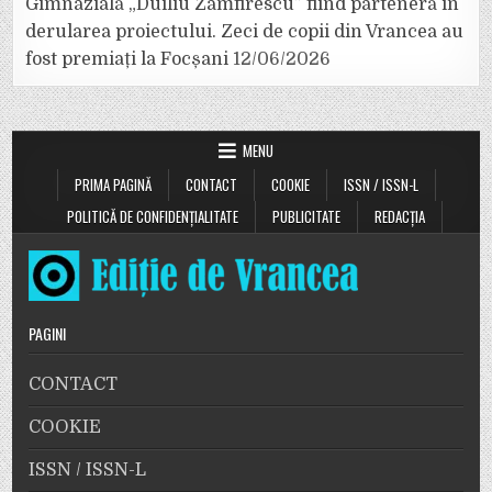
Gimnazială „Duiliu Zamfirescu” fiind parteneră în
derularea proiectului. Zeci de copii din Vrancea au
fost premiați la Focșani
12/06/2026
MENU
PRIMA PAGINĂ
CONTACT
COOKIE
ISSN / ISSN-L
POLITICĂ DE CONFIDENȚIALITATE
PUBLICITATE
REDACȚIA
PAGINI
CONTACT
COOKIE
ISSN / ISSN-L