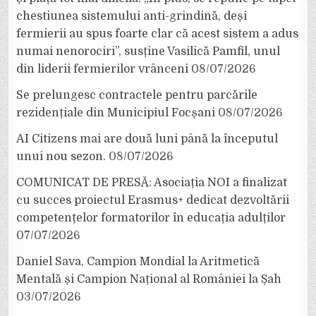
chestiunea sistemului anti-grindină, deși
fermierii au spus foarte clar că acest sistem a adus
numai nenorociri”, susține Vasilică Pamfil, unul
din liderii fermierilor vrânceni
08/07/2026
Se prelungesc contractele pentru parcările
rezidențiale din Municipiul Focșani
08/07/2026
AI Citizens mai are două luni până la începutul
unui nou sezon.
08/07/2026
COMUNICAT DE PRESĂ: Asociația NOI a finalizat
cu succes proiectul Erasmus+ dedicat dezvoltării
competențelor formatorilor în educația adulților
07/07/2026
Daniel Sava, Campion Mondial la Aritmetică
Mentală și Campion Național al României la Șah
03/07/2026