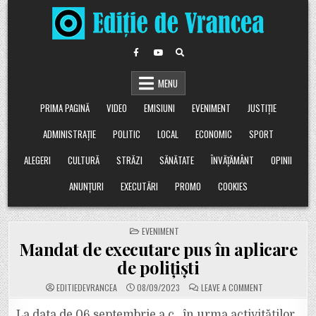
Skip
to
content
MENU
PRIMA PAGINĂ
VIDEO
EMISIUNI
EVENIMENT
JUSTIȚIE
ADMINISTRAȚIE
POLITIC
LOCAL
ECONOMIC
SPORT
ALEGERI
CULTURĂ
STRĂZI
SĂNĂTATE
ÎNVĂȚĂMÂNT
OPINII
ANUNȚURI
EXECUTĂRI
PROMO
COOKIES
POSTED
EVENIMENT
IN
Mandat de executare pus în aplicare
de polițiști
ON
EDITIEDEVRANCEA
08/09/2023
LEAVE A COMMENT
MANDAT
DE
EXECUTARE
La data de 06 septembrie a.c., în urma activităților