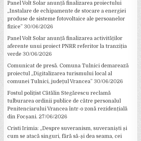
Panel Volt Solar anunță finalizarea proiectului
„Instalare de echipamente de stocare a energiei
produse de sisteme fotovoltaice ale persoanelor
fizice”
30/06/2026
Panel Volt Solar anunță finalizarea activităților
aferente unui proiect PNRR referitor la tranziția
verde
30/06/2026
Comunicat de presă. Comuna Tulnici demarează
proiectul „Digitalizarea turismului local al
comunei Tulnici, județul Vrancea”
30/06/2026
Fostul polițist Cătălin Stegărescu reclamă
tulburarea ordinii publice de către personalul
Penitenciarului Vrancea într-o zonă rezidențială
din Focșani.
27/06/2026
Cristi Irimia: „Despre suveranism, suveraniști și
cum se atacă singuri, fără să-și dea seama, cei