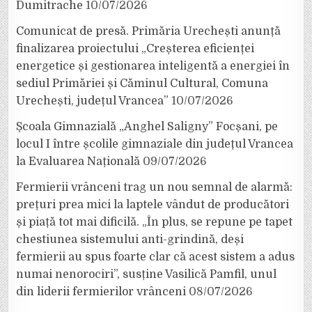
Dumitrache
10/07/2026
Comunicat de presă. Primăria Urechești anunță
finalizarea proiectului „Creșterea eficienței
energetice și gestionarea inteligentă a energiei în
sediul Primăriei și Căminul Cultural, Comuna
Urechești, județul Vrancea”
10/07/2026
Școala Gimnazială „Anghel Saligny” Focșani, pe
locul I între școlile gimnaziale din județul Vrancea
la Evaluarea Națională
09/07/2026
Fermierii vrânceni trag un nou semnal de alarmă:
prețuri prea mici la laptele vândut de producători
și piață tot mai dificilă. „În plus, se repune pe tapet
chestiunea sistemului anti-grindină, deși
fermierii au spus foarte clar că acest sistem a adus
numai nenorociri”, susține Vasilică Pamfil, unul
din liderii fermierilor vrânceni
08/07/2026