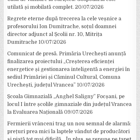
utilată și mobilată complet.
20/07/2026
Regrete eterne după trecerea la cele veșnice a
profesorului Ion Dumitrache, soțul doamnei
director adjunct al Școlii nr. 10, Mitrița
Dumitrache
10/07/2026
Comunicat de presă. Primăria Urechești anunță
finalizarea proiectului „Creșterea eficienței
energetice și gestionarea inteligentă a energiei în
sediul Primăriei și Căminul Cultural, Comuna
Urechești, județul Vrancea”
10/07/2026
Școala Gimnazială „Anghel Saligny” Focșani, pe
locul I între școlile gimnaziale din județul Vrancea
la Evaluarea Națională
09/07/2026
Fermierii vrânceni trag un nou semnal de alarmă:
prețuri prea mici la laptele vândut de producători
și piață tot mai dificilă. „În plus, se repune pe tapet