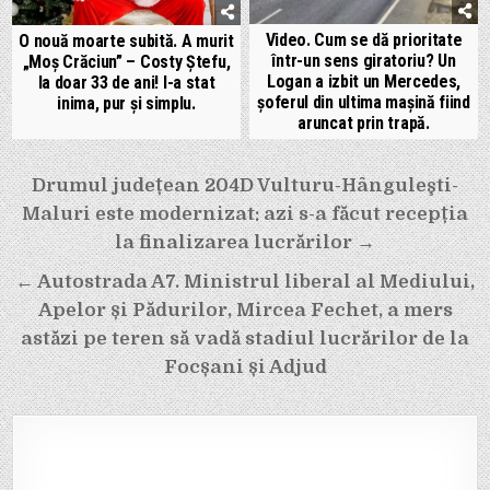
Video. Cum se dă prioritate
O nouă moarte subită. A murit
într-un sens giratoriu? Un
„Moș Crăciun” – Costy Ștefu,
Logan a izbit un Mercedes,
la doar 33 de ani! I-a stat
șoferul din ultima mașină fiind
inima, pur și simplu.
aruncat prin trapă.
Navigare
Drumul județean 204D Vulturu-Hânguleşti-
în
Maluri este modernizat: azi s-a făcut recepția
articole
la finalizarea lucrărilor →
← Autostrada A7. Ministrul liberal al Mediului,
Apelor și Pădurilor, Mircea Fechet, a mers
astăzi pe teren să vadă stadiul lucrărilor de la
Focșani și Adjud