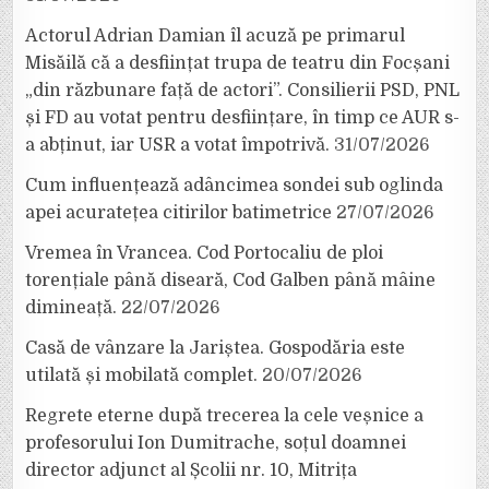
Actorul Adrian Damian îl acuză pe primarul
Misăilă că a desființat trupa de teatru din Focșani
„din răzbunare față de actori”. Consilierii PSD, PNL
și FD au votat pentru desființare, în timp ce AUR s-
a abținut, iar USR a votat împotrivă.
31/07/2026
Cum influențează adâncimea sondei sub oglinda
apei acuratețea citirilor batimetrice
27/07/2026
Vremea în Vrancea. Cod Portocaliu de ploi
torențiale până diseară, Cod Galben până mâine
dimineață.
22/07/2026
Casă de vânzare la Jariștea. Gospodăria este
utilată și mobilată complet.
20/07/2026
Regrete eterne după trecerea la cele veșnice a
profesorului Ion Dumitrache, soțul doamnei
director adjunct al Școlii nr. 10, Mitrița