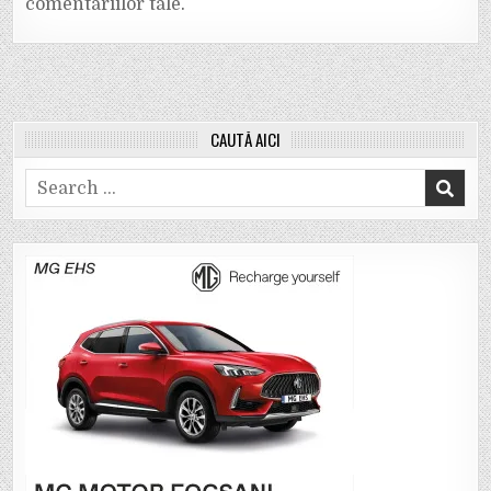
comentariilor tale
.
CAUTĂ AICI
Search
for: