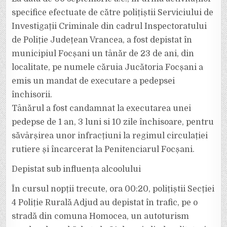
PUS
ÎN
specifice efectuate de către polițiștii Serviciului de
APLICARE
DE
Investigații Criminale din cadrul Inspectoratului
POLIȚIȘTI
de Poliție Județean Vrancea, a fost depistat în
municipiul Focșani un tânăr de 23 de ani, din
localitate, pe numele căruia Jucătoria Focșani a
emis un mandat de executare a pedepsei
închisorii.
Tânărul a fost candamnat la executarea unei
pedepse de 1 an, 3 luni si 10 zile închisoare, pentru
săvârșirea unor infracțiuni la regimul circulației
rutiere și încarcerat la Penitenciarul Focșani.
Depistat sub influența alcoolului
În cursul nopții trecute, ora 00:20, polițiștii Secției
4 Poliție Rurală Adjud au depistat în trafic, pe o
stradă din comuna Homocea, un autoturism