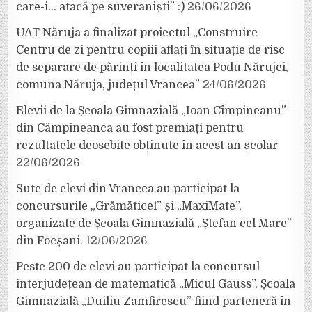
care-i… atacă pe suveraniști” :)
26/06/2026
UAT Năruja a finalizat proiectul „Construire
Centru de zi pentru copiii aflați în situație de risc
de separare de părinți în localitatea Podu Nărujei,
comuna Năruja, județul Vrancea”
24/06/2026
Elevii de la Școala Gimnazială „Ioan Cîmpineanu”
din Câmpineanca au fost premiați pentru
rezultatele deosebite obținute în acest an școlar
22/06/2026
Sute de elevi din Vrancea au participat la
concursurile „Grămăticel” și „MaxiMate”,
organizate de Școala Gimnazială „Ștefan cel Mare”
din Focșani.
12/06/2026
Peste 200 de elevi au participat la concursul
interjudețean de matematică „Micul Gauss”, Școala
Gimnazială „Duiliu Zamfirescu” fiind parteneră în