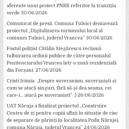
aferente unui proiect PNRR referitor la tranziția
verde
30/06/2026
Comunicat de presă. Comuna Tulnici demarează
proiectul „Digitalizarea turismului local al
comunei Tulnici, județul Vrancea”
30/06/2026
Fostul polițist Cătălin Stegărescu reclamă
tulburarea ordinii publice de către personalul
Penitenciarului Vrancea într-o zonă rezidențială
din Focșani.
27/06/2026
Cristi Irimia: „Despre suveranism, suveraniști și
cum se atacă singuri, fără să-și dea seama, cei
care-i… atacă pe suveraniști” :)
26/06/2026
UAT Năruja a finalizat proiectul „Construire
Centru de zi pentru copiii aflați în situație de risc
de separare de părinți în localitatea Podu Nărujei,
comuna Năruja, județul Vrancea”
24/06/2026