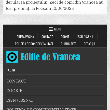
derularea proiectului. Zeci de copii din Vrancea au
fost premiați la Focșani
12/06/2026
MENU
PRIMA PAGINĂ
CONTACT
COOKIE
ISSN / ISSN-L
POLITICĂ DE CONFIDENȚIALITATE
PUBLICITATE
REDACȚIA
PAGINI
CONTACT
COOKIE
ISSN / ISSN-L