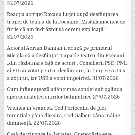
31/07/2026
Reacția actriței Roxana Lupu după desființarea
trupei de teatru de la Focșani: „Misăilă mocnea de
furie că am îndrăznit să cerem explicații!”
31/07/2026
Actorul Adrian Damian îl acuză pe primarul
Misăilă că a desființat trupa de teatru din Focșani
„din răzbunare față de actori”. Consilierii PSD, PNL
și FD au votat pentru desființare, în timp ce AUR s-
a abținut, iar USR a votat împotrivă.
31/07/2026
Cum influențează adâncimea sondei sub oglinda
apei acuratețea citirilor batimetrice
27/07/2026
Vremea în Vrancea. Cod Portocaliu de ploi
torențiale până diseară, Cod Galben până mâine
dimineață.
22/07/2026
Casă de vânzare la Jariștea. Gospodăria este