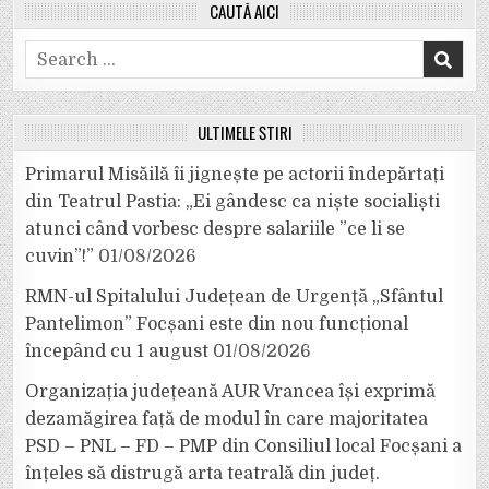
CAUTĂ AICI
Search
for:
ULTIMELE ȘTIRI
Primarul Misăilă îi jignește pe actorii îndepărtați
din Teatrul Pastia: „Ei gândesc ca niște socialiști
atunci când vorbesc despre salariile ”ce li se
cuvin”!”
01/08/2026
RMN-ul Spitalului Județean de Urgență „Sfântul
Pantelimon” Focșani este din nou funcțional
începând cu 1 august
01/08/2026
Organizația județeană AUR Vrancea își exprimă
dezamăgirea față de modul în care majoritatea
PSD – PNL – FD – PMP din Consiliul local Focșani a
înțeles să distrugă arta teatrală din județ.