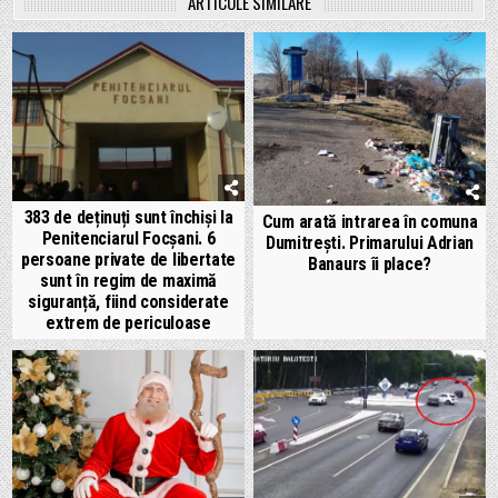
ARTICOLE SIMILARE
383 de deținuți sunt închiși la
Cum arată intrarea în comuna
Penitenciarul Focșani. 6
Dumitrești. Primarului Adrian
persoane private de libertate
Banaurs îi place?
sunt în regim de maximă
siguranță, fiind considerate
extrem de periculoase