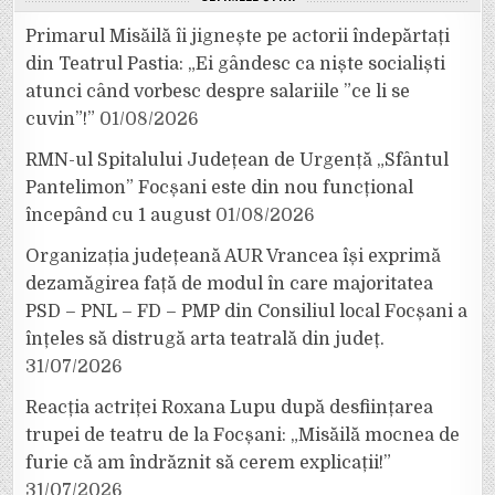
Primarul Misăilă îi jignește pe actorii îndepărtați
din Teatrul Pastia: „Ei gândesc ca niște socialiști
atunci când vorbesc despre salariile ”ce li se
cuvin”!”
01/08/2026
RMN-ul Spitalului Județean de Urgență „Sfântul
Pantelimon” Focșani este din nou funcțional
începând cu 1 august
01/08/2026
Organizația județeană AUR Vrancea își exprimă
dezamăgirea față de modul în care majoritatea
PSD – PNL – FD – PMP din Consiliul local Focșani a
înțeles să distrugă arta teatrală din județ.
31/07/2026
Reacția actriței Roxana Lupu după desființarea
trupei de teatru de la Focșani: „Misăilă mocnea de
furie că am îndrăznit să cerem explicații!”
31/07/2026