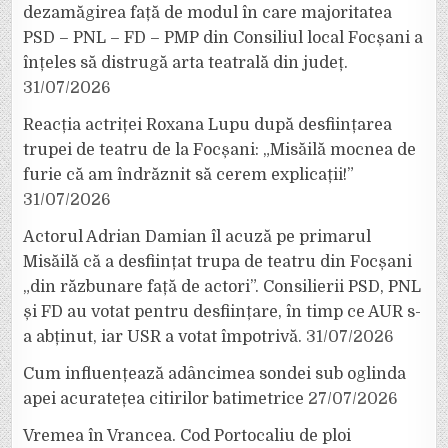
dezamăgirea față de modul în care majoritatea
PSD – PNL – FD – PMP din Consiliul local Focșani a
înțeles să distrugă arta teatrală din județ.
31/07/2026
Reacția actriței Roxana Lupu după desființarea
trupei de teatru de la Focșani: „Misăilă mocnea de
furie că am îndrăznit să cerem explicații!”
31/07/2026
Actorul Adrian Damian îl acuză pe primarul
Misăilă că a desființat trupa de teatru din Focșani
„din răzbunare față de actori”. Consilierii PSD, PNL
și FD au votat pentru desființare, în timp ce AUR s-
a abținut, iar USR a votat împotrivă.
31/07/2026
Cum influențează adâncimea sondei sub oglinda
apei acuratețea citirilor batimetrice
27/07/2026
Vremea în Vrancea. Cod Portocaliu de ploi