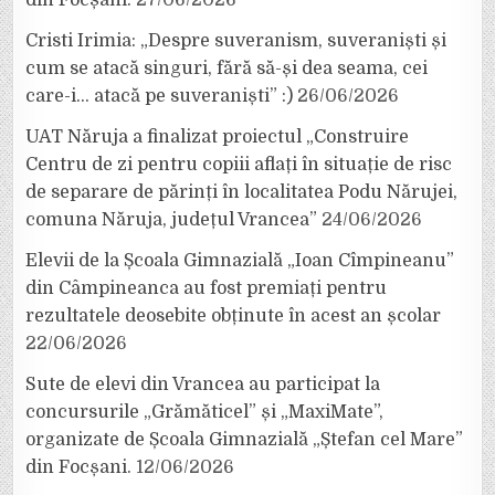
Cristi Irimia: „Despre suveranism, suveraniști și
cum se atacă singuri, fără să-și dea seama, cei
care-i… atacă pe suveraniști” :)
26/06/2026
UAT Năruja a finalizat proiectul „Construire
Centru de zi pentru copiii aflați în situație de risc
de separare de părinți în localitatea Podu Nărujei,
comuna Năruja, județul Vrancea”
24/06/2026
Elevii de la Școala Gimnazială „Ioan Cîmpineanu”
din Câmpineanca au fost premiați pentru
rezultatele deosebite obținute în acest an școlar
22/06/2026
Sute de elevi din Vrancea au participat la
concursurile „Grămăticel” și „MaxiMate”,
organizate de Școala Gimnazială „Ștefan cel Mare”
din Focșani.
12/06/2026