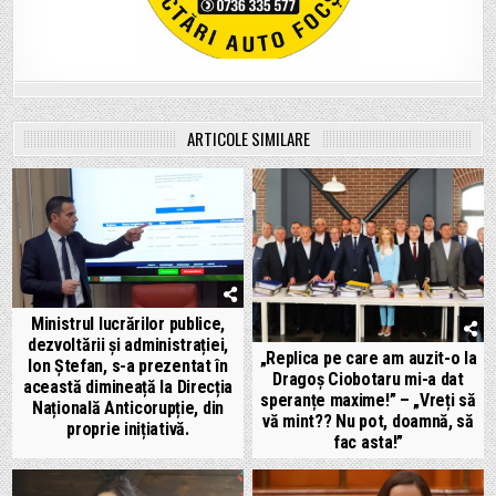
ARTICOLE SIMILARE
Ministrul lucrărilor publice,
dezvoltării și administrației,
„Replica pe care am auzit-o la
Ion Ștefan, s-a prezentat în
Dragoș Ciobotaru mi-a dat
această dimineață la Direcția
speranțe maxime!” – „Vreți să
Națională Anticorupție, din
vă mint?? Nu pot, doamnă, să
proprie inițiativă.
fac asta!”