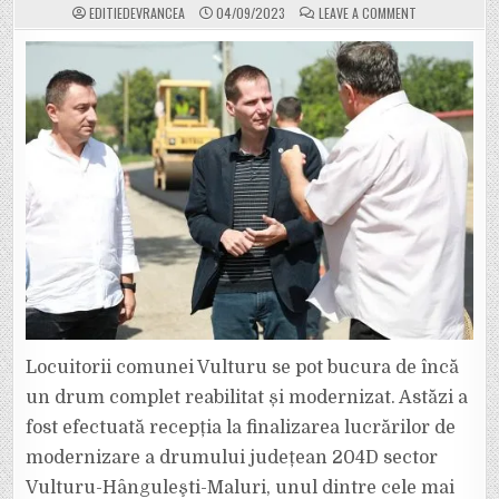
ON
EDITIEDEVRANCEA
04/09/2023
LEAVE A COMMENT
DRUMUL
JUDEȚEAN
204D
VULTURU-
HÂNGULEŞTI-
MALURI
ESTE
MODERNIZAT:
AZI
S-
A
FĂCUT
RECEPȚIA
LA
FINALIZAREA
LUCRĂRILOR
Locuitorii comunei Vulturu se pot bucura de încă
un drum complet reabilitat și modernizat. Astăzi a
fost efectuată recepția la finalizarea lucrărilor de
modernizare a drumului județean 204D sector
Vulturu-Hânguleşti-Maluri, unul dintre cele mai