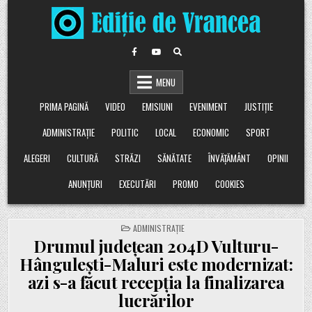
Skip
to
content
MENU
PRIMA PAGINĂ
VIDEO
EMISIUNI
EVENIMENT
JUSTIȚIE
ADMINISTRAȚIE
POLITIC
LOCAL
ECONOMIC
SPORT
ALEGERI
CULTURĂ
STRĂZI
SĂNĂTATE
ÎNVĂȚĂMÂNT
OPINII
ANUNȚURI
EXECUTĂRI
PROMO
COOKIES
POSTED
ADMINISTRAȚIE
IN
Drumul județean 204D Vulturu-
Hânguleşti-Maluri este modernizat:
azi s-a făcut recepția la finalizarea
lucrărilor