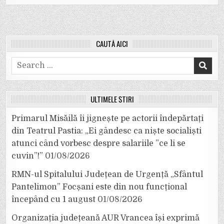
CAUTĂ AICI
Search
for:
ULTIMELE ȘTIRI
Primarul Misăilă îi jignește pe actorii îndepărtați
din Teatrul Pastia: „Ei gândesc ca niște socialiști
atunci când vorbesc despre salariile ”ce li se
cuvin”!”
01/08/2026
RMN-ul Spitalului Județean de Urgență „Sfântul
Pantelimon” Focșani este din nou funcțional
începând cu 1 august
01/08/2026
Organizația județeană AUR Vrancea își exprimă