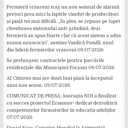
Fermierii vrânceni trag un nou semnal de alarmă:
prețuri prea mici la laptele vândut de producători
și piață tot mai dificilă. „În plus, se repune pe tapet
chestiunea sistemului anti-grindină, deși
fermierii au spus foarte clar că acest sistem a adus
numai nenorociri”, susține Vasilică Pamfil, unul
din liderii fermierilor vrânceni
08/07/2026
Se prelungesc contractele pentru parcările
rezidențiale din Municipiul Focșani
08/07/2026
AI Citizens mai are două luni până la începutul
unui nou sezon.
08/07/2026
COMUNICAT DE PRESĂ: Asociația NOI a finalizat
cu succes proiectul Erasmus+ dedicat dezvoltării
competențelor formatorilor în educația adulților
07/07/2026
Daniel Sava, Campion Mondial la Aritmetică