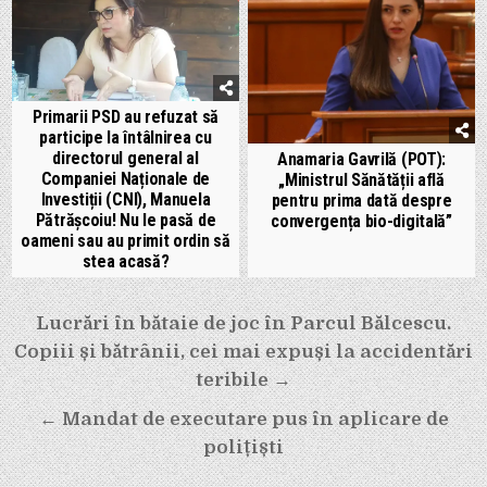
Primarii PSD au refuzat să
participe la întâlnirea cu
directorul general al
Anamaria Gavrilă (POT):
Companiei Naționale de
„Ministrul Sănătății află
Investiții (CNI), Manuela
pentru prima dată despre
Pătrășcoiu! Nu le pasă de
convergența bio-digitală”
oameni sau au primit ordin să
stea acasă?
Navigare
Lucrări în bătaie de joc în Parcul Bălcescu.
în
Copiii și bătrânii, cei mai expuși la accidentări
articole
teribile →
← Mandat de executare pus în aplicare de
polițiști