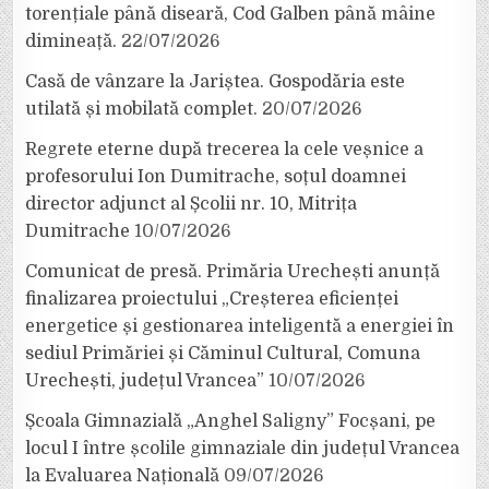
torențiale până diseară, Cod Galben până mâine
dimineață.
22/07/2026
Casă de vânzare la Jariștea. Gospodăria este
utilată și mobilată complet.
20/07/2026
Regrete eterne după trecerea la cele veșnice a
profesorului Ion Dumitrache, soțul doamnei
director adjunct al Școlii nr. 10, Mitrița
Dumitrache
10/07/2026
Comunicat de presă. Primăria Urechești anunță
finalizarea proiectului „Creșterea eficienței
energetice și gestionarea inteligentă a energiei în
sediul Primăriei și Căminul Cultural, Comuna
Urechești, județul Vrancea”
10/07/2026
Școala Gimnazială „Anghel Saligny” Focșani, pe
locul I între școlile gimnaziale din județul Vrancea
la Evaluarea Națională
09/07/2026