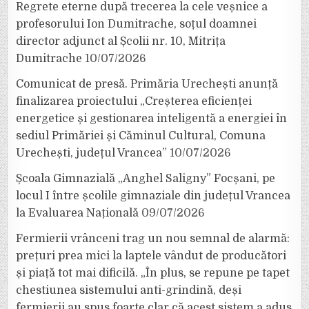
Regrete eterne după trecerea la cele veșnice a
profesorului Ion Dumitrache, soțul doamnei
director adjunct al Școlii nr. 10, Mitrița
Dumitrache
10/07/2026
Comunicat de presă. Primăria Urechești anunță
finalizarea proiectului „Creșterea eficienței
energetice și gestionarea inteligentă a energiei în
sediul Primăriei și Căminul Cultural, Comuna
Urechești, județul Vrancea”
10/07/2026
Școala Gimnazială „Anghel Saligny” Focșani, pe
locul I între școlile gimnaziale din județul Vrancea
la Evaluarea Națională
09/07/2026
Fermierii vrânceni trag un nou semnal de alarmă:
prețuri prea mici la laptele vândut de producători
și piață tot mai dificilă. „În plus, se repune pe tapet
chestiunea sistemului anti-grindină, deși
fermierii au spus foarte clar că acest sistem a adus