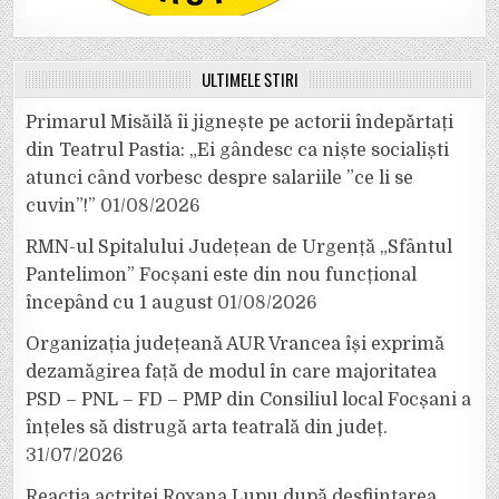
ULTIMELE ȘTIRI
Primarul Misăilă îi jignește pe actorii îndepărtați
din Teatrul Pastia: „Ei gândesc ca niște socialiști
atunci când vorbesc despre salariile ”ce li se
cuvin”!”
01/08/2026
RMN-ul Spitalului Județean de Urgență „Sfântul
Pantelimon” Focșani este din nou funcțional
începând cu 1 august
01/08/2026
Organizația județeană AUR Vrancea își exprimă
dezamăgirea față de modul în care majoritatea
PSD – PNL – FD – PMP din Consiliul local Focșani a
înțeles să distrugă arta teatrală din județ.
31/07/2026
Reacția actriței Roxana Lupu după desființarea