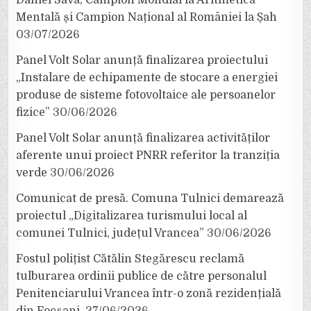
Mentală și Campion Național al României la Șah
03/07/2026
Panel Volt Solar anunță finalizarea proiectului
„Instalare de echipamente de stocare a energiei
produse de sisteme fotovoltaice ale persoanelor
fizice”
30/06/2026
Panel Volt Solar anunță finalizarea activităților
aferente unui proiect PNRR referitor la tranziția
verde
30/06/2026
Comunicat de presă. Comuna Tulnici demarează
proiectul „Digitalizarea turismului local al
comunei Tulnici, județul Vrancea”
30/06/2026
Fostul polițist Cătălin Stegărescu reclamă
tulburarea ordinii publice de către personalul
Penitenciarului Vrancea într-o zonă rezidențială
din Focșani.
27/06/2026