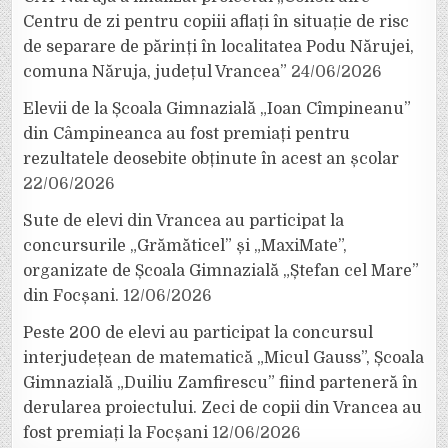
Centru de zi pentru copiii aflați în situație de risc
de separare de părinți în localitatea Podu Nărujei,
comuna Năruja, județul Vrancea”
24/06/2026
Elevii de la Școala Gimnazială „Ioan Cîmpineanu”
din Câmpineanca au fost premiați pentru
rezultatele deosebite obținute în acest an școlar
22/06/2026
Sute de elevi din Vrancea au participat la
concursurile „Grămăticel” și „MaxiMate”,
organizate de Școala Gimnazială „Ștefan cel Mare”
din Focșani.
12/06/2026
Peste 200 de elevi au participat la concursul
interjudețean de matematică „Micul Gauss”, Școala
Gimnazială „Duiliu Zamfirescu” fiind parteneră în
derularea proiectului. Zeci de copii din Vrancea au
fost premiați la Focșani
12/06/2026