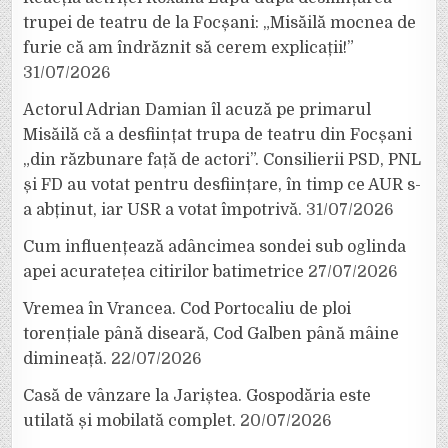
trupei de teatru de la Focșani: „Misăilă mocnea de
furie că am îndrăznit să cerem explicații!”
31/07/2026
Actorul Adrian Damian îl acuză pe primarul
Misăilă că a desființat trupa de teatru din Focșani
„din răzbunare față de actori”. Consilierii PSD, PNL
și FD au votat pentru desființare, în timp ce AUR s-
a abținut, iar USR a votat împotrivă.
31/07/2026
Cum influențează adâncimea sondei sub oglinda
apei acuratețea citirilor batimetrice
27/07/2026
Vremea în Vrancea. Cod Portocaliu de ploi
torențiale până diseară, Cod Galben până mâine
dimineață.
22/07/2026
Casă de vânzare la Jariștea. Gospodăria este
utilată și mobilată complet.
20/07/2026