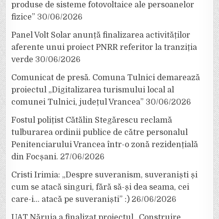
produse de sisteme fotovoltaice ale persoanelor
fizice”
30/06/2026
Panel Volt Solar anunță finalizarea activităților
aferente unui proiect PNRR referitor la tranziția
verde
30/06/2026
Comunicat de presă. Comuna Tulnici demarează
proiectul „Digitalizarea turismului local al
comunei Tulnici, județul Vrancea”
30/06/2026
Fostul polițist Cătălin Stegărescu reclamă
tulburarea ordinii publice de către personalul
Penitenciarului Vrancea într-o zonă rezidențială
din Focșani.
27/06/2026
Cristi Irimia: „Despre suveranism, suveraniști și
cum se atacă singuri, fără să-și dea seama, cei
care-i… atacă pe suveraniști” :)
26/06/2026
UAT Năruja a finalizat proiectul „Construire