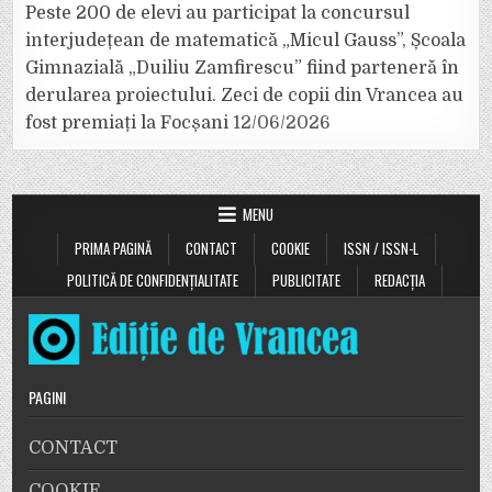
Peste 200 de elevi au participat la concursul
interjudețean de matematică „Micul Gauss”, Școala
Gimnazială „Duiliu Zamfirescu” fiind parteneră în
derularea proiectului. Zeci de copii din Vrancea au
fost premiați la Focșani
12/06/2026
MENU
PRIMA PAGINĂ
CONTACT
COOKIE
ISSN / ISSN-L
POLITICĂ DE CONFIDENȚIALITATE
PUBLICITATE
REDACȚIA
PAGINI
CONTACT
COOKIE