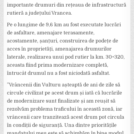
importante drumuri din rețeaua de infrastructură
rutieră a județului Vrancea.
Pe o lungime de 9,6 km au fost executate lucrări
de asfaltare, amenajare terasamente,
acostamente, șanțuri, construirea de podețe de
acces în proprietăți, amenajarea drumurilor
laterale, realizarea unui pod rutier la km. 30+320,
aceasta fiind prima modernizare completă,
întrucât drumul nu a fost niciodată asfaltat.
”Vrâncenii din Vulturu așteaptă de ani de zile să
circule civilizat pe acest drum și iată că lucrările
de modernizare sunt finalizate și am reușit să
rezolvăm problema traficului în această zonă, iar
vrâncenii care tranzitează acest drum pot circula
în condiții de siguranță. Una dintre prioritățile
mandatului meu este să schimbăm în bine modul