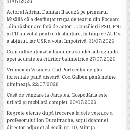
31/07/2026
Actorul Adrian Damian îl acuză pe primarul
Misăilă că a desființat trupa de teatru din Focșani
„din răzbunare față de actori”. Consilierii PSD, PNL
și FD au votat pentru desființare, în timp ce AUR s-
a abținut, iar USR a votat împotrivă.
31/07/2026
Cum influențează adâncimea sondei sub oglinda
apei acuratețea citirilor batimetrice
27/07/2026
Vremea în Vrancea. Cod Portocaliu de ploi
torențiale până diseară, Cod Galben până mâine
dimineață.
22/07/2026
Casă de vânzare la Jariștea. Gospodăria este
utilată și mobilată complet.
20/07/2026
Regrete eterne după trecerea la cele veșnice a
profesorului Ion Dumitrache, soțul doamnei
director adjunct al Școlii nr. 10, Mitrița