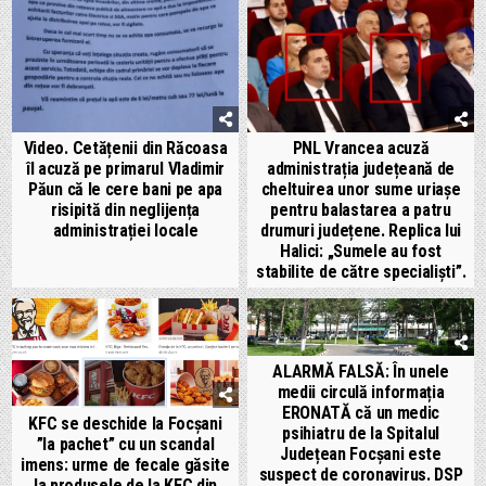
Video. Cetățenii din Răcoasa
PNL Vrancea acuză
îl acuză pe primarul Vladimir
administrația județeană de
Păun că le cere bani pe apa
cheltuirea unor sume uriașe
risipită din neglijența
pentru balastarea a patru
administrației locale
drumuri județene. Replica lui
Halici: „Sumele au fost
stabilite de către specialiști”.
ALARMĂ FALSĂ: În unele
medii circulă informația
ERONATĂ că un medic
KFC se deschide la Focșani
psihiatru de la Spitalul
”la pachet” cu un scandal
Județean Focșani este
imens: urme de fecale găsite
suspect de coronavirus. DSP
la produsele de la KFC din