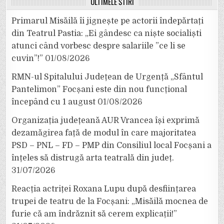
ULTIMELE ȘTIRI
Primarul Misăilă îi jignește pe actorii îndepărtați
din Teatrul Pastia: „Ei gândesc ca niște socialiști
atunci când vorbesc despre salariile ”ce li se
cuvin”!”
01/08/2026
RMN-ul Spitalului Județean de Urgență „Sfântul
Pantelimon” Focșani este din nou funcțional
începând cu 1 august
01/08/2026
Organizația județeană AUR Vrancea își exprimă
dezamăgirea față de modul în care majoritatea
PSD – PNL – FD – PMP din Consiliul local Focșani a
înțeles să distrugă arta teatrală din județ.
31/07/2026
Reacția actriței Roxana Lupu după desființarea
trupei de teatru de la Focșani: „Misăilă mocnea de
furie că am îndrăznit să cerem explicații!”