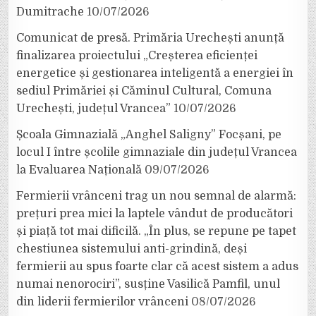
Dumitrache
10/07/2026
Comunicat de presă. Primăria Urechești anunță
finalizarea proiectului „Creșterea eficienței
energetice și gestionarea inteligentă a energiei în
sediul Primăriei și Căminul Cultural, Comuna
Urechești, județul Vrancea”
10/07/2026
Școala Gimnazială „Anghel Saligny” Focșani, pe
locul I între școlile gimnaziale din județul Vrancea
la Evaluarea Națională
09/07/2026
Fermierii vrânceni trag un nou semnal de alarmă:
prețuri prea mici la laptele vândut de producători
și piață tot mai dificilă. „În plus, se repune pe tapet
chestiunea sistemului anti-grindină, deși
fermierii au spus foarte clar că acest sistem a adus
numai nenorociri”, susține Vasilică Pamfil, unul
din liderii fermierilor vrânceni
08/07/2026