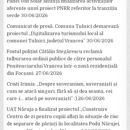
Panel Volt Solar anunță finalizarea activităților
aferente unui proiect PNRR referitor la tranziția
verde
30/06/2026
Comunicat de presă. Comuna Tulnici demarează
proiectul „Digitalizarea turismului local al
comunei Tulnici, județul Vrancea”
30/06/2026
Fostul polițist Cătălin Stegărescu reclamă
tulburarea ordinii publice de către personalul
Penitenciarului Vrancea într-o zonă rezidențială
din Focșani.
27/06/2026
Cristi Irimia: „Despre suveranism, suveraniști și
cum se atacă singuri, fără să-și dea seama, cei
care-i… atacă pe suveraniști” :)
26/06/2026
UAT Năruja a finalizat proiectul „Construire
Centru de zi pentru copiii aflați în situație de risc
de separare de părinți în localitatea Podu Nărujei,