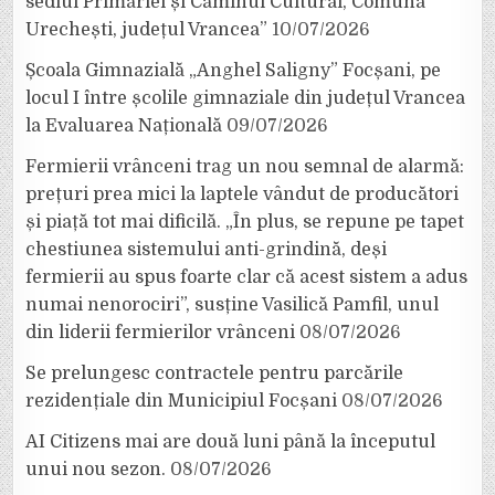
sediul Primăriei și Căminul Cultural, Comuna
Urechești, județul Vrancea”
10/07/2026
Școala Gimnazială „Anghel Saligny” Focșani, pe
locul I între școlile gimnaziale din județul Vrancea
la Evaluarea Națională
09/07/2026
Fermierii vrânceni trag un nou semnal de alarmă:
prețuri prea mici la laptele vândut de producători
și piață tot mai dificilă. „În plus, se repune pe tapet
chestiunea sistemului anti-grindină, deși
fermierii au spus foarte clar că acest sistem a adus
numai nenorociri”, susține Vasilică Pamfil, unul
din liderii fermierilor vrânceni
08/07/2026
Se prelungesc contractele pentru parcările
rezidențiale din Municipiul Focșani
08/07/2026
AI Citizens mai are două luni până la începutul
unui nou sezon.
08/07/2026