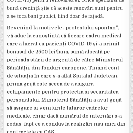
COVID-19) pentru renovarea ei. Orice specialist de
bună credință știe că aceste renovări sunt pentru
a se toca bani publici, fiind doar de fațadă.
Revenind la motivele „protestului spontan”,
vă aduc la cunoștință că fiecare cadru medical
care a lucrat cu pacienți COVID-19 și-a primit
bonusul de 2500 lei/luna, sumă alocată pe
perioada stării de urgență de către Ministerul
Sănătății, din fonduri europene. Ținând cont
de situația în care s-a aflat Spitalul Județean,
prima grijă este aceea de a asigura
echipamente pentru protecția și securitatea
personalului. Ministerul Sănătății a avut grijă
să asigure și veniturile tuturor cadrelor
medicale, chiar dacă numărul de internări s-a
redus, fapt ce a condus la realizări mai mici din
contractele cu CAS.