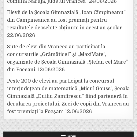
comuna Năruja, județul Vrancea”
24/06/2026
Elevii de la Școala Gimnazială „Ioan Cîmpineanu”
din Câmpineanca au fost premiați pentru
rezultatele deosebite obținute în acest an școlar
22/06/2026
Sute de elevi din Vrancea au participat la
concursurile „Grămăticel” și „MaxiMate”,
organizate de Școala Gimnazială „Ștefan cel Mare”
din Focșani.
12/06/2026
Peste 200 de elevi au participat la concursul
interjudețean de matematică „Micul Gauss”, Școala
Gimnazială „Duiliu Zamfirescu” fiind parteneră în
derularea proiectului. Zeci de copii din Vrancea au
fost premiați la Focșani
12/06/2026