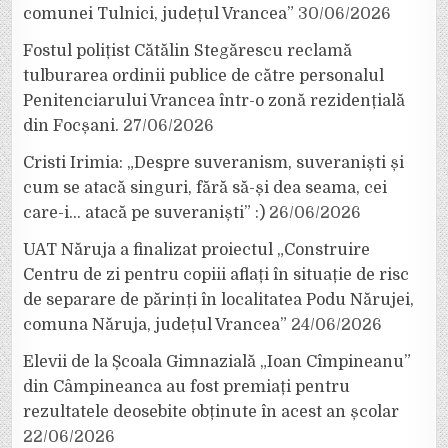
comunei Tulnici, județul Vrancea”
30/06/2026
Fostul polițist Cătălin Stegărescu reclamă
tulburarea ordinii publice de către personalul
Penitenciarului Vrancea într-o zonă rezidențială
din Focșani.
27/06/2026
Cristi Irimia: „Despre suveranism, suveraniști și
cum se atacă singuri, fără să-și dea seama, cei
care-i… atacă pe suveraniști” :)
26/06/2026
UAT Năruja a finalizat proiectul „Construire
Centru de zi pentru copiii aflați în situație de risc
de separare de părinți în localitatea Podu Nărujei,
comuna Năruja, județul Vrancea”
24/06/2026
Elevii de la Școala Gimnazială „Ioan Cîmpineanu”
din Câmpineanca au fost premiați pentru
rezultatele deosebite obținute în acest an școlar
22/06/2026