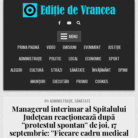
Skip
to
content
MENU
PRIMA PAGINĂ
VIDEO
EMISIUNI
EVENIMENT
JUSTIȚIE
ADMINISTRAȚIE
POLITIC
LOCAL
ECONOMIC
SPORT
ALEGERI
CULTURĂ
STRĂZI
SĂNĂTATE
ÎNVĂȚĂMÂNT
OPINII
ANUNȚURI
EXECUTĂRI
PROMO
COOKIES
POSTED
ADMINISTRAȚIE
,
SĂNĂTATE
IN
Managerul interimar al Spitalului
Județean reacționează după
”protestul spontan” de joi, 17
septembrie: ”Fiecare cadru medical