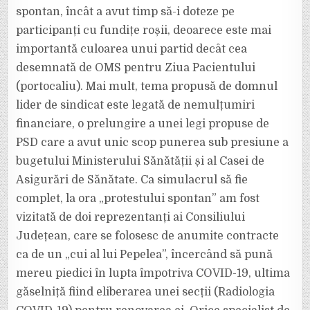
spontan, încât a avut timp să-i doteze pe
participanți cu fundițe roșii, deoarece este mai
importantă culoarea unui partid decât cea
desemnată de OMS pentru Ziua Pacientului
(portocaliu). Mai mult, tema propusă de domnul
lider de sindicat este legată de nemulțumiri
financiare, o prelungire a unei legi propuse de
PSD care a avut unic scop punerea sub presiune a
bugetului Ministerului Sănătății și al Casei de
Asigurări de Sănătate. Ca simulacrul să fie
complet, la ora „protestului spontan” am fost
vizitată de doi reprezentanți ai Consiliului
Județean, care se folosesc de anumite contracte
ca de un „cui al lui Pepelea”, încercând să pună
mereu piedici în lupta împotriva COVID-19, ultima
găselniță fiind eliberarea unei secții (Radiologia