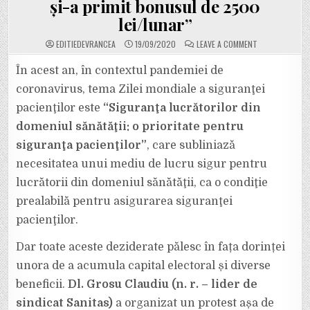
și-a primit bonusul de 2500
lei/lunar”
ON
EDITIEDEVRANCEA
19/09/2020
LEAVE A COMMENT
MANAGERUL
INTERIMAR
AL
În acest an, în contextul pandemiei de
SPITALULUI
JUDEȚEAN
coronavirus, tema Zilei mondiale a siguranţei
REACȚIONEAZĂ
DUPĂ
pacienţilor este
“Siguranţa lucrătorilor din
”PROTESTUL
SPONTAN”
domeniul sănătăţii: o prioritate pentru
DE
JOI,
17
siguranţa pacienţilor”
, care subliniază
SEPTEMBRIE:
”FIECARE
necesitatea unui mediu de lucru sigur pentru
CADRU
MEDICAL
lucrătorii din domeniul sănătăţii, ca o condiţie
ȘI-
A
prealabilă pentru asigurarea siguranţei
PRIMIT
BONUSUL
DE
pacienţilor.
2500
LEI/LUNAR”
Dar toate aceste deziderate pălesc în fața dorinței
unora de a acumula capital electoral și diverse
beneficii.
Dl. Grosu Claudiu (n. r. – lider de
sindicat Sanitas)
a organizat un protest așa de