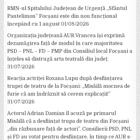
RMN-ul Spitalului Județean de Urgență „Sfântul
Pantelimon” Focșani este din nou funcțional
începând cu 1 august
01/08/2026
Organizația județeană AUR Vrancea își exprimă
dezamăgirea față de modul în care majoritatea
PSD – PNL – FD – PMP din Consiliul local Focșani a
înțeles să distrugă arta teatrală din județ.
31/07/2026
Reacția actriței Roxana Lupu după desființarea
trupei de teatru de la Focșani: „Misăilă mocnea de
furie că am îndrăznit să cerem explicații!”
31/07/2026
Actorul Adrian Damian îl acuză pe primarul
Misăilă că a desființat trupa de teatru din Focșani
„din răzbunare față de actori”. Consilierii PSD, PNL
și FD au votat pentru desființare, în timp ce AUR s-