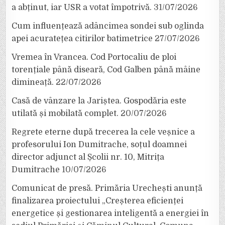
a abținut, iar USR a votat împotrivă.
31/07/2026
Cum influențează adâncimea sondei sub oglinda
apei acuratețea citirilor batimetrice
27/07/2026
Vremea în Vrancea. Cod Portocaliu de ploi
torențiale până diseară, Cod Galben până mâine
dimineață.
22/07/2026
Casă de vânzare la Jariștea. Gospodăria este
utilată și mobilată complet.
20/07/2026
Regrete eterne după trecerea la cele veșnice a
profesorului Ion Dumitrache, soțul doamnei
director adjunct al Școlii nr. 10, Mitrița
Dumitrache
10/07/2026
Comunicat de presă. Primăria Urechești anunță
finalizarea proiectului „Creșterea eficienței
energetice și gestionarea inteligentă a energiei în