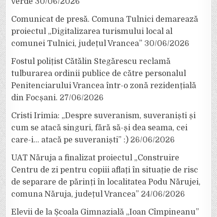
verde
30/06/2026
Comunicat de presă. Comuna Tulnici demarează
proiectul „Digitalizarea turismului local al
comunei Tulnici, județul Vrancea”
30/06/2026
Fostul polițist Cătălin Stegărescu reclamă
tulburarea ordinii publice de către personalul
Penitenciarului Vrancea într-o zonă rezidențială
din Focșani.
27/06/2026
Cristi Irimia: „Despre suveranism, suveraniști și
cum se atacă singuri, fără să-și dea seama, cei
care-i… atacă pe suveraniști” :)
26/06/2026
UAT Năruja a finalizat proiectul „Construire
Centru de zi pentru copiii aflați în situație de risc
de separare de părinți în localitatea Podu Nărujei,
comuna Năruja, județul Vrancea”
24/06/2026
Elevii de la Școala Gimnazială „Ioan Cîmpineanu”