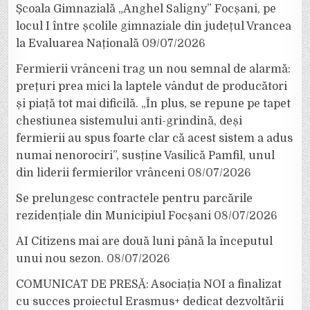
Școala Gimnazială „Anghel Saligny” Focșani, pe
locul I între școlile gimnaziale din județul Vrancea
la Evaluarea Națională
09/07/2026
Fermierii vrânceni trag un nou semnal de alarmă:
prețuri prea mici la laptele vândut de producători
și piață tot mai dificilă. „În plus, se repune pe tapet
chestiunea sistemului anti-grindină, deși
fermierii au spus foarte clar că acest sistem a adus
numai nenorociri”, susține Vasilică Pamfil, unul
din liderii fermierilor vrânceni
08/07/2026
Se prelungesc contractele pentru parcările
rezidențiale din Municipiul Focșani
08/07/2026
AI Citizens mai are două luni până la începutul
unui nou sezon.
08/07/2026
COMUNICAT DE PRESĂ: Asociația NOI a finalizat
cu succes proiectul Erasmus+ dedicat dezvoltării