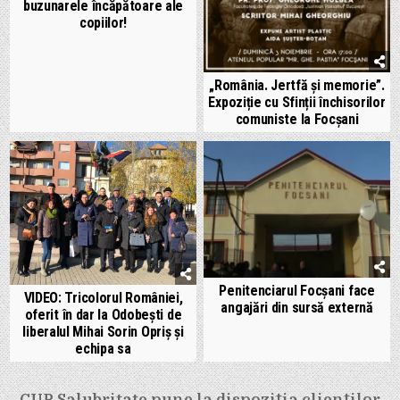
buzunarele încăpătoare ale
copiilor!
„România. Jertfă și memorie”.
Expoziție cu Sfinții închisorilor
comuniste la Focșani
Penitenciarul Focșani face
VIDEO: Tricolorul României,
angajări din sursă externă
oferit în dar la Odobești de
liberalul Mihai Sorin Opriș și
echipa sa
Navigare
CUP Salubritate pune la dispoziția clienților