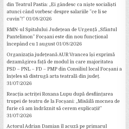
din Teatrul Pastia: „Ei gândesc ca niște socialiști
atunci când vorbesc despre salariile ”ce li se
cuvin”!”
01/08/2026
RMN-ul Spitalului Județean de Urgență „Sfântul
Pantelimon” Focșani este din nou funcțional
începând cu 1 august
01/08/2026
Organizația județeană AUR Vrancea își exprimă
dezamăgirea față de modul în care majoritatea
PSD – PNL – FD – PMP din Consiliul local Focșani a
înțeles să distrugă arta teatrală din județ.
31/07/2026
Reacția actriței Roxana Lupu după desființarea
trupei de teatru de la Focșani: „Misăilă mocnea de
furie că am îndrăznit să cerem explicații!”
31/07/2026
Actorul Adrian Damian îl acuză pe primarul