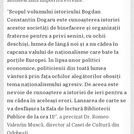
antonesciană împotriva evreilor.
”
Scopul volumului istoricului Bogdan
Constantin Dogaru este cunoașterea istoriei
acestor societăți de binefacere și organizații
fraterne pentru a privi senini, cu ochii
deschiși, lumea de lângă noi și a nu cădea în
capcana valului de naționalisme care bate la
porțile Europei. În lipsa unor politici
economice, politicienii din toată lumea
vântură prin fața ochilor alegătorilor obosiți
tema naționalismului agresiv. De aceea este
nevoie de cunoaștere a istoriei de ieri pentru a
nu cădea în aceleași erori. Lansarea de carte se
va desfășura la Sala de lectură Bibliotecii
Publice de la ora 11
!”, a precizat Dr. Romeo-
Valentin Muscă, director al Casei de Cultură din
Odobești.