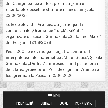
din Câmpineanca au fost premiați pentru
rezultatele deosebite obținute în acest an școlar
22/06/2026
Sute de elevi din Vrancea au participat la
concursurile „Grămăticel” și „MaxiMate”,
organizate de Școala Gimnazială „Ștefan cel Mare”
din Focșani.
12/06/2026
Peste 200 de elevi au participat la concursul
interjudețean de matematică „Micul Gauss”, Școala
Gimnazială „Duiliu Zamfirescu” fiind parteneră în
derularea proiectului. Zeci de copii din Vrancea au
fost premiați la Focșani
12/06/2026
MENU
PRIMA PAGINĂ
CONTACT
COOKIE
ISSN / ISSN-L