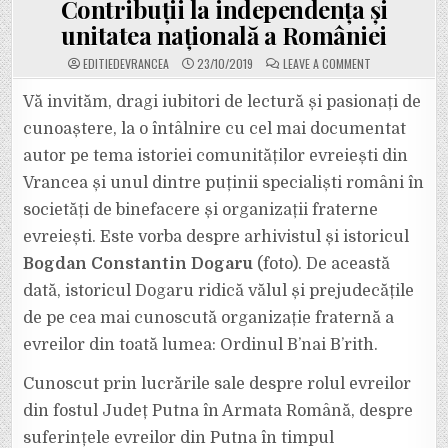
Contribuții la independența și
unitatea națională a României
ON
EDITIEDEVRANCEA
23/10/2019
LEAVE A COMMENT
MÂINE,
DE
LA
Vă invităm, dragi iubitori de lectură și pasionați de
ORELE
11.00,
cunoaștere, la o întâlnire cu cel mai documentat
LANSARE
DE
autor pe tema istoriei comunităților evreiești din
CARTE
LA
Vrancea și unul dintre puținii specialiști români în
CASA
DE
CULTURĂ
societăți de binefacere și organizații fraterne
DIN
ODOBEȘTI.
evreiești. Este vorba despre arhivistul și istoricul
BOGDAN
CONSTANTIN
Bogdan Constantin Dogaru
(foto). De această
DOGARU
/
dată, istoricul Dogaru ridică vălul și prejudecățile
”ORDINUL
BʼNAI
BʼRITH”.
de pe cea mai cunoscută organizație fraternă a
CONTRIBUȚII
LA
evreilor din toată lumea: Ordinul Bʼnai Bʼrith.
INDEPENDENȚA
ȘI
UNITATEA
Cunoscut prin lucrările sale despre rolul evreilor
NAȚIONALĂ
A
din fostul Județ Putna în Armata Română, despre
ROMÂNIEI
suferințele evreilor din Putna în timpul