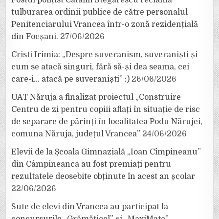
tulburarea ordinii publice de către personalul
Penitenciarului Vrancea într-o zonă rezidențială
din Focșani.
27/06/2026
Cristi Irimia: „Despre suveranism, suveraniști și
cum se atacă singuri, fără să-și dea seama, cei
care-i… atacă pe suveraniști” :)
26/06/2026
UAT Năruja a finalizat proiectul „Construire
Centru de zi pentru copiii aflați în situație de risc
de separare de părinți în localitatea Podu Nărujei,
comuna Năruja, județul Vrancea”
24/06/2026
Elevii de la Școala Gimnazială „Ioan Cîmpineanu”
din Câmpineanca au fost premiați pentru
rezultatele deosebite obținute în acest an școlar
22/06/2026
Sute de elevi din Vrancea au participat la
concursurile „Grămăticel” și „MaxiMate”,