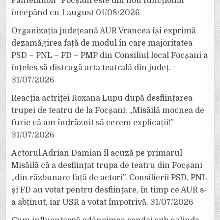
Pantelimon” Focșani este din nou funcțional
începând cu 1 august
01/08/2026
Organizația județeană AUR Vrancea își exprimă
dezamăgirea față de modul în care majoritatea
PSD – PNL – FD – PMP din Consiliul local Focșani a
înțeles să distrugă arta teatrală din județ.
31/07/2026
Reacția actriței Roxana Lupu după desființarea
trupei de teatru de la Focșani: „Misăilă mocnea de
furie că am îndrăznit să cerem explicații!”
31/07/2026
Actorul Adrian Damian îl acuză pe primarul
Misăilă că a desființat trupa de teatru din Focșani
„din răzbunare față de actori”. Consilierii PSD, PNL
și FD au votat pentru desființare, în timp ce AUR s-
a abținut, iar USR a votat împotrivă.
31/07/2026