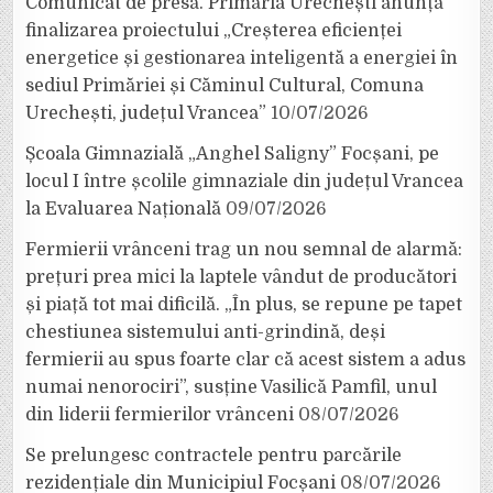
Comunicat de presă. Primăria Urechești anunță
finalizarea proiectului „Creșterea eficienței
energetice și gestionarea inteligentă a energiei în
sediul Primăriei și Căminul Cultural, Comuna
Urechești, județul Vrancea”
10/07/2026
Școala Gimnazială „Anghel Saligny” Focșani, pe
locul I între școlile gimnaziale din județul Vrancea
la Evaluarea Națională
09/07/2026
Fermierii vrânceni trag un nou semnal de alarmă:
prețuri prea mici la laptele vândut de producători
și piață tot mai dificilă. „În plus, se repune pe tapet
chestiunea sistemului anti-grindină, deși
fermierii au spus foarte clar că acest sistem a adus
numai nenorociri”, susține Vasilică Pamfil, unul
din liderii fermierilor vrânceni
08/07/2026
Se prelungesc contractele pentru parcările
rezidențiale din Municipiul Focșani
08/07/2026