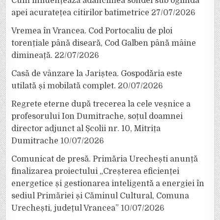
Cum influențează adâncimea sondei sub oglinda
apei acuratețea citirilor batimetrice
27/07/2026
Vremea în Vrancea. Cod Portocaliu de ploi
torențiale până diseară, Cod Galben până mâine
dimineață.
22/07/2026
Casă de vânzare la Jariștea. Gospodăria este
utilată și mobilată complet.
20/07/2026
Regrete eterne după trecerea la cele veșnice a
profesorului Ion Dumitrache, soțul doamnei
director adjunct al Școlii nr. 10, Mitrița
Dumitrache
10/07/2026
Comunicat de presă. Primăria Urechești anunță
finalizarea proiectului „Creșterea eficienței
energetice și gestionarea inteligentă a energiei în
sediul Primăriei și Căminul Cultural, Comuna
Urechești, județul Vrancea”
10/07/2026