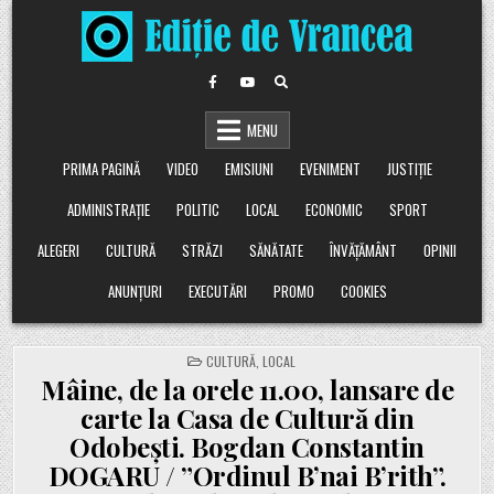
Skip
to
content
MENU
PRIMA PAGINĂ
VIDEO
EMISIUNI
EVENIMENT
JUSTIȚIE
ADMINISTRAȚIE
POLITIC
LOCAL
ECONOMIC
SPORT
ALEGERI
CULTURĂ
STRĂZI
SĂNĂTATE
ÎNVĂȚĂMÂNT
OPINII
ANUNȚURI
EXECUTĂRI
PROMO
COOKIES
POSTED
CULTURĂ
,
LOCAL
IN
Mâine, de la orele 11.00, lansare de
carte la Casa de Cultură din
Odobești. Bogdan Constantin
DOGARU / ”Ordinul Bʼnai Bʼrith”.