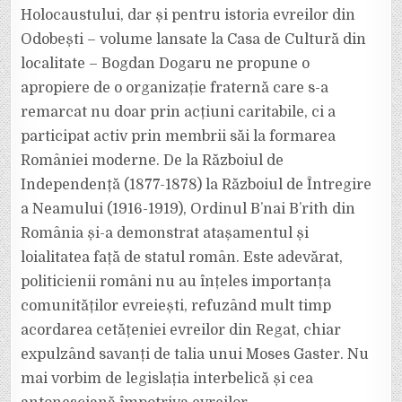
Holocaustului, dar și pentru istoria evreilor din
Odobești – volume lansate la Casa de Cultură din
localitate – Bogdan Dogaru ne propune o
apropiere de o organizație fraternă care s-a
remarcat nu doar prin acțiuni caritabile, ci a
participat activ prin membrii săi la formarea
României moderne. De la Războiul de
Independență (1877-1878) la Războiul de Întregire
a Neamului (1916-1919), Ordinul Bʼnai Bʼrith din
România și-a demonstrat atașamentul și
loialitatea față de statul român. Este adevărat,
politicienii români nu au înțeles importanța
comunităților evreiești, refuzând mult timp
acordarea cetățeniei evreilor din Regat, chiar
expulzând savanți de talia unui Moses Gaster. Nu
mai vorbim de legislația interbelică și cea