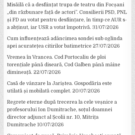
Misăilă că a desființat trupa de teatru din Focșani
„din răzbunare față de actori”. Consilierii PSD, PNL
și FD au votat pentru desființare, în timp ce AUR s-
a abținut, iar USR a votat împotrivă.
31/07/2026
Cum influențează adâncimea sondei sub oglinda
apei acuratețea citirilor batimetrice
27/07/2026
Vremea în Vrancea. Cod Portocaliu de ploi
torențiale până diseară, Cod Galben până mâine
dimineață.
22/07/2026
Casă de vânzare la Jariștea. Gospodăria este
utilată și mobilată complet.
20/07/2026
Regrete eterne după trecerea la cele veșnice a
profesorului Ion Dumitrache, soțul doamnei
director adjunct al Școlii nr. 10, Mitrița
Dumitrache
10/07/2026