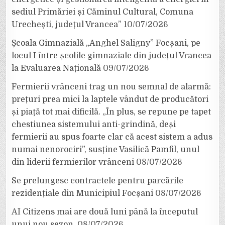
sediul Primăriei și Căminul Cultural, Comuna
Urechești, județul Vrancea”
10/07/2026
Școala Gimnazială „Anghel Saligny” Focșani, pe
locul I între școlile gimnaziale din județul Vrancea
la Evaluarea Națională
09/07/2026
Fermierii vrânceni trag un nou semnal de alarmă:
prețuri prea mici la laptele vândut de producători
și piață tot mai dificilă. „În plus, se repune pe tapet
chestiunea sistemului anti-grindină, deși
fermierii au spus foarte clar că acest sistem a adus
numai nenorociri”, susține Vasilică Pamfil, unul
din liderii fermierilor vrânceni
08/07/2026
Se prelungesc contractele pentru parcările
rezidențiale din Municipiul Focșani
08/07/2026
AI Citizens mai are două luni până la începutul
unui nou sezon.
08/07/2026