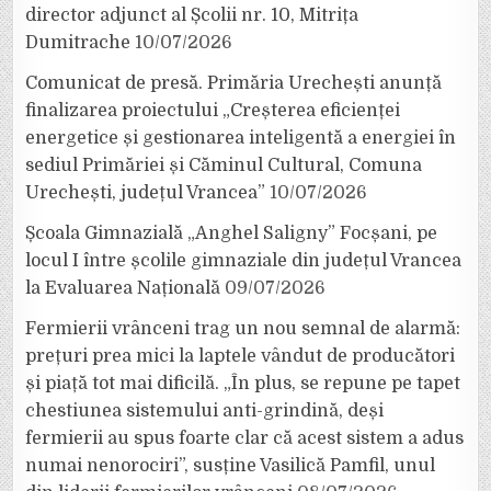
director adjunct al Școlii nr. 10, Mitrița
Dumitrache
10/07/2026
Comunicat de presă. Primăria Urechești anunță
finalizarea proiectului „Creșterea eficienței
energetice și gestionarea inteligentă a energiei în
sediul Primăriei și Căminul Cultural, Comuna
Urechești, județul Vrancea”
10/07/2026
Școala Gimnazială „Anghel Saligny” Focșani, pe
locul I între școlile gimnaziale din județul Vrancea
la Evaluarea Națională
09/07/2026
Fermierii vrânceni trag un nou semnal de alarmă:
prețuri prea mici la laptele vândut de producători
și piață tot mai dificilă. „În plus, se repune pe tapet
chestiunea sistemului anti-grindină, deși
fermierii au spus foarte clar că acest sistem a adus
numai nenorociri”, susține Vasilică Pamfil, unul