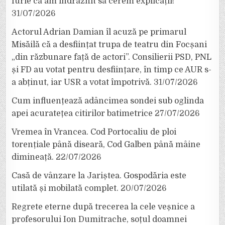
furie că am îndrăznit să cerem explicații!”
31/07/2026
Actorul Adrian Damian îl acuză pe primarul
Misăilă că a desființat trupa de teatru din Focșani
„din răzbunare față de actori”. Consilierii PSD, PNL
și FD au votat pentru desființare, în timp ce AUR s-
a abținut, iar USR a votat împotrivă.
31/07/2026
Cum influențează adâncimea sondei sub oglinda
apei acuratețea citirilor batimetrice
27/07/2026
Vremea în Vrancea. Cod Portocaliu de ploi
torențiale până diseară, Cod Galben până mâine
dimineață.
22/07/2026
Casă de vânzare la Jariștea. Gospodăria este
utilată și mobilată complet.
20/07/2026
Regrete eterne după trecerea la cele veșnice a
profesorului Ion Dumitrache, soțul doamnei