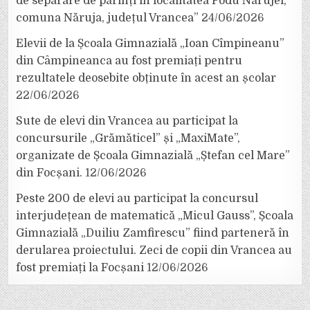
de separare de părinți în localitatea Podu Nărujei,
comuna Năruja, județul Vrancea”
24/06/2026
Elevii de la Școala Gimnazială „Ioan Cîmpineanu”
din Câmpineanca au fost premiați pentru
rezultatele deosebite obținute în acest an școlar
22/06/2026
Sute de elevi din Vrancea au participat la
concursurile „Grămăticel” și „MaxiMate”,
organizate de Școala Gimnazială „Ștefan cel Mare”
din Focșani.
12/06/2026
Peste 200 de elevi au participat la concursul
interjudețean de matematică „Micul Gauss”, Școala
Gimnazială „Duiliu Zamfirescu” fiind parteneră în
derularea proiectului. Zeci de copii din Vrancea au
fost premiați la Focșani
12/06/2026