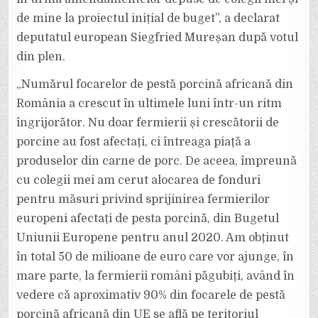
de mine la proiectul inițial de buget”, a declarat
deputatul european Siegfried Mureșan după votul
din plen.
„Numărul focarelor de pestă porcină africană din
România a crescut în ultimele luni într-un ritm
îngrijorător. Nu doar fermierii și crescătorii de
porcine au fost afectați, ci întreaga piață a
produselor din carne de porc. De aceea, împreună
cu colegii mei am cerut alocarea de fonduri
pentru măsuri privind sprijinirea fermierilor
europeni afectați de pesta porcină, din Bugetul
Uniunii Europene pentru anul 2020. Am obținut
în total 50 de milioane de euro care vor ajunge, în
mare parte, la fermierii români păgubiți, având în
vedere că aproximativ 90% din focarele de pestă
porcină africană din UE se află pe teritoriul