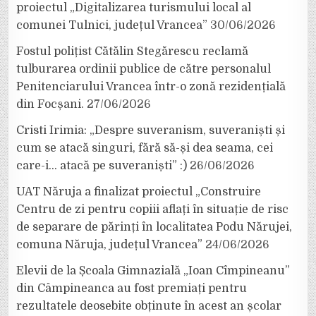
proiectul „Digitalizarea turismului local al
comunei Tulnici, județul Vrancea”
30/06/2026
Fostul polițist Cătălin Stegărescu reclamă
tulburarea ordinii publice de către personalul
Penitenciarului Vrancea într-o zonă rezidențială
din Focșani.
27/06/2026
Cristi Irimia: „Despre suveranism, suveraniști și
cum se atacă singuri, fără să-și dea seama, cei
care-i… atacă pe suveraniști” :)
26/06/2026
UAT Năruja a finalizat proiectul „Construire
Centru de zi pentru copiii aflați în situație de risc
de separare de părinți în localitatea Podu Nărujei,
comuna Năruja, județul Vrancea”
24/06/2026
Elevii de la Școala Gimnazială „Ioan Cîmpineanu”
din Câmpineanca au fost premiați pentru
rezultatele deosebite obținute în acest an școlar