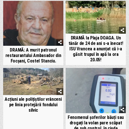
DRAMĂ la Plaja DOAGA. Un
tânăr de 24 de ani s-a înecat!
ISU Vrancea a anunțat că i-a
DRAMĂ: A murit patronul
găsit trupul în apă la ora
restaurantului Ambasador din
20.05!
Focșani, Costel Stanciu.
Acțiuni ale polițiștilor vrânceni
pe linia protejării fondului
silvic
Fenomenul șoferilor băuți sau
drogați la volan pare scăpat
de sub control, în ciuda