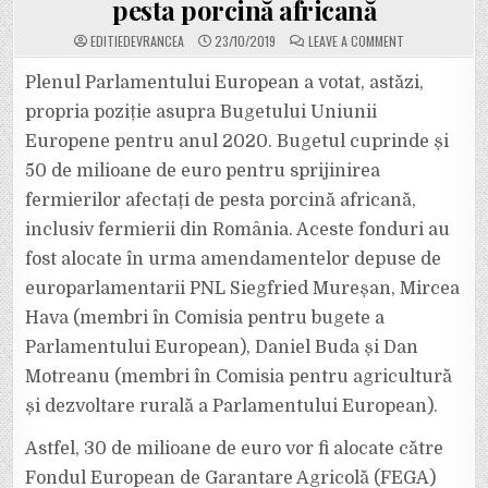
pesta porcină africană
ON
EDITIEDEVRANCEA
23/10/2019
LEAVE A COMMENT
LA
SOLICITAREA
EUROPARLAMEN
Plenul Parlamentului European a votat, astăzi,
PNL,
PARLAMENTUL
propria poziție asupra Bugetului Uniunii
EUROPEAN
A
Europene pentru anul 2020. Bugetul cuprinde și
APROBAT
ALOCAREA
50 de milioane de euro pentru sprijinirea
A
50
MILIOANE
fermierilor afectați de pesta porcină africană,
DE
EURO
inclusiv fermierii din România. Aceste fonduri au
PENTRU
FERMIERII
fost alocate în urma amendamentelor depuse de
AFECTAȚI
DE
europarlamentarii PNL Siegfried Mureșan, Mircea
PESTA
PORCINĂ
AFRICANĂ
Hava (membri în Comisia pentru bugete a
Parlamentului European), Daniel Buda și Dan
Motreanu (membri în Comisia pentru agricultură
și dezvoltare rurală a Parlamentului European).
Astfel, 30 de milioane de euro vor fi alocate către
Fondul European de Garantare Agricolă (FEGA)