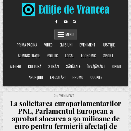
Skip
to
content
MENU
PRIMA PAGINĂ
VIDEO
EMISIUNI
EVENIMENT
JUSTIȚIE
ADMINISTRAȚIE
POLITIC
LOCAL
ECONOMIC
SPORT
ALEGERI
CULTURĂ
STRĂZI
SĂNĂTATE
ÎNVĂȚĂMÂNT
OPINII
ANUNȚURI
EXECUTĂRI
PROMO
COOKIES
POSTED
EVENIMENT
IN
La solicitarea europarlamentarilor
PNL, Parlamentul European a
aprobat alocarea a 50 milioane de
euro pentru fermierii afectați de