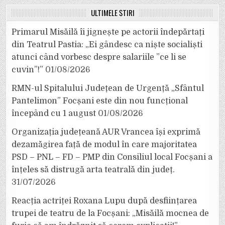
ULTIMELE ȘTIRI
Primarul Misăilă îi jignește pe actorii îndepărtați
din Teatrul Pastia: „Ei gândesc ca niște socialiști
atunci când vorbesc despre salariile ”ce li se
cuvin”!”
01/08/2026
RMN-ul Spitalului Județean de Urgență „Sfântul
Pantelimon” Focșani este din nou funcțional
începând cu 1 august
01/08/2026
Organizația județeană AUR Vrancea își exprimă
dezamăgirea față de modul în care majoritatea
PSD – PNL – FD – PMP din Consiliul local Focșani a
înțeles să distrugă arta teatrală din județ.
31/07/2026
Reacția actriței Roxana Lupu după desființarea
trupei de teatru de la Focșani: „Misăilă mocnea de