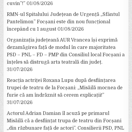
cuvin”!”
01/08/2026
RMN-ul Spitalului Județean de Urgență „Sfântul
Pantelimon” Focșani este din nou funcțional
începând cu 1 august
01/08/2026
Organizația județeană AUR Vrancea își exprimă
dezamăgirea față de modul în care majoritatea
PSD – PNL – FD – PMP din Consiliul local Focșani a
înțeles să distrugă arta teatrală din județ.
31/07/2026
Reacția actriței Roxana Lupu după desființarea
trupei de teatru de la Focșani: „Misăilă mocnea de
furie că am îndrăznit să cerem explicații!”
31/07/2026
Actorul Adrian Damian îl acuză pe primarul
Misăilă că a desființat trupa de teatru din Focșani
„din răzbunare față de actori”. Consilierii PSD, PNL