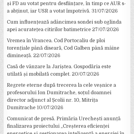
și FD au votat pentru desființare, în timp ce AUR s-
a abținut, iar USR a votat împotrivă.
31/07/2026
Cum influențează adâncimea sondei sub oglinda
apei acuratețea citirilor batimetrice
27/07/2026
Vremea în Vrancea. Cod Portocaliu de ploi
torențiale până diseară, Cod Galben până mâine
dimineață.
22/07/2026
Casă de vânzare la Jariștea. Gospodăria este
utilată și mobilată complet.
20/07/2026
Regrete eterne după trecerea la cele veșnice a
profesorului Ion Dumitrache, soțul doamnei
director adjunct al Școlii nr. 10, Mitrița
Dumitrache
10/07/2026
Comunicat de presă. Primăria Urechești anunță
finalizarea proiectului „Creșterea eficienței
energetice și gestionarea inteligentă a energiei în