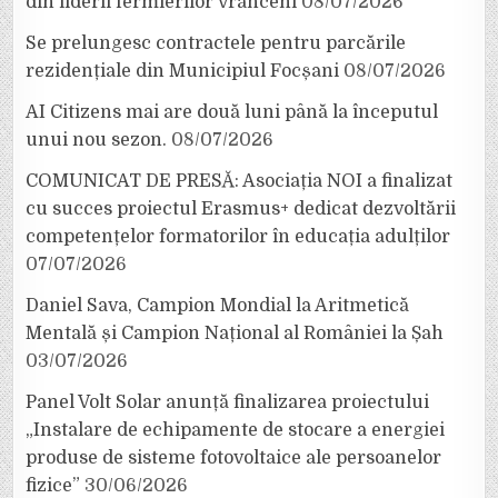
din liderii fermierilor vrânceni
08/07/2026
Se prelungesc contractele pentru parcările
rezidențiale din Municipiul Focșani
08/07/2026
AI Citizens mai are două luni până la începutul
unui nou sezon.
08/07/2026
COMUNICAT DE PRESĂ: Asociația NOI a finalizat
cu succes proiectul Erasmus+ dedicat dezvoltării
competențelor formatorilor în educația adulților
07/07/2026
Daniel Sava, Campion Mondial la Aritmetică
Mentală și Campion Național al României la Șah
03/07/2026
Panel Volt Solar anunță finalizarea proiectului
„Instalare de echipamente de stocare a energiei
produse de sisteme fotovoltaice ale persoanelor
fizice”
30/06/2026