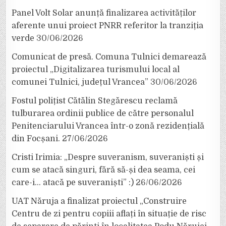
Panel Volt Solar anunță finalizarea activităților
aferente unui proiect PNRR referitor la tranziția
verde
30/06/2026
Comunicat de presă. Comuna Tulnici demarează
proiectul „Digitalizarea turismului local al
comunei Tulnici, județul Vrancea”
30/06/2026
Fostul polițist Cătălin Stegărescu reclamă
tulburarea ordinii publice de către personalul
Penitenciarului Vrancea într-o zonă rezidențială
din Focșani.
27/06/2026
Cristi Irimia: „Despre suveranism, suveraniști și
cum se atacă singuri, fără să-și dea seama, cei
care-i… atacă pe suveraniști” :)
26/06/2026
UAT Năruja a finalizat proiectul „Construire
Centru de zi pentru copiii aflați în situație de risc