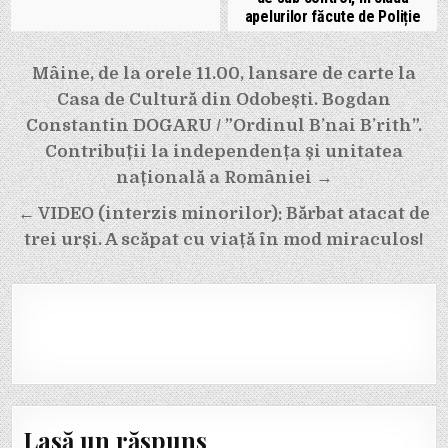
apelurilor făcute de Poliție
Navigare
Mâine, de la orele 11.00, lansare de carte la
în
Casa de Cultură din Odobești. Bogdan
articole
Constantin DOGARU / ”Ordinul Bʼnai Bʼrith”.
Contribuții la independența și unitatea
națională a României →
← VIDEO (interzis minorilor): Bărbat atacat de
trei urși. A scăpat cu viață în mod miraculos!
Lasă un răspuns