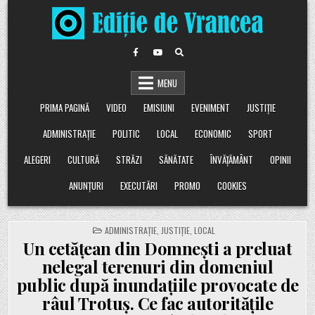
Skip
to
content
MENU
PRIMA PAGINĂ
VIDEO
EMISIUNI
EVENIMENT
JUSTIȚIE
ADMINISTRAȚIE
POLITIC
LOCAL
ECONOMIC
SPORT
ALEGERI
CULTURĂ
STRĂZI
SĂNĂTATE
ÎNVĂȚĂMÂNT
OPINII
ANUNȚURI
EXECUTĂRI
PROMO
COOKIES
POSTED
ADMINISTRAȚIE
,
JUSTIȚIE
,
LOCAL
IN
Un cetățean din Domnești a preluat
nelegal terenuri din domeniul
public după inundațiile provocate de
râul Trotuș. Ce fac autoritățile