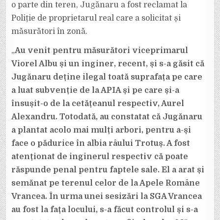
o parte din teren, Jugănaru a fost reclamat la
Poliție de proprietarul real care a solicitat și
măsurători în zonă.
„
Au venit pentru măsurători viceprimarul
Viorel Albu și un inginer, recent, și s-a găsit că
Jugănaru deține ilegal toată suprafața pe care
a luat subvenție de la APIA și pe care și-a
însușit-o de la cetățeanul respectiv, Aurel
Alexandru. Totodată, au constatat că Jugănaru
a plantat acolo mai mulți arbori, pentru a-și
face o pădurice în albia râului Trotuș. A fost
atenționat de inginerul respectiv că poate
răspunde penal pentru faptele sale. El a arat și
semănat pe terenul celor de la Apele Române
Vrancea. În urma unei sesizări la SGA Vrancea
au fost la fața locului, s-a făcut controlul și s-a