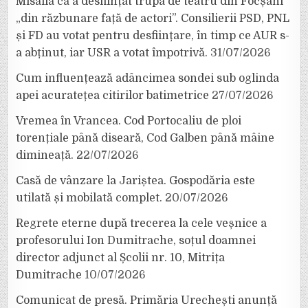
Misăilă că a desființat trupa de teatru din Focșani
„din răzbunare față de actori”. Consilierii PSD, PNL
și FD au votat pentru desființare, în timp ce AUR s-
a abținut, iar USR a votat împotrivă.
31/07/2026
Cum influențează adâncimea sondei sub oglinda
apei acuratețea citirilor batimetrice
27/07/2026
Vremea în Vrancea. Cod Portocaliu de ploi
torențiale până diseară, Cod Galben până mâine
dimineață.
22/07/2026
Casă de vânzare la Jariștea. Gospodăria este
utilată și mobilată complet.
20/07/2026
Regrete eterne după trecerea la cele veșnice a
profesorului Ion Dumitrache, soțul doamnei
director adjunct al Școlii nr. 10, Mitrița
Dumitrache
10/07/2026
Comunicat de presă. Primăria Urechești anunță