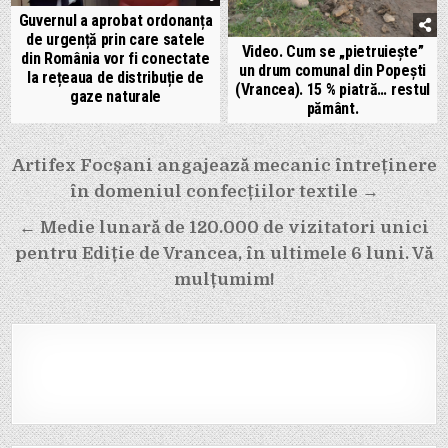
Guvernul a aprobat ordonanța
de urgență prin care satele
Video. Cum se „pietruiește”
din România vor fi conectate
un drum comunal din Popești
la rețeaua de distribuție de
(Vrancea). 15 % piatră… restul
gaze naturale
pământ.
Navigare
Artifex Focșani angajează mecanic întreținere
în
în domeniul confecțiilor textile →
articole
← Medie lunară de 120.000 de vizitatori unici
pentru Ediție de Vrancea, în ultimele 6 luni. Vă
mulțumim!