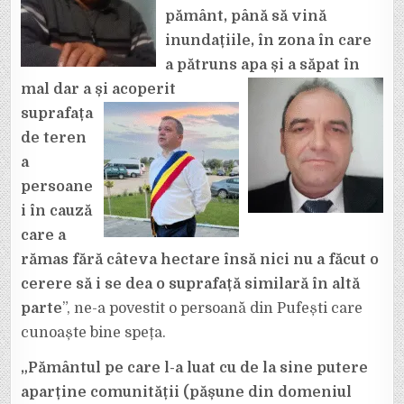
pământ, până să vină
inundațiile, în zona în care
a pătruns apa și a săpat în
mal dar a și
acoperit
suprafața
de teren
a
persoane
i în cauză
care a
rămas fără câteva hectare însă nici nu a făcut o
cerere să i se dea o suprafață similară în altă
parte
”, ne-a povestit o persoană din Pufești care
cunoaște bine speța.
„Pământul pe care l-a luat cu de la sine putere
aparține comunității (pășune din domeniul