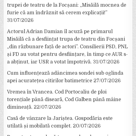
trupei de teatru de la Focșani: „Misăilă mocnea de
furie că am îndrăznit să cerem explicații!”
31/07/2026
Actorul Adrian Damian îl acuză pe primarul
Misăilă că a desființat trupa de teatru din Focșani
„din răzbunare față de actori”. Consilierii PSD, PNL
și FD au votat pentru desființare, în timp ce AUR s-
a abținut, iar USR a votat împotrivă.
31/07/2026
Cum influențează adâncimea sondei sub oglinda
apei acuratețea citirilor batimetrice
27/07/2026
Vremea în Vrancea. Cod Portocaliu de ploi
torențiale până diseară, Cod Galben până mâine
dimineață.
22/07/2026
Casă de vânzare la Jariștea. Gospodăria este
utilată și mobilată complet.
20/07/2026