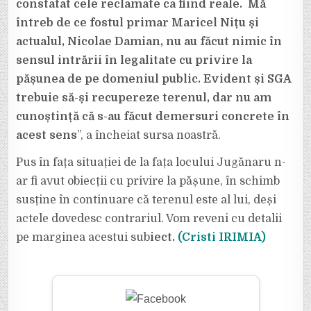
constatat cele reclamate ca fiind reale. Mă
întreb de ce fostul primar Maricel Nițu și
actualul, Nicolae Damian, nu au făcut nimic în
sensul intrării în legalitate cu privire la
pășunea de pe domeniul public. Evident și SGA
trebuie să-și recupereze terenul, dar nu am
cunoștință că s-au făcut demersuri concrete în
acest sens
”, a încheiat sursa noastră.
Pus în fața situației de la fața locului Jugănaru n-
ar fi avut obiecții cu privire la pășune, în schimb
susține în continuare că terenul este al lui, deși
actele dovedesc contrariul. Vom reveni cu detalii
pe marginea acestui sub
iect.
(Cristi IRIMIA)