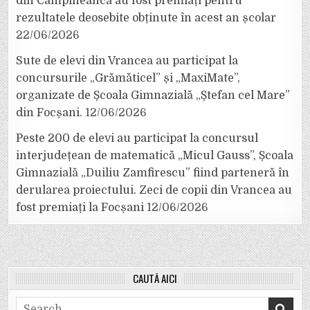
din Câmpineanca au fost premiați pentru
rezultatele deosebite obținute în acest an școlar
22/06/2026
Sute de elevi din Vrancea au participat la
concursurile „Grămăticel” și „MaxiMate”,
organizate de Școala Gimnazială „Ștefan cel Mare”
din Focșani.
12/06/2026
Peste 200 de elevi au participat la concursul
interjudețean de matematică „Micul Gauss”, Școala
Gimnazială „Duiliu Zamfirescu” fiind parteneră în
derularea proiectului. Zeci de copii din Vrancea au
fost premiați la Focșani
12/06/2026
CAUTĂ AICI
Search