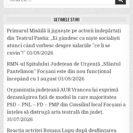
for:
ULTIMELE ȘTIRI
Primarul Misăilă îi jignește pe actorii îndepărtați
din Teatrul Pastia: „Ei gândesc ca niște socialiști
atunci când vorbesc despre salariile ”ce li se
cuvin”!”
01/08/2026
RMN-ul Spitalului Județean de Urgență „Sfântul
Pantelimon” Focșani este din nou funcțional
începând cu 1 august
01/08/2026
Organizația județeană AUR Vrancea își exprimă
dezamăgirea față de modul în care majoritatea
PSD – PNL – FD – PMP din Consiliul local Focșani a
înțeles să distrugă arta teatrală din județ.
31/07/2026
Reacția actriței Roxana Lupu după desființarea