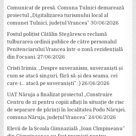
Comunicat de presă. Comuna Tulnici demarează
proiectul „Digitalizarea turismului local al
comunei Tulnici, județul Vrancea”
30/06/2026
Fostul polițist Cătălin Stegărescu reclamă
tulburarea ordinii publice de către personalul
Penitenciarului Vrancea într-o zonă rezidențială
din Focșani.
27/06/2026
Cristi Irimia: „Despre suveranism, suveraniști și
cum se atacă singuri, fără să-și dea seama, cei
care-i… atacă pe suveraniști” :)
26/06/2026
UAT Năruja a finalizat proiectul „Construire
Centru de zi pentru copiii aflați în situație de risc
de separare de părinți în localitatea Podu Nărujei,
comuna Năruja, județul Vrancea”
24/06/2026
Elevii de la Școala Gimnazială „Ioan Cîmpineanu”