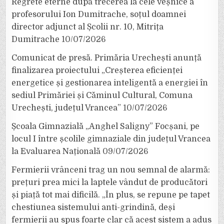
Regrete eterne după trecerea la cele veșnice a
profesorului Ion Dumitrache, soțul doamnei
director adjunct al Școlii nr. 10, Mitrița
Dumitrache
10/07/2026
Comunicat de presă. Primăria Urechești anunță
finalizarea proiectului „Creșterea eficienței
energetice și gestionarea inteligentă a energiei în
sediul Primăriei și Căminul Cultural, Comuna
Urechești, județul Vrancea”
10/07/2026
Școala Gimnazială „Anghel Saligny” Focșani, pe
locul I între școlile gimnaziale din județul Vrancea
la Evaluarea Națională
09/07/2026
Fermierii vrânceni trag un nou semnal de alarmă:
prețuri prea mici la laptele vândut de producători
și piață tot mai dificilă. „În plus, se repune pe tapet
chestiunea sistemului anti-grindină, deși
fermierii au spus foarte clar că acest sistem a adus