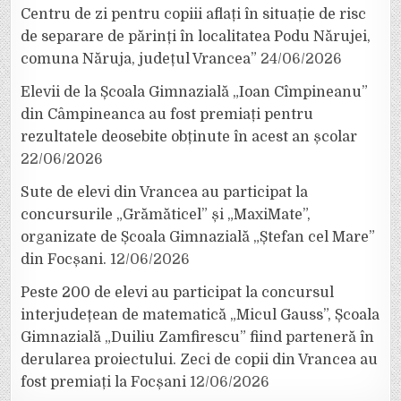
Centru de zi pentru copiii aflați în situație de risc
de separare de părinți în localitatea Podu Nărujei,
comuna Năruja, județul Vrancea”
24/06/2026
Elevii de la Școala Gimnazială „Ioan Cîmpineanu”
din Câmpineanca au fost premiați pentru
rezultatele deosebite obținute în acest an școlar
22/06/2026
Sute de elevi din Vrancea au participat la
concursurile „Grămăticel” și „MaxiMate”,
organizate de Școala Gimnazială „Ștefan cel Mare”
din Focșani.
12/06/2026
Peste 200 de elevi au participat la concursul
interjudețean de matematică „Micul Gauss”, Școala
Gimnazială „Duiliu Zamfirescu” fiind parteneră în
derularea proiectului. Zeci de copii din Vrancea au
fost premiați la Focșani
12/06/2026