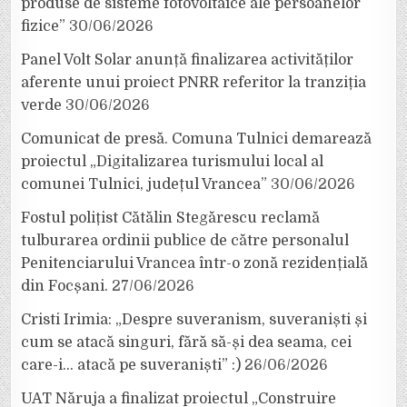
produse de sisteme fotovoltaice ale persoanelor
fizice”
30/06/2026
Panel Volt Solar anunță finalizarea activităților
aferente unui proiect PNRR referitor la tranziția
verde
30/06/2026
Comunicat de presă. Comuna Tulnici demarează
proiectul „Digitalizarea turismului local al
comunei Tulnici, județul Vrancea”
30/06/2026
Fostul polițist Cătălin Stegărescu reclamă
tulburarea ordinii publice de către personalul
Penitenciarului Vrancea într-o zonă rezidențială
din Focșani.
27/06/2026
Cristi Irimia: „Despre suveranism, suveraniști și
cum se atacă singuri, fără să-și dea seama, cei
care-i… atacă pe suveraniști” :)
26/06/2026
UAT Năruja a finalizat proiectul „Construire