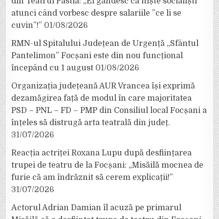
din Teatrul Pastia: „Ei gândesc ca niște socialiști
atunci când vorbesc despre salariile ”ce li se
cuvin”!”
01/08/2026
RMN-ul Spitalului Județean de Urgență „Sfântul
Pantelimon” Focșani este din nou funcțional
începând cu 1 august
01/08/2026
Organizația județeană AUR Vrancea își exprimă
dezamăgirea față de modul în care majoritatea
PSD – PNL – FD – PMP din Consiliul local Focșani a
înțeles să distrugă arta teatrală din județ.
31/07/2026
Reacția actriței Roxana Lupu după desființarea
trupei de teatru de la Focșani: „Misăilă mocnea de
furie că am îndrăznit să cerem explicații!”
31/07/2026
Actorul Adrian Damian îl acuză pe primarul