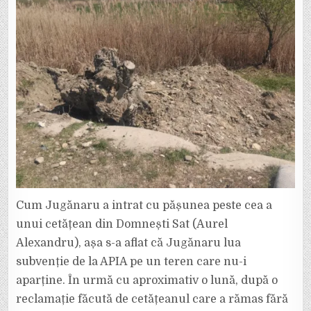
Cum Jugănaru a intrat cu pășunea peste cea a
unui cetățean din Domnești Sat (Aurel
Alexandru), așa s-a aflat că Jugănaru lua
subvenție de la APIA pe un teren care nu-i
aparține. În urmă cu aproximativ o lună, după o
reclamație făcută de cetățeanul care a rămas fără