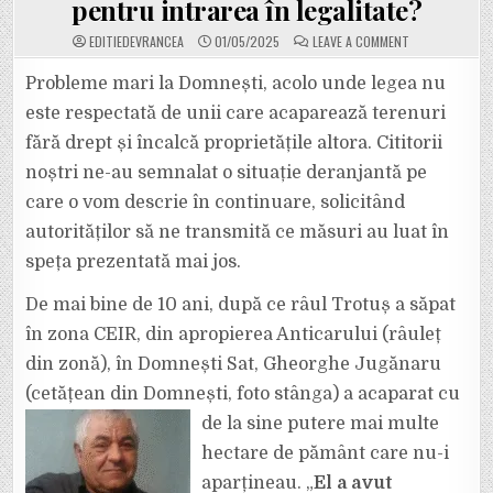
pentru intrarea în legalitate?
ON
EDITIEDEVRANCEA
01/05/2025
LEAVE A COMMENT
UN
CETĂȚEAN
DIN
Probleme mari la Domnești, acolo unde legea nu
DOMNEȘTI
A
este respectată de unii care acaparează terenuri
PRELUAT
NELEGAL
fără drept și încalcă proprietățile altora. Cititorii
TERENURI
DIN
noștri ne-au semnalat o situație deranjantă pe
DOMENIUL
PUBLIC
DUPĂ
care o vom descrie în continuare, solicitând
INUNDAȚIILE
PROVOCATE
autorităților să ne transmită ce măsuri au luat în
DE
RÂUL
speța prezentată mai jos.
TROTUȘ.
CE
FAC
De mai bine de 10 ani, după ce râul Trotuș a săpat
AUTORITĂȚILE
PENTRU
INTRAREA
în zona CEIR, din apropierea Anticarului (râuleț
ÎN
LEGALITATE?
din zonă), în Domnești Sat, Gheorghe Jugănaru
(cetățean din Domnești, foto stânga) a acaparat cu
de la sine putere mai multe
hectare de pământ care nu-i
aparțineau. „
El a avut