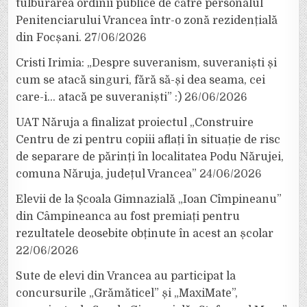
tulburarea ordinii publice de către personalul
Penitenciarului Vrancea într-o zonă rezidențială
din Focșani.
27/06/2026
Cristi Irimia: „Despre suveranism, suveraniști și
cum se atacă singuri, fără să-și dea seama, cei
care-i… atacă pe suveraniști” :)
26/06/2026
UAT Năruja a finalizat proiectul „Construire
Centru de zi pentru copiii aflați în situație de risc
de separare de părinți în localitatea Podu Nărujei,
comuna Năruja, județul Vrancea”
24/06/2026
Elevii de la Școala Gimnazială „Ioan Cîmpineanu”
din Câmpineanca au fost premiați pentru
rezultatele deosebite obținute în acest an școlar
22/06/2026
Sute de elevi din Vrancea au participat la
concursurile „Grămăticel” și „MaxiMate”,