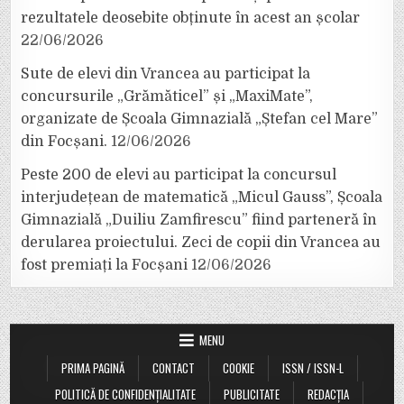
rezultatele deosebite obținute în acest an școlar
22/06/2026
Sute de elevi din Vrancea au participat la
concursurile „Grămăticel” și „MaxiMate”,
organizate de Școala Gimnazială „Ștefan cel Mare”
din Focșani.
12/06/2026
Peste 200 de elevi au participat la concursul
interjudețean de matematică „Micul Gauss”, Școala
Gimnazială „Duiliu Zamfirescu” fiind parteneră în
derularea proiectului. Zeci de copii din Vrancea au
fost premiați la Focșani
12/06/2026
MENU
PRIMA PAGINĂ
CONTACT
COOKIE
ISSN / ISSN-L
POLITICĂ DE CONFIDENȚIALITATE
PUBLICITATE
REDACȚIA