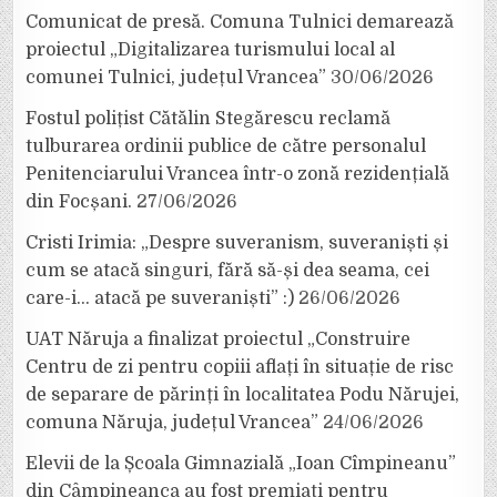
Comunicat de presă. Comuna Tulnici demarează
proiectul „Digitalizarea turismului local al
comunei Tulnici, județul Vrancea”
30/06/2026
Fostul polițist Cătălin Stegărescu reclamă
tulburarea ordinii publice de către personalul
Penitenciarului Vrancea într-o zonă rezidențială
din Focșani.
27/06/2026
Cristi Irimia: „Despre suveranism, suveraniști și
cum se atacă singuri, fără să-și dea seama, cei
care-i… atacă pe suveraniști” :)
26/06/2026
UAT Năruja a finalizat proiectul „Construire
Centru de zi pentru copiii aflați în situație de risc
de separare de părinți în localitatea Podu Nărujei,
comuna Năruja, județul Vrancea”
24/06/2026
Elevii de la Școala Gimnazială „Ioan Cîmpineanu”
din Câmpineanca au fost premiați pentru