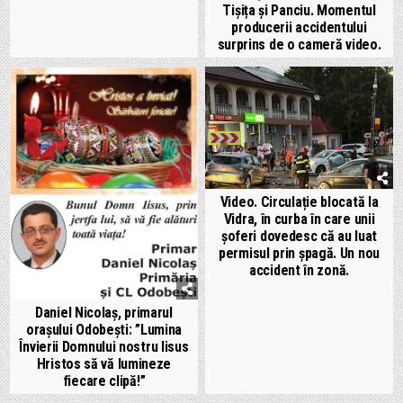
Tișița și Panciu. Momentul
producerii accidentului
surprins de o cameră video.
Video. Circulație blocată la
Vidra, în curba în care unii
șoferi dovedesc că au luat
permisul prin șpagă. Un nou
accident în zonă.
Daniel Nicolaș, primarul
orașului Odobești: ”Lumina
Învierii Domnului nostru Iisus
Hristos să vă lumineze
fiecare clipă!”