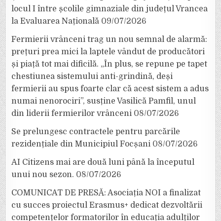
locul I între școlile gimnaziale din județul Vrancea
la Evaluarea Națională
09/07/2026
Fermierii vrânceni trag un nou semnal de alarmă:
prețuri prea mici la laptele vândut de producători
și piață tot mai dificilă. „În plus, se repune pe tapet
chestiunea sistemului anti-grindină, deși
fermierii au spus foarte clar că acest sistem a adus
numai nenorociri”, susține Vasilică Pamfil, unul
din liderii fermierilor vrânceni
08/07/2026
Se prelungesc contractele pentru parcările
rezidențiale din Municipiul Focșani
08/07/2026
AI Citizens mai are două luni până la începutul
unui nou sezon.
08/07/2026
COMUNICAT DE PRESĂ: Asociația NOI a finalizat
cu succes proiectul Erasmus+ dedicat dezvoltării
competențelor formatorilor în educația adulților