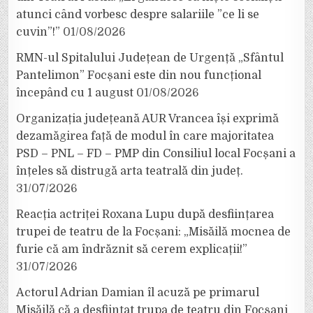
atunci când vorbesc despre salariile ”ce li se
cuvin”!”
01/08/2026
RMN-ul Spitalului Județean de Urgență „Sfântul
Pantelimon” Focșani este din nou funcțional
începând cu 1 august
01/08/2026
Organizația județeană AUR Vrancea își exprimă
dezamăgirea față de modul în care majoritatea
PSD – PNL – FD – PMP din Consiliul local Focșani a
înțeles să distrugă arta teatrală din județ.
31/07/2026
Reacția actriței Roxana Lupu după desființarea
trupei de teatru de la Focșani: „Misăilă mocnea de
furie că am îndrăznit să cerem explicații!”
31/07/2026
Actorul Adrian Damian îl acuză pe primarul
Misăilă că a desființat trupa de teatru din Focșani