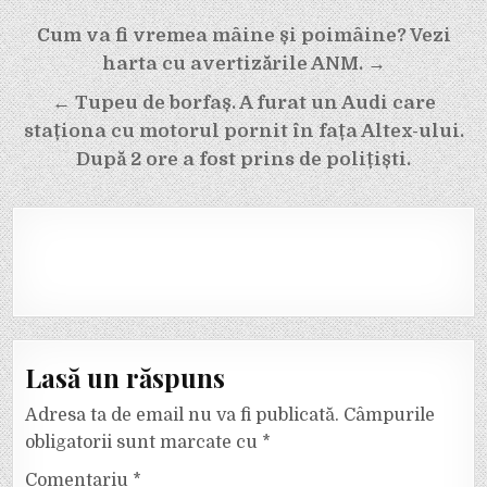
Navigare
Cum va fi vremea mâine și poimâine? Vezi
în
harta cu avertizările ANM. →
articole
← Tupeu de borfaș. A furat un Audi care
staționa cu motorul pornit în fața Altex-ului.
După 2 ore a fost prins de polițiști.
Lasă un răspuns
Adresa ta de email nu va fi publicată.
Câmpurile
obligatorii sunt marcate cu
*
Comentariu
*