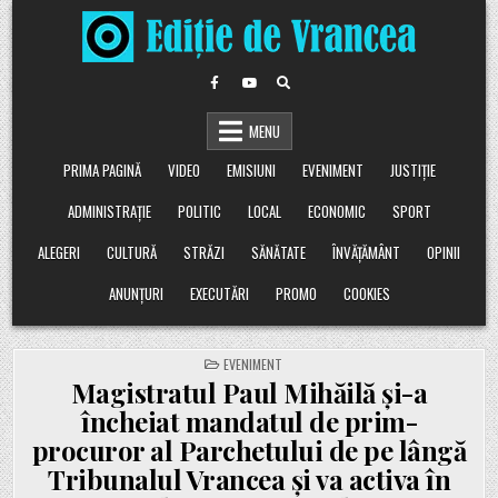
Skip
to
content
MENU
PRIMA PAGINĂ
VIDEO
EMISIUNI
EVENIMENT
JUSTIȚIE
ADMINISTRAȚIE
POLITIC
LOCAL
ECONOMIC
SPORT
ALEGERI
CULTURĂ
STRĂZI
SĂNĂTATE
ÎNVĂȚĂMÂNT
OPINII
ANUNȚURI
EXECUTĂRI
PROMO
COOKIES
POSTED
EVENIMENT
IN
Magistratul Paul Mihăilă și-a
încheiat mandatul de prim-
procuror al Parchetului de pe lângă
Tribunalul Vrancea și va activa în