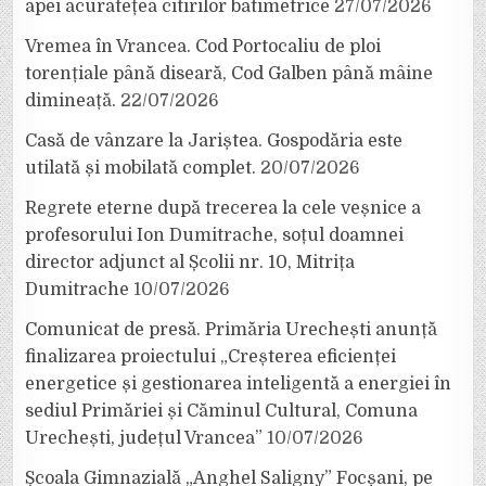
apei acuratețea citirilor batimetrice
27/07/2026
Vremea în Vrancea. Cod Portocaliu de ploi
torențiale până diseară, Cod Galben până mâine
dimineață.
22/07/2026
Casă de vânzare la Jariștea. Gospodăria este
utilată și mobilată complet.
20/07/2026
Regrete eterne după trecerea la cele veșnice a
profesorului Ion Dumitrache, soțul doamnei
director adjunct al Școlii nr. 10, Mitrița
Dumitrache
10/07/2026
Comunicat de presă. Primăria Urechești anunță
finalizarea proiectului „Creșterea eficienței
energetice și gestionarea inteligentă a energiei în
sediul Primăriei și Căminul Cultural, Comuna
Urechești, județul Vrancea”
10/07/2026
Școala Gimnazială „Anghel Saligny” Focșani, pe