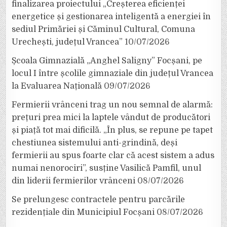
finalizarea proiectului „Creșterea eficienței
energetice și gestionarea inteligentă a energiei în
sediul Primăriei și Căminul Cultural, Comuna
Urechești, județul Vrancea”
10/07/2026
Școala Gimnazială „Anghel Saligny” Focșani, pe
locul I între școlile gimnaziale din județul Vrancea
la Evaluarea Națională
09/07/2026
Fermierii vrânceni trag un nou semnal de alarmă:
prețuri prea mici la laptele vândut de producători
și piață tot mai dificilă. „În plus, se repune pe tapet
chestiunea sistemului anti-grindină, deși
fermierii au spus foarte clar că acest sistem a adus
numai nenorociri”, susține Vasilică Pamfil, unul
din liderii fermierilor vrânceni
08/07/2026
Se prelungesc contractele pentru parcările
rezidențiale din Municipiul Focșani
08/07/2026