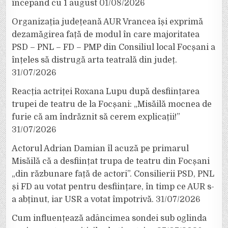
începând cu 1 august
01/08/2026
Organizația județeană AUR Vrancea își exprimă
dezamăgirea față de modul în care majoritatea
PSD – PNL – FD – PMP din Consiliul local Focșani a
înțeles să distrugă arta teatrală din județ.
31/07/2026
Reacția actriței Roxana Lupu după desființarea
trupei de teatru de la Focșani: „Misăilă mocnea de
furie că am îndrăznit să cerem explicații!”
31/07/2026
Actorul Adrian Damian îl acuză pe primarul
Misăilă că a desființat trupa de teatru din Focșani
„din răzbunare față de actori”. Consilierii PSD, PNL
și FD au votat pentru desființare, în timp ce AUR s-
a abținut, iar USR a votat împotrivă.
31/07/2026
Cum influențează adâncimea sondei sub oglinda