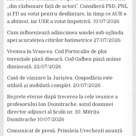
„din răzbunare față de actori”. Consilierii PSD, PNL
și FD au votat pentru desființare, în timp ce AUR s-
a abținut, iar USR a votat împotrivă.
31/07/2026
Cum influențează adâncimea sondei sub oglinda
apei acuratețea citirilor batimetrice
27/07/2026
Vremea în Vrancea. Cod Portocaliu de ploi
torențiale până diseară, Cod Galben până mâine
dimineață.
22/07/2026
Casă de vânzare la Jariștea. Gospodăria este
utilată și mobilată complet.
20/07/2026
Regrete eterne după trecerea la cele veșnice a
profesorului Ion Dumitrache, soțul doamnei
director adjunct al Școlii nr. 10, Mitrița
Dumitrache
10/07/2026
Comunicat de presă. Primăria Urechești anunță