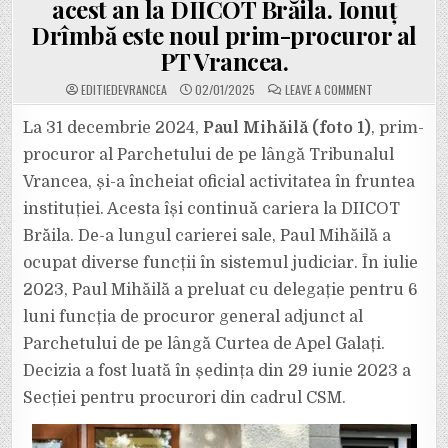
acest an la DIICOT Brăila. Ionuț
Drîmbă este noul prim-procuror al
PT Vrancea.
ON
EDITIEDEVRANCEA
02/01/2025
LEAVE A COMMENT
MAGISTRATUL
PAUL
MIHĂILĂ
La 31 decembrie 2024,
Paul Mihăilă (foto 1)
, prim-
ȘI-
A
procuror al Parchetului de pe lângă Tribunalul
ÎNCHEIAT
MANDATUL
Vrancea, și-a încheiat oficial activitatea în fruntea
DE
PRIM-
instituției. Acesta își continuă cariera la DIICOT
PROCUROR
AL
PARCHETULUI
Brăila. De-a lungul carierei sale, Paul Mihăilă a
DE
PE
ocupat diverse funcții în sistemul judiciar. În iulie
LÂNGĂ
TRIBUNALUL
2023, Paul Mihăilă a preluat cu delegație pentru 6
VRANCEA
ȘI
luni funcția de procuror general adjunct al
VA
ACTIVA
ÎN
Parchetului de pe lângă Curtea de Apel Galați.
ACEST
AN
Decizia a fost luată în ședința din 29 iunie 2023 a
LA
DIICOT
Secției pentru procurori din cadrul CSM.
BRĂILA.
IONUȚ
DRÎMBĂ
ESTE