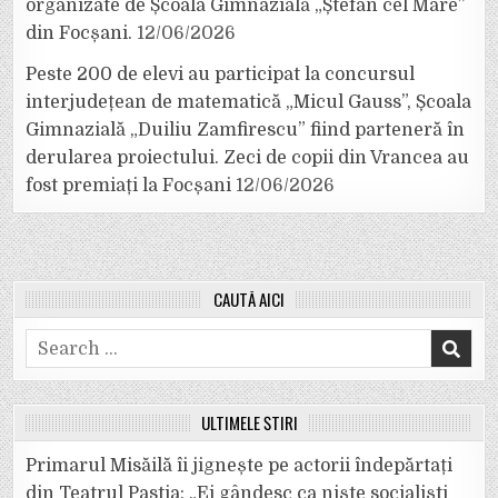
organizate de Școala Gimnazială „Ștefan cel Mare”
din Focșani.
12/06/2026
Peste 200 de elevi au participat la concursul
interjudețean de matematică „Micul Gauss”, Școala
Gimnazială „Duiliu Zamfirescu” fiind parteneră în
derularea proiectului. Zeci de copii din Vrancea au
fost premiați la Focșani
12/06/2026
CAUTĂ AICI
Search
for:
ULTIMELE ȘTIRI
Primarul Misăilă îi jignește pe actorii îndepărtați
din Teatrul Pastia: „Ei gândesc ca niște socialiști