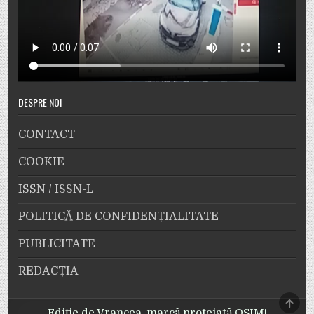
DESPRE NOI
CONTACT
COOKIE
ISSN / ISSN-L
POLITICĂ DE CONFIDENȚIALITATE
PUBLICITATE
REDACȚIA
SCRO
TO
Ediție de Vrancea, marcă protejată OSIM!