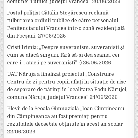
comunei Tulnici, județul Vrancea”
30/06/2026
Fostul polițist Cătălin Stegărescu reclamă
tulburarea ordinii publice de către personalul
Penitenciarului Vrancea într-o zonă rezidențială
din Focșani.
27/06/2026
Cristi Irimia: „Despre suveranism, suveraniști și
cum se atacă singuri, fără să-și dea seama, cei
care-i… atacă pe suveraniști” :)
26/06/2026
UAT Năruja a finalizat proiectul „Construire
Centru de zi pentru copiii aflați în situație de risc
de separare de părinți în localitatea Podu Nărujei,
comuna Năruja, județul Vrancea”
24/06/2026
Elevii de la Școala Gimnazială „Ioan Cîmpineanu”
din Câmpineanca au fost premiați pentru
rezultatele deosebite obținute în acest an școlar
22/06/2026