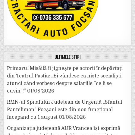
ULTIMELE ȘTIRI
Primarul Misăilă îi jignește pe actorii îndepărtați
din Teatrul Pastia: „Ei gândesc ca niște socialiști
atunci când vorbesc despre salariile ”ce li se
cuvin”!”
01/08/2026
RMN-ul Spitalului Județean de Urgență „Sfântul
Pantelimon” Focșani este din nou funcțional
începând cu 1 august
01/08/2026
Organizația județeană AUR Vrancea își exprimă