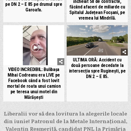
încheiat 58 de contracte,
pe DN 2 – E 85 pe drumul spre
făcând afaceri de miliarde cu
Garoafa.
Spitalul Județean Focșani, pe
vremea lui Mîndrilă.
ULTIMA ORĂ: Accident cu
două persoane decedate la
VIDEO INCREDIBIL: Bulibașa
intersecția spre Ruginești, pe
Mihai Codreanu era LIVE pe
DN 2 – E 85.
Facebook când a fost lovit
mortal de roata unui camion
pe teresa unui motel din
Mărășești
Navigare
Liberalii vor să dea lovitura la alegerile locale
din iunie! Patronul de la Metale Internațional,
în
Valentin Resmeriță, candidat PNL la Primăria