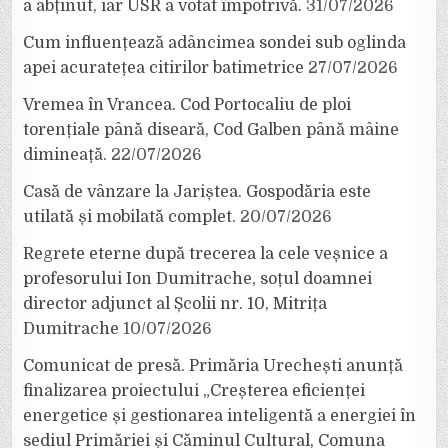
a abținut, iar USR a votat împotrivă.
31/07/2026
Cum influențează adâncimea sondei sub oglinda
apei acuratețea citirilor batimetrice
27/07/2026
Vremea în Vrancea. Cod Portocaliu de ploi
torențiale până diseară, Cod Galben până mâine
dimineață.
22/07/2026
Casă de vânzare la Jariștea. Gospodăria este
utilată și mobilată complet.
20/07/2026
Regrete eterne după trecerea la cele veșnice a
profesorului Ion Dumitrache, soțul doamnei
director adjunct al Școlii nr. 10, Mitrița
Dumitrache
10/07/2026
Comunicat de presă. Primăria Urechești anunță
finalizarea proiectului „Creșterea eficienței
energetice și gestionarea inteligentă a energiei în
sediul Primăriei și Căminul Cultural, Comuna