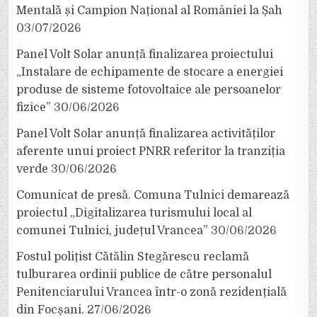
Mentală și Campion Național al României la Șah
03/07/2026
Panel Volt Solar anunță finalizarea proiectului
„Instalare de echipamente de stocare a energiei
produse de sisteme fotovoltaice ale persoanelor
fizice”
30/06/2026
Panel Volt Solar anunță finalizarea activităților
aferente unui proiect PNRR referitor la tranziția
verde
30/06/2026
Comunicat de presă. Comuna Tulnici demarează
proiectul „Digitalizarea turismului local al
comunei Tulnici, județul Vrancea”
30/06/2026
Fostul polițist Cătălin Stegărescu reclamă
tulburarea ordinii publice de către personalul
Penitenciarului Vrancea într-o zonă rezidențială
din Focșani.
27/06/2026