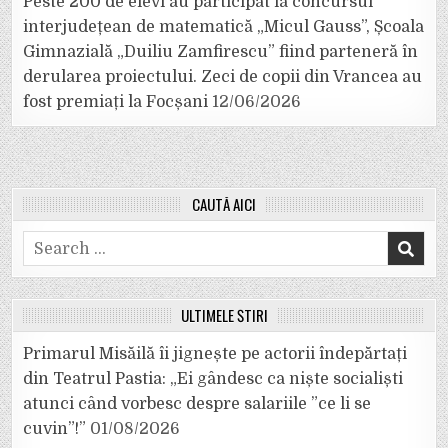
Peste 200 de elevi au participat la concursul
interjudețean de matematică „Micul Gauss”, Școala
Gimnazială „Duiliu Zamfirescu” fiind parteneră în
derularea proiectului. Zeci de copii din Vrancea au
fost premiați la Focșani
12/06/2026
CAUTĂ AICI
Search
for:
ULTIMELE ȘTIRI
Primarul Misăilă îi jignește pe actorii îndepărtați
din Teatrul Pastia: „Ei gândesc ca niște socialiști
atunci când vorbesc despre salariile ”ce li se
cuvin”!”
01/08/2026