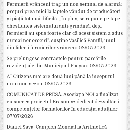
Fermierii vrânceni trag un nou semnal de alarmă:
prețuri prea mici la laptele vândut de producători
și piață tot mai dificilă. „În plus, se repune pe tapet
chestiunea sistemului anti-grindină, deși
fermierii au spus foarte clar că acest sistem a adus
numai nenorociri”, susține Vasilică Pamfil, unul
din liderii fermierilor vrânceni
08/07/2026
Se prelungesc contractele pentru parcările
rezidențiale din Municipiul Focșani
08/07/2026
AI Citizens mai are două luni până la începutul
unui nou sezon.
08/07/2026
COMUNICAT DE PRESĂ: Asociația NOI a finalizat
cu succes proiectul Erasmus+ dedicat dezvoltării
competențelor formatorilor în educația adulților
07/07/2026
Daniel Sava, Campion Mondial la Aritmetică