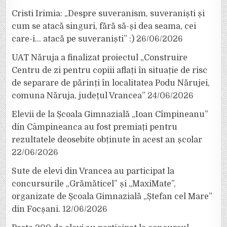
Cristi Irimia: „Despre suveranism, suveraniști și
cum se atacă singuri, fără să-și dea seama, cei
care-i… atacă pe suveraniști” :)
26/06/2026
UAT Năruja a finalizat proiectul „Construire
Centru de zi pentru copiii aflați în situație de risc
de separare de părinți în localitatea Podu Nărujei,
comuna Năruja, județul Vrancea”
24/06/2026
Elevii de la Școala Gimnazială „Ioan Cîmpineanu”
din Câmpineanca au fost premiați pentru
rezultatele deosebite obținute în acest an școlar
22/06/2026
Sute de elevi din Vrancea au participat la
concursurile „Grămăticel” și „MaxiMate”,
organizate de Școala Gimnazială „Ștefan cel Mare”
din Focșani.
12/06/2026