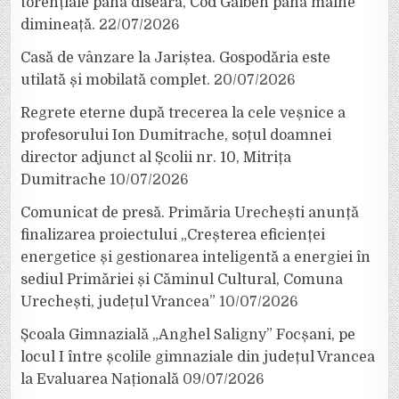
torențiale până diseară, Cod Galben până mâine
dimineață.
22/07/2026
Casă de vânzare la Jariștea. Gospodăria este
utilată și mobilată complet.
20/07/2026
Regrete eterne după trecerea la cele veșnice a
profesorului Ion Dumitrache, soțul doamnei
director adjunct al Școlii nr. 10, Mitrița
Dumitrache
10/07/2026
Comunicat de presă. Primăria Urechești anunță
finalizarea proiectului „Creșterea eficienței
energetice și gestionarea inteligentă a energiei în
sediul Primăriei și Căminul Cultural, Comuna
Urechești, județul Vrancea”
10/07/2026
Școala Gimnazială „Anghel Saligny” Focșani, pe
locul I între școlile gimnaziale din județul Vrancea
la Evaluarea Națională
09/07/2026