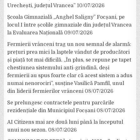
Urechești, județul Vrancea”
10/07/2026
Școala Gimnazială „Anghel Saligny” Focșani, pe
locul I între școlile gimnaziale din județul Vrancea
la Evaluarea Națională
09/07/2026
Fermierii vrânceni trag un nou semnal de alarmă:
prețuri prea mici la laptele vândut de producători
și piață tot mai dificilă. „În plus, se repune pe tapet
chestiunea sistemului anti-grindină, deși
fermierii au spus foarte clar că acest sistem a adus
numai nenorociri”, susține Vasilică Pamfil, unul
din liderii fermierilor vrânceni
08/07/2026
Se prelungesc contractele pentru parcările
rezidențiale din Municipiul Focșani
08/07/2026
AI Citizens mai are două luni până la începutul
unui nou sezon.
08/07/2026