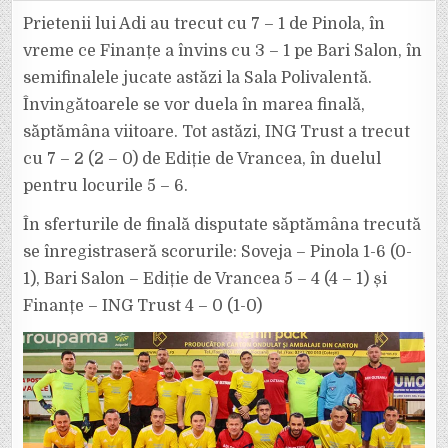
PRIETENII
LUI
Prietenii lui Adi au trecut cu 7 – 1 de Pinola, în
ADI
VOR
vreme ce Finanțe a învins cu 3 – 1 pe Bari Salon, în
JUCA
FINALA
semifinalele jucate astăzi la Sala Polivalentă.
CU
FINANȚE,
Învingătoarele se vor duela în marea finală,
DUPĂ
VICTORIILE
DE
săptămâna viitoare. Tot astăzi, ING Trust a trecut
ASTĂZI
cu 7 – 2 (2 – 0) de Ediție de Vrancea, în duelul
pentru locurile 5 – 6.
În sferturile de finală disputate săptămâna trecută
se înregistraseră scorurile: Soveja – Pinola 1-6 (0-
1), Bari Salon – Ediție de Vrancea 5 – 4 (4 – 1) și
Finanțe – ING Trust 4 – 0 (1-0)