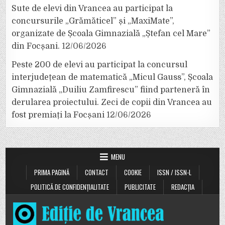
Sute de elevi din Vrancea au participat la
concursurile „Grămăticel” și „MaxiMate”,
organizate de Școala Gimnazială „Ștefan cel Mare”
din Focșani.
12/06/2026
Peste 200 de elevi au participat la concursul
interjudețean de matematică „Micul Gauss”, Școala
Gimnazială „Duiliu Zamfirescu” fiind parteneră în
derularea proiectului. Zeci de copii din Vrancea au
fost premiați la Focșani
12/06/2026
MENU
PRIMA PAGINĂ
CONTACT
COOKIE
ISSN / ISSN-L
POLITICĂ DE CONFIDENȚIALITATE
PUBLICITATE
REDACȚIA