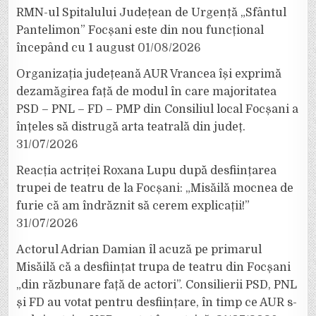
RMN-ul Spitalului Județean de Urgență „Sfântul
Pantelimon” Focșani este din nou funcțional
începând cu 1 august
01/08/2026
Organizația județeană AUR Vrancea își exprimă
dezamăgirea față de modul în care majoritatea
PSD – PNL – FD – PMP din Consiliul local Focșani a
înțeles să distrugă arta teatrală din județ.
31/07/2026
Reacția actriței Roxana Lupu după desființarea
trupei de teatru de la Focșani: „Misăilă mocnea de
furie că am îndrăznit să cerem explicații!”
31/07/2026
Actorul Adrian Damian îl acuză pe primarul
Misăilă că a desființat trupa de teatru din Focșani
„din răzbunare față de actori”. Consilierii PSD, PNL
și FD au votat pentru desființare, în timp ce AUR s-