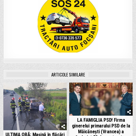
ARTICOLE SIMILARE
LA FAMIGLIA PSD! Firma
ginerelui primarului PSD de la
Măicănești (Vrancea) a
ULTIMA ORĂ: Mașină în flăcări