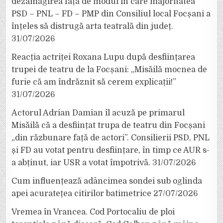
dezamăgirea față de modul în care majoritatea
PSD – PNL – FD – PMP din Consiliul local Focșani a
înțeles să distrugă arta teatrală din județ.
31/07/2026
Reacția actriței Roxana Lupu după desființarea
trupei de teatru de la Focșani: „Misăilă mocnea de
furie că am îndrăznit să cerem explicații!”
31/07/2026
Actorul Adrian Damian îl acuză pe primarul
Misăilă că a desființat trupa de teatru din Focșani
„din răzbunare față de actori”. Consilierii PSD, PNL
și FD au votat pentru desființare, în timp ce AUR s-
a abținut, iar USR a votat împotrivă.
31/07/2026
Cum influențează adâncimea sondei sub oglinda
apei acuratețea citirilor batimetrice
27/07/2026
Vremea în Vrancea. Cod Portocaliu de ploi