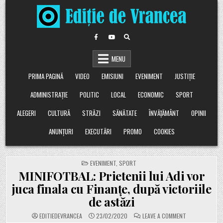
Skip
to
content
MENU
PRIMA PAGINĂ
VIDEO
EMISIUNI
EVENIMENT
JUSTIȚIE
ADMINISTRAȚIE
POLITIC
LOCAL
ECONOMIC
SPORT
ALEGERI
CULTURĂ
STRĂZI
SĂNĂTATE
ÎNVĂȚĂMÂNT
OPINII
ANUNȚURI
EXECUTĂRI
PROMO
COOKIES
POSTED
EVENIMENT
,
SPORT
IN
MINIFOTBAL: Prietenii lui Adi vor
juca finala cu Finanțe, după victoriile
de astăzi
ON
EDITIEDEVRANCEA
23/02/2020
LEAVE A COMMENT
MINIFOTBAL: