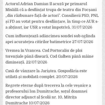
Actorul Adrian Damian îl acuză pe primarul
Misăilă că a desființat trupa de teatru din Focșani
„din răzbunare față de actori”. Consilierii PSD, PNL
și FD au votat pentru desființare, în timp ce AUR s-
a abținut, iar USR a votat împotrivă.
31/07/2026
Cum influențează adâncimea sondei sub oglinda
apei acuratețea citirilor batimetrice
27/07/2026
Vremea în Vrancea. Cod Portocaliu de ploi
torențiale până diseară, Cod Galben până mâine
dimineață.
22/07/2026
Casă de vânzare la Jariștea. Gospodăria este
utilată și mobilată complet.
20/07/2026
Regrete eterne după trecerea la cele veșnice a
profesorului Ion Dumitrache, soțul doamnei
director adjunct al Școlii nr. 10, Mitrița
Dumitrache
10/07/2026