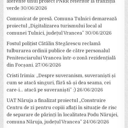
aferente unui proiect PNRR referitor la tranziția
verde
30/06/2026
Comunicat de presă. Comuna Tulnici demarează
proiectul „Digitalizarea turismului local al
comunei Tulnici, județul Vrancea”
30/06/2026
Fostul polițist Cătălin Stegărescu reclamă
tulburarea ordinii publice de către personalul
Penitenciarului Vrancea într-o zonă rezidențială
din Focșani.
27/06/2026
Cristi Irimia: „Despre suveranism, suveraniști și
cum se atacă singuri, fără să-și dea seama, cei
care-i… atacă pe suveraniști” :)
26/06/2026
UAT Năruja a finalizat proiectul „Construire
Centru de zi pentru copiii aflați în situație de risc
de separare de părinți în localitatea Podu Nărujei,
comuna Năruja, județul Vrancea”
24/06/2026