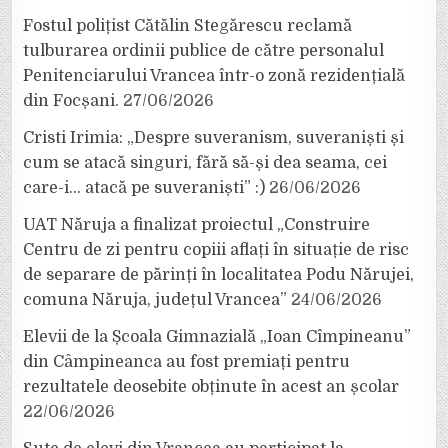
Fostul polițist Cătălin Stegărescu reclamă
tulburarea ordinii publice de către personalul
Penitenciarului Vrancea într-o zonă rezidențială
din Focșani.
27/06/2026
Cristi Irimia: „Despre suveranism, suveraniști și
cum se atacă singuri, fără să-și dea seama, cei
care-i… atacă pe suveraniști” :)
26/06/2026
UAT Năruja a finalizat proiectul „Construire
Centru de zi pentru copiii aflați în situație de risc
de separare de părinți în localitatea Podu Nărujei,
comuna Năruja, județul Vrancea”
24/06/2026
Elevii de la Școala Gimnazială „Ioan Cîmpineanu”
din Câmpineanca au fost premiați pentru
rezultatele deosebite obținute în acest an școlar
22/06/2026