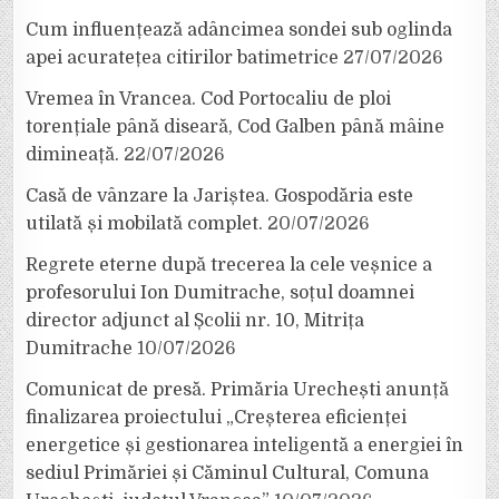
Cum influențează adâncimea sondei sub oglinda
apei acuratețea citirilor batimetrice
27/07/2026
Vremea în Vrancea. Cod Portocaliu de ploi
torențiale până diseară, Cod Galben până mâine
dimineață.
22/07/2026
Casă de vânzare la Jariștea. Gospodăria este
utilată și mobilată complet.
20/07/2026
Regrete eterne după trecerea la cele veșnice a
profesorului Ion Dumitrache, soțul doamnei
director adjunct al Școlii nr. 10, Mitrița
Dumitrache
10/07/2026
Comunicat de presă. Primăria Urechești anunță
finalizarea proiectului „Creșterea eficienței
energetice și gestionarea inteligentă a energiei în
sediul Primăriei și Căminul Cultural, Comuna