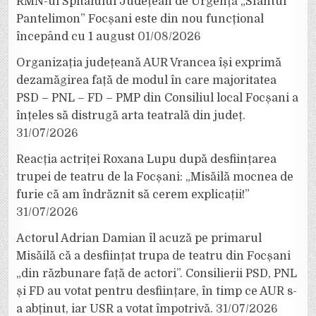
RMN-ul Spitalului Județean de Urgență „Sfântul
Pantelimon” Focșani este din nou funcțional
începând cu 1 august
01/08/2026
Organizația județeană AUR Vrancea își exprimă
dezamăgirea față de modul în care majoritatea
PSD – PNL – FD – PMP din Consiliul local Focșani a
înțeles să distrugă arta teatrală din județ.
31/07/2026
Reacția actriței Roxana Lupu după desființarea
trupei de teatru de la Focșani: „Misăilă mocnea de
furie că am îndrăznit să cerem explicații!”
31/07/2026
Actorul Adrian Damian îl acuză pe primarul
Misăilă că a desființat trupa de teatru din Focșani
„din răzbunare față de actori”. Consilierii PSD, PNL
și FD au votat pentru desființare, în timp ce AUR s-
a abținut, iar USR a votat împotrivă.
31/07/2026