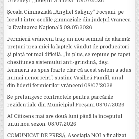
Urechești, județul Vrancea”
10/07/2026
Școala Gimnazială „Anghel Saligny” Focșani, pe
locul I între școlile gimnaziale din județul Vrancea
la Evaluarea Națională
09/07/2026
Fermierii vrânceni trag un nou semnal de alarmă:
prețuri prea mici la laptele vândut de producători
și piață tot mai dificilă. „În plus, se repune pe tapet
chestiunea sistemului anti-grindină, deși
fermierii au spus foarte clar că acest sistem a adus
numai nenorociri”, susține Vasilică Pamfil, unul
din liderii fermierilor vrânceni
08/07/2026
Se prelungesc contractele pentru parcările
rezidențiale din Municipiul Focșani
08/07/2026
AI Citizens mai are două luni până la începutul
unui nou sezon.
08/07/2026
COMUNICAT DE PRESĂ: Asociația NOI a finalizat