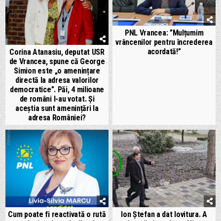
PNL Vrancea: ”Mulțumim
vrâncenilor pentru încrederea
acordată!”
Corina Atanasiu, deputat USR
de Vrancea, spune că George
Simion este „o amenințare
directă la adresa valorilor
democratice”. Păi, 4 milioane
de români l-au votat. Și
aceștia sunt amenințări la
adresa României?
Cum poate fi reactivată o rută
Ion Ștefan a dat lovitura. A