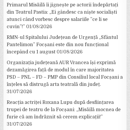
Primarul Misăilă îi jignește pe actorii îndepărtați
din Teatrul Pastia: „Ei gândesc ca niște socialiști
atunci când vorbesc despre salariile ”ce li se
cuvin”!”
01/08/2026
RMN-ul Spitalului Județean de Urgență „Sfântul
Pantelimon” Focșani este din nou funcțional
începând cu 1 august
01/08/2026
Organizația județeană AUR Vrancea își exprimă
dezamăgirea față de modul în care majoritatea
PSD – PNL – FD – PMP din Consiliul local Focșani a
înțeles să distrugă arta teatrală din județ.
31/07/2026
Reacția actriței Roxana Lupu după desființarea
trupei de teatru de la Focșani: „Misăilă mocnea de
furie că am îndrăznit să cerem explicații!”
31/07/2026