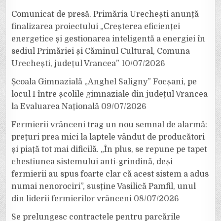
Comunicat de presă. Primăria Urechești anunță
finalizarea proiectului „Creșterea eficienței
energetice și gestionarea inteligentă a energiei în
sediul Primăriei și Căminul Cultural, Comuna
Urechești, județul Vrancea”
10/07/2026
Școala Gimnazială „Anghel Saligny” Focșani, pe
locul I între școlile gimnaziale din județul Vrancea
la Evaluarea Națională
09/07/2026
Fermierii vrânceni trag un nou semnal de alarmă:
prețuri prea mici la laptele vândut de producători
și piață tot mai dificilă. „În plus, se repune pe tapet
chestiunea sistemului anti-grindină, deși
fermierii au spus foarte clar că acest sistem a adus
numai nenorociri”, susține Vasilică Pamfil, unul
din liderii fermierilor vrânceni
08/07/2026
Se prelungesc contractele pentru parcările