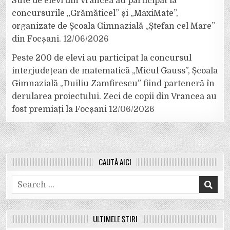
Sute de elevi din Vrancea au participat la
concursurile „Grămăticel” și „MaxiMate”,
organizate de Școala Gimnazială „Ștefan cel Mare”
din Focșani.
12/06/2026
Peste 200 de elevi au participat la concursul
interjudețean de matematică „Micul Gauss”, Școala
Gimnazială „Duiliu Zamfirescu” fiind parteneră în
derularea proiectului. Zeci de copii din Vrancea au
fost premiați la Focșani
12/06/2026
CAUTĂ AICI
Search
for:
ULTIMELE ȘTIRI