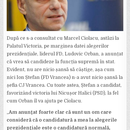
CIOLACU.
După ce s-a consultat cu Marcel Ciolacu, astăzi la
Palatul Victoria, pe marginea datei alegerilor
prezidențiale, liderul FD, Ludovic Orban, a anunțat
că vrea să candideze la funcția supremă în stat.
Evident, nu are nicio șansă să câștige, așa cum
nici Ion Ștefan (FD Vrancea) n-a avut nicio șansă la
șefia CJ Vrancea. Cu toate astea, Ștefan a candidat,
favorizând victoria lui Nicușor Halici (PSD), la fel
cum Orban îl va ajuta pe Ciolacu.
„
Am anunţat foarte clar că sunt un om care
consideră că o candidatură a mea la alegerile
prezidenţiale este o candidatură normală,