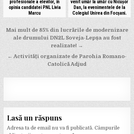
profesionale a elevilor, în
venit umăr la umăr cu Nicușor
opinia candidatei PNL Livia
Dan, la evenimentele de la
Marcu
Colegiul Unirea din Focșani.
Navigare
Mai mult de 85% din lucrările de modernizare
în
ale drumului DN2L Soveja-Lepșa au fost
articole
realizate! →
← Activități organizate de Parohia Romano-
Catolică Adjud
Lasă un răspuns
Adresa ta de email nu va fi publicată.
Câmpurile