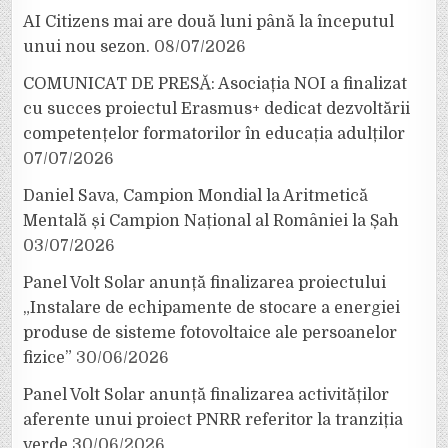
AI Citizens mai are două luni până la începutul
unui nou sezon.
08/07/2026
COMUNICAT DE PRESĂ: Asociația NOI a finalizat
cu succes proiectul Erasmus+ dedicat dezvoltării
competențelor formatorilor în educația adulților
07/07/2026
Daniel Sava, Campion Mondial la Aritmetică
Mentală și Campion Național al României la Șah
03/07/2026
Panel Volt Solar anunță finalizarea proiectului
„Instalare de echipamente de stocare a energiei
produse de sisteme fotovoltaice ale persoanelor
fizice”
30/06/2026
Panel Volt Solar anunță finalizarea activităților
aferente unui proiect PNRR referitor la tranziția
verde
30/06/2026