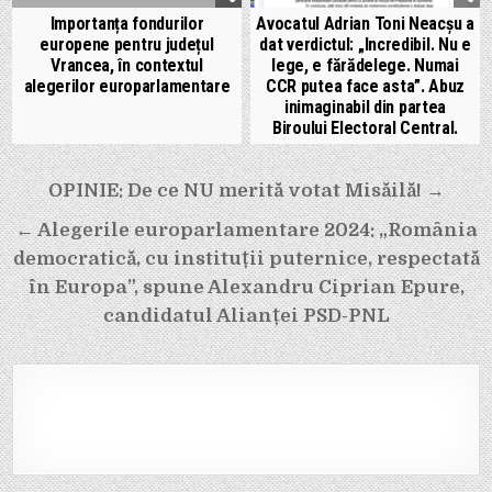
Importanța fondurilor
Avocatul Adrian Toni Neacșu a
europene pentru județul
dat verdictul: „Incredibil. Nu e
Vrancea, în contextul
lege, e fărădelege. Numai
alegerilor europarlamentare
CCR putea face asta”. Abuz
inimaginabil din partea
Biroului Electoral Central.
Navigare
OPINIE: De ce NU merită votat Misăilă! →
în
← Alegerile europarlamentare 2024: „România
articole
democratică, cu instituții puternice, respectată
în Europa”, spune Alexandru Ciprian Epure,
candidatul Alianței PSD-PNL