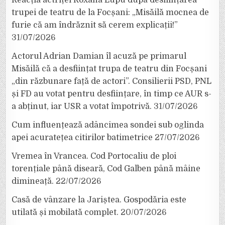
Reacția actriței Roxana Lupu după desființarea
trupei de teatru de la Focșani: „Misăilă mocnea de
furie că am îndrăznit să cerem explicații!”
31/07/2026
Actorul Adrian Damian îl acuză pe primarul
Misăilă că a desființat trupa de teatru din Focșani
„din răzbunare față de actori”. Consilierii PSD, PNL
și FD au votat pentru desființare, în timp ce AUR s-
a abținut, iar USR a votat împotrivă.
31/07/2026
Cum influențează adâncimea sondei sub oglinda
apei acuratețea citirilor batimetrice
27/07/2026
Vremea în Vrancea. Cod Portocaliu de ploi
torențiale până diseară, Cod Galben până mâine
dimineață.
22/07/2026
Casă de vânzare la Jariștea. Gospodăria este
utilată și mobilată complet.
20/07/2026