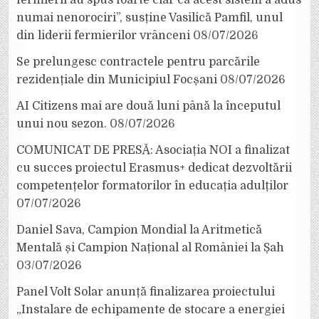
fermierii au spus foarte clar că acest sistem a adus
numai nenorociri”, susține Vasilică Pamfil, unul
din liderii fermierilor vrânceni
08/07/2026
Se prelungesc contractele pentru parcările
rezidențiale din Municipiul Focșani
08/07/2026
AI Citizens mai are două luni până la începutul
unui nou sezon.
08/07/2026
COMUNICAT DE PRESĂ: Asociația NOI a finalizat
cu succes proiectul Erasmus+ dedicat dezvoltării
competențelor formatorilor în educația adulților
07/07/2026
Daniel Sava, Campion Mondial la Aritmetică
Mentală și Campion Național al României la Șah
03/07/2026
Panel Volt Solar anunță finalizarea proiectului
„Instalare de echipamente de stocare a energiei