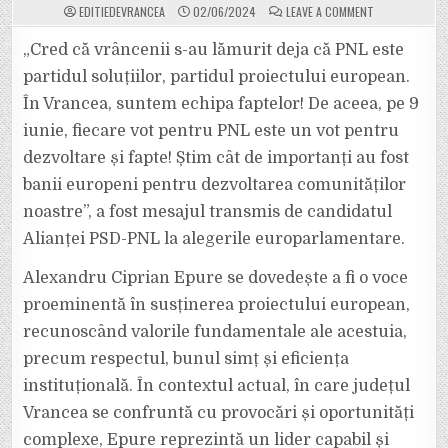
ON
EDITIEDEVRANCEA
02/06/2024
LEAVE A COMMENT
CANDIDATUL
ALIANȚEI
PSD-
„Cred că vrâncenii s-au lămurit deja că PNL este
PNL
LA
partidul soluțiilor, partidul proiectului european.
EUROPARLAMEN
ALEXANDRU
În Vrancea, suntem echipa faptelor! De aceea, pe 9
CIPRIAN
EPURE,
iunie, fiecare vot pentru PNL este un vot pentru
VORBEȘTE
DESPRE
UN
dezvoltare și fapte! Știm cât de importanți au fost
VOT
CARE
banii europeni pentru dezvoltarea comunităților
ECHIVALEAZĂ
CU
noastre”, a fost mesajul transmis de candidatul
DEZVOLTAREA
Alianței PSD-PNL la alegerile europarlamentare.
Alexandru Ciprian Epure se dovedește a fi o voce
proeminentă în susținerea proiectului european,
recunoscând valorile fundamentale ale acestuia,
precum respectul, bunul simț și eficiența
instituțională. În contextul actual, în care județul
Vrancea se confruntă cu provocări și oportunități
complexe, Epure reprezintă un lider capabil și