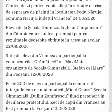
Centru de zi pentru copiii aflați în situație de risc
de separare de părinți în localitatea Podu Nărujei,
comuna Năruja, județul Vrancea”
24/06/2026
Elevii de la Școala Gimnazială „Ioan Cîmpineanu”
din Câmpineanca au fost premiați pentru
rezultatele deosebite obținute în acest an școlar
22/06/2026
Sute de elevi din Vrancea au participat la
concursurile „Grămăticel” și „MaxiMate”,
organizate de Școala Gimnazială „Ștefan cel Mare”
din Focșani.
12/06/2026
Peste 200 de elevi au participat la concursul
interjudețean de matematică „Micul Gauss”, Școala
Gimnazială „Duiliu Zamfirescu” fiind parteneră în
derularea proiectului. Zeci de copii din Vrancea au
fost premiați la Focșani
12/06/2026