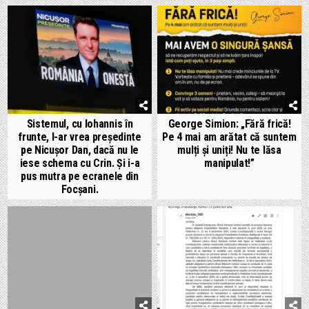
Sistemul, cu Iohannis în
George Simion: „Fără frică!
frunte, l-ar vrea președinte
Pe 4 mai am arătat că suntem
pe Nicușor Dan, dacă nu le
mulți și uniți! Nu te lăsa
iese schema cu Crin. Și i-a
manipulat!”
pus mutra pe ecranele din
Focșani.