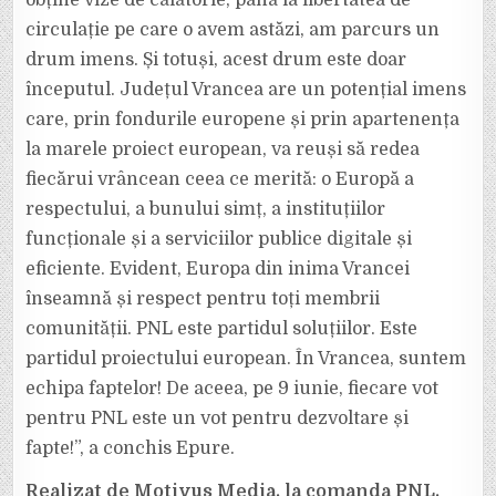
obține vize de călătorie, până la libertatea de
circulație pe care o avem astăzi, am parcurs un
drum imens. Și totuși, acest drum este doar
începutul. Județul Vrancea are un potențial imens
care, prin fondurile europene și prin apartenența
la marele proiect european, va reuși să redea
fiecărui vrâncean ceea ce merită: o Europă a
respectului, a bunului simț, a instituțiilor
funcționale și a serviciilor publice digitale și
eficiente. Evident, Europa din inima Vrancei
înseamnă și respect pentru toți membrii
comunității. PNL este partidul soluțiilor. Este
partidul proiectului european. În Vrancea, suntem
echipa faptelor! De aceea, pe 9 iunie, fiecare vot
pentru PNL este un vot pentru dezvoltare și
fapte!”, a conchis Epure.
Realizat de Motivus Media, la comanda PNL.