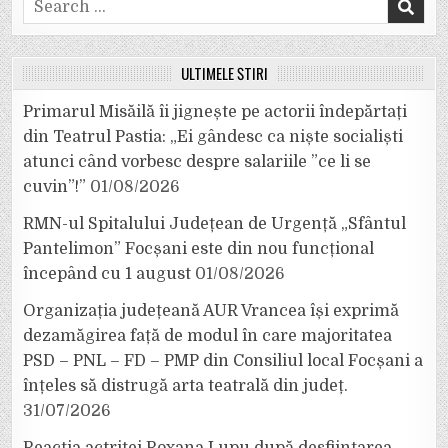
Search
for:
ULTIMELE ȘTIRI
Primarul Misăilă îi jignește pe actorii îndepărtați
din Teatrul Pastia: „Ei gândesc ca niște socialiști
atunci când vorbesc despre salariile ”ce li se
cuvin”!”
01/08/2026
RMN-ul Spitalului Județean de Urgență „Sfântul
Pantelimon” Focșani este din nou funcțional
începând cu 1 august
01/08/2026
Organizația județeană AUR Vrancea își exprimă
dezamăgirea față de modul în care majoritatea
PSD – PNL – FD – PMP din Consiliul local Focșani a
înțeles să distrugă arta teatrală din județ.
31/07/2026