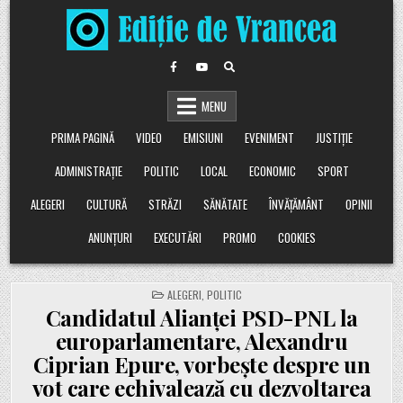
Skip
to
content
MENU
PRIMA PAGINĂ
VIDEO
EMISIUNI
EVENIMENT
JUSTIȚIE
ADMINISTRAȚIE
POLITIC
LOCAL
ECONOMIC
SPORT
ALEGERI
CULTURĂ
STRĂZI
SĂNĂTATE
ÎNVĂȚĂMÂNT
OPINII
ANUNȚURI
EXECUTĂRI
PROMO
COOKIES
POSTED
ALEGERI
,
POLITIC
IN
Candidatul Alianței PSD-PNL la
europarlamentare, Alexandru
Ciprian Epure, vorbește despre un
vot care echivalează cu dezvoltarea