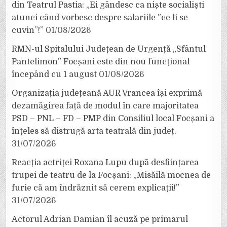
din Teatrul Pastia: „Ei gândesc ca niște socialiști
atunci când vorbesc despre salariile ”ce li se
cuvin”!”
01/08/2026
RMN-ul Spitalului Județean de Urgență „Sfântul
Pantelimon” Focșani este din nou funcțional
începând cu 1 august
01/08/2026
Organizația județeană AUR Vrancea își exprimă
dezamăgirea față de modul în care majoritatea
PSD – PNL – FD – PMP din Consiliul local Focșani a
înțeles să distrugă arta teatrală din județ.
31/07/2026
Reacția actriței Roxana Lupu după desființarea
trupei de teatru de la Focșani: „Misăilă mocnea de
furie că am îndrăznit să cerem explicații!”
31/07/2026
Actorul Adrian Damian îl acuză pe primarul