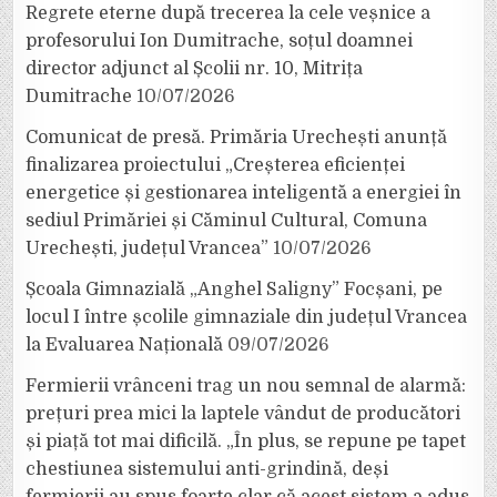
Regrete eterne după trecerea la cele veșnice a
profesorului Ion Dumitrache, soțul doamnei
director adjunct al Școlii nr. 10, Mitrița
Dumitrache
10/07/2026
Comunicat de presă. Primăria Urechești anunță
finalizarea proiectului „Creșterea eficienței
energetice și gestionarea inteligentă a energiei în
sediul Primăriei și Căminul Cultural, Comuna
Urechești, județul Vrancea”
10/07/2026
Școala Gimnazială „Anghel Saligny” Focșani, pe
locul I între școlile gimnaziale din județul Vrancea
la Evaluarea Națională
09/07/2026
Fermierii vrânceni trag un nou semnal de alarmă:
prețuri prea mici la laptele vândut de producători
și piață tot mai dificilă. „În plus, se repune pe tapet
chestiunea sistemului anti-grindină, deși