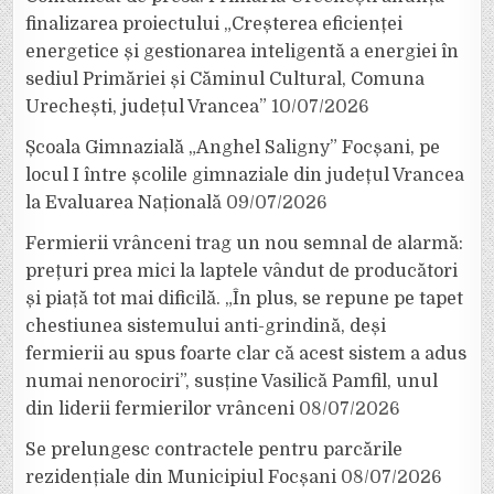
finalizarea proiectului „Creșterea eficienței
energetice și gestionarea inteligentă a energiei în
sediul Primăriei și Căminul Cultural, Comuna
Urechești, județul Vrancea”
10/07/2026
Școala Gimnazială „Anghel Saligny” Focșani, pe
locul I între școlile gimnaziale din județul Vrancea
la Evaluarea Națională
09/07/2026
Fermierii vrânceni trag un nou semnal de alarmă:
prețuri prea mici la laptele vândut de producători
și piață tot mai dificilă. „În plus, se repune pe tapet
chestiunea sistemului anti-grindină, deși
fermierii au spus foarte clar că acest sistem a adus
numai nenorociri”, susține Vasilică Pamfil, unul
din liderii fermierilor vrânceni
08/07/2026
Se prelungesc contractele pentru parcările
rezidențiale din Municipiul Focșani
08/07/2026