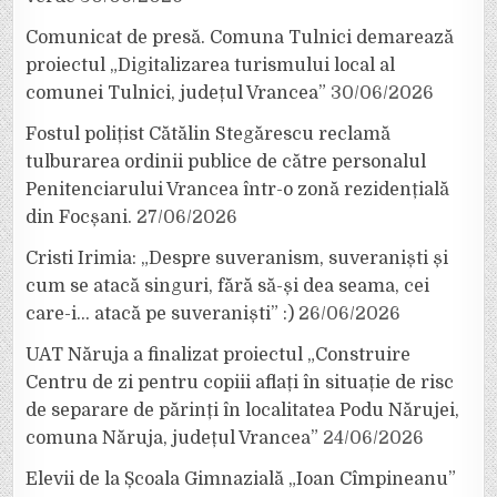
Comunicat de presă. Comuna Tulnici demarează
proiectul „Digitalizarea turismului local al
comunei Tulnici, județul Vrancea”
30/06/2026
Fostul polițist Cătălin Stegărescu reclamă
tulburarea ordinii publice de către personalul
Penitenciarului Vrancea într-o zonă rezidențială
din Focșani.
27/06/2026
Cristi Irimia: „Despre suveranism, suveraniști și
cum se atacă singuri, fără să-și dea seama, cei
care-i… atacă pe suveraniști” :)
26/06/2026
UAT Năruja a finalizat proiectul „Construire
Centru de zi pentru copiii aflați în situație de risc
de separare de părinți în localitatea Podu Nărujei,
comuna Năruja, județul Vrancea”
24/06/2026
Elevii de la Școala Gimnazială „Ioan Cîmpineanu”