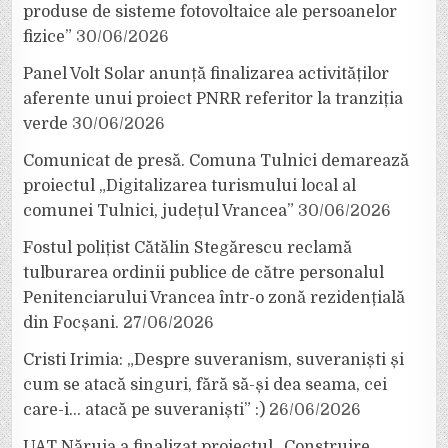
produse de sisteme fotovoltaice ale persoanelor
fizice”
30/06/2026
Panel Volt Solar anunță finalizarea activităților
aferente unui proiect PNRR referitor la tranziția
verde
30/06/2026
Comunicat de presă. Comuna Tulnici demarează
proiectul „Digitalizarea turismului local al
comunei Tulnici, județul Vrancea”
30/06/2026
Fostul polițist Cătălin Stegărescu reclamă
tulburarea ordinii publice de către personalul
Penitenciarului Vrancea într-o zonă rezidențială
din Focșani.
27/06/2026
Cristi Irimia: „Despre suveranism, suveraniști și
cum se atacă singuri, fără să-și dea seama, cei
care-i… atacă pe suveraniști” :)
26/06/2026
UAT Năruja a finalizat proiectul „Construire