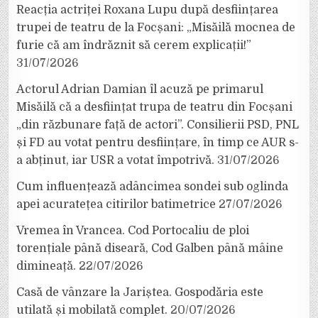
Reacția actriței Roxana Lupu după desființarea
trupei de teatru de la Focșani: „Misăilă mocnea de
furie că am îndrăznit să cerem explicații!”
31/07/2026
Actorul Adrian Damian îl acuză pe primarul
Misăilă că a desființat trupa de teatru din Focșani
„din răzbunare față de actori”. Consilierii PSD, PNL
și FD au votat pentru desființare, în timp ce AUR s-
a abținut, iar USR a votat împotrivă.
31/07/2026
Cum influențează adâncimea sondei sub oglinda
apei acuratețea citirilor batimetrice
27/07/2026
Vremea în Vrancea. Cod Portocaliu de ploi
torențiale până diseară, Cod Galben până mâine
dimineață.
22/07/2026
Casă de vânzare la Jariștea. Gospodăria este
utilată și mobilată complet.
20/07/2026