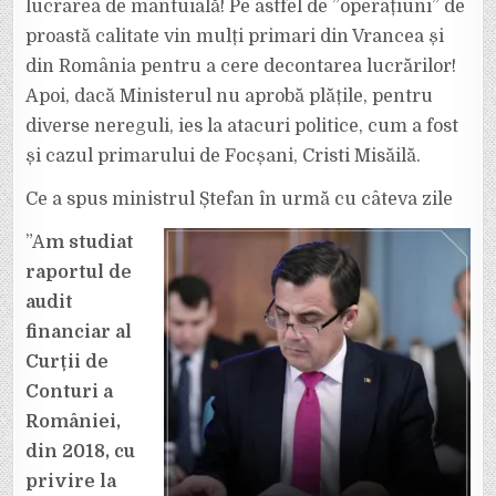
lucrarea de mântuială! Pe astfel de ”operațiuni” de
proastă calitate vin mulți primari din Vrancea și
din România pentru a cere decontarea lucrărilor!
Apoi, dacă Ministerul nu aprobă plățile, pentru
diverse nereguli, ies la atacuri politice, cum a fost
și cazul primarului de Focșani, Cristi Misăilă.
Ce a spus ministrul Ștefan în urmă cu câteva zile
”A
m studiat
raportul de
audit
financiar al
Curții de
Conturi a
României,
din 2018, cu
privire la