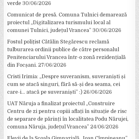
verde
30/06/2026
Comunicat de presă. Comuna Tulnici demarează
proiectul „Digitalizarea turismului local al
comunei Tulnici, județul Vrancea”
30/06/2026
Fostul polițist Cătălin Stegărescu reclamă
tulburarea ordinii publice de către personalul
Penitenciarului Vrancea într-o zonă rezidențială
din Focșani.
27/06/2026
Cristi Irimia: „Despre suveranism, suveraniști și
cum se atacă singuri, fără să-și dea seama, cei
care-i… atacă pe suveraniști” :)
26/06/2026
UAT Năruja a finalizat proiectul „Construire
Centru de zi pentru copiii aflați în situație de risc
de separare de părinți în localitatea Podu Nărujei,
comuna Năruja, județul Vrancea”
24/06/2026
Elevii de la Școala Gimnazială „Ioan Cîmpineanu”