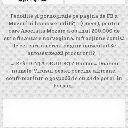
Navigare
Pedofilie și pornografie pe pagina de FB a
în
Muzeului homosexualității (Queer), pentru
articole
care Asociația Mozaiq a obținut 200.000 de
euro finanțare norvegiană. Infracțiune comisă
de cei care au creat pagina muzeului! Se
autosesizează procurorii? →
← REȘEDINȚĂ DE JUDEȚ? Hmmm… Doar cu
numele! Virusul pestei porcine africane,
confirmat într-o gospodărie cu 28 de porci, în
Focșani.