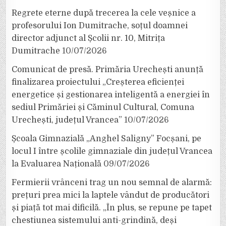
Regrete eterne după trecerea la cele veșnice a
profesorului Ion Dumitrache, soțul doamnei
director adjunct al Școlii nr. 10, Mitrița
Dumitrache
10/07/2026
Comunicat de presă. Primăria Urechești anunță
finalizarea proiectului „Creșterea eficienței
energetice și gestionarea inteligentă a energiei în
sediul Primăriei și Căminul Cultural, Comuna
Urechești, județul Vrancea”
10/07/2026
Școala Gimnazială „Anghel Saligny” Focșani, pe
locul I între școlile gimnaziale din județul Vrancea
la Evaluarea Națională
09/07/2026
Fermierii vrânceni trag un nou semnal de alarmă:
prețuri prea mici la laptele vândut de producători
și piață tot mai dificilă. „În plus, se repune pe tapet
chestiunea sistemului anti-grindină, deși