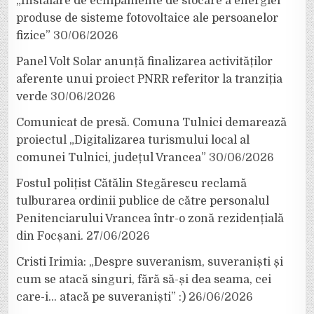
„Instalare de echipamente de stocare a energiei
produse de sisteme fotovoltaice ale persoanelor
fizice”
30/06/2026
Panel Volt Solar anunță finalizarea activităților
aferente unui proiect PNRR referitor la tranziția
verde
30/06/2026
Comunicat de presă. Comuna Tulnici demarează
proiectul „Digitalizarea turismului local al
comunei Tulnici, județul Vrancea”
30/06/2026
Fostul polițist Cătălin Stegărescu reclamă
tulburarea ordinii publice de către personalul
Penitenciarului Vrancea într-o zonă rezidențială
din Focșani.
27/06/2026
Cristi Irimia: „Despre suveranism, suveraniști și
cum se atacă singuri, fără să-și dea seama, cei
care-i… atacă pe suveraniști” :)
26/06/2026