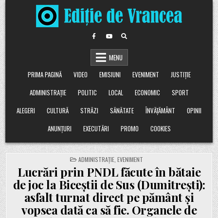
Skip
to
content
MENU
PRIMA PAGINĂ
VIDEO
EMISIUNI
EVENIMENT
JUSTIȚIE
ADMINISTRAȚIE
POLITIC
LOCAL
ECONOMIC
SPORT
ALEGERI
CULTURĂ
STRĂZI
SĂNĂTATE
ÎNVĂȚĂMÂNT
OPINII
ANUNȚURI
EXECUTĂRI
PROMO
COOKIES
POSTED
ADMINISTRAȚIE
,
EVENIMENT
IN
Lucrări prin PNDL făcute în bătaie
de joc la Biceștii de Sus (Dumitrești):
asfalt turnat direct pe pământ și
vopsea dată ca să fie. Organele de