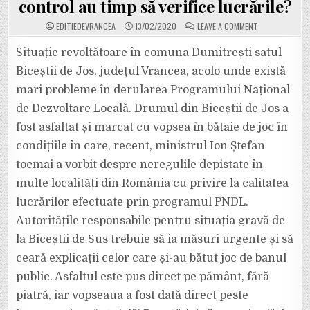
control au timp să verifice lucrările?
ON
EDITIEDEVRANCEA
13/02/2020
LEAVE A COMMENT
LUCRĂRI
PRIN
PNDL
Situație revoltătoare în comuna Dumitrești satul
FĂCUTE
ÎN
Biceștii de Jos, județul Vrancea, acolo unde există
BĂTAIE
DE
mari probleme în derularea Programului Național
JOC
LA
de Dezvoltare Locală. Drumul din Biceștii de Jos a
BICEȘTII
DE
SUS
fost asfaltat și marcat cu vopsea în bătaie de joc în
(DUMITREȘTI):
ASFALT
condițiile în care, recent, ministrul Ion Ștefan
TURNAT
DIRECT
tocmai a vorbit despre neregulile depistate în
PE
PĂMÂNT
multe localități din România cu privire la calitatea
ȘI
VOPSEA
DATĂ
lucrărilor efectuate prin programul PNDL.
CA
SĂ
Autoritățile responsabile pentru situația gravă de
FIE.
ORGANELE
la Biceștii de Sus trebuie să ia măsuri urgente și să
DE
CONTROL
ceară explicații celor care și-au bătut joc de banul
AU
TIMP
SĂ
public. Asfaltul este pus direct pe pământ, fără
VERIFICE
LUCRĂRILE?
piatră, iar vopseaua a fost dată direct peste