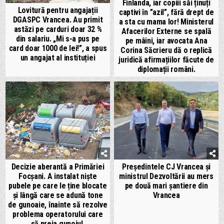
Finlanda, iar copiii săi ținuți
Lovitură pentru angajații
captivi în ”azil”, fără drept de
DGASPC Vrancea. Au primit
a sta cu mama lor! Ministerul
astăzi pe carduri doar 32 %
Afacerilor Externe se spală
din salariu. „Mi s-a pus pe
pe mâini, iar avocata Ana
card doar 1000 de lei!”, a spus
Corina Săcrieru dă o replică
un angajat al instituției
juridică afirmațiilor făcute de
diplomații români.
Decizie aberantă a Primăriei
Președintele CJ Vrancea și
Focșani. A instalat niște
ministrul Dezvoltării au mers
pubele pe care le ține blocate
pe două mari șantiere din
și lângă care se adună tone
Vrancea
de gunoaie, înainte să rezolve
problema operatorului care
să preia gunoiul.