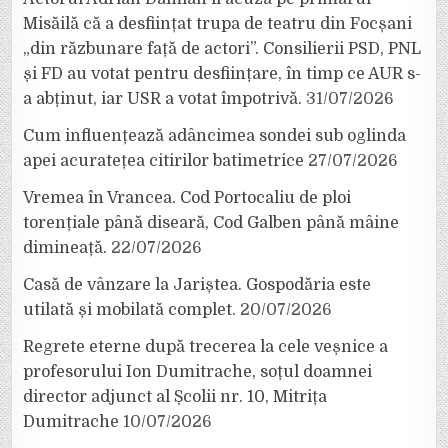
Misăilă că a desființat trupa de teatru din Focșani
„din răzbunare față de actori”. Consilierii PSD, PNL
și FD au votat pentru desființare, în timp ce AUR s-
a abținut, iar USR a votat împotrivă.
31/07/2026
Cum influențează adâncimea sondei sub oglinda
apei acuratețea citirilor batimetrice
27/07/2026
Vremea în Vrancea. Cod Portocaliu de ploi
torențiale până diseară, Cod Galben până mâine
dimineață.
22/07/2026
Casă de vânzare la Jariștea. Gospodăria este
utilată și mobilată complet.
20/07/2026
Regrete eterne după trecerea la cele veșnice a
profesorului Ion Dumitrache, soțul doamnei
director adjunct al Școlii nr. 10, Mitrița
Dumitrache
10/07/2026