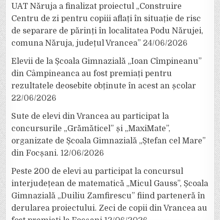
UAT Năruja a finalizat proiectul „Construire
Centru de zi pentru copiii aflați în situație de risc
de separare de părinți în localitatea Podu Nărujei,
comuna Năruja, județul Vrancea”
24/06/2026
Elevii de la Școala Gimnazială „Ioan Cîmpineanu”
din Câmpineanca au fost premiați pentru
rezultatele deosebite obținute în acest an școlar
22/06/2026
Sute de elevi din Vrancea au participat la
concursurile „Grămăticel” și „MaxiMate”,
organizate de Școala Gimnazială „Ștefan cel Mare”
din Focșani.
12/06/2026
Peste 200 de elevi au participat la concursul
interjudețean de matematică „Micul Gauss”, Școala
Gimnazială „Duiliu Zamfirescu” fiind parteneră în
derularea proiectului. Zeci de copii din Vrancea au