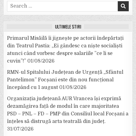
Search
for:
ULTIMELE ȘTIRI
Primarul Misăilă îi jignește pe actorii îndepărtați
din Teatrul Pastia: „Ei gândesc ca niște socialiști
atunci când vorbesc despre salariile ”ce li se
cuvin”!”
01/08/2026
RMN-ul Spitalului Județean de Urgență „Sfântul
Pantelimon” Focșani este din nou funcțional
începând cu 1 august
01/08/2026
Organizația județeană AUR Vrancea își exprimă
dezamăgirea față de modul în care majoritatea
PSD – PNL – FD – PMP din Consiliul local Focșani a
înțeles să distrugă arta teatrală din județ.
31/07/2026