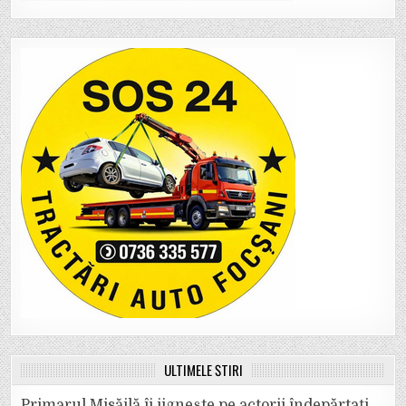
ULTIMELE ȘTIRI
Primarul Misăilă îi jignește pe actorii îndepărtați