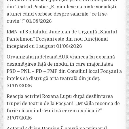
din Teatrul Pastia: „Ei gândesc ca niște socialiști
atunci când vorbesc despre salariile ”ce li se
cuvin”!”
01/08/2026
RMN-ul Spitalului Județean de Urgență „Sfântul
Pantelimon” Focșani este din nou funcțional
începând cu 1 august
01/08/2026
Organizația județeană AUR Vrancea își exprimă
dezamăgirea față de modul în care majoritatea
PSD – PNL – FD – PMP din Consiliul local Focșani a
înțeles să distrugă arta teatrală din județ.
31/07/2026
Reacția actriței Roxana Lupu după desființarea
trupei de teatru de la Focșani: „Misăilă mocnea de
furie că am îndrăznit să cerem explicații!”
31/07/2026
Actorul Adrian Damian îl acuză pe primarul