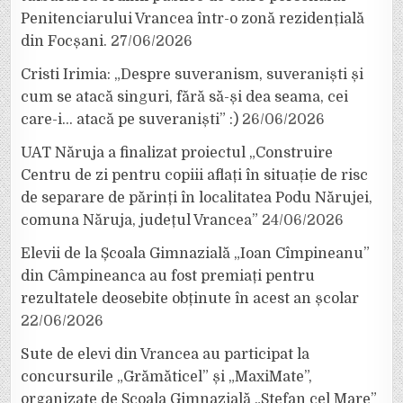
Penitenciarului Vrancea într-o zonă rezidențială
din Focșani.
27/06/2026
Cristi Irimia: „Despre suveranism, suveraniști și
cum se atacă singuri, fără să-și dea seama, cei
care-i… atacă pe suveraniști” :)
26/06/2026
UAT Năruja a finalizat proiectul „Construire
Centru de zi pentru copiii aflați în situație de risc
de separare de părinți în localitatea Podu Nărujei,
comuna Năruja, județul Vrancea”
24/06/2026
Elevii de la Școala Gimnazială „Ioan Cîmpineanu”
din Câmpineanca au fost premiați pentru
rezultatele deosebite obținute în acest an școlar
22/06/2026
Sute de elevi din Vrancea au participat la
concursurile „Grămăticel” și „MaxiMate”,
organizate de Școala Gimnazială „Ștefan cel Mare”