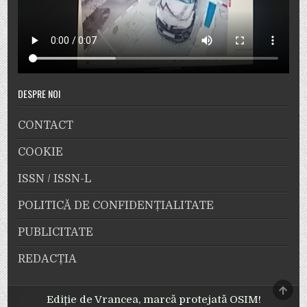
DESPRE NOI
CONTACT
COOKIE
ISSN / ISSN-L
POLITICĂ DE CONFIDENȚIALITATE
PUBLICITATE
REDACȚIA
SCRO
TO
Ediție de Vrancea, marcă protejată OSIM!