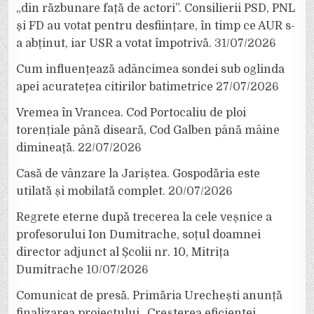
„din răzbunare față de actori”. Consilierii PSD, PNL
și FD au votat pentru desființare, în timp ce AUR s-
a abținut, iar USR a votat împotrivă.
31/07/2026
Cum influențează adâncimea sondei sub oglinda
apei acuratețea citirilor batimetrice
27/07/2026
Vremea în Vrancea. Cod Portocaliu de ploi
torențiale până diseară, Cod Galben până mâine
dimineață.
22/07/2026
Casă de vânzare la Jariștea. Gospodăria este
utilată și mobilată complet.
20/07/2026
Regrete eterne după trecerea la cele veșnice a
profesorului Ion Dumitrache, soțul doamnei
director adjunct al Școlii nr. 10, Mitrița
Dumitrache
10/07/2026
Comunicat de presă. Primăria Urechești anunță
finalizarea proiectului „Creșterea eficienței