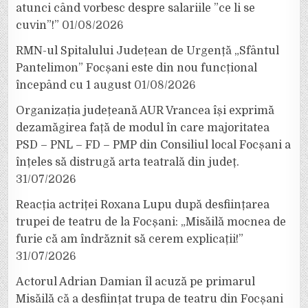
atunci când vorbesc despre salariile ”ce li se
cuvin”!”
01/08/2026
RMN-ul Spitalului Județean de Urgență „Sfântul
Pantelimon” Focșani este din nou funcțional
începând cu 1 august
01/08/2026
Organizația județeană AUR Vrancea își exprimă
dezamăgirea față de modul în care majoritatea
PSD – PNL – FD – PMP din Consiliul local Focșani a
înțeles să distrugă arta teatrală din județ.
31/07/2026
Reacția actriței Roxana Lupu după desființarea
trupei de teatru de la Focșani: „Misăilă mocnea de
furie că am îndrăznit să cerem explicații!”
31/07/2026
Actorul Adrian Damian îl acuză pe primarul
Misăilă că a desființat trupa de teatru din Focșani