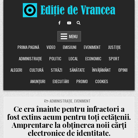
Skip
to
content
MENU
PRIMA PAGINĂ
VIDEO
EMISIUNI
EVENIMENT
JUSTIȚIE
ADMINISTRAȚIE
POLITIC
LOCAL
ECONOMIC
SPORT
ALEGERI
CULTURĂ
STRĂZI
SĂNĂTATE
ÎNVĂȚĂMÂNT
OPINII
ANUNȚURI
EXECUTĂRI
PROMO
COOKIES
POSTED
ADMINISTRAȚIE
,
EVENIMENT
IN
Ce era înainte pentru infractori a
fost extins acum pentru toți cetățenii.
Amprentare la obținerea noii cărți
electronice de identitate.