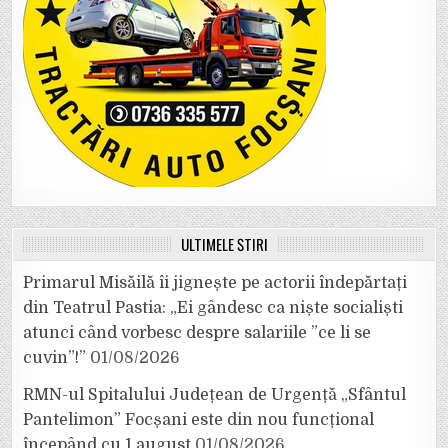
ULTIMELE ȘTIRI
Primarul Misăilă îi jignește pe actorii îndepărtați
din Teatrul Pastia: „Ei gândesc ca niște socialiști
atunci când vorbesc despre salariile ”ce li se
cuvin”!”
01/08/2026
RMN-ul Spitalului Județean de Urgență „Sfântul
Pantelimon” Focșani este din nou funcțional
începând cu 1 august
01/08/2026