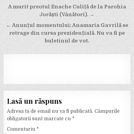
Navigare
A murit preotul Enache Culiță de la Parohia
în
Jorăști (Vânători). →
articole
← Anunțul momentului: Anamaria Gavrilă se
retrage din cursa prezidențială. Nu va fi pe
buletinul de vot.
Lasă un răspuns
Adresa ta de email nu va fi publicată.
Câmpurile
obligatorii sunt marcate cu
*
Comentariu
*