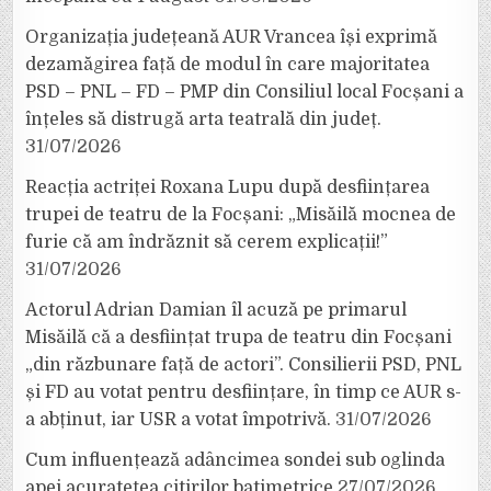
Organizația județeană AUR Vrancea își exprimă
dezamăgirea față de modul în care majoritatea
PSD – PNL – FD – PMP din Consiliul local Focșani a
înțeles să distrugă arta teatrală din județ.
31/07/2026
Reacția actriței Roxana Lupu după desființarea
trupei de teatru de la Focșani: „Misăilă mocnea de
furie că am îndrăznit să cerem explicații!”
31/07/2026
Actorul Adrian Damian îl acuză pe primarul
Misăilă că a desființat trupa de teatru din Focșani
„din răzbunare față de actori”. Consilierii PSD, PNL
și FD au votat pentru desființare, în timp ce AUR s-
a abținut, iar USR a votat împotrivă.
31/07/2026
Cum influențează adâncimea sondei sub oglinda
apei acuratețea citirilor batimetrice
27/07/2026