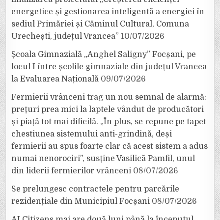
energetice și gestionarea inteligentă a energiei în
sediul Primăriei și Căminul Cultural, Comuna
Urechești, județul Vrancea”
10/07/2026
Școala Gimnazială „Anghel Saligny” Focșani, pe
locul I între școlile gimnaziale din județul Vrancea
la Evaluarea Națională
09/07/2026
Fermierii vrânceni trag un nou semnal de alarmă:
prețuri prea mici la laptele vândut de producători
și piață tot mai dificilă. „În plus, se repune pe tapet
chestiunea sistemului anti-grindină, deși
fermierii au spus foarte clar că acest sistem a adus
numai nenorociri”, susține Vasilică Pamfil, unul
din liderii fermierilor vrânceni
08/07/2026
Se prelungesc contractele pentru parcările
rezidențiale din Municipiul Focșani
08/07/2026
AI Citizens mai are două luni până la începutul