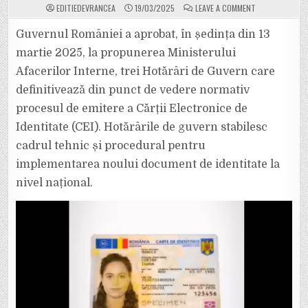
ON
EDITIEDEVRANCEA
19/03/2025
LEAVE A COMMENT
CE
ERA
ÎNAINTE
Guvernul României a aprobat, în ședința din 13
PENTRU
INFRACTORI
martie 2025, la propunerea Ministerului
A
FOST
Afacerilor Interne, trei Hotărâri de Guvern care
EXTINS
ACUM
definitivează din punct de vedere normativ
PENTRU
TOȚI
CETĂȚENII.
procesul de emitere a Cărții Electronice de
AMPRENTARE
LA
Identitate (CEI). Hotărârile de guvern stabilesc
OBȚINEREA
NOII
cadrul tehnic și procedural pentru
CĂRȚI
ELECTRONICE
implementarea noului document de identitate la
DE
IDENTITATE.
nivel național.