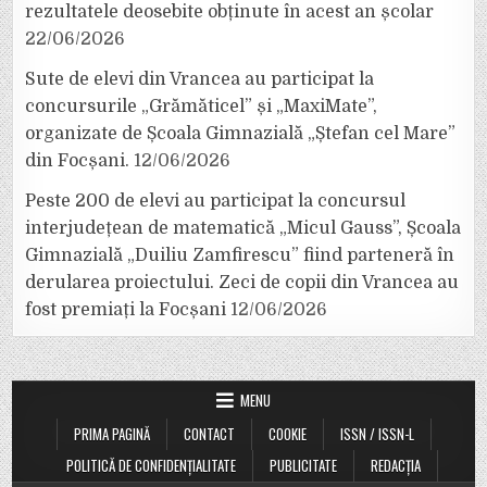
rezultatele deosebite obținute în acest an școlar
22/06/2026
Sute de elevi din Vrancea au participat la
concursurile „Grămăticel” și „MaxiMate”,
organizate de Școala Gimnazială „Ștefan cel Mare”
din Focșani.
12/06/2026
Peste 200 de elevi au participat la concursul
interjudețean de matematică „Micul Gauss”, Școala
Gimnazială „Duiliu Zamfirescu” fiind parteneră în
derularea proiectului. Zeci de copii din Vrancea au
fost premiați la Focșani
12/06/2026
MENU
PRIMA PAGINĂ
CONTACT
COOKIE
ISSN / ISSN-L
POLITICĂ DE CONFIDENȚIALITATE
PUBLICITATE
REDACȚIA