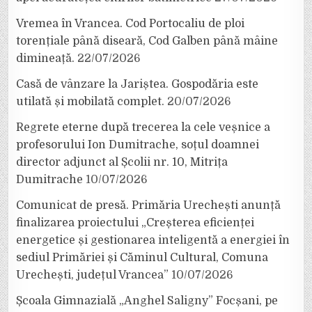
Vremea în Vrancea. Cod Portocaliu de ploi
torențiale până diseară, Cod Galben până mâine
dimineață.
22/07/2026
Casă de vânzare la Jariștea. Gospodăria este
utilată și mobilată complet.
20/07/2026
Regrete eterne după trecerea la cele veșnice a
profesorului Ion Dumitrache, soțul doamnei
director adjunct al Școlii nr. 10, Mitrița
Dumitrache
10/07/2026
Comunicat de presă. Primăria Urechești anunță
finalizarea proiectului „Creșterea eficienței
energetice și gestionarea inteligentă a energiei în
sediul Primăriei și Căminul Cultural, Comuna
Urechești, județul Vrancea”
10/07/2026
Școala Gimnazială „Anghel Saligny” Focșani, pe