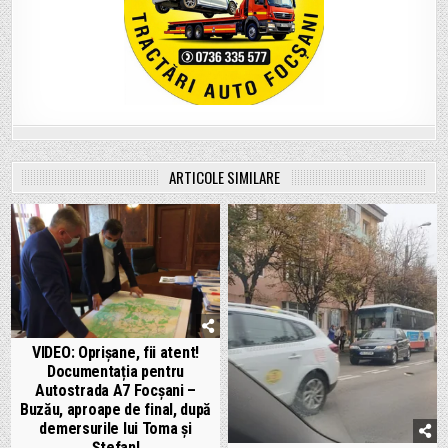
ARTICOLE SIMILARE
VIDEO: Oprișane, fii atent!
Documentația pentru
Autostrada A7 Focșani –
Buzău, aproape de final, după
demersurile lui Toma și
Ștefan!