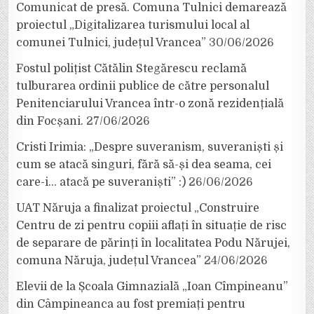
Comunicat de presă. Comuna Tulnici demarează
proiectul „Digitalizarea turismului local al
comunei Tulnici, județul Vrancea”
30/06/2026
Fostul polițist Cătălin Stegărescu reclamă
tulburarea ordinii publice de către personalul
Penitenciarului Vrancea într-o zonă rezidențială
din Focșani.
27/06/2026
Cristi Irimia: „Despre suveranism, suveraniști și
cum se atacă singuri, fără să-și dea seama, cei
care-i… atacă pe suveraniști” :)
26/06/2026
UAT Năruja a finalizat proiectul „Construire
Centru de zi pentru copiii aflați în situație de risc
de separare de părinți în localitatea Podu Nărujei,
comuna Năruja, județul Vrancea”
24/06/2026
Elevii de la Școala Gimnazială „Ioan Cîmpineanu”
din Câmpineanca au fost premiați pentru