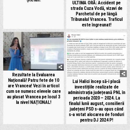
ULTIMA ORĂ: Accident pe
strada Cuza Vodă, vizavi de
Parchetul de pe lângă
Tribunalul Vrancea. Traficul
este îngreunat!
Rezultate la Evaluarea
Națională! Patru fete de 10
Lui Halici încep să-i placă
are Vrancea! Vezi în articol
investițiile realizate de
cum se numesc elevele care
administrația județeană PNL în
au plasat Vrancea pe locul 3
perioada 2020 – 2024. La
la nivel NAȚIONAL!
finalul lunii august, consilierii
județeni PSD s-au opus când
s-a votat alocarea de fonduri
pentru DJ 2024 P!