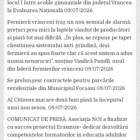
locul I între școlile gimnaziale din județul Vrancea
la Evaluarea Națională
09/07/2026
Fermierii vrânceni trag un nou semnal de alarmă:
prețuri prea mici la laptele vândut de producători
și piață tot mai dificilă. „În plus, se repune pe tapet
chestiunea sistemului anti-grindină, deși
fermierii au spus foarte clar că acest sistem a adus
numai nenorociri”, susține Vasilică Pamfil, unul
din liderii fermierilor vrânceni
08/07/2026
Se prelungesc contractele pentru parcările
rezidențiale din Municipiul Focșani
08/07/2026
AI Citizens mai are două luni până la începutul
unui nou sezon.
08/07/2026
COMUNICAT DE PRESĂ: Asociația NOI a finalizat
cu succes proiectul Erasmus+ dedicat dezvoltării
competențelor formatorilor în educația adulților