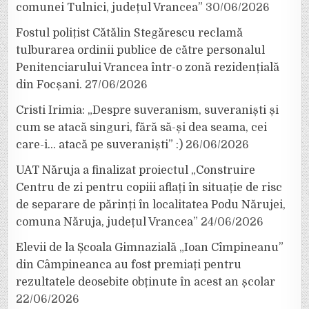
comunei Tulnici, județul Vrancea”
30/06/2026
Fostul polițist Cătălin Stegărescu reclamă
tulburarea ordinii publice de către personalul
Penitenciarului Vrancea într-o zonă rezidențială
din Focșani.
27/06/2026
Cristi Irimia: „Despre suveranism, suveraniști și
cum se atacă singuri, fără să-și dea seama, cei
care-i… atacă pe suveraniști” :)
26/06/2026
UAT Năruja a finalizat proiectul „Construire
Centru de zi pentru copiii aflați în situație de risc
de separare de părinți în localitatea Podu Nărujei,
comuna Năruja, județul Vrancea”
24/06/2026
Elevii de la Școala Gimnazială „Ioan Cîmpineanu”
din Câmpineanca au fost premiați pentru
rezultatele deosebite obținute în acest an școlar
22/06/2026