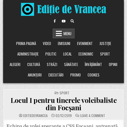
Skip
to
content
MENU
PRIMA PAGINĂ
VIDEO
EMISIUNI
EVENIMENT
JUSTIȚIE
ADMINISTRAȚIE
POLITIC
LOCAL
ECONOMIC
SPORT
ALEGERI
CULTURĂ
STRĂZI
SĂNĂTATE
ÎNVĂȚĂMÂNT
OPINII
ANUNȚURI
EXECUTĂRI
PROMO
COOKIES
POSTED
SPORT
IN
Locul I pentru tinerele voleibaliste
din Focșani
ON
EDITIEDEVRANCEA
02/12/2019
LEAVE A COMMENT
LOCUL
I
PENTRU
Echipa de volei sperante a CSȘ Focșani, antrenată