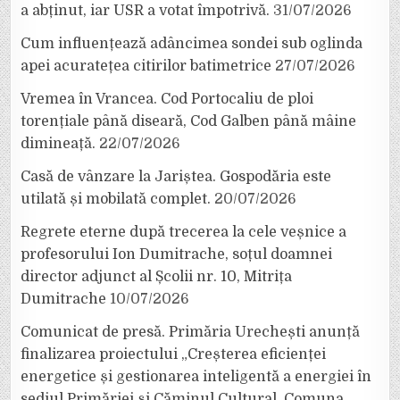
a abținut, iar USR a votat împotrivă.
31/07/2026
Cum influențează adâncimea sondei sub oglinda
apei acuratețea citirilor batimetrice
27/07/2026
Vremea în Vrancea. Cod Portocaliu de ploi
torențiale până diseară, Cod Galben până mâine
dimineață.
22/07/2026
Casă de vânzare la Jariștea. Gospodăria este
utilată și mobilată complet.
20/07/2026
Regrete eterne după trecerea la cele veșnice a
profesorului Ion Dumitrache, soțul doamnei
director adjunct al Școlii nr. 10, Mitrița
Dumitrache
10/07/2026
Comunicat de presă. Primăria Urechești anunță
finalizarea proiectului „Creșterea eficienței
energetice și gestionarea inteligentă a energiei în
sediul Primăriei și Căminul Cultural, Comuna