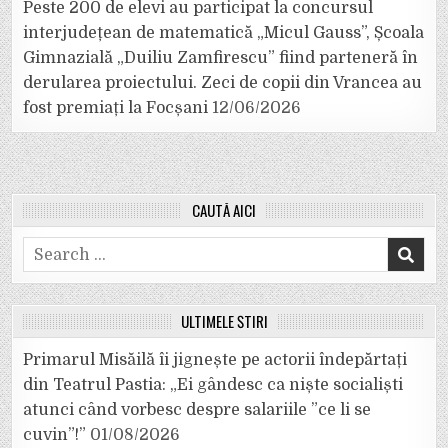
Peste 200 de elevi au participat la concursul
interjudețean de matematică „Micul Gauss”, Școala
Gimnazială „Duiliu Zamfirescu” fiind parteneră în
derularea proiectului. Zeci de copii din Vrancea au
fost premiați la Focșani
12/06/2026
CAUTĂ AICI
Search
for:
ULTIMELE ȘTIRI
Primarul Misăilă îi jignește pe actorii îndepărtați
din Teatrul Pastia: „Ei gândesc ca niște socialiști
atunci când vorbesc despre salariile ”ce li se
cuvin”!”
01/08/2026