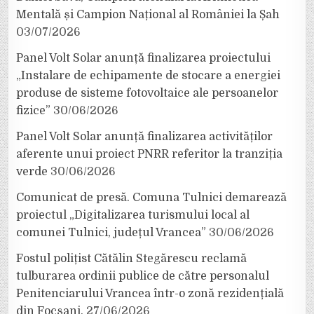
Mentală și Campion Național al României la Șah
03/07/2026
Panel Volt Solar anunță finalizarea proiectului
„Instalare de echipamente de stocare a energiei
produse de sisteme fotovoltaice ale persoanelor
fizice”
30/06/2026
Panel Volt Solar anunță finalizarea activităților
aferente unui proiect PNRR referitor la tranziția
verde
30/06/2026
Comunicat de presă. Comuna Tulnici demarează
proiectul „Digitalizarea turismului local al
comunei Tulnici, județul Vrancea”
30/06/2026
Fostul polițist Cătălin Stegărescu reclamă
tulburarea ordinii publice de către personalul
Penitenciarului Vrancea într-o zonă rezidențială
din Focșani.
27/06/2026