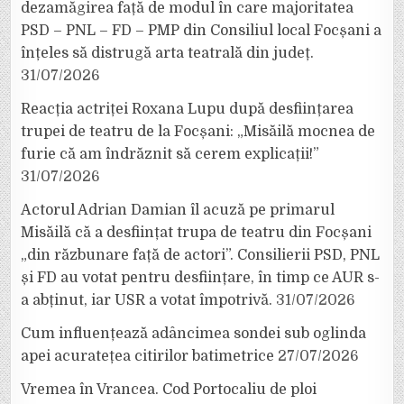
dezamăgirea față de modul în care majoritatea
PSD – PNL – FD – PMP din Consiliul local Focșani a
înțeles să distrugă arta teatrală din județ.
31/07/2026
Reacția actriței Roxana Lupu după desființarea
trupei de teatru de la Focșani: „Misăilă mocnea de
furie că am îndrăznit să cerem explicații!”
31/07/2026
Actorul Adrian Damian îl acuză pe primarul
Misăilă că a desființat trupa de teatru din Focșani
„din răzbunare față de actori”. Consilierii PSD, PNL
și FD au votat pentru desființare, în timp ce AUR s-
a abținut, iar USR a votat împotrivă.
31/07/2026
Cum influențează adâncimea sondei sub oglinda
apei acuratețea citirilor batimetrice
27/07/2026
Vremea în Vrancea. Cod Portocaliu de ploi