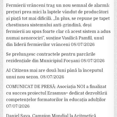
Fermierii vrânceni trag un nou semnal de alarmă:
prețuri prea mici la laptele vândut de producători
și piață tot mai dificilă. „În plus, se repune pe tapet
chestiunea sistemului anti-grindină, deși
fermierii au spus foarte clar că acest sistem a adus
numai nenorociri”, susține Vasilică Pamfil, unul
din liderii fermierilor vrânceni
08/07/2026
Se prelungesc contractele pentru parcările
rezidențiale din Municipiul Focșani
08/07/2026
AI Citizens mai are două luni până la începutul
unui nou sezon.
08/07/2026
COMUNICAT DE PRESĂ: Asociația NOI a finalizat
cu succes proiectul Erasmus+ dedicat dezvoltării
competențelor formatorilor în educația adulților
07/07/2026
Daniel Sava, Campion Mondial la Aritmetică