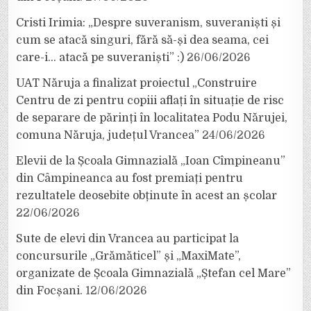
Cristi Irimia: „Despre suveranism, suveraniști și
cum se atacă singuri, fără să-și dea seama, cei
care-i… atacă pe suveraniști” :)
26/06/2026
UAT Năruja a finalizat proiectul „Construire
Centru de zi pentru copiii aflați în situație de risc
de separare de părinți în localitatea Podu Nărujei,
comuna Năruja, județul Vrancea”
24/06/2026
Elevii de la Școala Gimnazială „Ioan Cîmpineanu”
din Câmpineanca au fost premiați pentru
rezultatele deosebite obținute în acest an școlar
22/06/2026
Sute de elevi din Vrancea au participat la
concursurile „Grămăticel” și „MaxiMate”,
organizate de Școala Gimnazială „Ștefan cel Mare”
din Focșani.
12/06/2026