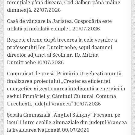
torențiale până diseară, Cod Galben până mâine
dimineață.
22/07/2026
Casă de vânzare la Jariștea. Gospodăria este
utilată și mobilată complet.
20/07/2026
Regrete eterne după trecerea la cele veșnice a
profesorului Ion Dumitrache, soțul doamnei
director adjunct al Școlii nr. 10, Mitrița
Dumitrache
10/07/2026
Comunicat de presă. Primăria Urechești anunță
finalizarea proiectului „Creșterea eficienței
energetice și gestionarea inteligentă a energiei în
sediul Primăriei și Căminul Cultural, Comuna
Urechești, județul Vrancea”
10/07/2026
Școala Gimnazială „Anghel Saligny” Focșani, pe
locul I între școlile gimnaziale din județul Vrancea
la Evaluarea Națională
09/07/2026