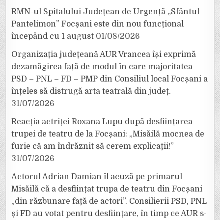
RMN-ul Spitalului Județean de Urgență „Sfântul
Pantelimon” Focșani este din nou funcțional
începând cu 1 august
01/08/2026
Organizația județeană AUR Vrancea își exprimă
dezamăgirea față de modul în care majoritatea
PSD – PNL – FD – PMP din Consiliul local Focșani a
înțeles să distrugă arta teatrală din județ.
31/07/2026
Reacția actriței Roxana Lupu după desființarea
trupei de teatru de la Focșani: „Misăilă mocnea de
furie că am îndrăznit să cerem explicații!”
31/07/2026
Actorul Adrian Damian îl acuză pe primarul
Misăilă că a desființat trupa de teatru din Focșani
„din răzbunare față de actori”. Consilierii PSD, PNL
și FD au votat pentru desființare, în timp ce AUR s-