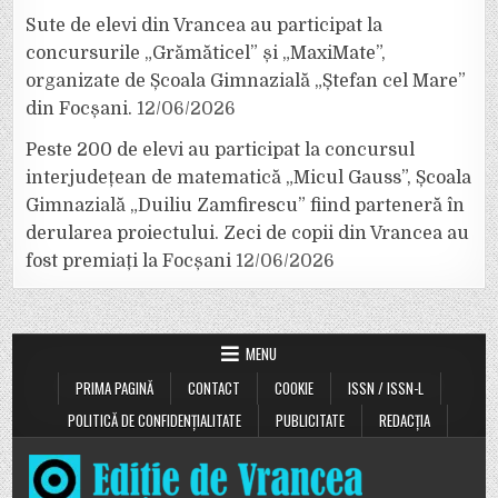
Sute de elevi din Vrancea au participat la
concursurile „Grămăticel” și „MaxiMate”,
organizate de Școala Gimnazială „Ștefan cel Mare”
din Focșani.
12/06/2026
Peste 200 de elevi au participat la concursul
interjudețean de matematică „Micul Gauss”, Școala
Gimnazială „Duiliu Zamfirescu” fiind parteneră în
derularea proiectului. Zeci de copii din Vrancea au
fost premiați la Focșani
12/06/2026
MENU
PRIMA PAGINĂ
CONTACT
COOKIE
ISSN / ISSN-L
POLITICĂ DE CONFIDENȚIALITATE
PUBLICITATE
REDACȚIA