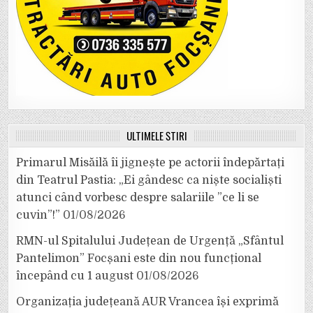
ULTIMELE ȘTIRI
Primarul Misăilă îi jignește pe actorii îndepărtați
din Teatrul Pastia: „Ei gândesc ca niște socialiști
atunci când vorbesc despre salariile ”ce li se
cuvin”!”
01/08/2026
RMN-ul Spitalului Județean de Urgență „Sfântul
Pantelimon” Focșani este din nou funcțional
începând cu 1 august
01/08/2026
Organizația județeană AUR Vrancea își exprimă