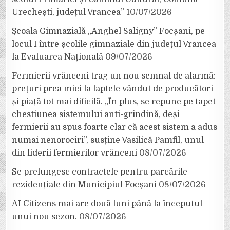
Urechești, județul Vrancea”
10/07/2026
Școala Gimnazială „Anghel Saligny” Focșani, pe
locul I între școlile gimnaziale din județul Vrancea
la Evaluarea Națională
09/07/2026
Fermierii vrânceni trag un nou semnal de alarmă:
prețuri prea mici la laptele vândut de producători
și piață tot mai dificilă. „În plus, se repune pe tapet
chestiunea sistemului anti-grindină, deși
fermierii au spus foarte clar că acest sistem a adus
numai nenorociri”, susține Vasilică Pamfil, unul
din liderii fermierilor vrânceni
08/07/2026
Se prelungesc contractele pentru parcările
rezidențiale din Municipiul Focșani
08/07/2026
AI Citizens mai are două luni până la începutul
unui nou sezon.
08/07/2026