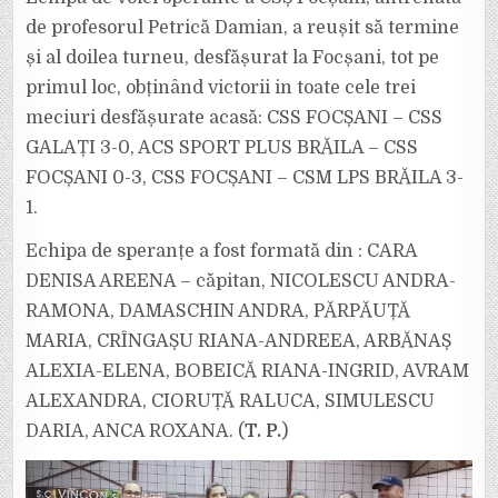
TINERELE
VOLEIBALISTE
de profesorul Petrică Damian, a reușit să termine
DIN
FOCȘANI
și al doilea turneu, desfășurat la Focșani, tot pe
primul loc, obținând victorii in toate cele trei
meciuri desfășurate acasă: CSS FOCȘANI – CSS
GALAȚI 3-0, ACS SPORT PLUS BRĂILA – CSS
FOCȘANI 0-3, CSS FOCȘANI – CSM LPS BRĂILA 3-
1.
Echipa de speranțe a fost formată din : CARA
DENISA AREENA – căpitan, NICOLESCU ANDRA-
RAMONA, DAMASCHIN ANDRA, PĂRPĂUȚĂ
MARIA, CRÎNGAȘU RIANA-ANDREEA, ARBĂNAȘ
ALEXIA-ELENA, BOBEICĂ RIANA-INGRID, AVRAM
ALEXANDRA, CIORUȚĂ RALUCA, SIMULESCU
DARIA, ANCA ROXANA. (
T. P.
)