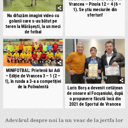
Vrancea – Pinola 12 – 4 (6 –
1). Se știu meciurile din
sferturi!
Nu difuzăm imagini video cu
golanii care s-au bătut pe
teren la Mărășești, la un meci
de fotbal
MINIFOTBAL: Prietenii lui Adi
– Ediție de Vrancea 3 – 1 (2 –
1), în runda a 3-a a competiției
de la Polivalentă
Laris Borș a devenit cetățean
de onoare al Focșaniului, după
o propunere făcută încă din
2021 de Sportul de Vrancea
Navigare
Adevărul despre noi la un veac de la jertfa lor
→