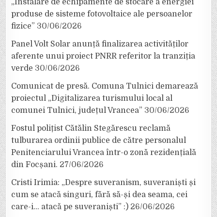
„Instalare de echipamente de stocare a energiei
produse de sisteme fotovoltaice ale persoanelor
fizice”
30/06/2026
Panel Volt Solar anunță finalizarea activităților
aferente unui proiect PNRR referitor la tranziția
verde
30/06/2026
Comunicat de presă. Comuna Tulnici demarează
proiectul „Digitalizarea turismului local al
comunei Tulnici, județul Vrancea”
30/06/2026
Fostul polițist Cătălin Stegărescu reclamă
tulburarea ordinii publice de către personalul
Penitenciarului Vrancea într-o zonă rezidențială
din Focșani.
27/06/2026
Cristi Irimia: „Despre suveranism, suveraniști și
cum se atacă singuri, fără să-și dea seama, cei
care-i… atacă pe suveraniști” :)
26/06/2026