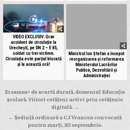
VIDEO EXCLUSIV: Grav
accident de circulație la
Urechești, pe DN 2 – E 85,
soldat cu trei victime.
Ministrul Ion Ștefan a început
Circulația este parțial blocată
reorganizarea și reformarea
și la această oră!
Ministerului Lucrărilor
Publice, Dezvoltării și
Administrației
Navigare
Erasmus+ de scurtă durată, domeniul Educație
în
școlară. Viitori cetățeni activi prin cetățenie
articole
digitală. →
← Ședință ordinară a CJ Vrancea convocată
pentru marți, 20 septembrie.