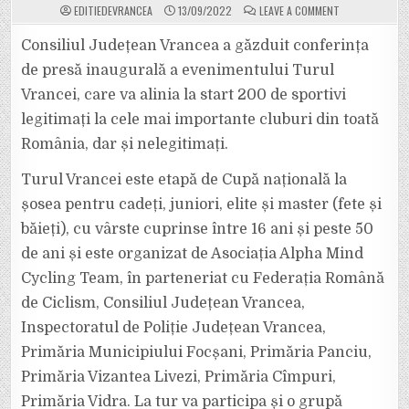
ON
EDITIEDEVRANCEA
13/09/2022
LEAVE A COMMENT
TURUL
VRANCEI
LA
Consiliul Județean Vrancea a găzduit conferința
CICLISM,
SUSȚINUT
de presă inaugurală a evenimentului Turul
DE
CONSILIUL
Vrancei, care va alinia la start 200 de sportivi
JUDEȚEAN
VRANCEA,
legitimați la cele mai importante cluburi din toată
INSTITUȚIE
CARE
VA
România, dar și nelegitimați.
OFERI
PREMII
ÎN
Turul Vrancei este etapă de Cupă națională la
VALOARE
DE
șosea pentru cadeți, juniori, elite și master (fete și
28.600
LEI
băieți), cu vârste cuprinse între 16 ani și peste 50
de ani și este organizat de Asociația Alpha Mind
Cycling Team, în parteneriat cu Federația Română
de Ciclism, Consiliul Județean Vrancea,
Inspectoratul de Poliție Județean Vrancea,
Primăria Municipiului Focșani, Primăria Panciu,
Primăria Vizantea Livezi, Primăria Cîmpuri,
Primăria Vidra. La tur va participa și o grupă