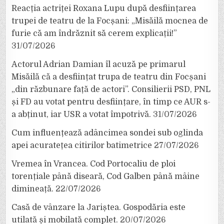
Reacția actriței Roxana Lupu după desființarea
trupei de teatru de la Focșani: „Misăilă mocnea de
furie că am îndrăznit să cerem explicații!”
31/07/2026
Actorul Adrian Damian îl acuză pe primarul
Misăilă că a desființat trupa de teatru din Focșani
„din răzbunare față de actori”. Consilierii PSD, PNL
și FD au votat pentru desființare, în timp ce AUR s-
a abținut, iar USR a votat împotrivă.
31/07/2026
Cum influențează adâncimea sondei sub oglinda
apei acuratețea citirilor batimetrice
27/07/2026
Vremea în Vrancea. Cod Portocaliu de ploi
torențiale până diseară, Cod Galben până mâine
dimineață.
22/07/2026
Casă de vânzare la Jariștea. Gospodăria este
utilată și mobilată complet.
20/07/2026