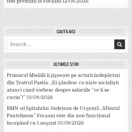
fost premiați la Focșani
12/06/2026
CAUTĂ AICI
Search
for:
ULTIMELE ȘTIRI
Primarul Misăilă îi jignește pe actorii îndepărtați
din Teatrul Pastia: „Ei gândesc ca niște socialiști
atunci când vorbesc despre salariile ”ce li se
cuvin”!”
01/08/2026
RMN-ul Spitalului Județean de Urgență „Sfântul
Pantelimon” Focșani este din nou funcțional
începând cu 1 august
01/08/2026