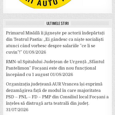
ULTIMELE ȘTIRI
Primarul Misăilă îi jignește pe actorii îndepărtați
din Teatrul Pastia: „Ei gândesc ca niște socialiști
atunci când vorbesc despre salariile ”ce li se
cuvin”!”
01/08/2026
RMN-ul Spitalului Județean de Urgență „Sfântul
Pantelimon” Focșani este din nou funcțional
începând cu 1 august
01/08/2026
Organizația județeană AUR Vrancea își exprimă
dezamăgirea față de modul în care majoritatea
PSD – PNL – FD – PMP din Consiliul local Focșani a
înțeles să distrugă arta teatrală din județ.
31/07/2026