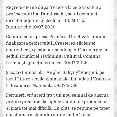
Regrete eterne după trecerea la cele veșnice a
profesorului Ion Dumitrache, soțul doamnei
director adjunct al Școlii nr. 10, Mitrița
Dumitrache
10/07/2026
Comunicat de presă. Primăria Urechești anunță
finalizarea proiectului „Creșterea eficienței
energetice și gestionarea inteligentă a energiei în
sediul Primăriei și Căminul Cultural, Comuna
Urechești, județul Vrancea”
10/07/2026
Școala Gimnazială „Anghel Saligny” Focșani, pe
locul I între școlile gimnaziale din județul Vrancea
la Evaluarea Națională
09/07/2026
Fermierii vrânceni trag un nou semnal de alarmă:
prețuri prea mici la laptele vândut de producători
și piață tot mai dificilă. „În plus, se repune pe tapet
chestiunea sistemului anti-grindină, deși