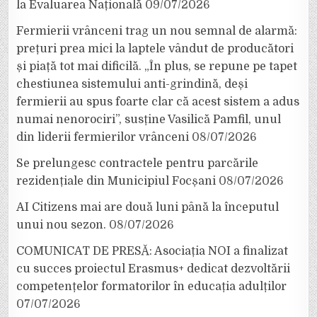
la Evaluarea Națională
09/07/2026
Fermierii vrânceni trag un nou semnal de alarmă:
prețuri prea mici la laptele vândut de producători
și piață tot mai dificilă. „În plus, se repune pe tapet
chestiunea sistemului anti-grindină, deși
fermierii au spus foarte clar că acest sistem a adus
numai nenorociri”, susține Vasilică Pamfil, unul
din liderii fermierilor vrânceni
08/07/2026
Se prelungesc contractele pentru parcările
rezidențiale din Municipiul Focșani
08/07/2026
AI Citizens mai are două luni până la începutul
unui nou sezon.
08/07/2026
COMUNICAT DE PRESĂ: Asociația NOI a finalizat
cu succes proiectul Erasmus+ dedicat dezvoltării
competențelor formatorilor în educația adulților
07/07/2026