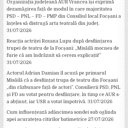
Organizația județeană AUR Vrancea își exprimă
dezamăgirea față de modul în care majoritatea
PSD – PNL – FD – PMP din Consiliul local Focșani a
înțeles să distrugă arta teatrală din județ.
31/07/2026
Reacția actriței Roxana Lupu după desființarea
trupei de teatru de la Focșani: „Misăilă mocnea de
furie că am îndrăznit să cerem explicații!”
31/07/2026
Actorul Adrian Damian îl acuză pe primarul
Misăilă că a desființat trupa de teatru din Focșani
„din răzbunare față de actori”. Consilierii PSD, PNL
și FD au votat pentru desființare, în timp ce AUR s-
a abținut, iar USR a votat împotrivă.
31/07/2026
Cum influențează adâncimea sondei sub oglinda
apei acuratețea citirilor batimetrice
27/07/2026