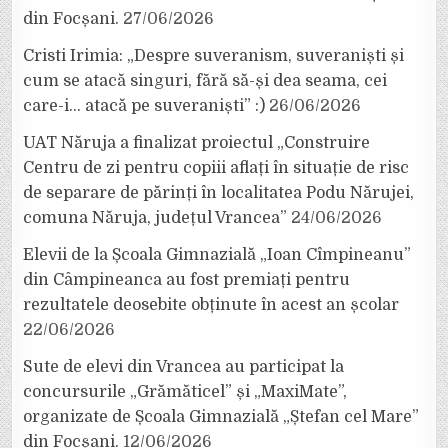
din Focșani.
27/06/2026
Cristi Irimia: „Despre suveranism, suveraniști și
cum se atacă singuri, fără să-și dea seama, cei
care-i… atacă pe suveraniști” :)
26/06/2026
UAT Năruja a finalizat proiectul „Construire
Centru de zi pentru copiii aflați în situație de risc
de separare de părinți în localitatea Podu Nărujei,
comuna Năruja, județul Vrancea”
24/06/2026
Elevii de la Școala Gimnazială „Ioan Cîmpineanu”
din Câmpineanca au fost premiați pentru
rezultatele deosebite obținute în acest an școlar
22/06/2026
Sute de elevi din Vrancea au participat la
concursurile „Grămăticel” și „MaxiMate”,
organizate de Școala Gimnazială „Ștefan cel Mare”
din Focșani.
12/06/2026