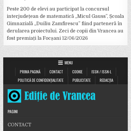
Peste 200 de elevi au participat la concursul
interjudețean de matematică „Micul Gauss”, Școala
Gimnazială „Duiliu Zamfirescu” fiind parteneră în
derularea proiectului. Zeci de copii din Vrancea au
fost premiați la Focșani
12/06/2026
MENU
PRIMA PAGINĂ
CONTACT
COOKIE
ISSN / ISSN-L
POLITICĂ DE CONFIDENȚIALITATE
PUBLICITATE
REDACȚIA
PAGINI
CONTACT