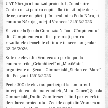
UAT Năruja a finalizat proiectul „Construire
Centru de zi pentru copiii aflați în situație de risc
de separare de părinți în localitatea Podu Nărujei,
comuna Năruja, județul Vrancea”
24/06/2026
Elevii de la Școala Gimnazială „Ioan Cîmpineanu”
din Câmpineanca au fost premiați pentru
rezultatele deosebite obținute în acest an școlar
22/06/2026
Sute de elevi din Vrancea au participat la
concursurile „Grămăticel” și „MaxiMate”,
organizate de Școala Gimnazială „Ștefan cel Mare”
din Focșani.
12/06/2026
Peste 200 de elevi au participat la concursul
interjudețean de matematică „Micul Gauss”, Școala
Gimnazială „Duiliu Zamfirescu” fiind parteneră în
derularea proiectului. Zeci de copii din Vrancea au