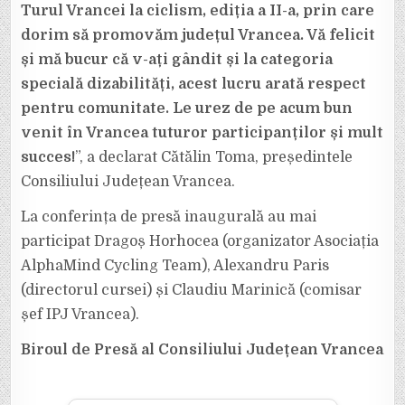
Turul Vrancei la ciclism, ediția a II-a, prin care
dorim să promovăm județul Vrancea. Vă felicit
și mă bucur că v-ați gândit și la categoria
specială dizabilități, acest lucru arată respect
pentru comunitate. Le urez de pe acum bun
venit în Vrancea tuturor participanților și mult
succes!
”, a declarat Cătălin Toma, președintele
Consiliului Județean Vrancea.
La conferința de presă inaugurală au mai
participat Dragoș Horhocea (organizator Asociația
AlphaMind Cycling Team), Alexandru Paris
(directorul cursei) și Claudiu Marinică (comisar
șef IPJ Vrancea).
Biroul de Presă al Consiliului Județean Vrancea