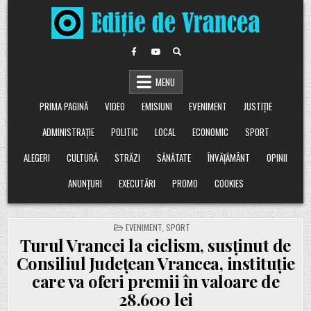
Skip
to
content
MENU
PRIMA PAGINĂ
VIDEO
EMISIUNI
EVENIMENT
JUSTIȚIE
ADMINISTRAȚIE
POLITIC
LOCAL
ECONOMIC
SPORT
ALEGERI
CULTURĂ
STRĂZI
SĂNĂTATE
ÎNVĂȚĂMÂNT
OPINII
ANUNȚURI
EXECUTĂRI
PROMO
COOKIES
POSTED
EVENIMENT
,
SPORT
IN
Turul Vrancei la ciclism, susținut de
Consiliul Județean Vrancea, instituție
care va oferi premii în valoare de
28.600 lei