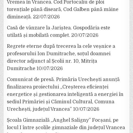
Vremea în Vrancea. Cod Portocaliu de ploi
torențiale până diseară, Cod Galben până mâine
dimineață.
22/07/2026
Casă de vânzare la Jariștea. Gospodăria este
utilată și mobilată complet.
20/07/2026
Regrete eterne după trecerea la cele veșnice a
profesorului Ion Dumitrache, soțul doamnei
director adjunct al Școlii nr. 10, Mitrița
Dumitrache
10/07/2026
Comunicat de presă. Primăria Urechești anunță
finalizarea proiectului „Creșterea eficienței
energetice și gestionarea inteligentă a energiei în
sediul Primăriei și Căminul Cultural, Comuna
Urechești, județul Vrancea”
10/07/2026
Școala Gimnazială „Anghel Saligny” Focșani, pe
locul I între școlile gimnaziale din județul Vrancea