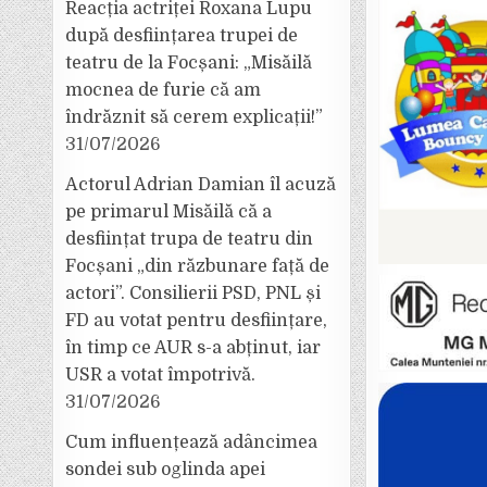
Reacția actriței Roxana Lupu
după desființarea trupei de
teatru de la Focșani: „Misăilă
mocnea de furie că am
îndrăznit să cerem explicații!”
31/07/2026
Actorul Adrian Damian îl acuză
pe primarul Misăilă că a
desființat trupa de teatru din
Focșani „din răzbunare față de
actori”. Consilierii PSD, PNL și
FD au votat pentru desființare,
în timp ce AUR s-a abținut, iar
USR a votat împotrivă.
31/07/2026
Cum influențează adâncimea
sondei sub oglinda apei