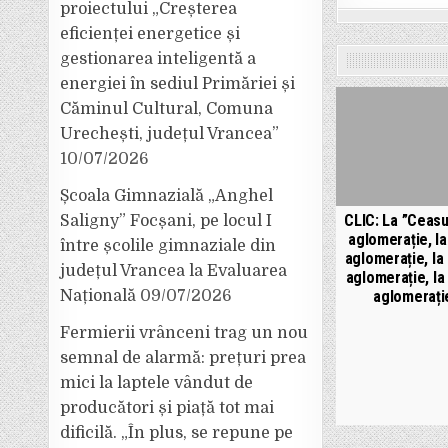
proiectului „Creșterea
eficienței energetice și
gestionarea inteligentă a
energiei în sediul Primăriei și
Căminul Cultural, Comuna
Urechești, județul Vrancea”
10/07/2026
Școala Gimnazială „Anghel
CLIC: La ”Ceasu
Saligny” Focșani, pe locul I
aglomerație, la
între școlile gimnaziale din
aglomerație, la
județul Vrancea la Evaluarea
aglomerație, la
aglomerați
Națională
09/07/2026
Fermierii vrânceni trag un nou
semnal de alarmă: prețuri prea
mici la laptele vândut de
producători și piață tot mai
dificilă. „În plus, se repune pe