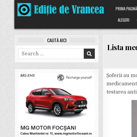
Skip
PRIMA PAGIN
to
content
ALEGERI
CAUTĂ AICI
Lista med
Search
for:
Șoferii au m
medicamentel
testarea anti