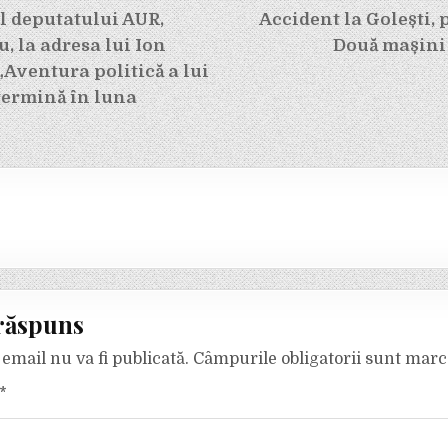
e
l deputatului AUR,
Accident la Golești, p
, la adresa lui Ion
Două mașini 
 „Aventura politică a lui
termină în luna
răspuns
email nu va fi publicată.
Câmpurile obligatorii sunt mar
*