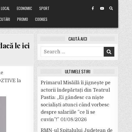
LOCAL
ECONOMIC
SPORT
CUTĂRI
PROMO
COOKIES
CAUTĂ AICI
acă le iei
Search
for:
OR
ULTIMELE ȘTIRI
me
OZTIVE la
Primarul Misăilă îi jignește pe
actorii îndepărtați din Teatrul
Pastia: „Ei gândesc ca niște
socialiști atunci când vorbesc
despre salariile ”ce li se
cuvin”!”
01/08/2026
RMN-ul Spitalului Județean de