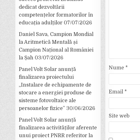
dedicat dezvoltării
competențelor formatorilor în
educația adulților
07/07/2026
Daniel Sava, Campion Mondial
la Aritmetică Mentală și
Campion Național al României
la Șah
03/07/2026
Nume
*
Panel Volt Solar anunță
finalizarea proiectului
„Instalare de echipamente de
Email
*
stocare a energiei produse de
sisteme fotovoltaice ale
persoanelor fizice”
30/06/2026
Site web
Panel Volt Solar anunță
finalizarea activităților aferente
unui proiect PNRR referitor la