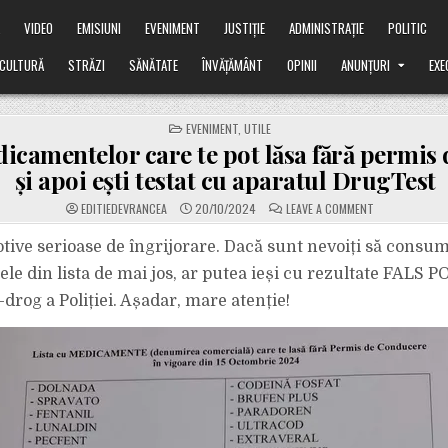
Ă
VIDEO
EMISIUNI
EVENIMENT
JUSTIȚIE
ADMINISTRAȚIE
POLITIC
CULTURĂ
STRĂZI
SĂNĂTATE
ÎNVĂȚĂMÂNT
OPINII
ANUNȚURI
EXE
POSTED
EVENIMENT
,
UTILE
IN
icamentelor care te pot lăsa fără permis d
și apoi ești testat cu aparatul DrugTest
ON
EDITIEDEVRANCEA
20/10/2024
LEAVE A COMMENT
LISTA
MEDICAMENTEL
CARE
otive serioase de îngrijorare. Dacă sunt nevoiți să consu
TE
POT
e din lista de mai jos, ar putea ieși cu rezultate FALS P
LĂSA
FĂRĂ
-drog a Poliției. Așadar, mare atenție!
PERMIS
DACĂ
LE
IEI
ȘI
APOI
EȘTI
TESTAT
CU
APARATUL
DRUGTEST