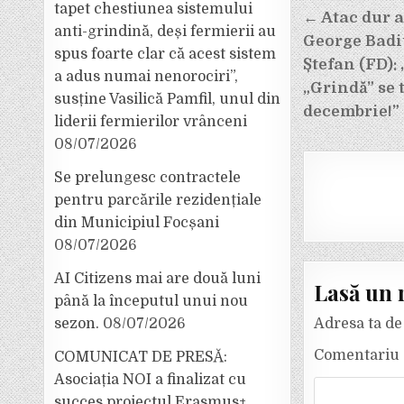
Navigar
tapet chestiunea sistemului
← Atac dur a
anti-grindină, deși fermierii au
în
George Badiu
spus foarte clar că acest sistem
articole
Ștefan (FD):
a adus numai nenorociri”,
„Grindă” se 
susține Vasilică Pamfil, unul din
decembrie!”
liderii fermierilor vrânceni
08/07/2026
Se prelungesc contractele
pentru parcările rezidențiale
din Municipiul Focșani
08/07/2026
AI Citizens mai are două luni
Lasă un 
până la începutul unui nou
Adresa ta de 
sezon.
08/07/2026
Comentariu
COMUNICAT DE PRESĂ:
Asociația NOI a finalizat cu
succes proiectul Erasmus+