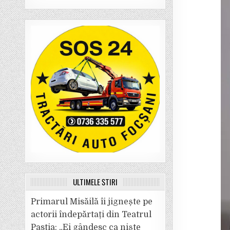
ULTIMELE ȘTIRI
Primarul Misăilă îi jignește pe
actorii îndepărtați din Teatrul
Pastia: „Ei gândesc ca niște