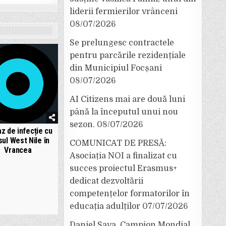
liderii fermierilor vrânceni
08/07/2026
Se prelungesc contractele
pentru parcările rezidențiale
din Municipiul Focșani
08/07/2026
AI Citizens mai are două luni
până la începutul unui nou
sezon.
08/07/2026
z de infecție cu
sul West Nile în
COMUNICAT DE PRESĂ:
Vrancea
Asociația NOI a finalizat cu
succes proiectul Erasmus+
dedicat dezvoltării
competențelor formatorilor în
educația adulților
07/07/2026
Daniel Sava, Campion Mondial