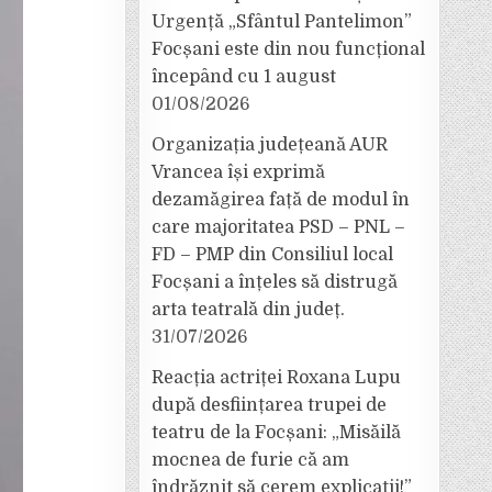
Urgență „Sfântul Pantelimon”
Focșani este din nou funcțional
începând cu 1 august
01/08/2026
Organizația județeană AUR
Vrancea își exprimă
dezamăgirea față de modul în
care majoritatea PSD – PNL –
FD – PMP din Consiliul local
Focșani a înțeles să distrugă
arta teatrală din județ.
31/07/2026
Reacția actriței Roxana Lupu
după desființarea trupei de
teatru de la Focșani: „Misăilă
mocnea de furie că am
îndrăznit să cerem explicații!”