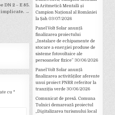
e DN 2 – E 85.
la Aritmetică Mentală și
implicate. →
Campion Național al României
la Șah
03/07/2026
Panel Volt Solar anunță
finalizarea proiectului
„Instalare de echipamente de
stocare a energiei produse de
sisteme fotovoltaice ale
persoanelor fizice”
30/06/2026
Panel Volt Solar anunță
finalizarea activităților aferente
unui proiect PNRR referitor la
tranziția verde
30/06/2026
cate cu
*
Comunicat de presă. Comuna
Tulnici demarează proiectul
„Digitalizarea turismului local