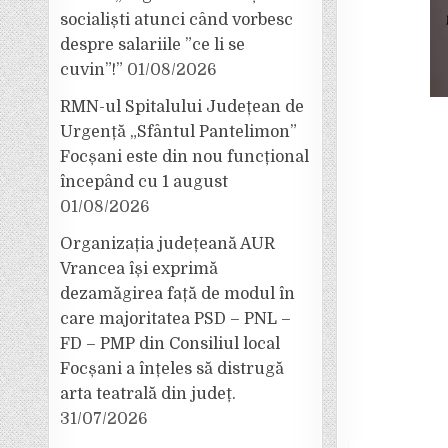
socialiști atunci când vorbesc
despre salariile ”ce li se
cuvin”!”
01/08/2026
RMN-ul Spitalului Județean de
Urgență „Sfântul Pantelimon”
Focșani este din nou funcțional
începând cu 1 august
01/08/2026
Organizația județeană AUR
Vrancea își exprimă
dezamăgirea față de modul în
care majoritatea PSD – PNL –
FD – PMP din Consiliul local
Focșani a înțeles să distrugă
arta teatrală din județ.
31/07/2026