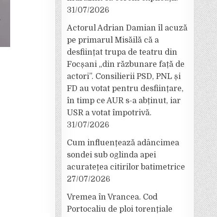
31/07/2026
Actorul Adrian Damian îl acuză
pe primarul Misăilă că a
desființat trupa de teatru din
Focșani „din răzbunare față de
actori”. Consilierii PSD, PNL și
FD au votat pentru desființare,
în timp ce AUR s-a abținut, iar
USR a votat împotrivă.
31/07/2026
Cum influențează adâncimea
sondei sub oglinda apei
acuratețea citirilor batimetrice
27/07/2026
Vremea în Vrancea. Cod
Portocaliu de ploi torențiale