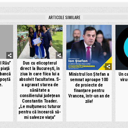
ARTICOLE SIMILARE
l Rău”
Dus cu elicopterul
 piață
direct la București, în
 bancă
ziua în care fiica lui a
Ministrul Ion Ștefan a
Un ca
 poștă
absolvit facultatea. S-
semnat aproape 100
viru
e.
a agravat starea de
de proiecte de
sănătate a
finanțare pentru
consilierului județean
Vrancea, într-un an de
Constantin Toader.
zile!
„Le mulțumesc tuturor
pentru că încearcă să-
mi salveze viața”