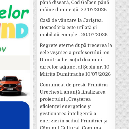
până diseară, Cod Galben până
mâine dimineață.
22/07/2026
Casă de vânzare la Jariștea.
Gospodăria este utilată și
mobilată complet.
20/07/2026
Regrete eterne după trecerea la
cele veșnice a profesorului Ion
Dumitrache, soțul doamnei
director adjunct al Școlii nr. 10,
Mitrița Dumitrache
10/07/2026
Comunicat de presă. Primăria
Urechești anunță finalizarea
proiectului „Creșterea
eficienței energetice și
gestionarea inteligentă a
energiei în sediul Primăriei și
Căminul Cultural, Comuna