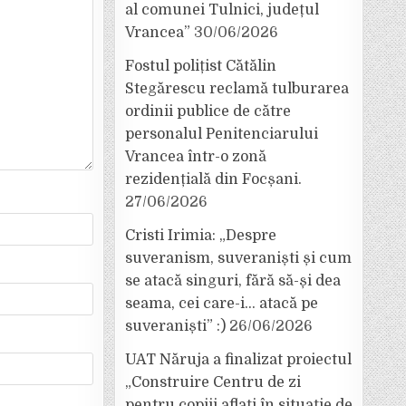
al comunei Tulnici, județul
Vrancea”
30/06/2026
Fostul polițist Cătălin
Stegărescu reclamă tulburarea
ordinii publice de către
personalul Penitenciarului
Vrancea într-o zonă
rezidențială din Focșani.
27/06/2026
Cristi Irimia: „Despre
suveranism, suveraniști și cum
se atacă singuri, fără să-și dea
seama, cei care-i… atacă pe
suveraniști” :)
26/06/2026
UAT Năruja a finalizat proiectul
„Construire Centru de zi
pentru copiii aflați în situație de