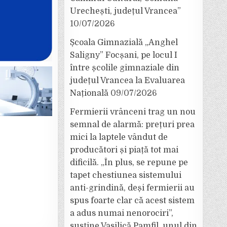
Urechești, județul Vrancea”
10/07/2026
Școala Gimnazială „Anghel
Saligny” Focșani, pe locul I
între școlile gimnaziale din
județul Vrancea la Evaluarea
Națională
09/07/2026
Fermierii vrânceni trag un nou
semnal de alarmă: prețuri prea
mici la laptele vândut de
producători și piață tot mai
dificilă. „În plus, se repune pe
tapet chestiunea sistemului
anti-grindină, deși fermierii au
spus foarte clar că acest sistem
a adus numai nenorociri”,
susține Vasilică Pamfil, unul din